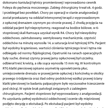
dokonano kaniulacji tętnicy promieniowej i wprowadzono cewnik
Foleya do pęcherza moczowego. Zabieg chirurgiczny trwał ok. 4 godz.
i przebiegał bez powikłań. Chory po operacji w stanie analgosedacji
został przekazany na oddział intensywnej terapii z wyprowadzonym
z opłucnej drenażem czynnym po stronie prawej. Z chwilą przyjęcia na
oddział pacjent był nieprzytomny, reagował na bodźce bólowe, w 6-
stopniowej skali Ramsaya uzyskał wynik R4. Chory był niewydolny
oddechowo, zaintubowany, wentylowany mechanicznie, częstość
oddechów na minutę wynosiła 14, a saturacja krwi tętniczej 97%. Pacjent
był wydolny krążeniowo, wartości ciśnienia tętniczego krwi i tętna nie
odbiegały od normy fizjologicznej. Opatrunki na ranach operacyjnych
były suche, drenaż czynny prawej jamy opłucnowej był szczelny,
odbierał treść krwistą, a siła ssąca wynosiła 15 mm Hg. W kontrolnym
RTG klatki piersiowej opisano asymetrię upowietrzenia płuc,
umiejscowienie drenażu w prawej jamie opłucnej z końcówką w okolicy
prawego śródpiersia oraz ślad odmy podskórnej wzdłuż prawej ściany
klatki piersiowej (w badaniu palpacyjnym było wyczuwalne trzeszczenie
pod skórą). W opisie brak patologii związanych z zabiegiem
chirurgicznym. Pacjent stopniowo był wyprowadzany z analgosedacji.
Po uzyskaniu pełnej wydolności oddechowej i ocenie siły mięśniowej
podjęto decyzję o ekstubacji. Po ekstubacji pacjent był wydolny