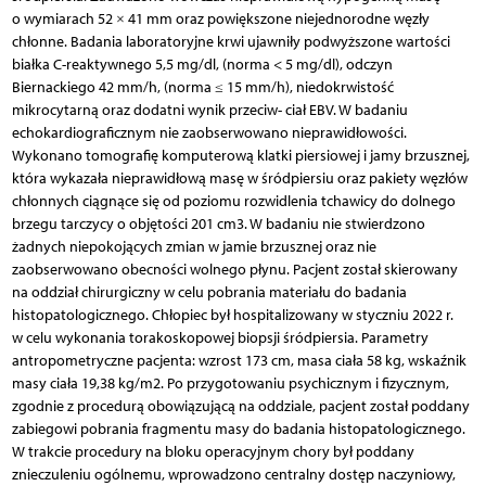
o wymiarach 52 × 41 mm oraz powiększone niejednorodne węzły
chłonne. Badania laboratoryjne krwi ujawniły podwyższone wartości
białka C-reaktywnego 5,5 mg/dl, (norma < 5 mg/dl), odczyn
Biernackiego 42 mm/h, (norma ≤ 15 mm/h), niedokrwistość
mikrocytarną oraz dodatni wynik przeciw- ciał EBV. W badaniu
echokardiograficznym nie zaobserwowano nieprawidłowości.
Wykonano tomografię komputerową klatki piersiowej i jamy brzusznej,
która wykazała nieprawidłową masę w śródpiersiu oraz pakiety węzłów
chłonnych ciągnące się od poziomu rozwidlenia tchawicy do dolnego
brzegu tarczycy o objętości 201 cm3. W badaniu nie stwierdzono
żadnych niepokojących zmian w jamie brzusznej oraz nie
zaobserwowano obecności wolnego płynu. Pacjent został skierowany
na oddział chirurgiczny w celu pobrania materiału do badania
histopatologicznego. Chłopiec był hospitalizowany w styczniu 2022 r.
w celu wykonania torakoskopowej biopsji śródpiersia. Parametry
antropometryczne pacjenta: wzrost 173 cm, masa ciała 58 kg, wskaźnik
masy ciała 19,38 kg/m2. Po przygotowaniu psychicznym i fizycznym,
zgodnie z procedurą obowiązującą na oddziale, pacjent został poddany
zabiegowi pobrania fragmentu masy do badania histopatologicznego.
W trakcie procedury na bloku operacyjnym chory był poddany
znieczuleniu ogólnemu, wprowadzono centralny dostęp naczyniowy,