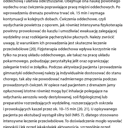
oddechową i ułatwia odkrztuszanie. Obejmuje ona naukę powolnego
wydechu oraz ćwiczenia poprawiające pracę mięśni oddechowych. Po
wprowadzeniu drenażu powinna trwać ok. 15 min i wymaga
kontynuacji w kolejnych dobach. Ćwiczenia oddechowe, czyli
wydychanie powietrza z oporem, jak również intensywna fizykoterapia
powinny prowokować do kaszlu i umożliwiać ewakuację zalegającej
wydzieliny oraz rozklejanie pęcherzyków płucnych. Należy zwrócić
uwagę, iż warunkiem ich prowadzenia jest skuteczne leczenie
przeciwbólowe [20]. Fizjoterapia oddechowa wpływa korzystnie nie
tylko na pracę układu oddechowego, ale takaż na pracę układu
pokarmowego, pobudzając perystaltykę jelit oraz ograniczając
zaleganie treści w żołądku. Podczas aktywizacji pacjenta i prowadzenia
gimnastyki oddechowej należy ją indywidualnie dostosować do stanu
chorego, tak aby nie powodować nadmiernego zmęczenia podczas
prowadzonych ćwiczeń. W opiece nad pacjentem z drenażem jamy
opłucnowej istotne również mogą być inhalacje polegające na
wdychaniu aerozolu wody destylowanej, soli fizjologicznej lub
preparatów rozrzedzających wydzielinę, rozszerzających oskrzela
i prowokujących kaszel przez ok. 10–15 min [20, 21]. U opisywanego
pacjenta po ekstubacji wystąpił silny ból (NRS 7), dlatego stosowano
intensywne leczenie przeciwbólowe. To doświadczenie mogło wywołać
niepokój i lęk przed jakąkolwiek aktywnością, szczególnie przed