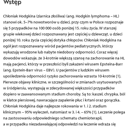
Wstęp
Chłoniak Hodgkina (ziarnica złośliwa) (ang. Hodgkin lymphoma – HL)
stanowi ok. 5–7% nowotworów u dzieci, przy czym w Polsce rozpoznaje
się 5 przypadków na 100 000 osób poniżej 15. roku życia. W starszej
grupie wiekowej dzieci rozpoznawany jest częściej u dziewcząt, u dzieci
poniżej 10. roku życia częściej dotyka chłopców. Chłoniak Hodgkina na
ogół jest rozpoznawany wśród pacjentów pediatrycznych, którzy
wykazują wrodzone lub nabyte niedobory odporności. Coraz więcej
dowodów wskazuje, że 3-krotnie większą szansę na zachorowanie na HL
mają pacjenci, którzy w przeszłości byli zakażeni wirusem Epsteina-Barr
(ang. Epstein-Barr virus – EBV). U pacjentów z ludzkim wirusem
upośledzenia odporności ryzyko zachorowania wzrasta 10-krotnie [1].
Pierwsze objawy kliniczne, w szczególności w zmianach usytuowanych
w śródpiersiu, występują w zdecydowanej większości przypadków
dopiero w zaawansowanym stadium choroby. Są to: kaszel, chrypka, ból
w klatce piersiowej, nawracające zapalenie płuc i krtani oraz gorączka.
Chłoniak Hodgkina daje najlepsze rokowania w 1. i 2. stadium
klinicznym – 95% wyleczeń, natomiast w 3. i 4. – 65% [1]. Leczenie polega
na zastosowaniu odpowiedniego schematu chemioterapii,
a w przypadku niezadawalającej odpowiedzi na leczenie wdraża się