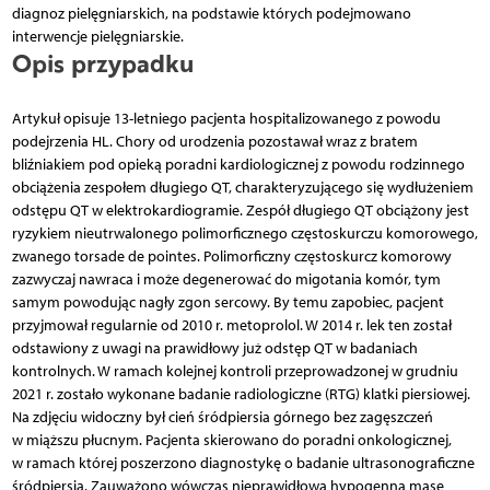
diagnoz pielęgniarskich, na podstawie których podejmowano
interwencje pielęgniarskie.
Opis przypadku
Artykuł opisuje 13-letniego pacjenta hospitalizowanego z powodu
podejrzenia HL. Chory od urodzenia pozostawał wraz z bratem
bliźniakiem pod opieką poradni kardiologicznej z powodu rodzinnego
obciążenia zespołem długiego QT, charakteryzującego się wydłużeniem
odstępu QT w elektrokardiogramie. Zespół długiego QT obciążony jest
ryzykiem nieutrwalonego polimorficznego częstoskurczu komorowego,
zwanego torsade de pointes. Polimorficzny częstoskurcz komorowy
zazwyczaj nawraca i może degenerować do migotania komór, tym
samym powodując nagły zgon sercowy. By temu zapobiec, pacjent
przyjmował regularnie od 2010 r. metoprolol. W 2014 r. lek ten został
odstawiony z uwagi na prawidłowy już odstęp QT w badaniach
kontrolnych. W ramach kolejnej kontroli przeprowadzonej w grudniu
2021 r. zostało wykonane badanie radiologiczne (RTG) klatki piersiowej.
Na zdjęciu widoczny był cień śródpiersia górnego bez zagęszczeń
w miąższu płucnym. Pacjenta skierowano do poradni onkologicznej,
w ramach której poszerzono diagnostykę o badanie ultrasonograficzne
śródpiersia. Zauważono wówczas nieprawidłową hypogenną masę