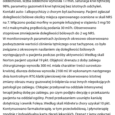
oddechowo, liczba oddechów wynosiła 17/min, saturacja krwi tętniczej
98%, parametry gazometrii krwi tętniczej bez istotnych odchyleń.
Kontakt auto- i allopsychiczy z chorym był zachowany. Pacjent zgłaszał
dolegliwości bólowe okolicy miejsca operowanego ocenione w skali NRS
na 7. Włączono podaż morfiny w pompie infuzyjnej w stężeniu 5 mg/50
ml z maksymalną prędkością podania 30 ml/h. Obserwowano
stopniowe zmniejszenie dolegliwości bólowych do 2 wg NRS.
W monitorowanych parametrach życiowych okresowo obserwowano
podwyższenie wartości ciśnienia tętniczego oraz tachypnoe, co było
związane z okresowym nasilaniem się dolegliwości bólowych
występujących u pacjenta podczas próby aktywności. Według skali
Norton pacjent uzyskał 19 pkt. Objętość drenażu z doby zabiegu
chirurgicznego wynosiła 300 ml, miała charakter treści surowiczo-
krwistej, diureza dobowa wynosiła 2100 ml. W wykonanym następnego
dnia kontrolnym RTG klatki piersiowej nie obserwowano istotnej
zmiany obrazu masy guzowatej śródpiersia oraz innych niepokojących
patologii po zabiegu. Chłopiec przebywał na oddziale intensywnej
terapii jedną dobę po zabiegu, po czym podjęto decyzję o przekazaniu
pacjenta na oddział ogólny. Przed przekazaniem usunięto kaniulę
dotętniczą i cewnik Foleya. Według skali Aldrete’a chory uzyskał 10 pkt.
Kontynuowano farmakoterapię, w tym przeciwbólową, i płynoterapię
zgodnie z indywidualną kartą zleceń lekarskich. Drenaż z jamy opłucnej