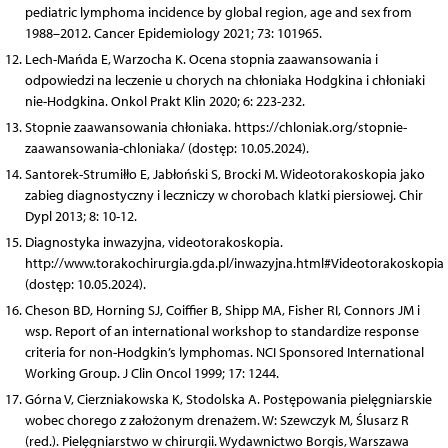
pediatric lymphoma incidence by global region, age and sex from
1988–2012. Cancer Epidemiology 2021; 73: 101965.
Lech-Mańda E, Warzocha K. Ocena stopnia zaawansowania i
odpowiedzi na leczenie u chorych na chłoniaka Hodgkina i chłoniaki
nie-Hodgkina. Onkol Prakt Klin 2020; 6: 223-232.
Stopnie zaawansowania chłoniaka. https://chloniak.org/stopnie-
zaawansowania-chloniaka/ (dostęp: 10.05.2024).
Santorek-Strumiłło E, Jabłoński S, Brocki M. Wideotorakoskopia jako
zabieg diagnostyczny i leczniczy w chorobach klatki piersiowej. Chir
Dypl 2013; 8: 10-12.
Diagnostyka inwazyjna, videotorakoskopia.
http://www.torakochirurgia.gda.pl/inwazyjna.html#Videotorakoskopia
(dostęp: 10.05.2024).
Cheson BD, Horning SJ, Coiffier B, Shipp MA, Fisher RI, Connors JM i
wsp. Report of an international workshop to standardize response
criteria for non-Hodgkin’s lymphomas. NCI Sponsored International
Working Group. J Clin Oncol 1999; 17: 1244.
Górna V, Cierzniakowska K, Stodolska A. Postępowania pielęgniarskie
wobec chorego z założonym drenażem. W: Szewczyk M, Ślusarz R
(red.). Pielęgniarstwo w chirurgii. Wydawnictwo Borgis, Warszawa