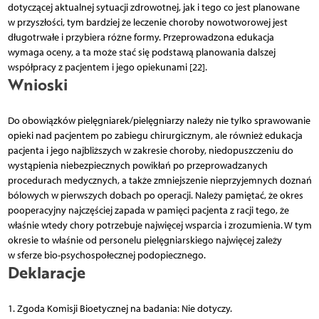
dotyczącej aktualnej sytuacji zdrowotnej, jak i tego co jest planowane
w przyszłości, tym bardziej że leczenie choroby nowotworowej jest
długotrwałe i przybiera różne formy. Przeprowadzona edukacja
wymaga oceny, a ta może stać się podstawą planowania dalszej
współpracy z pacjentem i jego opiekunami [22].
Wnioski
Do obowiązków pielęgniarek/pielęgniarzy należy nie tylko sprawowanie
opieki nad pacjentem po zabiegu chirurgicznym, ale również edukacja
pacjenta i jego najbliższych w zakresie choroby, niedopuszczeniu do
wystąpienia niebezpiecznych powikłań po przeprowadzanych
procedurach medycznych, a także zmniejszenie nieprzyjemnych doznań
bólowych w pierwszych dobach po operacji. Należy pamiętać, że okres
pooperacyjny najczęściej zapada w pamięci pacjenta z racji tego, że
właśnie wtedy chory potrzebuje najwięcej wsparcia i zrozumienia. W tym
okresie to właśnie od personelu pielęgniarskiego najwięcej zależy
w sferze bio-psychospołecznej podopiecznego.
Deklaracje
1. Zgoda Komisji Bioetycznej na badania: Nie dotyczy.