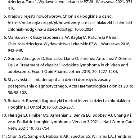
dziecięca. Tom 1, Wydawnictwo Lekarskie PZWL, Warszawa 2021, 371-
416.
Krajowy rejestr nowotworów. Chłoniak Hodgkina u dzieci.
https://onkologia.org.pl/pl/nowotwory-u-dzieci-bialaczki-i-chloniaki-
chloniak-hodgkina-u dzieci (dostęp: 10.05.2024).
Mańkowski P. Guzy śródpiersia. W: Bagłaj M, Kaliciński P (red.).
Chirurgia dziecięca. Wydawnictwo Lekarskie PZWL, Warszawa 2016,
942-949.
Gómez-Almaguer D, González-Llano O, Jiménez-Antolinez V, Gómez-
De LA. Treatment of classical Hodgkin’s lymphoma in children and
adolescents. Expert Opin Pharmacother 2019; 20: 1227-1234.
Styczyński J. Limfadenopatia u dzieci i dorosłych: zasady
postępowania diagnostycznego. Acta Haematologica Polonica 2019;
50: 98-102.
Bubała H. Rozwój diagnostyki i metod leczenia dzieci z chłoniakiem
Hodgkina. J Oncol 2010; 60: 252-257.
Flerlage EJ, Hiniker MS, Armenian S, Benya EC, Bobbey AJ, Chang V i
wsp. Pediatric Hodgkin lymphoma, Version 3.2021. J Natl Compr Canc
Netw 2021; 19: 733-754.
Chun GYC, Sample J, Hubbard AK, Spector LG, Williams LA. Trends in