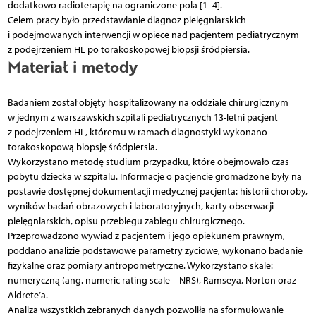
dodatkowo radioterapię na ograniczone pola [1–4].
Celem pracy było przedstawianie diagnoz pielęgniarskich
i podejmowanych interwencji w opiece nad pacjentem pediatrycznym
z podejrzeniem HL po torakoskopowej biopsji śródpiersia.
Materiał i metody
Badaniem został objęty hospitalizowany na oddziale chirurgicznym
w jednym z warszawskich szpitali pediatrycznych 13-letni pacjent
z podejrzeniem HL, któremu w ramach diagnostyki wykonano
torakoskopową biopsję śródpiersia.
Wykorzystano metodę studium przypadku, które obejmowało czas
pobytu dziecka w szpitalu. Informacje o pacjencie gromadzone były na
postawie dostępnej dokumentacji medycznej pacjenta: historii choroby,
wyników badań obrazowych i laboratoryjnych, karty obserwacji
pielęgniarskich, opisu przebiegu zabiegu chirurgicznego.
Przeprowadzono wywiad z pacjentem i jego opiekunem prawnym,
poddano analizie podstawowe parametry życiowe, wykonano badanie
fizykalne oraz pomiary antropometryczne. Wykorzystano skale:
numeryczną (ang. numeric rating scale – NRS), Ramseya, Norton oraz
Aldrete’a.
Analiza wszystkich zebranych danych pozwoliła na sformułowanie