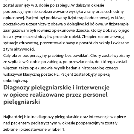
został usunięty w 3. dobie po zabiegu. W dalszym okresie
pooperacyjnym nie zaobserwowano wysięku z rany oraz cech odmy
opłucnowej. Pacjent był poddawany fizjoterapii oddechowej, w której
początkowo uczestniczył z obawą o dolegliwości bólowe. W fizjoterapię
zaangażowani byli również opiekunowie dziecka, którzy z obawy o jego
los aktywnie uczestniczyli w procesie opieki. Chłopiec rozumiał swoją
sytuację zdrowotną, prezentował obawy o powrót do szkoły i związane
z tym aktywności.
Cały okres pooperacyjny przebiegł bez powikłań. Chory został wypisany
ze szpitala w 9. dobie po zabiegu, po przeszkoleniu, do którego zostali
włączeni także opiekunowie. Wynik badania histopatologicznego
wskazywał klasyczną postać HL. Pacjent został objęty opieką
onkologiczną.
Diagnozy pielęgniarskie i interwencje
w opiece realizowane przez personel
pielęgniarski
Najbardziej istotne diagnozy pielęgniarskie oraz interwencje w opiece
nad pacjentem pediatrycznym w okresie pooperacyjnym zostały
zebrane i przedstawione w Tabeli 1.