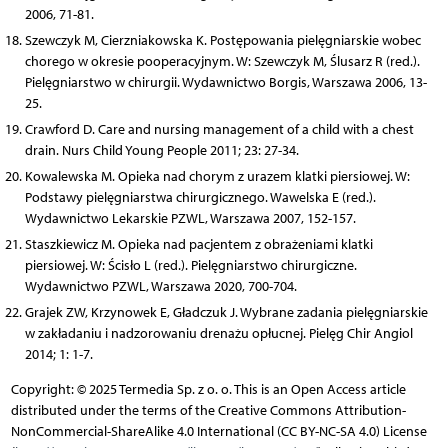
2006, 71-81.
Szewczyk M, Cierzniakowska K. Postępowania pielęgniarskie wobec
chorego w okresie pooperacyjnym. W: Szewczyk M, Ślusarz R (red.).
Pielęgniarstwo w chirurgii. Wydawnictwo Borgis, Warszawa 2006, 13-
25.
Crawford D. Care and nursing management of a child with a chest
drain. Nurs Child Young People 2011; 23: 27-34.
Kowalewska M. Opieka nad chorym z urazem klatki piersiowej. W:
Podstawy pielęgniarstwa chirurgicznego. Wawelska E (red.).
Wydawnictwo Lekarskie PZWL, Warszawa 2007, 152-157.
Staszkiewicz M. Opieka nad pacjentem z obrażeniami klatki
piersiowej. W: Ścisło L (red.). Pielęgniarstwo chirurgiczne.
Wydawnictwo PZWL, Warszawa 2020, 700-704.
Grajek ZW, Krzynowek E, Gładczuk J. Wybrane zadania pielęgniarskie
w zakładaniu i nadzorowaniu drenażu opłucnej. Pielęg Chir Angiol
2014; 1: 1-7.
Copyright: © 2025 Termedia Sp. z o. o. This is an Open Access article
distributed under the terms of the Creative Commons Attribution-
NonCommercial-ShareAlike 4.0 International (CC BY-NC-SA 4.0) License