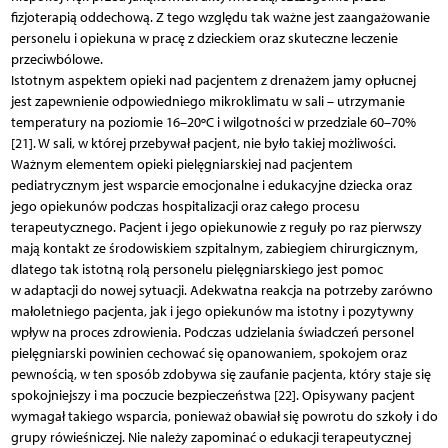
fizjoterapią oddechową. Z tego względu tak ważne jest zaangażowanie
personelu i opiekuna w pracę z dzieckiem oraz skuteczne leczenie
przeciwbólowe.
Istotnym aspektem opieki nad pacjentem z drenażem jamy opłucnej
jest zapewnienie odpowiedniego mikroklimatu w sali – utrzymanie
temperatury na poziomie 16–20ºC i wilgotności w przedziale 60–70%
[21]. W sali, w której przebywał pacjent, nie było takiej możliwości.
Ważnym elementem opieki pielęgniarskiej nad pacjentem
pediatrycznym jest wsparcie emocjonalne i edukacyjne dziecka oraz
jego opiekunów podczas hospitalizacji oraz całego procesu
terapeutycznego. Pacjent i jego opiekunowie z reguły po raz pierwszy
mają kontakt ze środowiskiem szpitalnym, zabiegiem chirurgicznym,
dlatego tak istotną rolą personelu pielęgniarskiego jest pomoc
w adaptacji do nowej sytuacji. Adekwatna reakcja na potrzeby zarówno
małoletniego pacjenta, jak i jego opiekunów ma istotny i pozytywny
wpływ na proces zdrowienia. Podczas udzielania świadczeń personel
pielęgniarski powinien cechować się opanowaniem, spokojem oraz
pewnością, w ten sposób zdobywa się zaufanie pacjenta, który staje się
spokojniejszy i ma poczucie bezpieczeństwa [22]. Opisywany pacjent
wymagał takiego wsparcia, ponieważ obawiał się powrotu do szkoły i do
grupy rówieśniczej. Nie należy zapominać o edukacji terapeutycznej