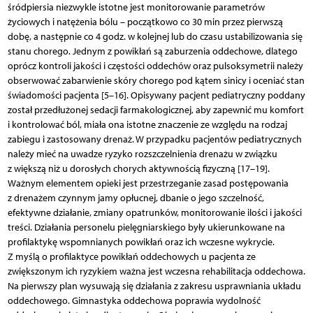
śródpiersia niezwykle istotne jest monitorowanie parametrów
życiowych i natężenia bólu – początkowo co 30 min przez pierwszą
dobę, a następnie co 4 godz. w kolejnej lub do czasu ustabilizowania się
stanu chorego. Jednym z powikłań są zaburzenia oddechowe, dlatego
oprócz kontroli jakości i częstości oddechów oraz pulsoksymetrii należy
obserwować zabarwienie skóry chorego pod kątem sinicy i oceniać stan
świadomości pacjenta [5–16]. Opisywany pacjent pediatryczny poddany
został przedłużonej sedacji farmakologicznej, aby zapewnić mu komfort
i kontrolować ból, miała ona istotne znaczenie ze względu na rodzaj
zabiegu i zastosowany drenaż. W przypadku pacjentów pediatrycznych
należy mieć na uwadze ryzyko rozszczelnienia drenażu w związku
z większą niż u dorosłych chorych aktywnością fizyczną [17–19].
Ważnym elementem opieki jest przestrzeganie zasad postępowania
z drenażem czynnym jamy opłucnej, dbanie o jego szczelność,
efektywne działanie, zmiany opatrunków, monitorowanie ilości i jakości
treści. Działania personelu pielęgniarskiego były ukierunkowane na
profilaktykę wspomnianych powikłań oraz ich wczesne wykrycie.
Z myślą o profilaktyce powikłań oddechowych u pacjenta ze
zwiększonym ich ryzykiem ważna jest wczesna rehabilitacja oddechowa.
Na pierwszy plan wysuwają się działania z zakresu usprawniania układu
oddechowego. Gimnastyka oddechowa poprawia wydolność