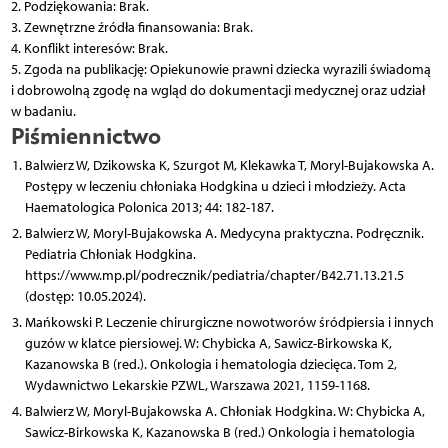
2. Podziękowania: Brak.
3. Zewnętrzne źródła finansowania: Brak.
4. Konflikt interesów: Brak.
5. Zgoda na publikację: Opiekunowie prawni dziecka wyrazili świadomą
i dobrowolną zgodę na wgląd do dokumentacji medycznej oraz udział
w badaniu.
Piśmiennictwo
Balwierz W, Dzikowska K, Szurgot M, Klekawka T, Moryl-Bujakowska A.
Postępy w leczeniu chłoniaka Hodgkina u dzieci i młodzieży. Acta
Haematologica Polonica 2013; 44: 182-187.
Balwierz W, Moryl-Bujakowska A. Medycyna praktyczna. Podręcznik.
Pediatria Chłoniak Hodgkina.
https://www.mp.pl/podrecznik/pediatria/chapter/B42.71.13.21.5
(dostęp: 10.05.2024).
Mańkowski P. Leczenie chirurgiczne nowotworów śródpiersia i innych
guzów w klatce piersiowej. W: Chybicka A, Sawicz-Birkowska K,
Kazanowska B (red.). Onkologia i hematologia dziecięca. Tom 2,
Wydawnictwo Lekarskie PZWL, Warszawa 2021, 1159-1168.
Balwierz W, Moryl-Bujakowska A. Chłoniak Hodgkina. W: Chybicka A,
Sawicz-Birkowska K, Kazanowska B (red.) Onkologia i hematologia