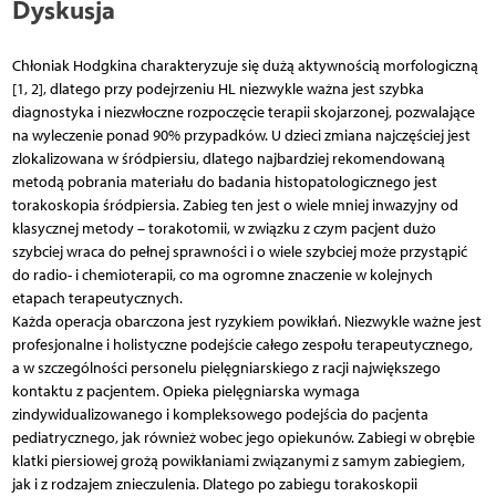
Dyskusja
Chłoniak Hodgkina charakteryzuje się dużą aktywnością morfologiczną
[1, 2], dlatego przy podejrzeniu HL niezwykle ważna jest szybka
diagnostyka i niezwłoczne rozpoczęcie terapii skojarzonej, pozwalające
na wyleczenie ponad 90% przypadków. U dzieci zmiana najczęściej jest
zlokalizowana w śródpiersiu, dlatego najbardziej rekomendowaną
metodą pobrania materiału do badania histopatologicznego jest
torakoskopia śródpiersia. Zabieg ten jest o wiele mniej inwazyjny od
klasycznej metody – torakotomii, w związku z czym pacjent dużo
szybciej wraca do pełnej sprawności i o wiele szybciej może przystąpić
do radio- i chemioterapii, co ma ogromne znaczenie w kolejnych
etapach terapeutycznych.
Każda operacja obarczona jest ryzykiem powikłań. Niezwykle ważne jest
profesjonalne i holistyczne podejście całego zespołu terapeutycznego,
a w szczególności personelu pielęgniarskiego z racji największego
kontaktu z pacjentem. Opieka pielęgniarska wymaga
zindywidualizowanego i kompleksowego podejścia do pacjenta
pediatrycznego, jak również wobec jego opiekunów. Zabiegi w obrębie
klatki piersiowej grożą powikłaniami związanymi z samym zabiegiem,
jak i z rodzajem znieczulenia. Dlatego po zabiegu torakoskopii