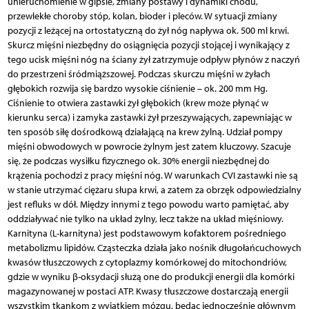
unieruchomienie w gipsie, zmiany postawy i dynamiki chodu,
przewlekłe choroby stóp, kolan, bioder i pleców. W sytuacji zmiany
pozycji z leżącej na ortostatyczną do żył nóg napływa ok. 500 ml krwi.
Skurcz mięśni niezbędny do osiągnięcia pozycji stojącej i wynikający z
tego ucisk mięśni nóg na ściany żył zatrzymuje odpływ płynów z naczyń
do przestrzeni śródmiąższowej. Podczas skurczu mięśni w żyłach
głębokich rozwija się bardzo wysokie ciśnienie – ok. 200 mm Hg.
Ciśnienie to otwiera zastawki żył głębokich (krew może płynąć w
kierunku serca) i zamyka zastawki żył przeszywających, zapewniając w
ten sposób siłę dośrodkową działającą na krew żylną. Udział pompy
mięśni obwodowych w powrocie żylnym jest zatem kluczowy. Szacuje
się, że podczas wysiłku fizycznego ok. 30% energii niezbędnej do
krążenia pochodzi z pracy mięśni nóg. W warunkach CVI zastawki nie są
w stanie utrzymać ciężaru słupa krwi, a zatem za obrzęk odpowiedzialny
jest refluks w dół. Między innymi z tego powodu warto pamiętać, aby
oddziaływać nie tylko na układ żylny, lecz także na układ mięśniowy.
Karnityna (L-karnityna) jest podstawowym kofaktorem pośredniego
metabolizmu lipidów. Cząsteczka działa jako nośnik długołańcuchowych
kwasów tłuszczowych z cytoplazmy komórkowej do mitochondriów,
gdzie w wyniku β-oksydacji służą one do produkcji energii dla komórki
magazynowanej w postaci ATP. Kwasy tłuszczowe dostarczają energii
wszystkim tkankom z wyjątkiem mózgu, będąc jednocześnie głównym