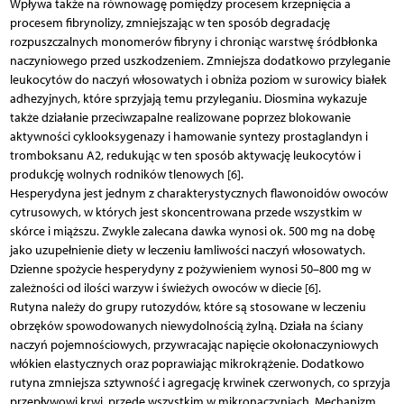
Wpływa także na równowagę pomiędzy procesem krzepnięcia a
procesem fibrynolizy, zmniejszając w ten sposób degradację
rozpuszczalnych monomerów fibryny i chroniąc warstwę śródbłonka
naczyniowego przed uszkodzeniem. Zmniejsza dodatkowo przyleganie
leukocytów do naczyń włosowatych i obniża poziom w surowicy białek
adhezyjnych, które sprzyjają temu przyleganiu. Diosmina wykazuje
także działanie przeciwzapalne realizowane poprzez blokowanie
aktywności cyklooksygenazy i hamowanie syntezy prostaglandyn i
tromboksanu A2, redukując w ten sposób aktywację leukocytów i
produkcję wolnych rodników tlenowych [6].
Hesperydyna jest jednym z charakterystycznych flawonoidów owoców
cytrusowych, w których jest skoncentrowana przede wszystkim w
skórce i miąższu. Zwykle zalecana dawka wynosi ok. 500 mg na dobę
jako uzupełnienie diety w leczeniu łamliwości naczyń włosowatych.
Dzienne spożycie hesperydyny z pożywieniem wynosi 50–800 mg w
zależności od ilości warzyw i świeżych owoców w diecie [6].
Rutyna należy do grupy rutozydów, które są stosowane w leczeniu
obrzęków spowodowanych niewydolnością żylną. Działa na ściany
naczyń pojemnościowych, przywracając napięcie okołonaczyniowych
włókien elastycznych oraz poprawiając mikrokrążenie. Dodatkowo
rutyna zmniejsza sztywność i agregację krwinek czerwonych, co sprzyja
przepływowi krwi, przede wszystkim w mikronaczyniach. Mechanizm