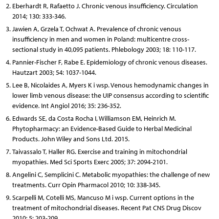
Eberhardt R, Rafaetto J. Chronic venous insufficiency. Circulation
2014; 130: 333-346.
Jawien A, Grzela T, Ochwat A. Prevalence of chronic venous
insufficiency in men and women in Poland: multicentre cross-
sectional study in 40,095 patients. Phlebology 2003; 18: 110-117.
Pannier-Fischer F, Rabe E. Epidemiology of chronic venous diseases.
Hautzart 2003; 54: 1037-1044.
Lee B, Nicolaides A, Myers K i wsp. Venous hemodynamic changes in
lower limb venous disease: the UIP consensus according to scientific
evidence. Int Angiol 2016; 35: 236-352.
Edwards SE, da Costa Rocha I, Williamson EM, Heinrich M.
Phytopharmacy: an Evidence-Based Guide to Herbal Medicinal
Products. John Wiley and Sons Ltd. 2015.
Taivassalo T, Haller RG. Exercise and training in mitochondrial
myopathies. Med Sci Sports Exerc 2005; 37: 2094-2101.
Angelini C, Semplicini C. Metabolic myopathies: the challenge of new
treatments. Curr Opin Pharmacol 2010; 10: 338-345.
Scarpelli M, Cotelli MS, Mancuso M i wsp. Current options in the
treatment of mitochondrial diseases. Recent Pat CNS Drug Discov
2010; 5: 203-209.