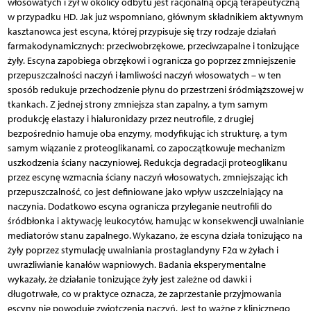
włosowatych i żył w okolicy odbytu jest racjonalną opcją terapeutyczną
w przypadku HD. Jak już wspomniano, głównym składnikiem aktywnym
kasztanowca jest escyna, której przypisuje się trzy rodzaje działań
farmakodynamicznych: przeciwobrzękowe, przeciwzapalne i tonizujące
żyły. Escyna zapobiega obrzękowi i ogranicza go poprzez zmniejszenie
przepuszczalności naczyń i łamliwości naczyń włosowatych – w ten
sposób redukuje przechodzenie płynu do przestrzeni śródmiąższowej w
tkankach. Z jednej strony zmniejsza stan zapalny, a tym samym
produkcję elastazy i hialuronidazy przez neutrofile, z drugiej
bezpośrednio hamuje oba enzymy, modyfikując ich strukturę, a tym
samym wiązanie z proteoglikanami, co zapoczątkowuje mechanizm
uszkodzenia ściany naczyniowej. Redukcja degradacji proteo­glikanu
przez escynę wzmacnia ściany naczyń włosowatych, zmniejszając ich
przepuszczalność, co jest definiowane jako wpływ uszczelniający na
naczynia. Dodatkowo escyna ogranicza przyleganie neutrofili do
śródbłonka i aktywację leukocytów, hamując w konsekwencji uwalnianie
mediatorów stanu zapalnego. Wykazano, że escyna działa tonizująco na
żyły poprzez stymulację uwalniania prostaglandyny F2α w żyłach i
uwrażliwianie kanałów wapniowych. Badania eksperymentalne
wykazały, że działanie tonizujące żyły jest zależne od dawki i
długotrwałe, co w praktyce oznacza, że zaprzestanie przyjmowania
escyny nie powoduje zwiotczenia naczyń. Jest to ważne z klinicznego