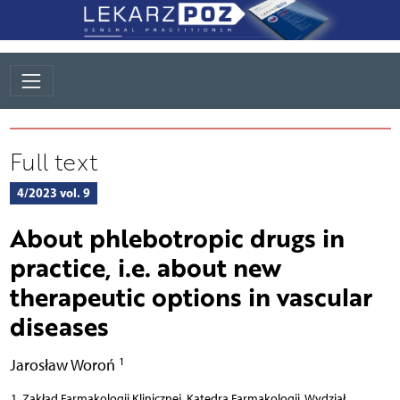
Full text
4/2023 vol. 9
About phlebotropic drugs in
practice, i.e. about new
therapeutic options in vascular
diseases
1
Jarosław Woroń
Zakład Farmakologii Klinicznej, Katedra Farmakologii, Wydział