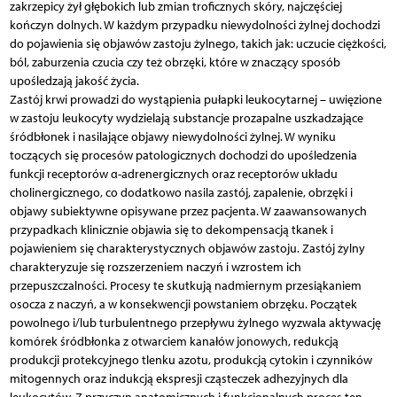
zakrzepicy żył głębokich lub zmian troficznych skóry, najczęściej
kończyn dolnych. W każdym przypadku niewydolności żylnej dochodzi
do pojawienia się objawów zastoju żylnego, takich jak: uczucie ciężkości,
ból, zaburzenia czucia czy też obrzęki, które w znaczący sposób
upośledzają jakość życia.
Zastój krwi prowadzi do wystąpienia pułapki leukocytarnej – uwięzione
w zastoju leukocyty wydzielają substancje prozapalne uszkadzające
śródbłonek i nasilające objawy niewydolności żylnej. W wyniku
toczących się procesów patologicznych dochodzi do upośledzenia
funkcji receptorów α-adrenergicznych oraz receptorów układu
cholinergicznego, co dodatkowo nasila zastój, zapalenie, obrzęki i
objawy subiektywne opisywane przez pacjenta. W zaawansowanych
przypadkach klinicznie objawia się to dekompensacją tkanek i
pojawieniem się charakterystycznych objawów zastoju. Zastój żylny
charakteryzuje się rozszerzeniem naczyń i wzrostem ich
przepuszczalności. Procesy te skutkują nadmiernym przesiąkaniem
osocza z naczyń, a w konsekwencji powstaniem obrzęku. Początek
powolnego i/lub turbulentnego przepływu żylnego wyzwala aktywację
komórek śródbłonka z otwarciem kanałów jonowych, redukcją
produkcji protekcyjnego tlenku azotu, produkcją cytokin i czynników
mitogennych oraz indukcją ekspresji cząsteczek adhezyjnych dla