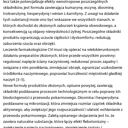
lecz także potencjalizuje efekty wenotropowe poszczególnych
składników, jest formuła zawierająca kumarynę, escynę, diosminę,
trokserutynę, hesperydynę i winian L-karnityny. Z uwagi na działanie
tych substancji może ono być wskazane we wszystkich stanach, w
których dochodzi do złożonych zaburzeń krążenia obwodowego, a
konsekwencją są objawy niewydolności żylnej. Poszczególne składniki
produktu ograniczają uczucie ciężkości i dyskomfortu, redukują
zaburzenia czucia oraz obrzęki.
Leczenie farmakologiczne CVI musi się opierać na wielokierunkowym
działaniu preparatów złożonych, które przede wszystkim powinny:
regulować napięcie ściany naczyniowej, redukować proces zapalny i
związane z nim powikłania, zmniejszać obrzęk, ograniczać uszkodzenie
śródbłonka naczyniowego, poprawiać kurczliwość mięśniówki gładkiej
naczyń [3–5].
Nowe formuły produktów złożonych, opisane powyżej, zawierają
składniki poddawane procesom technologicznym w celu poprawy ich
biodostępności z przewodu pokarmowego. Diosmina i hesperydyna
poddawane są mikronizacji, która zmniejsza rozmiar cząstek składnika
aktywnego, aby zwiększyć jego rozpuszczalność i ułatwić wchłanianie z
przewodu pokarmowego. Zaletą opisanego skojarzenia jest to, że
zawiera naturalne substancje, które łączy efekt flebotoniczny –
zwiększenie napięcia naczyniowego, zmniejszenie zastoju i