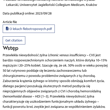
Lekarski, Uniwersytet Jagielloński Collegium Medicum, Kraków
Data publikacji online: 2023/09/28
Article file
O lekach flebotropowych.pdf
Get citation
Wstęp
Przewlekła niewydolność żylna (
chronic venous insufficiency
– CVI) jest
bardzo rozpowszechnionym schorzeniem naczyń, które dotyka 10–15%
mężczyzn i 20–25% kobiet. Szacuje się, że ok. 50% osób w wieku powyżej
50 lat rutynowo poddaje się leczeniu zachowawczemu lub
chirurgicznemu z powodu problemów związanych z tą chorobą.
Zaburzenia krążenia żylnego w istotny sposób obniżają komfort życia,
dlatego pacjenci poszukują skutecznych metod pozbycia się
nieprzyjemnych objawów związanych z CVI i chorobą hemoroidalną
(
hemorrhoidal disease
– HD) [1–3]. Przewlekła niewydolność żylna
charakteryzuje się uszkodzeniem funkcjonalnym układu żylnego –
funkcji powrotu krwi, zwykle jest związana ze współistnieniem żylaków,