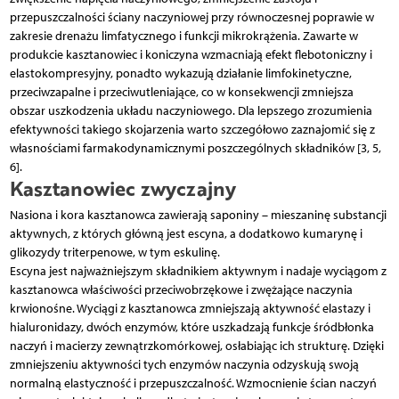
przepuszczalności ściany naczyniowej przy równoczesnej poprawie w
zakresie drenażu limfatycznego i funkcji mikrokrążenia. Zawarte w
produkcie kasztanowiec i koniczyna wzmacniają efekt flebotoniczny i
elastokompresyjny, ponadto wykazują działanie limfokinetyczne,
przeciwzapalne i przeciwutleniające, co w konsekwencji zmniejsza
obszar uszkodzenia układu naczyniowego. Dla lepszego zrozumienia
efektywności takiego skojarzenia warto szczegółowo zaznajomić się z
własnościami farmakodynamicznymi poszczególnych składników [3, 5,
6].
Kasztanowiec zwyczajny
Nasiona i kora kasztanowca zawierają saponiny – mieszaninę substancji
aktywnych, z których główną jest escyna, a dodatkowo kumarynę i
glikozydy triterpenowe, w tym eskulinę.
Escyna jest najważniejszym składnikiem aktywnym i nadaje wyciągom z
kasztanowca właściwości przeciwobrzękowe i zwężające naczynia
krwionoś­ne. Wyciągi z kasztanowca zmniejszają aktywność elastazy i
hialuronidazy, dwóch enzymów, które uszkadzają funkcje śródbłonka
naczyń i macierzy zewnątrzkomórkowej, osłabiając ich strukturę. Dzięki
zmniejszeniu aktywności tych enzymów naczynia odzyskują swoją
normalną elastyczność i przepuszczalność. Wzmocnienie ścian naczyń