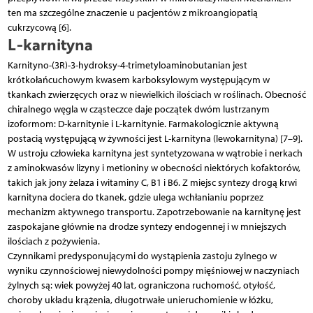
ten ma szczególne znaczenie u pacjentów z mikroangiopatią
cukrzycową [6].
L-karnityna
Karnityno-(3R)-3-hydroksy-4-trimetyloaminobutanian jest
krótkołańcuchowym kwasem karboksylowym występującym w
tkankach zwierzęcych oraz w niewielkich ilościach w roślinach. Obecność
chiralnego węgla w cząsteczce daje początek dwóm lustrzanym
izoformom: D-karnitynie i L-karnitynie. Farmakologicznie aktywną
postacią występującą w żywności jest L-karnityna (lewokarnityna) [7–9].
W ustroju człowieka karnityna jest syntetyzowana w wątrobie i nerkach
z aminokwasów lizyny i metioniny w obecności niektórych kofaktorów,
takich jak jony żelaza i witaminy C, B1 i B6. Z miejsc syntezy drogą krwi
karnityna dociera do tkanek, gdzie ulega wchłanianiu poprzez
mechanizm aktywnego transportu. Zapotrzebowanie na karnitynę jest
zaspokajane głównie na drodze syntezy endogennej i w mniejszych
ilościach z pożywienia.
Czynnikami predysponującymi do wystąpienia zastoju żylnego w
wyniku czynnościowej niewydolności pompy mięśniowej w naczyniach
żylnych są: wiek powyżej 40 lat, ograniczona ruchomość, otyłość,
choroby układu krążenia, długotrwałe unieruchomienie w łóżku,