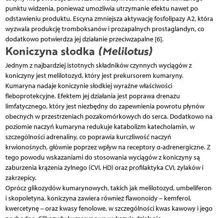
punktu widzenia, ponieważ umożliwia utrzymanie efektu nawet po
odstawieniu produktu. Escyna zmniejsza aktywację fosfolipazy A2, która
wyzwala produkcję tromboksanów i prozapalnych prostaglandyn, co
dodatkowo potwierdza jej działanie przeciwzapalne [6].
Koniczyna słodka
(Melilotus)
Jednym z najbardziej istotnych składników czynnych wyciągów z
koniczyny jest melilotozyd, który jest prekursorem kumaryny.
Kumaryna nadaje koniczynie słodkiej wyraźne właściwości
fleboprotekcyjne. Efektem jej działania jest poprawa drenażu
limfatycznego, który jest niezbędny do zapewnienia powrotu płynów
obecnych w przestrzeniach pozakomórkowych do serca. Dodatkowo na
poziomie naczyń kumaryna redukuje katabolizm katecholamin, w
szczególności adrenaliny, co poprawia kurczliwość naczyń
krwionośnych, głównie poprzez wpływ na receptory α-adrenergiczne. Z
tego powodu wskazaniami do stosowania wyciągów z koniczyny są
zaburzenia krążenia żylnego (CVI, HD) oraz profilaktyka CVI, żylaków i
zakrzepicy.
Oprócz glikozydów kumarynowych, takich jak melilotozyd, umbeliferon
i skopoletyna, koniczyna zawiera również flawonoidy – kemferol,
kwercetynę – oraz kwasy fenolowe, w szczególności kwas kawowy i jego