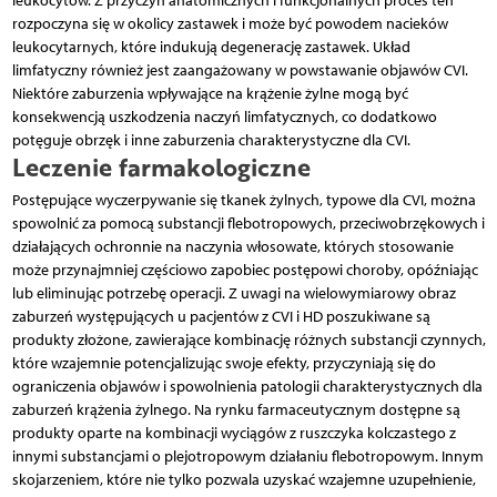
leukocytów. Z przyczyn anatomicznych i funkcjonalnych proces ten
rozpoczyna się w okolicy zastawek i może być powodem nacieków
leukocytarnych, które indukują degenerację zastawek. Układ
limfatyczny również jest zaangażowany w powstawanie objawów CVI.
Niektóre zaburzenia wpływające na krążenie żylne mogą być
konsekwencją uszkodzenia naczyń limfatycznych, co dodatkowo
potęguje obrzęk i inne zaburzenia charakterystyczne dla CVI.
Leczenie farmakologiczne
Postępujące wyczerpywanie się tkanek żylnych, typowe dla CVI, można
spowolnić za pomocą substancji flebotropowych, przeciwobrzękowych i
działających ochronnie na naczynia włosowate, których stosowanie
może przynajmniej częściowo zapobiec postępowi choroby, opóźniając
lub eliminując potrzebę operacji. Z uwagi na wielowymiarowy obraz
zaburzeń występujących u pacjentów z CVI i HD poszukiwane są
produkty złożone, zawierające kombinację różnych substancji czynnych,
które wzajemnie potencjalizując swoje efekty, przyczyniają się do
ograniczenia objawów i spowolnienia patologii charakterystycznych dla
zaburzeń krążenia żylnego. Na rynku farmaceutycznym dostępne są
produkty oparte na kombinacji wyciągów z ruszczyka kolczastego z
innymi substancjami o plejotropowym działaniu flebotropowym. Innym
skojarzeniem, które nie tylko pozwala uzyskać wzajemne uzupełnienie,