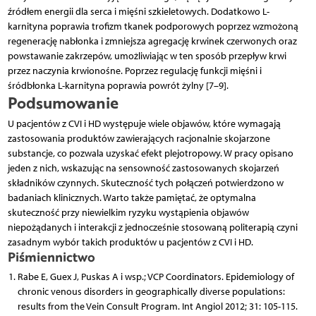
źródłem energii dla serca i mięśni szkieletowych. Dodatkowo L-
karnityna poprawia trofizm tkanek podporowych poprzez wzmożoną
regenerację nabłonka i zmniejsza agregację krwinek czerwonych oraz
powstawanie zakrzepów, umożliwiając w ten sposób przepływ krwi
przez naczynia krwionośne. Poprzez regulację funkcji mięśni i
śródbłonka L-karnityna poprawia powrót żylny [7–9].
Podsumowanie
U pacjentów z CVI i HD występuje wiele objawów, które wymagają
zastosowania produktów zawierających racjonalnie skojarzone
substancje, co pozwala uzyskać efekt plejotropowy. W pracy opisano
jeden z nich, wskazując na sensowność zastosowanych skojarzeń
składników czynnych. Skuteczność tych połączeń potwierdzono w
badaniach klinicznych. Warto także pamiętać, że optymalna
skuteczność przy niewielkim ryzyku wystąpienia objawów
niepożądanych i interakcji z jednocześnie stosowaną politerapią czyni
zasadnym wybór takich produktów u pacjentów z CVI i HD.
Piśmiennictwo
Rabe E, Guex J, Puskas A i wsp.; VCP Coordinators. Epidemiology of
chronic venous disorders in geographically diverse populations:
results from the Vein Consult Program. Int Angiol 2012; 31: 105-115.