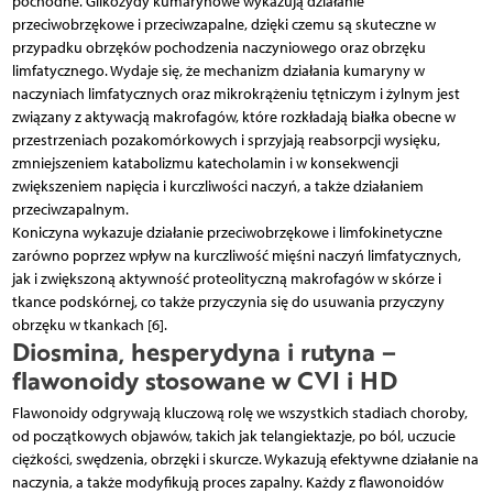
pochodne. Glikozydy kumarynowe wykazują działanie
przeciwobrzękowe i przeciwzapalne, dzięki czemu są skuteczne w
przypadku obrzęków pochodzenia naczyniowego oraz obrzęku
limfatycznego. Wydaje się, że mechanizm działania kumaryny w
naczyniach limfatycznych oraz mikrokrążeniu tętniczym i żylnym jest
związany z aktywacją makrofagów, które rozkładają białka obecne w
przestrzeniach pozakomórkowych i sprzyjają reabsorpcji wysięku,
zmniejszeniem katabolizmu katecholamin i w konsekwencji
zwiększeniem napięcia i kurczliwości naczyń, a także działaniem
przeciwzapalnym.
Koniczyna wykazuje działanie przeciwobrzękowe i limfokinetyczne
zarówno poprzez wpływ na kurczliwość mięśni naczyń limfatycznych,
jak i zwiększoną aktywność proteolityczną makrofagów w skórze i
tkance podskórnej, co także przyczynia się do usuwania przyczyny
obrzęku w tkankach [6].
Diosmina, hesperydyna i rutyna –
flawonoidy stosowane w CVI i HD
Flawonoidy odgrywają kluczową rolę we wszystkich stadiach choroby,
od początkowych objawów, takich jak telangiektazje, po ból, uczucie
ciężkości, swędzenia, obrzęki i skurcze. Wykazują efektywne działanie na
naczynia, a także modyfikują proces zapalny. Każdy z flawonoidów