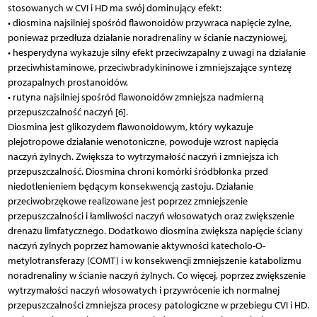
stosowanych w CVI i HD ma swój dominujący efekt:
• diosmina najsilniej spośród flawonoidów przywraca napięcie żylne,
ponieważ przedłuża działanie noradrenaliny w ścianie naczyniowej,
• hesperydyna wykazuje silny efekt przeciwzapalny z uwagi na działanie
przeciwhistaminowe, przeciwbradykininowe i zmniejszające syntezę
prozapalnych prostanoidów,
• rutyna najsilniej spośród flawonoidów zmniejsza nadmierną
przepuszczalność naczyń [6].
Diosmina jest glikozydem flawonoidowym, który wykazuje
plejotropowe działanie wenotoniczne, powoduje wzrost napięcia
naczyń żylnych. Zwiększa to wytrzymałość naczyń i zmniejsza ich
przepuszczalność. Diosmina chroni komórki śródbłonka przed
niedotlenieniem będącym konsekwencją zastoju. Działanie
przeciwobrzękowe realizowane jest poprzez zmniejszenie
przepuszczalności i łamliwości naczyń włosowatych oraz zwiększenie
drenażu limfatycznego. Dodatkowo diosmina zwiększa napięcie ściany
naczyń żylnych poprzez hamowanie aktywności katecholo-O-
metylotransferazy (COMT) i w konsekwencji zmniejszenie katabolizmu
noradrenaliny w ścianie naczyń żylnych. Co więcej, poprzez zwiększenie
wytrzymałości naczyń włosowatych i przywrócenie ich normalnej
przepuszczalności zmniejsza procesy patologiczne w przebiegu CVI i HD.