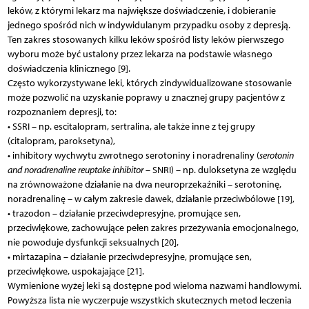
leków, z którymi lekarz ma największe doświadczenie, i dobieranie
jednego spośród nich w indywidulanym przypadku osoby z depresją.
Ten zakres stosowanych kilku leków spośród listy leków pierwszego
wyboru może być ustalony przez lekarza na podstawie własnego
doświadczenia klinicznego [9].
Często wykorzystywane leki, których zindywidualizowane stosowanie
może pozwolić na uzyskanie poprawy u znacznej grupy pacjentów z
rozpoznaniem depresji, to:
• SSRI – np. escitalopram, sertralina, ale także inne z tej grupy
(citalopram, paroksetyna),
• inhibitory wychwytu zwrotnego serotoniny i noradrenaliny (
serotonin
and noradrenaline reuptake inhibitor
– SNRI) – np. duloksetyna ze względu
na zrównoważone działanie na dwa neuroprzekaźniki – serotoninę,
noradrenalinę – w całym zakresie dawek, działanie przeciwbólowe [19],
• trazodon – działanie przeciwdepresyjne, promujące sen,
przeciwlękowe, zachowujące pełen zakres przeżywania emocjonalnego,
nie powoduje dysfunkcji seksualnych [20],
• mirtazapina – działanie przeciwdepresyjne, promujące sen,
przeciwlękowe, uspokajające [21].
Wymienione wyżej leki są dostępne pod wieloma nazwami handlowymi.
Powyższa lista nie wyczerpuje wszystkich skutecznych metod leczenia