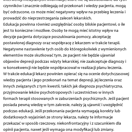
czynników i znacznie odbiegają od przekonań i wiedzy pacjenta, mogą
być odrzucone, co może mieć negatywny wpływ na przebieg leczenia i
prowadzić do nieprzestrzegania zaleceń lekarskich.
Edukacja powinna również uwzględniać osoby bliskie pacjentowi, o ile
jest to konieczne i możliwe. Osoby te mogą mieć istotny wpływ na
decyzje pacjenta dotyczące poszukiwania pomocy, akceptację
postawionej diagnozy oraz współpracę z lekarzem w trakcie terapii.
Negatywne nastawienie tych osób do któregokolwiek z wymienionych
elementów może skutkować tym, że pacjent nie będzie ujawniał
objawów depresji podczas wizyty lekarskiej, nie zaakceptuje diagnozy i
w konsekwencji nie będzie współpracował w realizacji planu leczenia.
W trakcie edukacji lekarz powinien opierać się na ocenie dotychczasowej
wiedzy pacjenta i jego przekonań na temat depresji, jej leczenia oraz
innych związanych z tym kwestii, takich jak diagnoza psychiatryczna,
przyjmowanie leków psychotropowych i uczestnictwo w innych
formach terapii stosowanych w zaburzeniach psychicznych. Jeśli pacjent
posiada pewną wiedzę w tym zakresie, należy ją ujawnić i uwzględnić
podczas edukacji. Jeśli przekonania pacjenta wymagają korekty lub
dodatkowych wyjaśnień ze strony lekarza, należy te informacje
przekazać w sposób rzeczowy, niekonfrontacyjny i z szacunkiem dla
opinii pacjenta, nawet jeśli wymaga ona modyfikacji lub zmiany.