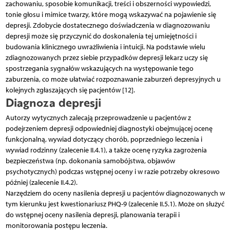
zachowaniu, sposobie komunikacji, treści i obszerności wypowiedzi,
tonie głosu i mimice twarzy, które mogą wskazywać na pojawienie się
depresji. Zdobycie dostatecznego doświadczenia w diagnozowaniu
depresji może się przyczynić do doskonalenia tej umiejętności i
budowania klinicznego uwrażliwienia i intuicji. Na podstawie wielu
zdiagnozowanych przez siebie przypadków depresji lekarz uczy się
spostrzegania sygnałów wskazujących na występowanie tego
zaburzenia, co może ułatwiać rozpoznawanie zaburzeń depresyjnych u
kolejnych zgłaszających się pacjentów [12].
Diagnoza depresji
Autorzy wytycznych zalecają przeprowadzenie u pacjentów z
podejrzeniem depresji odpowiedniej diagnostyki obejmującej ocenę
funkcjonalną, wywiad dotyczący chorób, poprzedniego leczenia i
wywiad rodzinny (zalecenie II.4.1), a także ocenę ryzyka zagrożenia
bezpieczeństwa (np. dokonania samobójstwa, objawów
psychotycznych) podczas wstępnej oceny i w razie potrzeby okresowo
później (zalecenie II.4.2).
Narzędziem do oceny nasilenia depresji u pacjentów diagnozowanych w
tym kierunku jest kwestionariusz PHQ-9 (zalecenie II.5.1). Może on służyć
do wstępnej oceny nasilenia depresji, planowania terapii i
monitorowania postępu leczenia.