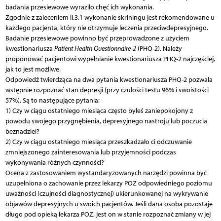
badania przesiewowe wyraziło chęć ich wykonania.
Zgodnie z zaleceniem II.3.1 wykonanie skriningu jest rekomendowane u
każdego pacjenta, który nie otrzymuje leczenia przeciwdepresyjnego.
Badanie przesiewowe powinno być przeprowadzone z użyciem
kwestionariusza
Patient Health Questionnaire-2
(PHQ-2). Należy
proponować pacjentowi wypełnianie kwestionariusza PHQ-2 najczęściej,
jak to jest możliwe.
Odpowiedź twierdząca na dwa pytania kwestionariusza PHQ-2 pozwala
wstępnie rozpoznać stan depresji (przy czułości testu 96% i swoistości
57%). Są to następujące pytania:
1) Czy w ciągu ostatniego miesiąca często byłeś zaniepokojony z
powodu swojego przygnębienia, depresyjnego nastroju lub poczucia
beznadziei?
2) Czy w ciągu ostatniego miesiąca przeszkadzało ci odczuwanie
zmniejszonego zainteresowania lub przyjemności podczas
wykonywania różnych czynności?
Ocena z zastosowaniem wystandaryzowanych narzędzi powinna być
uzupełniona o zachowanie przez lekarzy POZ odpowiedniego poziomu
uważności (czujności diagnostycznej) ukierunkowanej na wykrywanie
objawów depresyjnych u swoich pacjentów. Jeśli dana osoba pozostaje
długo pod opieką lekarza POZ, jest on w stanie rozpoznać zmiany w jej