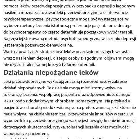
pomocą leków przeciwdepresyjnych. W przypadku depresji o łagodnym
nasileniu można zastosować leki przeciwdepresyjne, ale interwencje
psychoterapeutyczne i psychospołeczne mogą być wystarczające. W
wyborze metody leczenia istotne są preferencje pacjenta oraz dostęp
do psychoterapeuty, co często determinuje początkowy wybór terapii.
Najczęściej stosowaną metodą psychoterapeutyczną w leczeniu depresji
jest terapia poznawczo-behawioralna.
Warto zauważyć, że skuteczność leków przeciwdepresyjnych wzrasta
wraz z nasileniem depresji, dlatego osoby z łagodnymi objawami mogą
nie uzyskać takiej samej korzyści z farmakoterapii.
Działania niepożądane leków
Leki przeciwdepresyjne wykazują znaczną różnorodność w zakresie
działań niepożądanych. Te działania mogą mieć istotny wpływ na
tolerancję leczenia, współpracę pacjenta oraz odpowiedniość danego
leku u osób z dodatkowymi chorobami somatycznymi. Na przykład u
pacjentów z chorobą niedokrwienną serca preferowane są leki, które nie
mają wpływu na ciśnienie tętnicze i przewodzenie impulsów w sercu. W
wyborze leku przeciwdepresyjnego ważne jest uwzględnienie informacji
dotyczących skuteczności, ryzyka, tolerancji leczenia oraz możliwości
współpracy z pacjentem.