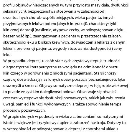
profilu objawów niepożądanych (w tym przyrostu masy ciała, dysfunkcji
seksualnych), bezpieczeństwa stosowania w zależności od
ewentualnych chorób współistniejących, wieku pacjenta, innych
przyjmowanych leków (potencjalnych interakcji), charakterystyki
klinicznej depresji (nasilenie, atypowe cechy, współwystępowanie lęku,
bezsenność itp.), zaangażowania pacjenta w przestrzeganie zaleceń,
skuteczności leku u bliskich krewnych, doświadczenia lekarza z danym
lekiem, preferencji pacjenta, wygody stosowania, dostępności i ceny
leku.
W przypadku depresji u osób starszych często występują trudności
diagnostyczne i terapeutyczne ze względu na odmienność obrazu
klinicznego w porównaniu z młodszymi pacjentami. Starsi chorzy
częściej doświadczają nasilonych obaw, poczucia beznadziejności, lęku
oraz myśli o śmierci. Objawy somatyczne depresji w tej grupie wiekowej
to przede wszystkim dolegliwości bólowe. Obserwuje się również
częstsze występowanie dysfunkcji poznawczych, takich jak zaburzenia
uwagi, pamięci i funkcji wykonawczych, a także spowolnienie tempa
procesów poznawczych.
W grupie chorych w podeszłym wieku z zaburzeniami somatycznymi
istotnie większe jest ryzyko wystąpienia zaburzeń nastroju. Dotyczy to
w szczególności współwystępowania depresji z chorobami układu