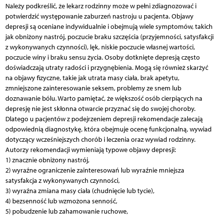
Należy podkreślić, że lekarz rodzinny może w pełni zdiagnozować i
potwierdzić występowanie zaburzeń nastroju u pacjenta. Objawy
depresji są oceniane indywidualnie i obejmują wiele symptomów, takich
jak obniżony nastrój, poczucie braku szczęścia (przyjemności, satysfakcji
z wykonywanych czynności), lęk, niskie poczucie własnej wartości,
poczucie winy i braku sensu życia. Osoby dotknięte depresją często
doświadczają utraty radości i przygnębienia. Mogą się również skarżyć
na objawy fizyczne, takie jak utrata masy ciała, brak apetytu,
zmniejszone zainteresowanie seksem, problemy ze snem lub
doznawanie bólu. Warto pamiętać, że większość osób cierpiących na
depresję nie jest skłonna otwarcie przyznać się do swojej choroby.
Dlatego u pacjentów z podejrzeniem depresji rekomendacje zalecają
odpowiednią diagnostykę, która obejmuje ocenę funkcjonalną, wywiad
dotyczący wcześniejszych chorób i leczenia oraz wywiad rodzinny.
Autorzy rekomendacji wymieniają typowe objawy depresji:
1) znacznie obniżony nastrój,
2) wyraźne ograniczenie zainteresowań lub wyraźnie mniejsza
satysfakcja z wykonywanych czynności,
3) wyraźna zmiana masy ciała (chudnięcie lub tycie),
4) bezsenność lub wzmożona senność,
5) pobudzenie lub zahamowanie ruchowe,