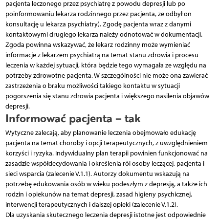
pacjenta leczonego przez psychiatrę z powodu depresji lub po
poinformowaniu lekarza rodzinnego przez pacjenta, że odbył on
konsultację u lekarza psychiatry). Zgodę pacjenta wraz z danymi
kontaktowymi drugiego lekarza należy odnotować w dokumentacji.
Zgoda powinna wskazywać, że lekarz rodzinny może wymieniać
informacje z lekarzem psychiatrą na temat stanu zdrowia i procesu
leczenia w każdej sytuacji, która będzie tego wymagała ze względu na
potrzeby zdrowotne pacjenta. W szczególności nie może ona zawierać
zastrzeżenia o braku możliwości takiego kontaktu w sytuacji
pogorszenia się stanu zdrowia pacjenta i większego nasilenia objawów
depresji.
Informować pacjenta – tak
Wytyczne zalecają, aby planowanie leczenia obejmowało edukację
pacjenta na temat choroby i opcji terapeutycznych, z uwzględnieniem
korzyści i ryzyka. Indywidualny plan terapii powinien funkcjonować na
zasadzie współdecydowania i określenia ról osoby leczącej, pacjenta i
sieci wsparcia (zalecenie V.1.1). Autorzy dokumentu wskazują na
potrzebę edukowania osób w wieku podeszłym z depresją, a także ich
rodzin i opiekunów na temat depresji, zasad higieny psychicznej,
interwencji terapeutycznych i dalszej opieki (zalecenie V.1.2).
Dla uzyskania skutecznego leczenia depresji istotne jest odpowiednie