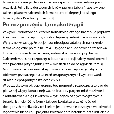
farmakologicznego depresji, została zaproponowana jedynie jako
przykład. Pełną listę dostępnych leków zawiera tabela 1, zostały one
także opisane w zaleceniach farmakoterapii depresji Polskiego
Towarzystwa Psychiatrycznego [7].
Po rozpoczęciu farmakoterapii
W wyniku wdrożonego leczenia farmakologicznego następuje poprawa
kliniczna u znaczącej grupy osób z depresją, jednak nie u wszystkich.
Wytyczne wskazują, że pacjentów nieodpowiadających na leczenie
farmakologiczne po minimum 4–6 tygodniach (odpowiedź częściowa
lub bez odpowiedzi na leczenie) należy skierować do psychiatry
(zalecenie V.4.1). Po rozpoczęciu leczenia depresji należy monitorować
stan pacjenta przynajmniej raz w miesiącu aż do osiągnięcia remisji.
Monitorowanie powinno obejmować co najmniej ocenę natężenia
objawów, przestrzegania zaleceń terapeutycznych i występowania
działań niepożądanych (zalecenie V.5.1).
W początkowym okresie leczenia (od momentu rozpoczęcia terapii do
pierwszej wizyty kontrolnej) ważne jest, aby pacjent miał możliwość
skontaktowania się z lekarzem w sytuacjach nagłych związanych z
terapią. Istnieje różne formy takiego kontaktu w zależności od
dostępnych możliwości. Jeśli celem jest rozwianie bieżących wątpliwości,
łagodzenie niepokoju pacjenta związanego z leczeniem oraz udzielenie