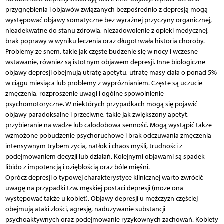
przygnębienia i objawów związanych bezpośrednio z depresją mogą
występować objawy somatyczne bez wyraźnej przyczyny organicznej,
nieadekwatne do stanu zdrowia, niezadowolenie z opieki medycznej,
brak poprawy w wyniku leczenia oraz długotrwała historia choroby.
Problemy ze snem, takie jak częste budzenie się w nocy i wczesne
wstawanie, również są istotnym objawem depresji. Inne biologiczne
objawy depresji obejmują utratę apetytu, utratę masy ciała o ponad 5%
w ciągu miesiąca lub problemy z wypróżnianiem. Częste są uczucie
zmęczenia, rozproszenie uwagi i ogólne spowolnienie
psychomotoryczne. W niektórych przypadkach mogą się pojawić
objawy paradoksalne i przeciwne, takie jak zwiększony apetyt,
przybieranie na wadze lub całodobowa senność. Mogą wystąpić także
wzmożone pobudzenie psychoruchowe i brak odczuwania zmęczenia
intensywnym trybem życia, natłok i chaos myśli, trudności z
podejmowaniem decyzji lub działań. Kolejnymi objawami są spadek
libido z impotencją i oziębłością oraz bóle mięśni.
Oprócz depresji o typowej charakterystyce klinicznej warto zwrócić
uwagę na przypadki tzw. męskiej postaci depresji (może ona
występować także u kobiet). Objawy depresji u mężczyzn częściej
obejmują ataki złości, agresję, nadużywanie substancji
psychoaktywnych oraz podejmowanie ryzykownych zachowań. Kobiety