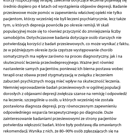
którzy rozpoczynają terapię, zalecenia dotyczące leczenia pojawiają się
średnio dopiero po 4 latach od wystąpienia objawów depresji. Badanie
przesiewowe może pomóc w zapewnieniu właściwej opieki nie tylko
pacjentom, którzy wcześniej nie byli leczeni psychiatrycznie, lecz także
tym, u których depresja powróciła po okresie remisji. W skali
populacyjnej może się to również przyczynić do zmniejszenia liczby
samobójstw. Dotychczasowe badania dotyczące osób starszych nie
potwierdzają korzyści z badań przesiewowych, co może wynikać z faktu,
że w późniejszym okresie życia częstsze występowanie chorób
somatycznych ma wpływ zarówno na proces diagnostyczny, jak i na
skuteczność leczenia przeciwdepresyjnego. Ważne jest również
nastawienie samych pacjentów, ponieważ ich bierna postawa wobec
terapii oraz obawa przed stygmatyzacją w związku z leczeniem
zaburzeń psychicznych mogą mieć wpływ na skuteczność leczenia.
Niemniej wprowadzenie badań przesiewowych w ogólnej populacji
dorosłych z objawami depresji zwiększa szanse na remisję i odpowiedź
na leczenie, szczególnie u osób, u których wcześniej nie została
postawiona diagnoza depresji, przy równoczesnym zapewnieniu
odpowiedniego wsparcia terapeutycznego po diagnozie. Duże
zainteresowanie badaniami przesiewowymi ze strony pacjentów
potwierdza większość badań, które były podstawą dla omawianych
rekomendacji. Wynika z nich, że 80–90% osób zgłaszających się na