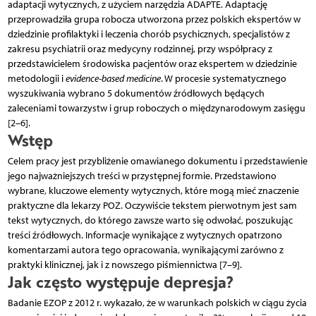
adaptacji wytycznych, z użyciem narzędzia ADAPTE. Adaptację
przeprowadziła grupa robocza utworzona przez polskich ekspertów w
dziedzinie profilaktyki i leczenia chorób psychicznych, specjalistów z
zakresu psychiatrii oraz medycyny rodzinnej, przy współpracy z
przedstawicielem środowiska pacjentów oraz ekspertem w dziedzinie
metodologii i
evidence-based medicine
. W procesie systematycznego
wyszukiwania wybrano 5 dokumentów źródłowych będących
zaleceniami towarzystw i grup roboczych o międzynarodowym zasięgu
[2–6].
Wstęp
Celem pracy jest przybliżenie omawianego dokumentu i przedstawienie
jego najważniejszych treści w przystępnej formie. Przedstawiono
wybrane, kluczowe elementy wytycznych, które mogą mieć znaczenie
praktyczne dla lekarzy POZ. Oczywiście tekstem pierwotnym jest sam
tekst wytycznych, do którego zawsze warto się odwołać, poszukując
treści źródłowych. Informacje wynikające z wytycznych opatrzono
komentarzami autora tego opracowania, wynikającymi zarówno z
praktyki klinicznej, jak i z nowszego piśmiennictwa [7–9].
Jak często występuje depresja?
Badanie EZOP z 2012 r. wykazało, że w warunkach polskich w ciągu życia