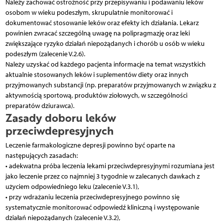
Należy zachować ostrożność przy przepisywaniu i podawaniu leków
osobom w wieku podeszłym, skrupulatnie monitorować i
dokumentować stosowanie leków oraz efekty ich działania. Lekarz
powinien zwracać szczególną uwagę na polipragmazję oraz leki
zwiększające ryzyko działań niepożądanych i chorób u osób w wieku
podeszłym (zalecenie V.2.6).
Należy uzyskać od każdego pacjenta informacje na temat wszystkich
aktualnie stosowanych leków i suplementów diety oraz innych
przyjmowanych substancji (np. preparatów przyjmowanych w związku z
aktywnością sportową, produktów ziołowych, w szczególności
preparatów dziurawca).
Zasady doboru leków
przeciwdepresyjnych
Leczenie farmakologiczne depresji powinno być oparte na
następujących zasadach:
• adekwatna próba leczenia lekami przeciwdepresyjnymi rozumiana jest
jako leczenie przez co najmniej 3 tygodnie w zalecanych dawkach z
użyciem odpowiedniego leku (zalecenie V.3.1),
• przy wdrażaniu leczenia przeciwdepresyjnego powinno się
systematycznie monitorować odpowiedź kliniczną i występowanie
działań niepożądanych (zalecenie V.3.2),