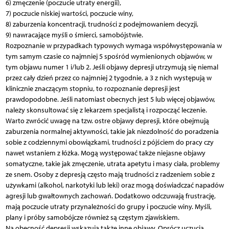
6) zmęczenie (poczucie utraty energii),
7) poczucie niskiej wartości, poczucie winy,
8) zaburzenia koncentracji, trudności z podejmowaniem decyzji,
9) nawracające myśli o śmierci, samobójstwie.
Rozpoznanie w przypadkach typowych wymaga współwystępowania w
tym samym czasie co najmniej 5 spośród wymienionych objawów, w
tym objawu numer 1 i/lub 2. Jeśli objawy depresji utrzymują się niemal
przez cały dzień przez co najmniej 2 tygodnie, a 3 z nich występują w
klinicznie znaczącym stopniu, to rozpoznanie depresji jest
prawdopodobne. Jeśli natomiast obecnych jest 5 lub więcej objawów,
należy skonsultować się z lekarzem specjalistą i rozpocząć leczenie.
Warto zwrócić uwagę na tzw. ostre objawy depresji, które obejmują
zaburzenia normalnej aktywności, takie jak niezdolność do poradzenia
sobie z codziennymi obowiązkami, trudności z pójściem do pracy czy
nawet wstaniem z łóżka. Mogą występować także niejasne objawy
somatyczne, takie jak zmęczenie, utrata apetytu i masy ciała, problemy
ze snem. Osoby z depresją często mają trudności z radzeniem sobie z
używkami (alkohol, narkotyki lub leki) oraz mogą doświadczać napadów
agresji lub gwałtownych zachowań. Dodatkowo odczuwają frustrację,
mają poczucie utraty przynależności do grupy i poczucie winy. Myśli,
plany i próby samobójcze również są częstym zjawiskiem.
Na obecność depresji wskazują także inne objawy. Oprócz uczucia