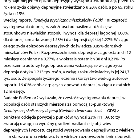
przynajmniej jeden epizod depresyjny wystąpił u 3% populacji, przed 18.
rokiem życia objawy depresyjne stwierdzano u 20% osób, a po 65. roku
życia u 15%.
Według raportu
Kondycja psychiczna mieszkańców Polski
[10] częstość
występowania depresji w zależności od nasilenia różni się w
stosunkowo niewielkim stopniu i wynosi dla depresji łagodnej 1,06%,
dla depresji umiarkowanej 1,53% i dla depresji ciężkiej 1,27%. W ciągu
całego życia epizodów depresyjnych doświadcza 3,85% dorosłych
mieszkańców Polski. Rozpowszechnienie depresji w ciągu ostatnich 12
miesięcy oceniono na 0,77%, a w okresie ostatnich 30 dni 0,21%. Po
przeliczeniu autorzy tego opracowania wskazują, że w ciągu życia
depresja dotyka 1 213 tys. osób, a wciągu roku doświadczyło jej 241,7
tys. osób. Ze specjalistycznego leczenia skorzystało według autorów
raportu 16,41% osób cierpiących z powodu depresji w ciągu ostatnich
12 miesięcy.
Badanie PolSenior2 wykazało, że częstość występowania depresji w
populacji osób starszych mierzona za pomocą 15-punktowej
Geriatrycznej skali oceny depresji
(
Geriatric Depression Scale
– GDS) z
punktem odcięcia powyżej 5 punktów, wynosi 23% [11]. Autorzy
zwracają uwagę na wyraźny gradient nasilania się objawów
depresyjnych i wzrostu częstości występowania depresji wraz z wiekiem
– im starsza grupa wiekowa, tym większe rozpowszechnienie depresji.