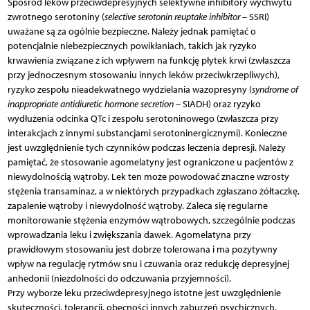
Spośród leków przeciwdepresyjnych selektywne inhibitory wychwytu
zwrotnego serotoniny (
selective serotonin reuptake inhibitor
– SSRI)
uważane są za ogólnie bezpieczne. Należy jednak pamiętać o
potencjalnie niebezpiecznych powikłaniach, takich jak ryzyko
krwawienia związane z ich wpływem na funkcję płytek krwi (zwłaszcza
przy jednoczesnym stosowaniu innych leków przeciwkrzepliwych),
ryzyko zespołu nieadekwatnego wydzielania wazopresyny (
syndrome of
inappropriate antidiuretic hormone secretion
– SIADH) oraz ryzyko
wydłużenia odcinka QTc i zespołu serotoninowego (zwłaszcza przy
interakcjach z innymi substancjami serotoninergicznymi). Konieczne
jest uwzględnienie tych czynników podczas leczenia depresji. Należy
pamiętać, że stosowanie agomelatyny jest ograniczone u pacjentów z
niewydolnością wątroby. Lek ten może powodować znaczne wzrosty
stężenia transaminaz, a w niektórych przypadkach zgłaszano żółtaczkę,
zapalenie wątroby i niewydolność wątroby. Zaleca się regularne
monitorowanie stężenia enzymów wątrobowych, szczególnie podczas
wprowadzania leku i zwiększania dawek. Agomelatyna przy
prawidłowym stosowaniu jest dobrze tolerowana i ma pozytywny
wpływ na regulację rytmów snu i czuwania oraz redukcję depresyjnej
anhedonii (niezdolności do odczuwania przyjemności).
Przy wyborze leku przeciwdepresyjnego istotne jest uwzględnienie
skuteczności, tolerancji, obecności innych zaburzeń psychicznych,