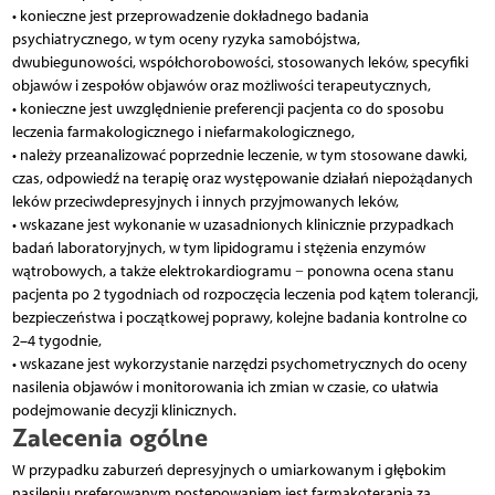
• konieczne jest przeprowadzenie dokładnego badania
psychiatrycznego, w tym oceny ryzyka samobójstwa,
dwubiegunowości, współchorobowości, stosowanych leków, specyfiki
objawów i zespołów objawów oraz możliwości terapeutycznych,
• konieczne jest uwzględnienie preferencji pacjenta co do sposobu
leczenia farmakologicznego i niefarmakologicznego,
• należy przeanalizować poprzednie leczenie, w tym stosowane dawki,
czas, odpowiedź na terapię oraz występowanie działań niepożądanych
leków przeciwdepresyjnych i innych przyjmowanych leków,
• wskazane jest wykonanie w uzasadnionych klinicznie przypadkach
badań laboratoryjnych, w tym lipidogramu i stężenia enzymów
wątrobowych, a także elektrokardiogramu − ponowna ocena stanu
pacjenta po 2 tygodniach od rozpoczęcia leczenia pod kątem tolerancji,
bezpieczeństwa i początkowej poprawy, kolejne badania kontrolne co
2–4 tygodnie,
• wskazane jest wykorzystanie narzędzi psychometrycznych do oceny
nasilenia objawów i monitorowania ich zmian w czasie, co ułatwia
podejmowanie decyzji klinicznych.
Zalecenia ogólne
W przypadku zaburzeń depresyjnych o umiarkowanym i głębokim
nasileniu preferowanym postępowaniem jest farmakoterapia za