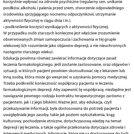
korzystnie wpływać na zdrowie psychiczne (regularny sen, unikanie
posiłków, alkoholu i palenia przed snem, stworzenie odpowiedniego
środowiska sprzyjającego nocnemu odpoczynkowi, utrzymanie
aktywności fizycznej w ciągu dnia i in.),
• podkreślenie korzyści wynikających z aktywności fizycznej.
W przypadku osób starszych konieczne jest właściwe zrozumienie
obserwowanych zmian samopoczucia i zachowania w tej grupie
wiekowej (ich rozumienie jako objawów depresji, a nie nieuchronnych
następstw starszego wieku).
Edukacja powinna również zawierać informacje dotyczące zasad
leczenia farmakologicznego, jeśli zostanie zastosowane, oraz objawów i
sytuacji, w których pacjent powinien skonsultować się z lekarzem lub
inną osobą, która może go wesprzeć w uzyskaniu pomocy medycznej.
Trzeba podkreślić konieczność współpracy pacjenta w leczeniu
farmakologicznym depresji. Aby zapewnić tę współpracę, niezbędne jest
nawiązanie pewnego rodzaju kontraktu terapeutycznego zarówno z
pacjentem, jak i z jego bliskimi. Ważne jest, aby edukacja, czyli
przekazywanie informacji, była dostosowana do potrzeb pacjenta i
uwzględniała jego zasoby, takie jak poziom wykształcenia, krąg
kulturowy, pochodzenie etniczne, dotychczasową wiedzę na temat
depresji i jej leczenia, a także ogólne przekonania dotyczące zdrowia i
interwencji medycznych. Informacje, które nie są dostosowane do tych