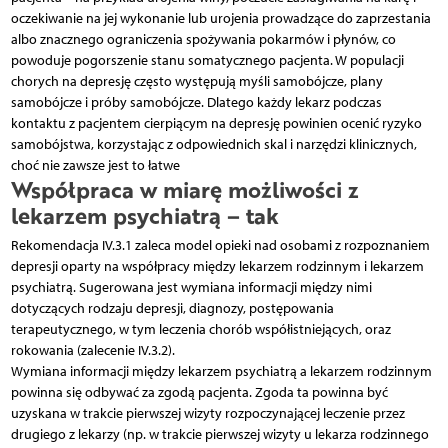
oczekiwanie na jej wykonanie lub urojenia prowadzące do zaprzestania
albo znacznego ograniczenia spożywania pokarmów i płynów, co
powoduje pogorszenie stanu somatycznego pacjenta. W populacji
chorych na depresję często występują myśli samobójcze, plany
samobójcze i próby samobójcze. Dlatego każdy lekarz podczas
kontaktu z pacjentem cierpiącym na depresję powinien ocenić ryzyko
samobójstwa, korzystając z odpowiednich skal i narzędzi klinicznych,
choć nie zawsze jest to łatwe
Współpraca w miarę możliwości z
lekarzem psychiatrą – tak
Rekomendacja IV.3.1 zaleca model opieki nad osobami z rozpoznaniem
depresji oparty na współpracy między lekarzem rodzinnym i lekarzem
psychiatrą. Sugerowana jest wymiana informacji między nimi
dotyczących rodzaju depresji, diagnozy, postępowania
terapeutycznego, w tym leczenia chorób współistniejących, oraz
rokowania (zalecenie IV.3.2).
Wymiana informacji między lekarzem psychiatrą a lekarzem rodzinnym
powinna się odbywać za zgodą pacjenta. Zgoda ta powinna być
uzyskana w trakcie pierwszej wizyty rozpoczynającej leczenie przez
drugiego z lekarzy (np. w trakcie pierwszej wizyty u lekarza rodzinnego