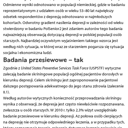
Odmienne wyniki odnotowano w populacji niemieckiej, gdzie w badaniu
reprezentatywnym z udziałem osób w wieku 53–80 lat największy
odsetek respondentów z depresją odnotowano w najmłodszych
kohortach. Odwrotny gradient nasilenia depresji w zależności od wieku
stwierdzony w badaniu PolSenior2 jest zdaniem autorów tego badania
najważniejszą obserwacją dotyczącą depresji w polskiej populacji osób
starszych. Najbardziej oczywistym wyjaśnieniem takiego wzorca jest
według nich sytuacja, w której wraz ze starzeniem pogarsza się sytuacja
socjalna i ekonomiczna ludzi.
Badania przesiewowe – tak
Zgodnie z
United States Preventive Services Task Force
(USPSTF) wytyczne
zalecają badanie skriningowe populacji ogólnej pacjentów dorosłych w
kierunku depresji. Celem skriningu jest zaproponowanie pacjentowi
dalszego postępowania adekwatnego do jego stanu zdrowia (zalecenie
II.1).
Według autorów wytycznych konieczność przeprowadzania skriningu
wynika z obserwacji, że depresja jest często niewłaściwie rozpoznawana,
zwłaszcza u osób starszych. W 2010 r. tylko 2,3% wizyt uwzględniało
badanie przesiewowe w kierunku depresji. Aż połowa osób cierpiących
na depresję nie otrzymuje odpowiedniego leczenia, a w przypadku tych,