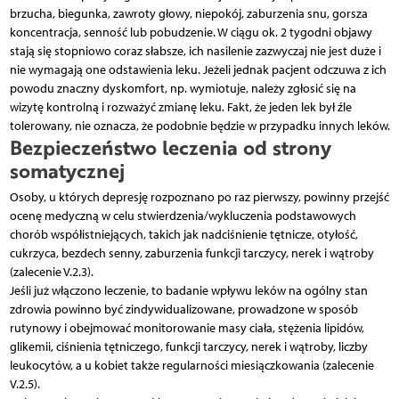
brzucha, biegunka, zawroty głowy, niepokój, zaburzenia snu, gorsza
koncentracja, senność lub pobudzenie. W ciągu ok. 2 tygodni objawy
stają się stopniowo coraz słabsze, ich nasilenie zazwyczaj nie jest duże i
nie wymagają one odstawienia leku. Jeżeli jednak pacjent odczuwa z ich
powodu znaczny dyskomfort, np. wymiotuje, należy zgłosić się na
wizytę kontrolną i rozważyć zmianę leku. Fakt, że jeden lek był źle
tolerowany, nie oznacza, że podobnie będzie w przypadku innych leków.
Bezpieczeństwo leczenia od strony
somatycznej
Osoby, u których depresję rozpoznano po raz pierwszy, powinny przejść
ocenę medyczną w celu stwierdzenia/wykluczenia podstawowych
chorób współistniejących, takich jak nadciśnienie tętnicze, otyłość,
cukrzyca, bezdech senny, zaburzenia funkcji tarczycy, nerek i wątroby
(zalecenie V.2.3).
Jeśli już włączono leczenie, to badanie wpływu leków na ogólny stan
zdrowia powinno być zindywidualizowane, prowadzone w sposób
rutynowy i obejmować monitorowanie masy ciała, stężenia lipidów,
glikemii, ciśnienia tętniczego, funkcji tarczycy, nerek i wątroby, liczby
leukocytów, a u kobiet także regularności miesiączkowania (zalecenie
V.2.5).