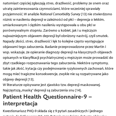
natomiast częściej zgłaszają stres, drażliwość, problemy ze snem oraz
utratę zainteresowania czynnościami, które wcześniej sprawiały
przyjemność. W analizie
National Comorbidity Survey
[13] nie stwierdzono
różnic w nasileniu depresji w zależności od płci – depresja o lekkim,
umiarkowanym i ciężkim nasileniu występowała u obu płci w
porównywalnym stopniu. Zarówno u kobiet, jak i u mężczyzn
najważniejszym objawem depresji był obniżony nastrój, czyli smutek.
Napady złości, stres, drażliwość i lęk to kolejne często występujące
objawami tego zaburzenia. Badanie przeprowadzone przez Martin i
wsp. wskazuje, że opieranie diagnozy depresji na klasycznych objawach
opisanych w klasyfikacji psychiatrycznej u mężczyzn może prowadzić do
zbyt rzadkiego rozpoznawania tego zaburzenia. Niektóre symptomy,
takie jak złość, irytacja czy podejmowanie ryzykownych zachowań, które
mogą mieć tragiczne konsekwencje, zwykle nie są rozpatrywane jako
objawy depresji [13].
W literaturze opisywane jest zjawisko tzw. depresji maskowanej.
Najczęstszą „maską” depresji są zaburzenia snu [14].
Patient Health Questionnaire-9 –
interpretacja
Kwestionariusz PHQ-9 składa się z 9 pytań zasadniczych i jednego