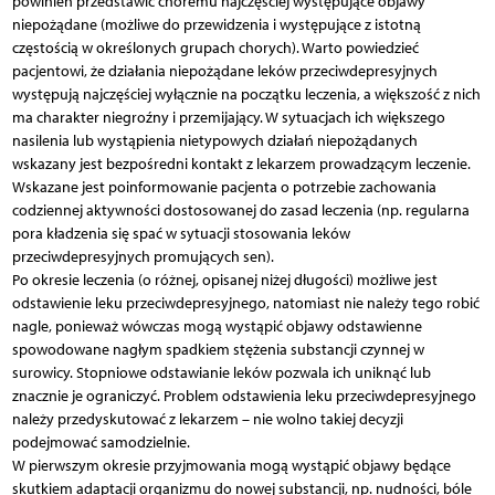
powinien przedstawić choremu najczęściej występujące objawy
niepożądane (możliwe do przewidzenia i występujące z istotną
częstością w określonych grupach chorych). Warto powiedzieć
pacjentowi, że działania niepożądane leków przeciwdepresyjnych
występują najczęściej wyłącznie na początku leczenia, a większość z nich
ma charakter niegroźny i przemijający. W sytuacjach ich większego
nasilenia lub wystąpienia nietypowych działań niepożądanych
wskazany jest bezpośredni kontakt z lekarzem prowadzącym leczenie.
Wskazane jest poinformowanie pacjenta o potrzebie zachowania
codziennej aktywności dostosowanej do zasad leczenia (np. regularna
pora kładzenia się spać w sytuacji stosowania leków
przeciwdepresyjnych promujących sen).
Po okresie leczenia (o różnej, opisanej niżej długości) możliwe jest
odstawienie leku przeciwdepresyjnego, natomiast nie należy tego robić
nagle, ponieważ wówczas mogą wystąpić objawy odstawienne
spowodowane nagłym spadkiem stężenia substancji czynnej w
surowicy. Stopniowe odstawianie leków pozwala ich uniknąć lub
znacznie je ograniczyć. Problem odstawienia leku przeciwdepresyjnego
należy przedyskutować z lekarzem – nie wolno takiej decyzji
podejmować samodzielnie.
W pierwszym okresie przyjmowania mogą wystąpić objawy będące
skutkiem adaptacji organizmu do nowej substancji, np. nudności, bóle