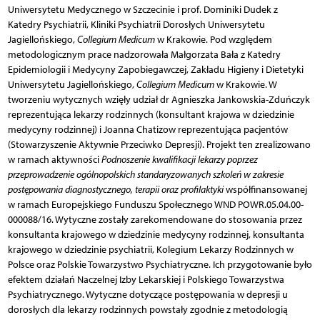
Uniwersytetu Medycznego w Szczecinie i prof. Dominiki Dudek z
Katedry Psychiatrii, Kliniki Psychiatrii Dorosłych Uniwersytetu
Jagiellońskiego,
Collegium Medicum
w Krakowie. Pod względem
metodologicznym prace nadzorowała Małgorzata Bała z Katedry
Epidemiologii i Medycyny Zapobiegawczej, Zakładu Higieny i Dietetyki
Uniwersytetu Jagiellońskiego,
Collegium Medicum
w Krakowie. W
tworzeniu wytycznych wzięły udział dr Agnieszka Jankowskia-Zduńczyk
reprezentująca lekarzy rodzinnych (konsultant krajowa w dziedzinie
medycyny rodzinnej) i Joanna Chatizow reprezentująca pacjentów
(Stowarzyszenie Aktywnie Przeciwko Depresji). Projekt ten zrealizowano
w ramach aktywności
Podnoszenie kwalifikacji lekarzy poprzez
przeprowadzenie ogólnopolskich standaryzowanych szkoleń w zakresie
postępowania diagnostycznego, terapii oraz profilaktyki
współfinansowanej
w ramach Europejskiego Funduszu Społecznego WND POWR.05.04.00-
000088/16. Wytyczne zostały zarekomendowane do stosowania przez
konsultanta krajowego w dziedzinie medycyny rodzinnej, konsultanta
krajowego w dziedzinie psychiatrii, Kolegium Lekarzy Rodzinnych w
Polsce oraz Polskie Towarzystwo Psychiatryczne. Ich przygotowanie było
efektem działań Naczelnej Izby Lekarskiej i Polskiego Towarzystwa
Psychiatrycznego. Wytyczne dotyczące postępowania w depresji u
dorosłych dla lekarzy rodzinnych powstały zgodnie z metodologią