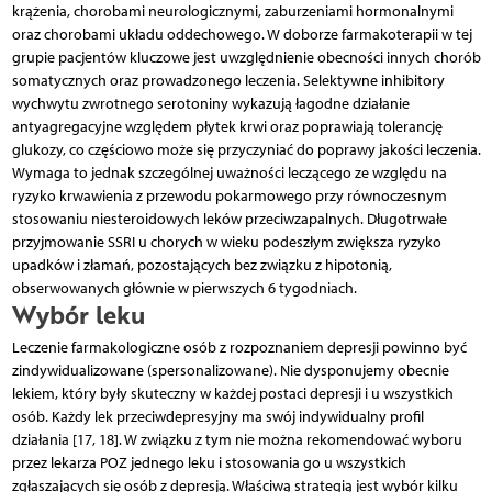
krążenia, chorobami neurologicznymi, zaburzeniami hormonalnymi
oraz chorobami układu oddechowego. W doborze farmakoterapii w tej
grupie pacjentów kluczowe jest uwzględnienie obecności innych chorób
somatycznych oraz prowadzonego leczenia. Selektywne inhibitory
wychwytu zwrotnego serotoniny wykazują łagodne działanie
antyagregacyjne względem płytek krwi oraz poprawiają tolerancję
glukozy, co częściowo może się przyczyniać do poprawy jakości leczenia.
Wymaga to jednak szczególnej uważności leczącego ze względu na
ryzyko krwawienia z przewodu pokarmowego przy równoczesnym
stosowaniu niesteroidowych leków przeciwzapalnych. Długotrwałe
przyjmowanie SSRI u chorych w wieku podeszłym zwiększa ryzyko
upadków i złamań, pozostających bez związku z hipotonią,
obserwowanych głównie w pierwszych 6 tygodniach.
Wybór leku
Leczenie farmakologiczne osób z rozpoznaniem depresji powinno być
zindywidualizowane (spersonalizowane). Nie dysponujemy obecnie
lekiem, który były skuteczny w każdej postaci depresji i u wszystkich
osób. Każdy lek przeciwdepresyjny ma swój indywidualny profil
działania [17, 18]. W związku z tym nie można rekomendować wyboru
przez lekarza POZ jednego leku i stosowania go u wszystkich
zgłaszających się osób z depresją. Właściwą strategią jest wybór kilku