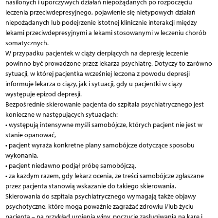
nasilonych i uporczywych działań niepożądanych po rozpoczęciu
leczenia przeciwdepresyjnego, pojawienie się nietypowych działań
niepożądanych lub podejrzenie istotnej klinicznie interakcji między
lekami przeciwdepresyjnymi a lekami stosowanymi w leczeniu chorób
somatycznych.
W przypadku pacjentek w ciąży cierpiących na depresję leczenie
powinno być prowadzone przez lekarza psychiatrę. Dotyczy to zarówno
sytuacji, w której pacjentka wcześniej leczona z powodu depresji
informuje lekarza o ciąży, jak i sytuacji, gdy u pacjentki w ciąży
występuje epizod depresji.
Bezpośrednie skierowanie pacjenta do szpitala psychiatrycznego jest
konieczne w następujących sytuacjach:
• występują intensywne myśli samobójcze, których pacjent nie jest w
stanie opanować,
• pacjent wyraża konkretne plany samobójcze dotyczące sposobu
wykonania,
• pacjent niedawno podjął próbę samobójczą,
• za każdym razem, gdy lekarz ocenia, że treści samobójcze zgłaszane
przez pacjenta stanowią wskazanie do takiego skierowania.
Skierowania do szpitala psychiatrycznego wymagają także objawy
psychotyczne, które mogą poważnie zagrażać zdrowiu i/lub życiu
pacjenta – na przykład urojenia winy, poczucie zasługiwania na karę i