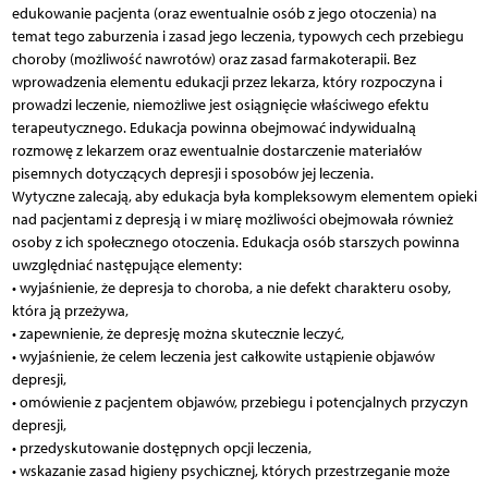
edukowanie pacjenta (oraz ewentualnie osób z jego otoczenia) na
temat tego zaburzenia i zasad jego leczenia, typowych cech przebiegu
choroby (możliwość nawrotów) oraz zasad farmakoterapii. Bez
wprowadzenia elementu edukacji przez lekarza, który rozpoczyna i
prowadzi leczenie, niemożliwe jest osiągnięcie właściwego efektu
terapeutycznego. Edukacja powinna obejmować indywidualną
rozmowę z lekarzem oraz ewentualnie dostarczenie materiałów
pisemnych dotyczących depresji i sposobów jej leczenia.
Wytyczne zalecają, aby edukacja była kompleksowym elementem opieki
nad pacjentami z depresją i w miarę możliwości obejmowała również
osoby z ich społecznego otoczenia. Edukacja osób starszych powinna
uwzględniać następujące elementy:
• wyjaśnienie, że depresja to choroba, a nie defekt charakteru osoby,
która ją przeżywa,
• zapewnienie, że depresję można skutecznie leczyć,
• wyjaśnienie, że celem leczenia jest całkowite ustąpienie objawów
depresji,
• omówienie z pacjentem objawów, przebiegu i potencjalnych przyczyn
depresji,
• przedyskutowanie dostępnych opcji leczenia,
• wskazanie zasad higieny psychicznej, których przestrzeganie może