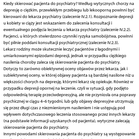
Kiedy skierować pacjenta do psychiatry? Według wytycznych chorzy na
depresję o ciężkim, przewlekłym przebiegu lub lekooporną powinni być
kierowani do lekarza psychiatry (zalecenie IV.2.1). Rozpoznanie depresji
u kobiety w ciąży jest wskazaniem do zalecenia konsultacji i
ewentualnego podjęcia leczenia u lekarza psychiatry (zalecenie IV.2.2).
Pacjenci, u których stwierdzono czynniki ryzyka samobójstwa, powinni
być pilnie poddani konsultacji psychiatrycznej (zalecenie IV.2.3).
Lekarz rodziny może skutecznie leczyć pacjentów z łagodnymi i
umiarkowanymi epizodami depresji, jednak w przypadku ciężkiego
nasilenia choroby zaleca się skierowanie pacjenta do psychiatry.
Dotyczy to zarówno obiektywnej oceny objawów przez lekarza, jak i
subiektywnej oceny, w której objawy pacjenta są bardziej nasilone niż u
większości chorych na depresję, którymi lekarz się opiekuje. Również w
przypadku depresji opornej na leczenie, czyli w sytuacji, gdy podjęto
odpowiednią terapię przeciwdepresyjną, ale nie przyniosła ona poprawy
psychicznej w ciągu 4–6 tygodni, lub gdy objawy depresyjne utrzymują
się przez długi czas z niezmienionym nasileniem i nie ustępują pod
wpływem dotychczasowego leczenia stosowanego przez innych lekarzy
(na podstawie informacji uzyskanych od pacjenta), wytyczne zalecają
skierowanie pacjenta do psychiatry.
Innymi powodami skierowania pacjenta do psychiatry są występowanie