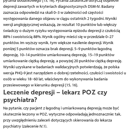
pytania dodatkowego [15, 16]. Pytania zasadnicze dotyczą objawów
depresji zawartych w kryteriach diagnostycznych DSM-IV. Badany
zaznacza odpowiedzi na skali 0–3 w zależności od częstości
występowania danego objawu w ciągu ostatnich 2 tygodni. Wyniki
wersji anglojęzycznej wskazują, że rezultat 10 punktów lub większy
świadczy o dużym ryzyku występowania epizodu depresji z czułością
88% i swoistością 88%. Wynik ogólny mieści się w przedziale 0–27
punktów. Im wyższy wynik, tym większe nasilenie depresji. Wynik
poniżej 5 punktów oznacza brak depresji, 5–9 punktów łagodną
depresję, 10–14 punktów umiarkowaną depresję, 15–19 punktów
umiarkowanie ciężką depresję, a powyżej 20 punktów ciężką depresję.
Wyniki uzyskane w badaniach walidacyjnych potwierdzają, że polska
wersja PHQ-9 jest narzędziem o dobrej rzetelności, czułości i swoistości u
osób w wieku 18−60 lat, właściwym do wykonywania badania
przesiewowego w kierunku depresji [15, 16].
Leczenie depresji – lekarz POZ czy
psychiatra?
Na pytanie, czy pacjent z łagodną i umiarkowaną depresją może być
skutecznie leczony w POZ, wytyczne odpowiadają jednoznacznie: tak,
przy uwzględnieniu zaleceń dotyczących skierowania do lekarza
psychiatry (zalecenie IV.1).