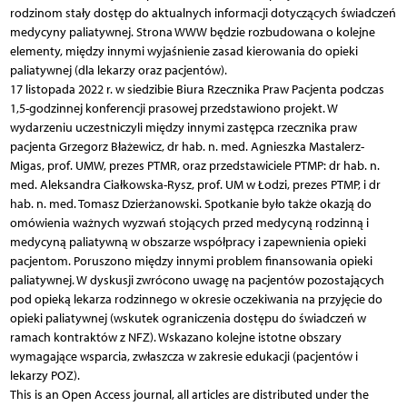
rodzinom stały dostęp do aktualnych informacji dotyczących świadczeń
medycyny paliatywnej. Strona WWW będzie rozbudowana o kolejne
elementy, między innymi wyjaśnienie zasad kierowania do opieki
paliatywnej (dla lekarzy oraz pacjentów).
17 listopada 2022 r. w siedzibie Biura Rzecznika Praw Pacjenta podczas
1,5-godzinnej konferencji prasowej przedstawiono projekt. W
wydarzeniu uczestniczyli między innymi zastępca rzecznika praw
pacjenta Grzegorz Błażewicz, dr hab. n. med. Agnieszka Mastalerz-
Migas, prof. UMW, prezes PTMR, oraz przedstawiciele PTMP: dr hab. n.
med. Aleksandra Ciałkowska-Rysz, prof. UM w Łodzi, prezes PTMP, i dr
hab. n. med. Tomasz Dzierżanowski. Spotkanie było także okazją do
omówienia ważnych wyzwań stojących przed medycyną rodzinną i
medycyną paliatywną w obszarze współpracy i zapewnienia opieki
pacjentom. Poruszono między innymi problem finansowania opieki
paliatywnej. W dyskusji zwrócono uwagę na pacjentów pozostających
pod opieką lekarza rodzinnego w okresie oczekiwania na przyjęcie do
opieki paliatywnej (wskutek ograniczenia dostępu do świadczeń w
ramach kontraktów z NFZ). Wskazano kolejne istotne obszary
wymagające wsparcia, zwłaszcza w zakresie edukacji (pacjentów i
lekarzy POZ).
This is an Open Access journal, all articles are distributed under the