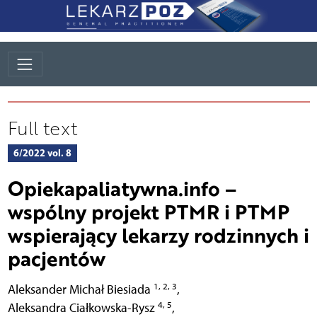
Full text
6/2022 vol. 8
Opiekapaliatywna.info –
wspólny projekt PTMR i PTMP
wspierający lekarzy rodzinnych i
pacjentów
1, 2, 3
Aleksander Michał Biesiada
,
4, 5
Aleksandra Ciałkowska-Rysz
,