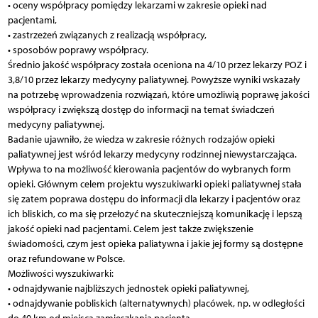
• oceny współpracy pomiędzy lekarzami w zakresie opieki nad
pacjentami,
• zastrzeżeń związanych z realizacją współpracy,
• sposobów poprawy współpracy.
Średnio jakość współpracy została oceniona na 4/10 przez lekarzy POZ i
3,8/10 przez lekarzy medycyny paliatywnej. Powyższe wyniki wskazały
na potrzebę wprowadzenia rozwiązań, które umożliwią poprawę jakości
współpracy i zwiększą dostęp do informacji na temat świadczeń
medycyny paliatywnej.
Badanie ujawniło, że wiedza w zakresie różnych rodzajów opieki
paliatywnej jest wśród lekarzy medycyny rodzinnej niewystarczająca.
Wpływa to na możliwość kierowania pacjentów do wybranych form
opieki. Głównym celem projektu wyszukiwarki opieki paliatywnej stała
się zatem poprawa dostępu do informacji dla lekarzy i pacjentów oraz
ich bliskich, co ma się przełożyć na skuteczniejszą komunikację i lepszą
jakość opieki nad pacjentami. Celem jest także zwiększenie
świadomości, czym jest opieka paliatywna i jakie jej formy są dostępne
oraz refundowane w Polsce.
Możliwości wyszukiwarki:
• odnajdywanie najbliższych jednostek opieki paliatywnej,
• odnajdywanie pobliskich (alternatywnych) placówek, np. w odległości