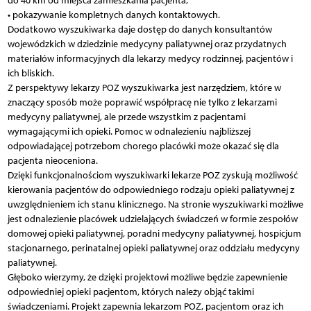
do 40 km od miejsca zamieszkania pacjenta,
• pokazywanie kompletnych danych kontaktowych.
Dodatkowo wyszukiwarka daje dostęp do danych konsultantów
wojewódzkich w dziedzinie medycyny paliatywnej oraz przydatnych
materiałów informacyjnych dla lekarzy medycy rodzinnej, pacjentów i
ich bliskich.
Z perspektywy lekarzy POZ wyszukiwarka jest narzędziem, które w
znaczący sposób może poprawić współpracę nie tylko z lekarzami
medycyny paliatywnej, ale przede wszystkim z pacjentami
wymagającymi ich opieki. Pomoc w odnalezieniu najbliższej
odpowiadającej potrzebom chorego placówki może okazać się dla
pacjenta nieoceniona.
Dzięki funkcjonalnościom wyszukiwarki lekarze POZ zyskują możliwość
kierowania pacjentów do odpowiedniego rodzaju opieki paliatywnej z
uwzględnieniem ich stanu klinicznego. Na stronie wyszukiwarki możliwe
jest odnalezienie placówek udzielających świadczeń w formie zespołów
domowej opieki paliatywnej, poradni medycyny paliatywnej, hospicjum
stacjonarnego, perinatalnej opieki paliatywnej oraz oddziału medycyny
paliatywnej.
Głęboko wierzymy, że dzięki projektowi możliwe będzie zapewnienie
odpowiedniej opieki pacjentom, których należy objąć takimi
świadczeniami. Projekt zapewnia lekarzom POZ, pacjentom oraz ich