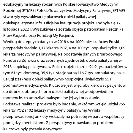
edukacyjnymi lekarzy rodzinnych Polskie Towarzystwo Medycyny
Rodzinnej (PTMR) i Polskie Towarzystwo Medycyny Paliatywnej (PTMP)
stworzyły wyszukiwarkę placówek opieki paliatywnej –
opiekapaliatywna.info. Oficjalna inauguracja projektu odbyła się 17
listopada 2022 r. Wyszukiwarka została objęta patronatem Rzecznika
Praw Pacjenta oraz Fundacji My Pacjenci.
Według dostępnych danych w 2018 r. na 1000 mieszkańców Polski
przypadało średnio 1,17 lekarza POZ, a na 100 tys. populacji tylko 1,09
lekarza medycyny paliatywnej. Na podstawie danych z Narodowego
Funduszu Zdrowia oraz zebranych z jednostek opieki paliatywnej w
2018 r. opieką paliatywną w Polsce objęto łącznie 94,9 tys. pacjentów, w
tym 61 tys. domową, 35,9 tys. stacjonarną i 16,7 tys. ambulatoryjną, a
usługi z zakresu opieki paliatywno-hospicyjnej świadczyło 551
podmiotów medycznych. Kluczowe jest więc, aby kierować pacjentów
do dobrze dobranych form opieki paliatywnej w odpowiednim
momencie, co umożliwi maksymalne jej wykorzystanie.
Podstawą realizacji projektu było badanie, w którym wzięło udział 755
lekarzy POZ i 102 lekarzy medycyny paliatywnej. Wyniki
przeprowadzonej ankiety wskazały na potrzebę wsparcia współpracy
pomiędzy specjalistami. Z perspektywy omawianego problemu
kluczowe były pytania dotyczące: