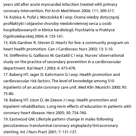
years old after acute myocardial infarction treated with primary
coronary intervention. Pol Arch Med Wewn 2004; 111: 309-317.
14. Kubica A, Pufal J, Moczulska B i wsp. Ocena wiedzy dotyczącej
profilaktyki i objawów choroby niedokrwiennej serca u osób
hospitalizowanych w klinice kardiologii. Psychiatria w Praktyce
Ogólnolekarskiej 2004; 4: 135-141.
15. Kirk-Gardner R, Steven D. Hearts for live: a community program on
heart health promotion. Can J Cardiovasc Nurs 2003; 13: 5-10.
16. Steffenino G, Galliasso M, Gastaldi C i wsp. Nurses’ observational
study on the practice of secondary prevention in a cardiovascular
department. Ital Heart J 2003; 4: 473-478.
17. Baberg HT, Jager D, Kahrmann G i wsp. Health promotion and
cardiovascular risk factors. The level of knowledge among 510
inpatients of an acute coronary care unit. Med Klin (Munich) 2000; 95:
75-80.
18. Baberg HT, Uzun D, de Zeeuw J i wsp. Health promotion and
inpatient rehabilitation. Long-term effects of education in patients with
coronary heart disease. Herz 2005; 30: 754-760.
19. Eastwood GM. Lifestyle pattern change in males following
percutaneous transluminal coronary angioplasty/intracoronary
stenting. Int J Nurs Pract 2001; 7: 131-137.