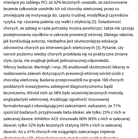
miesiące po zabiegu PCI, aż 42% leczonych uważało, że zastosowane
leczenie całkowicie uwolniło ich od choroby wieńcowej, przez co
zmniejszyła się motywacja do, często trudnej, modyfikacji czynników
ryzyka, np. rzucenia palenia czy walki z otyłością [5]. Świadomość
chorych, że zabieg w razie potrzeby można powtórzyć, także nie sprzyja
podejmowaniu wysiłków w zakresie prewencji wtórnej. Dlatego właśnie,
jak konkludują autorzy, niezbędna jest skuteczniejsza edukacja
zdrowotna chorych po interwencjach wieńcowych [5]. Pytanie, czy
wzrost poziomu wiedzy chorych przekłada się na praktyczne zmiany
stylu życia, nie znajduje jednak jednoznacznej odpowiedzi.
Włoscy badacze, Marinigh i wsp. [9] analizowali skuteczność lekarzy w
realizowaniu zaleceń dotyczących prewencji wtórnej wśród osób z
chorobą wieńcową. Badania przeprowadzili na grupie 100 chorych
poddanych inwazyjnemu zabiegowi diagnostycznemu bądź
leczniczemu. Wśród nich aż 58% było wcześniej leczonych metodą
angioplastyki wieńcowej. Analizując zgodność stosowanej
farmakoterapii z obowiązującymi zaleceniami, wykazano, że 71%
spośród badanych przyjmowało beta-bloker, ale tylko 25% z nich w
zalecanej dawce. Inhibitor ACE stosowało 60% (83% z nich w zalecanej
dawce), tylko 52% było leczonych statyną (95% z nich w zalecanej
dawce). Aż u 41% chorych nie osiągnięto zalecanego stężenia