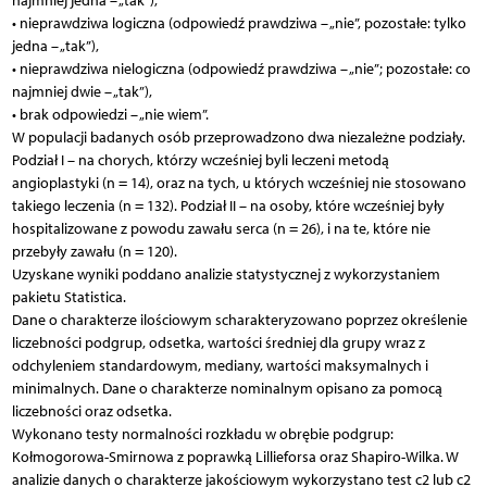
najmniej jedna – „tak”),
• nieprawdziwa logiczna (odpowiedź prawdziwa – „nie”, pozostałe: tylko
jedna – „tak”),
• nieprawdziwa nielogiczna (odpowiedź prawdziwa – „nie”; pozostałe: co
najmniej dwie – „tak”),
• brak odpowiedzi – „nie wiem”.
W populacji badanych osób przeprowadzono dwa niezależne podziały.
Podział I – na chorych, którzy wcześniej byli leczeni metodą
angioplastyki (n = 14), oraz na tych, u których wcześniej nie stosowano
takiego leczenia (n = 132). Podział II – na osoby, które wcześniej były
hospitalizowane z powodu zawału serca (n = 26), i na te, które nie
przebyły zawału (n = 120).
Uzyskane wyniki poddano analizie statystycznej z wykorzystaniem
pakietu Statistica.
Dane o charakterze ilościowym scharakteryzowano poprzez określenie
liczebności podgrup, odsetka, wartości średniej dla grupy wraz z
odchyleniem standardowym, mediany, wartości maksymalnych i
minimalnych. Dane o charakterze nominalnym opisano za pomocą
liczebności oraz odsetka.
Wykonano testy normalności rozkładu w obrębie podgrup:
Kołmogorowa-Smirnowa z poprawką Lillieforsa oraz Shapiro-Wilka. W
analizie danych o charakterze jakościowym wykorzystano test c2 lub c2