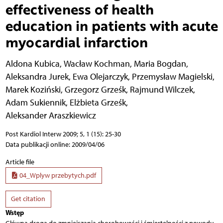
effectiveness of health
education in patients with acute
myocardial infarction
Aldona Kubica
,
Wacław Kochman
,
Maria Bogdan
,
Aleksandra Jurek
,
Ewa Olejarczyk
,
Przemysław Magielski
,
Marek Koziński
,
Grzegorz Grześk
,
Rajmund Wilczek
,
Adam Sukiennik
,
Elżbieta Grześk
,
Aleksander Araszkiewicz
Post Kardiol Interw 2009; 5, 1 (15): 25-30
Data publikacji online: 2009/04/06
Article file
04_Wplyw przebytych.pdf
Get citation
Wstęp