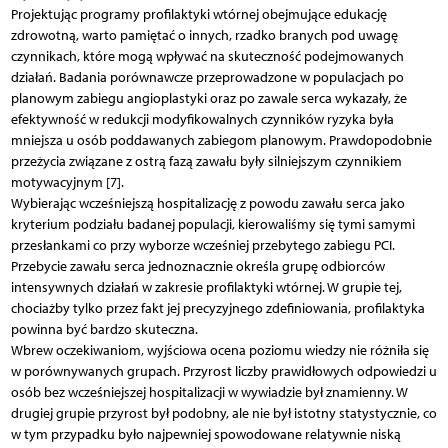
Projektując programy profilaktyki wtórnej obejmujące edukację
zdrowotną, warto pamiętać o innych, rzadko branych pod uwagę
czynnikach, które mogą wpływać na skuteczność podejmowanych
działań. Badania porównawcze przeprowadzone w populacjach po
planowym zabiegu angioplastyki oraz po zawale serca wykazały, że
efektywność w redukcji modyfikowalnych czynników ryzyka była
mniejsza u osób poddawanych zabiegom planowym. Prawdopodobnie
przeżycia związane z ostrą fazą zawału były silniejszym czynnikiem
motywacyjnym [7].
Wybierając wcześniejszą hospitalizację z powodu zawału serca jako
kryterium podziału badanej populacji, kierowaliśmy się tymi samymi
przesłankami co przy wyborze wcześniej przebytego zabiegu PCI.
Przebycie zawału serca jednoznacznie określa grupę odbiorców
intensywnych działań w zakresie profilaktyki wtórnej. W grupie tej,
chociażby tylko przez fakt jej precyzyjnego zdefiniowania, profilaktyka
powinna być bardzo skuteczna.
Wbrew oczekiwaniom, wyjściowa ocena poziomu wiedzy nie różniła się
w porównywanych grupach. Przyrost liczby prawidłowych odpowiedzi u
osób bez wcześniejszej hospitalizacji w wywiadzie był znamienny. W
drugiej grupie przyrost był podobny, ale nie był istotny statystycznie, co
w tym przypadku było najpewniej spowodowane relatywnie niską