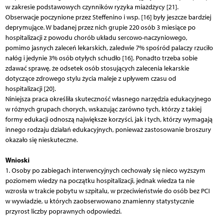
w zakresie podstawowych czynników ryzyka miażdżycy [21].
Obserwacje poczynione przez Steffenino i wsp. [16] były jeszcze bardziej
deprymujące. W badanej przez nich grupie 220 osób 3 miesiące po
hospitalizacji z powodu chorób układu sercowo-naczyniowego,
pomimo jasnych zaleceń lekarskich, zaledwie 7% spośród palaczy rzuciło
nałóg i jedynie 3% osób otyłych schudło [16]. Ponadto trzeba sobie
zdawać sprawę, że odsetek osób stosujących zalecenia lekarskie
dotyczące zdrowego stylu życia maleje z upływem czasu od
hospitalizacji [20].
Niniejsza praca określiła skuteczność własnego narzędzia edukacyjnego
w różnych grupach chorych, wskazując zarówno tych, którzy z takiej
formy edukacji odnoszą największe korzyści, jak i tych, którzy wymagają
innego rodzaju działań edukacyjnych, ponieważ zastosowanie broszury
okazało się nieskuteczne.
Wnioski
1. Osoby po zabiegach interwencyjnych cechowały się nieco wyższym
poziomem wiedzy na początku hospitalizacji, jednak wiedza ta nie
wzrosła w trakcie pobytu w szpitalu, w przeciwieństwie do osób bez PCI
w wywiadzie, u których zaobserwowano znamienny statystycznie
przyrost liczby poprawnych odpowiedzi.