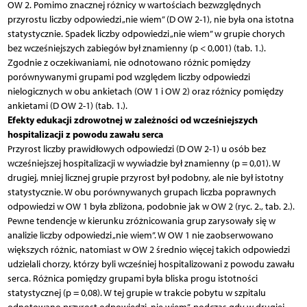
OW 2. Pomimo znacznej różnicy w wartościach bezwzględnych
przyrostu liczby odpowiedzi „nie wiem” (D OW 2-1), nie była ona istotna
statystycznie. Spadek liczby odpowiedzi „nie wiem” w grupie chorych
bez wcześniejszych zabiegów był znamienny (p < 0,001) (tab. 1.).
Zgodnie z oczekiwaniami, nie odnotowano różnic pomiędzy
porównywanymi grupami pod względem liczby odpowiedzi
nielogicznych w obu ankietach (OW 1 i OW 2) oraz różnicy pomiędzy
ankietami (D OW 2-1) (tab. 1.).
Efekty edukacji zdrowotnej w zależności od wcześniejszych
hospitalizacji z powodu zawału serca
Przyrost liczby prawidłowych odpowiedzi (D OW 2-1) u osób bez
wcześniejszej hospitalizacji w wywiadzie był znamienny (p = 0,01). W
drugiej, mniej licznej grupie przyrost był podobny, ale nie był istotny
statystycznie. W obu porównywanych grupach liczba poprawnych
odpowiedzi w OW 1 była zbliżona, podobnie jak w OW 2 (ryc. 2., tab. 2.).
Pewne tendencje w kierunku zróżnicowania grup zarysowały się w
analizie liczby odpowiedzi „nie wiem”. W OW 1 nie zaobserwowano
większych różnic, natomiast w OW 2 średnio więcej takich odpowiedzi
udzielali chorzy, którzy byli wcześniej hospitalizowani z powodu zawału
serca. Różnica pomiędzy grupami była bliska progu istotności
statystycznej (p = 0,08). W tej grupie w trakcie pobytu w szpitalu