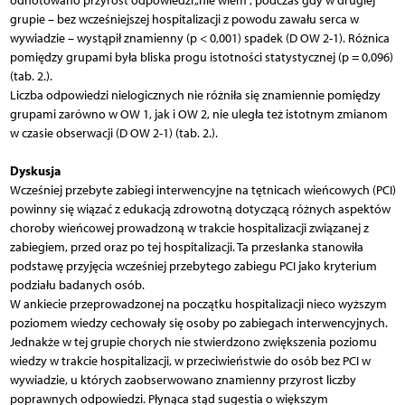
odnotowano przyrost odpowiedzi „nie wiem”, podczas gdy w drugiej
grupie – bez wcześniejszej hospitalizacji z powodu zawału serca w
wywiadzie – wystąpił znamienny (p < 0,001) spadek (D OW 2-1). Różnica
pomiędzy grupami była bliska progu istotności statystycznej (p = 0,096)
(tab. 2.).
Liczba odpowiedzi nielogicznych nie różniła się znamiennie pomiędzy
grupami zarówno w OW 1, jak i OW 2, nie uległa też istotnym zmianom
w czasie obserwacji (D OW 2-1) (tab. 2.).
Dyskusja
Wcześniej przebyte zabiegi interwencyjne na tętnicach wieńcowych (PCI)
powinny się wiązać z edukacją zdrowotną dotyczącą różnych aspektów
choroby wieńcowej prowadzoną w trakcie hospitalizacji związanej z
zabiegiem, przed oraz po tej hospitalizacji. Ta przesłanka stanowiła
podstawę przyjęcia wcześniej przebytego zabiegu PCI jako kryterium
podziału badanych osób.
W ankiecie przeprowadzonej na początku hospitalizacji nieco wyższym
poziomem wiedzy cechowały się osoby po zabiegach interwencyjnych.
Jednakże w tej grupie chorych nie stwierdzono zwiększenia poziomu
wiedzy w trakcie hospitalizacji, w przeciwieństwie do osób bez PCI w
wywiadzie, u których zaobserwowano znamienny przyrost liczby
poprawnych odpowiedzi. Płynąca stąd sugestia o większym