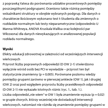
z poprawką Yatesa do porównania udziałów procentowych pomiędzy
poszczególnymi podgrupami. Oceniono także różnicę pomiędzy
wskaźnikami struktury w obrębie wybranych podgrup. Dla danych o
charakterze ilościowym wykonano test t-Studenta dla zmiennych o
rozkładzie normalnym lub testy nieparametryczne (odpowiednio U
Manna-Whitneya, ANOVA Kruskala Wallisa oraz kolejności par
Wilcoxona) dla danych niewykazujących w analizowanej populacji
rozkładu normalnego.
Wyniki
Efekty edukacji zdrowotnej w zależności od wcześniejszych interwencji
wieńcowych
Przyrost liczby poprawnych odpowiedzi (D OW 2-1) stwierdzono
wyłącznie wśród osób bez PCI w wywiadzie – przyrost ten był
statystycznie znamienny (p = 0,005). Porównane poziomu wiedzy
pomiędzy grupami zarówno w pierwszej ankiecie (OW 1), jak i drugiej
(OW 2) oraz pod względem przyrostu liczby prawidłowych odpowiedzi
(D OW 2-1) nie wykazało istotnych różnic (ryc. 1., tab. 1.).
Liczba odpowiedzi „nie wiem” w OW 1 była znamiennie wyższa (p = 0,02)
w grupie chorych, którzy wcześniej nie doświadczyli interwencji
wieńcowych, natomiast nie różniła się znamiennie pomiędzy grupami w