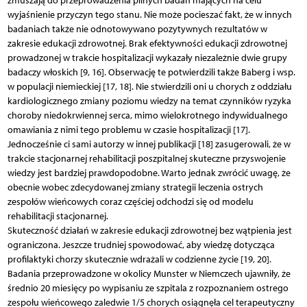
zmuszają do przeprowadzenia pilnych badań mających na celu
wyjaśnienie przyczyn tego stanu. Nie może pocieszać fakt, że w innych
badaniach także nie odnotowywano pozytywnych rezultatów w
zakresie edukacji zdrowotnej. Brak efektywności edukacji zdrowotnej
prowadzonej w trakcie hospitalizacji wykazały niezależnie dwie grupy
badaczy włoskich [9, 16]. Obserwację te potwierdzili także Baberg i wsp.
w populacji niemieckiej [17, 18]. Nie stwierdzili oni u chorych z oddziału
kardiologicznego zmiany poziomu wiedzy na temat czynników ryzyka
choroby niedokrwiennej serca, mimo wielokrotnego indywidualnego
omawiania z nimi tego problemu w czasie hospitalizacji [17].
Jednocześnie ci sami autorzy w innej publikacji [18] zasugerowali, że w
trakcie stacjonarnej rehabilitacji poszpitalnej skuteczne przyswojenie
wiedzy jest bardziej prawdopodobne. Warto jednak zwrócić uwagę, że
obecnie wobec zdecydowanej zmiany strategii leczenia ostrych
zespołów wieńcowych coraz częściej odchodzi się od modelu
rehabilitacji stacjonarnej.
Skuteczność działań w zakresie edukacji zdrowotnej bez wątpienia jest
ograniczona. Jeszcze trudniej spowodować, aby wiedzę dotycząca
profilaktyki chorzy skutecznie wdrażali w codzienne życie [19, 20].
Badania przeprowadzone w okolicy Munster w Niemczech ujawniły, że
średnio 20 miesięcy po wypisaniu ze szpitala z rozpoznaniem ostrego
zespołu wieńcowego zaledwie 1/5 chorych osiągnęła cel terapeutyczny