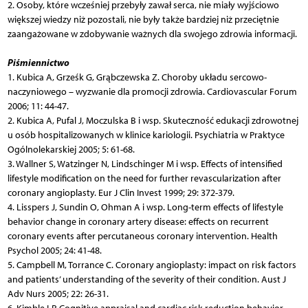
2. Osoby, które wcześniej przebyły zawał serca, nie miały wyjściowo
większej wiedzy niż pozostali, nie były także bardziej niż przeciętnie
zaangażowane w zdobywanie ważnych dla swojego zdrowia informacji.
Piśmiennictwo
1. Kubica A, Grześk G, Grąbczewska Z. Choroby układu sercowo-
naczyniowego – wyzwanie dla promocji zdrowia. Cardiovascular Forum
2006; 11: 44-47.
2. Kubica A, Pufal J, Moczulska B i wsp. Skuteczność edukacji zdrowotnej
u osób hospitalizowanych w klinice kariologii. Psychiatria w Praktyce
Ogólnolekarskiej 2005; 5: 61-68.
3. Wallner S, Watzinger N, Lindschinger M i wsp. Effects of intensified
lifestyle modification on the need for further revascularization after
coronary angioplasty. Eur J Clin Invest 1999; 29: 372-379.
4. Lisspers J, Sundin O, Ohman A i wsp. Long-term effects of lifestyle
behavior change in coronary artery disease: effects on recurrent
coronary events after percutaneous coronary intervention. Health
Psychol 2005; 24: 41-48.
5. Campbell M, Torrance C. Coronary angioplasty: impact on risk factors
and patients’ understanding of the severity of their condition. Aust J
Adv Nurs 2005; 22: 26-31.