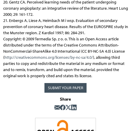
20. Gentz CA. Perceived learning needs of the patient undergoing
coronary angioplasty: an integrative review of the literature. Heart Lung
2000; 29: 161-172.
21. Enbergs A, Liese A, Heimbach M i wsp. Evaluation of secondary
prevention of coronary heart disease. Results of the EUROSPIRE study in
the Munster region. Z Kardiol 1997; 86: 284-291.
Copyright: © 2009 Termedia Sp. z o. o. This is an Open Access article
distributed under the terms of the Creative Commons Attribution-
NonCommercial-ShareAlike 4.0 International (CC BY-NC-SA 4.0) License
(
http://creativecommons.org/licenses/by-nc-sa/4.0/
), allowing third
parties to copy and redistribute the material in any medium or format
and to remix, transform, and build upon the material, provided the
original work is properly cited and states its license.
SUBMIT YOUR PAPER
Share