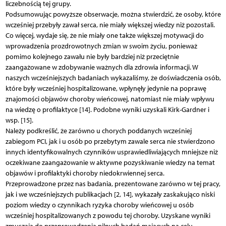
liczebnością tej grupy.
Podsumowując powyższe obserwacje, można stwierdzić, że osoby, które
wcześniej przebyły zawał serca, nie miały większej wiedzy niż pozostali.
Co więcej, wydaje się, że nie miały one także większej motywacji do
wprowadzenia prozdrowotnych zmian w swoim życiu, ponieważ
pomimo kolejnego zawału nie były bardziej niż przeciętnie
zaangażowane w zdobywanie ważnych dla zdrowia informacji. W
naszych wcześniejszych badaniach wykazaliśmy, że doświadczenia osób,
które były wcześniej hospitalizowane, wpłynęły jedynie na poprawę
znajomości objawów choroby wieńcowej, natomiast nie miały wpływu
na wiedzę o profilaktyce [14]. Podobne wyniki uzyskali Kirk-Gardner i
wsp. [15].
Należy podkreślić, że zarówno u chorych poddanych wcześniej
zabiegom PCI, jak i u osób po przebytym zawale serca nie stwierdzono
innych identyfikowalnych czynników usprawiedliwiających mniejsze niż
oczekiwane zaangażowanie w aktywne pozyskiwanie wiedzy na temat
objawów i profilaktyki choroby niedokrwiennej serca.
Przeprowadzone przez nas badania, prezentowane zarówno w tej pracy,
jak i we wcześniejszych publikacjach [2, 14], wykazały zaskakująco niski
poziom wiedzy o czynnikach ryzyka choroby wieńcowej u osób
wcześniej hospitalizowanych z powodu tej choroby. Uzyskane wyniki