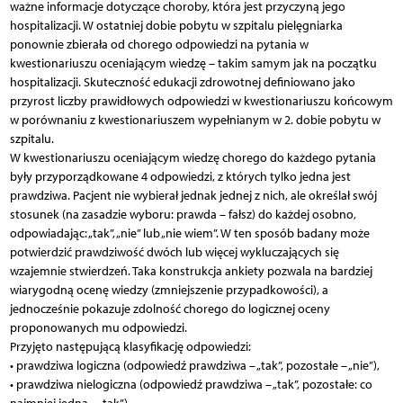
ważne informacje dotyczące choroby, która jest przyczyną jego
hospitalizacji. W ostatniej dobie pobytu w szpitalu pielęgniarka
ponownie zbierała od chorego odpowiedzi na pytania w
kwestionariuszu oceniającym wiedzę – takim samym jak na początku
hospitalizacji. Skuteczność edukacji zdrowotnej definiowano jako
przyrost liczby prawidłowych odpowiedzi w kwestionariuszu końcowym
w porównaniu z kwestionariuszem wypełnianym w 2. dobie pobytu w
szpitalu.
W kwestionariuszu oceniającym wiedzę chorego do każdego pytania
były przyporządkowane 4 odpowiedzi, z których tylko jedna jest
prawdziwa. Pacjent nie wybierał jednak jednej z nich, ale określał swój
stosunek (na zasadzie wyboru: prawda – fałsz) do każdej osobno,
odpowiadając: „tak”, „nie” lub „nie wiem”. W ten sposób badany może
potwierdzić prawdziwość dwóch lub więcej wykluczających się
wzajemnie stwierdzeń. Taka konstrukcja ankiety pozwala na bardziej
wiarygodną ocenę wiedzy (zmniejszenie przypadkowości), a
jednocześnie pokazuje zdolność chorego do logicznej oceny
proponowanych mu odpowiedzi.
Przyjęto następującą klasyfikację odpowiedzi:
• prawdziwa logiczna (odpowiedź prawdziwa – „tak”, pozostałe – „nie”),
• prawdziwa nielogiczna (odpowiedź prawdziwa – „tak”, pozostałe: co