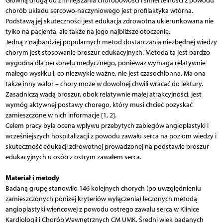
Główną drogą do zmniejszania chorobowości i śmiertelności z powodu
chorób układu sercowo-naczyniowego jest profilaktyka wtórna.
Podstawą jej skuteczności jest edukacja zdrowotna ukierunkowana nie
tylko na pacjenta, ale także na jego najbliższe otoczenie.
Jedną z najbardziej popularnych metod dostarczania niezbędnej wiedzy
chorym jest stosowanie broszur edukacyjnych. Metoda ta jest bardzo
wygodna dla personelu medycznego, ponieważ wymaga relatywnie
małego wysiłku i, co niezwykle ważne, nie jest czasochłonna. Ma ona
także inny walor – chory może w dowolnej chwili wracać do lektury.
Zasadniczą wadą broszur, obok relatywnie małej atrakcyjności, jest
wymóg aktywnej postawy chorego, który musi chcieć pozyskać
zamieszczone w nich informacje [1, 2].
Celem pracy była ocena wpływu przebytych zabiegów angioplastyki i
wcześniejszych hospitalizacji z powodu zawału serca na poziom wiedzy i
skuteczność edukacji zdrowotnej prowadzonej na podstawie broszur
edukacyjnych u osób z ostrym zawałem serca.
Materiał i metody
Badaną grupę stanowiło 146 kolejnych chorych (po uwzględnieniu
zamieszczonych poniżej kryteriów wyłączenia) leczonych metodą
angioplastyki wieńcowej z powodu ostrego zawału serca w Klinice
Kardiologii i Chorób Wewnętrznych CM UMK. Średni wiek badanych