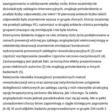
zaangażowaniu w zdobywanie wiedzy osób, które wcześniej nie
doświadczyły zabiegów interwencyjnych, znajduje potwierdzenie w
analizie liczby odpowiedzi „nie wiem”. W pierwszej ankiecie liczba takich
odpowiedzi była znamiennie wyższa w grupie chorych, którzy wcześniej
nie przebyli zabiegu PCI, natomiast w drugiej ankiecie różnica pomiędzy
grupami znacząco się zmniejszyła i nie była istotna.
Intensywne działania mające na celu zmianę stylu życia podejmowane w
ramach prewencji wtórnej po zabiegu angioplastyki wieńcowej mogą w
wieloletniej obserwacji znamiennie zmniejszać konieczność
wykonywania ponownych zabiegów rewaskularyzacyjnych [3] oraz
częstość występowania zawałów i zgonów sercowo-naczyniowych [4].
Zastanawiający jest jednak fakt, że korzystne efekty prezentowane
przez niektórych autorów [3] nie znajdują potwierdzenia w innych
badaniach [5].
Relatywnie niewielka inwazyjność przezskórnych metod
rewaskularyzacji serca oraz zazwyczaj natychmiastowe ustąpienie
dolegliwości wieńcowych po zabiegu czynią z nich niezwykle atrakcyjną
opcję terapeutyczną zarówno dla lekarza, jak i chorego. Ta zaleta
angioplastyki może jednak paradoksalnie stać się jej wadą. Nie w pełni
uświadomieni chorzy łatwo zapominają o ciągle istniejącym zagrożeniu
[6–8]. W australijskim badaniu przeprowadzonym w grupie 234 osób 3