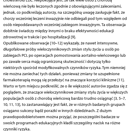
cholesterolu LDL. Niepokojące jest, że tak wiele osób z chorobą
wieńcową nie było leczonych zgodnie z obowiązującymi zaleceniami,
jednak, co podkreślają autorzy, na szczególną uwagę zasługuje fakt, że
chorzy wcześniej leczeni inwazyjnie nie odbiegali pod tym względem od
osób niepoddawanych wcześniej zabiegom inwazyjnym. Ta obserwacja
dobitnie świadczy między innymi o braku efektywności edukacji
zdrowotnej w trakcie i po hospitalizacji [9].
Opublikowane obserwacje [10–12] wykazały, że nawet intensywne,
długofalowe próby wieloczynnikowych zmian stylu życia u osób po
zabiegach PCI, po operacjach pomostowania aortalno-wieńcowego lub
po zawale serca mają ograniczoną skuteczność i dotyczą tylko
niektórych spośród modyfikowalnych czynników ryzyka. Tym niemniej
nie można zaniechać tych działań, ponieważ zmiany te uzupełnione
farmakoterapią mogą się przełożyć na znaczące korzyści kliniczne [11].
Warto w tym miejscu podkreślić, że o ile większość autorów zgadza się z
poglądem, że znaczące wieloczynnikowe zmiany stylu życia w większych
populacjach osób z chorobą wieńcową bardzo trudno osiągnąć [3, 5–7,
10, 11, 13], to zastanawiający jest fakt, że w różnych badanych grupach
osiągano sukcesy bądź porażki w innych dziedzinach. Z dużym
prawdopodobieństwem można przyjąć, że poszczególni badacze w
swoich programach edukacyjnych kładli szczególny nacisk na różne
czynniki ryzyka.