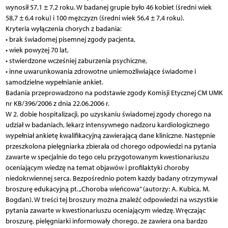
wynosił 57,1 ± 7,2 roku. W badanej grupie było 46 kobiet (średni wiek
58,7 ± 6,4 roku) i 100 mężczyzn (średni wiek 56,4 ± 7,4 roku).
Kryteria wyłączenia chorych z badania:
• brak świadomej pisemnej zgody pacjenta,
• wiek powyżej 70 lat,
• stwierdzone wcześniej zaburzenia psychiczne,
• inne uwarunkowania zdrowotne uniemożliwiające świadome i
samodzielne wypełnianie ankiet.
Badania przeprowadzono na podstawie zgody Komisji Etycznej CM UMK
nr KB/396/2006 z dnia 22.06.2006 r.
W 2. dobie hospitalizacji, po uzyskaniu świadomej zgody chorego na
udział w badaniach, lekarz intensywnego nadzoru kardiologicznego
wypełniał ankietę kwalifikacyjną zawierającą dane kliniczne. Następnie
przeszkolona pielęgniarka zbierała od chorego odpowiedzi na pytania
zawarte w specjalnie do tego celu przygotowanym kwestionariuszu
oceniającym wiedzę na temat objawów i profilaktyki choroby
niedokrwiennej serca. Bezpośrednio potem każdy badany otrzymywał
broszurę edukacyjną pt. „Choroba wieńcowa” (autorzy: A. Kubica, M.
Bogdan). W treści tej broszury można znaleźć odpowiedzi na wszystkie
pytania zawarte w kwestionariuszu oceniającym wiedzę. Wręczając
broszurę, pielęgniarki informowały chorego, że zawiera ona bardzo