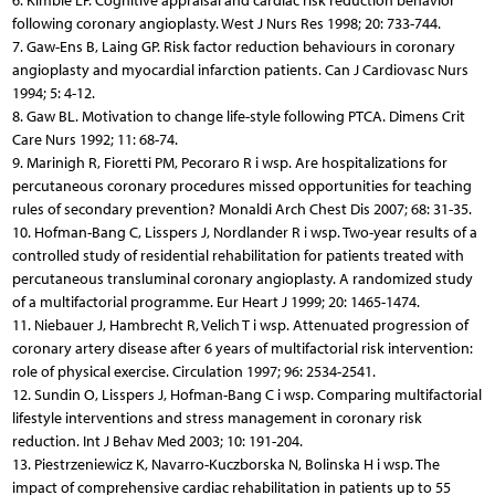
6. Kimble LP. Cognitive appraisal and cardiac risk reduction behavior
following coronary angioplasty. West J Nurs Res 1998; 20: 733-744.
7. Gaw-Ens B, Laing GP. Risk factor reduction behaviours in coronary
angioplasty and myocardial infarction patients. Can J Cardiovasc Nurs
1994; 5: 4-12.
8. Gaw BL. Motivation to change life-style following PTCA. Dimens Crit
Care Nurs 1992; 11: 68-74.
9. Marinigh R, Fioretti PM, Pecoraro R i wsp. Are hospitalizations for
percutaneous coronary procedures missed opportunities for teaching
rules of secondary prevention? Monaldi Arch Chest Dis 2007; 68: 31-35.
10. Hofman-Bang C, Lisspers J, Nordlander R i wsp. Two-year results of a
controlled study of residential rehabilitation for patients treated with
percutaneous transluminal coronary angioplasty. A randomized study
of a multifactorial programme. Eur Heart J 1999; 20: 1465-1474.
11. Niebauer J, Hambrecht R, Velich T i wsp. Attenuated progression of
coronary artery disease after 6 years of multifactorial risk intervention:
role of physical exercise. Circulation 1997; 96: 2534-2541.
12. Sundin O, Lisspers J, Hofman-Bang C i wsp. Comparing multifactorial
lifestyle interventions and stress management in coronary risk
reduction. Int J Behav Med 2003; 10: 191-204.
13. Piestrzeniewicz K, Navarro-Kuczborska N, Bolinska H i wsp. The
impact of comprehensive cardiac rehabilitation in patients up to 55