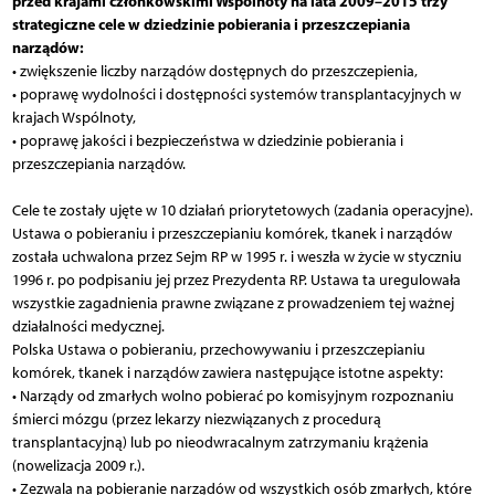
przed krajami członkowskimi Wspólnoty na lata 2009–2015 trzy
strategiczne cele w dziedzinie pobierania i przeszczepiania
narządów:
• zwiększenie liczby narządów dostępnych do przeszczepienia,
• poprawę wydolności i dostępności systemów transplantacyjnych w
krajach Wspólnoty,
• poprawę jakości i bezpieczeństwa w dziedzinie pobierania i
przeszczepiania narządów.
Cele te zostały ujęte w 10 działań priorytetowych (zadania operacyjne).
Ustawa o pobieraniu i przeszczepianiu komórek, tkanek i narządów
została uchwalona przez Sejm RP w 1995 r. i weszła w życie w styczniu
1996 r. po podpisaniu jej przez Prezydenta RP. Ustawa ta uregulowała
wszystkie zagadnienia prawne związane z prowadzeniem tej ważnej
działalności medycznej.
Polska Ustawa o pobieraniu, przechowywaniu i przeszczepianiu
komórek, tkanek i narządów zawiera następujące istotne aspekty:
• Narządy od zmarłych wolno pobierać po komisyjnym rozpoznaniu
śmierci mózgu (przez lekarzy niezwiązanych z procedurą
transplantacyjną) lub po nieodwracalnym zatrzymaniu krążenia
(nowelizacja 2009 r.).
• Zezwala na pobieranie narządów od wszystkich osób zmarłych, które