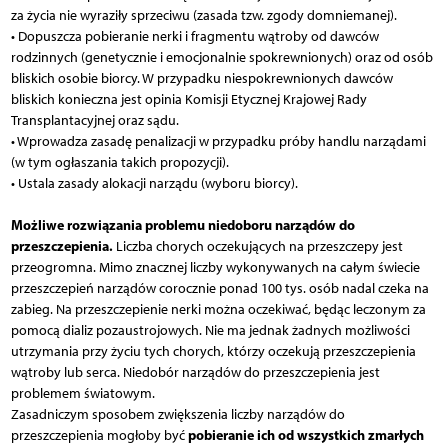
za życia nie wyraziły sprzeciwu (zasada tzw. zgody domniemanej).
• Dopuszcza pobieranie nerki i fragmentu wątroby od dawców
rodzinnych (genetycznie i emocjonalnie spokrewnionych) oraz od osób
bliskich osobie biorcy. W przypadku niespokrewnionych dawców
bliskich konieczna jest opinia Komisji Etycznej Krajowej Rady
Transplantacyjnej oraz sądu.
• Wprowadza zasadę penalizacji w przypadku próby handlu narządami
(w tym ogłaszania takich propozycji).
• Ustala zasady alokacji narządu (wyboru biorcy).
Możliwe rozwiązania problemu niedoboru narządów do
przeszczepienia.
Liczba chorych oczekujących na przeszczepy jest
przeogromna. Mimo znacznej liczby wykonywanych na całym świecie
przeszczepień narządów corocznie ponad 100 tys. osób nadal czeka na
zabieg. Na przeszczepienie nerki można oczekiwać, będąc leczonym za
pomocą dializ pozaustrojowych. Nie ma jednak żadnych możliwości
utrzymania przy życiu tych chorych, którzy oczekują przeszczepienia
wątroby lub serca. Niedobór narządów do przeszczepienia jest
problemem światowym.
Zasadniczym sposobem zwiększenia liczby narządów do
pobieranie ich od wszystkich zmarłych
przeszczepienia mogłoby być