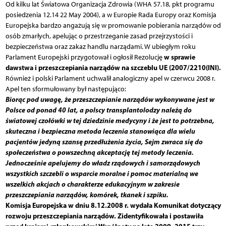
Od kilku lat Światowa Organizacja Zdrowia (WHA 57.18, pkt programu
posiedzenia 12.14 22 May 2004), a w Europie Rada Europy oraz Komisja
Europejska bardzo angażują się w promowanie pobierania narządów od
osób zmarłych, apelując o przestrzeganie zasad przejrzystości i
bezpieczeństwa oraz zakaz handlu narządami. W ubiegłym roku
w sprawie
Parlament Europejski przygotował i ogłosił Rezolucję
dawstwa i przeszczepiania narządów na szczeblu UE (2007/2210(INI).
Również i polski Parlament uchwalił analogiczny apel w czerwcu 2008 r.
Apel ten sformułowany był następująco:
Biorąc pod uwagę, że przeszczepianie narządów wykonywane jest w
Polsce od ponad 40 lat, a polscy transplantolodzy należą do
światowej czołówki w tej dziedzinie medycyny i że jest to potrzebna,
skuteczna i bezpieczna metoda leczenia stanowiąca dla wielu
pacjentów jedyną szansę przedłużenia życia, Sejm zwraca się do
społeczeństwa o powszechną akceptację tej metody leczenia.
Jednocześnie apelujemy do władz rządowych i samorządowych
wszystkich szczebli o wsparcie moralne i pomoc materialną we
wszelkich akcjach o charakterze edukacyjnym w zakresie
przeszczepiania narządów, komórek, tkanek i szpiku.
Komisja Europejska w dniu 8.12.2008 r. wydała Komunikat dotyczący
rozwoju przeszczepiania narządów. Zidentyfikowała i postawiła