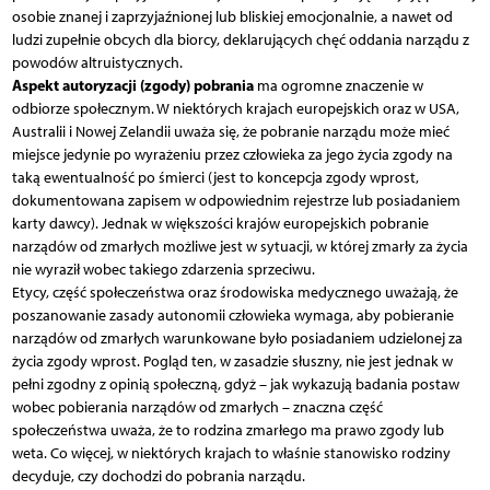
osobie znanej i zaprzyjaźnionej lub bliskiej emocjonalnie, a nawet od
ludzi zupełnie obcych dla biorcy, deklarujących chęć oddania narządu z
powodów altruistycznych.
Aspekt autoryzacji (zgody) pobrania
ma ogromne znaczenie w
odbiorze społecznym. W niektórych krajach europejskich oraz w USA,
Australii i Nowej Zelandii uważa się, że pobranie narządu może mieć
miejsce jedynie po wyrażeniu przez człowieka za jego życia zgody na
taką ewentualność po śmierci (jest to koncepcja zgody wprost,
dokumentowana zapisem w odpowiednim rejestrze lub posiadaniem
karty dawcy). Jednak w większości krajów europejskich pobranie
narządów od zmarłych możliwe jest w sytuacji, w której zmarły za życia
nie wyraził wobec takiego zdarzenia sprzeciwu.
Etycy, część społeczeństwa oraz środowiska medycznego uważają, że
poszanowanie zasady autonomii człowieka wymaga, aby pobieranie
narządów od zmarłych warunkowane było posiadaniem udzielonej za
życia zgody wprost. Pogląd ten, w zasadzie słuszny, nie jest jednak w
pełni zgodny z opinią społeczną, gdyż – jak wykazują badania postaw
wobec pobierania narządów od zmarłych – znaczna część
społeczeństwa uważa, że to rodzina zmarłego ma prawo zgody lub
weta. Co więcej, w niektórych krajach to właśnie stanowisko rodziny
decyduje, czy dochodzi do pobrania narządu.