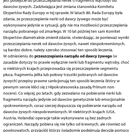
jest podejście do przeszczepiania nerek (i fragmentu wątroby) od
dawców żywych. Zadziwiająca jest zmiana stanowiska Komitetu
Ekspertów Rady Europy w tej sprawie. W latach 80. Rada Europy była
zdania, że przeszczepienie nerki od dawcy żywego może być
wykonywane jedynie w sytuacji, gdy nie ma możliwości przeszczepienia
narządu pobranego od zmarłego. W 10 lat później ten sam Komitet
Ekspertów diametralnie zmienił zdanie, stwierdzając, że ponieważ wyniki
przeszczepiania nerek od dawców żywych, nawet niespokrewnionych,
są bardzo dobre, należy szeroko stosować ten sposób leczenia.
przeszczepiania narządu od dawcy żywego
W odniesieniu do
(w
zasadzie dotyczy to prawie wyłącznie nerki lub fragmentu wątroby, choć
w niektórych krajach przeprowadza się przeszczepienie segmentu
płuca, fragmentu jelita lub połowy trzustki pobranych od dawców
żywych) przepisy prawne sankcjonują ten sposób leczenia (który w
pewnym sensie kłóci się z Hipokratesowska zasadą Primum non
nocere). Co więcej, po latach, gdy zezwalano na pobieranie nerki lub
fragmentu narządu jedynie od dawców genetycznie lub emocjonalnie
spokrewnionych, coraz szerzej dopuszcza się pobieranie narządu od
dawców żywych niespokrewnionych. W niektórych krajach (USA,
Austria, Holandia) operacje takie wykonywane są bez żadnych
ograniczeń. Narządy pobiera się nie tylko od krewnych, ale również od
powinowatych, przyjaciół, którzy świadomie podejmują decyzję pomocy