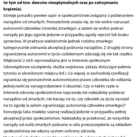
(w tym od tzw. dawców nieoptymalnych oraz po zatrzymaniu
krążenia).
Istnieje ponadto pewien opór w społeczeństwie związany z pobieraniem
narządów od zmarłych. Powszechnie uważa się, że nie wolno naruszać
autonomii człowieka (również zmarłego), a zatem że wolno pobrać
narządy po jego zgonie jedynie w przypadku zgody wprost lub braku
sprzeciwu. W praktyce wielokrotnie jednak rodzina zmarłego
kategorycznie odmawia akceptacji pobrania narządów. Z drugiej strony,
ograniczenia autonomii w życiu codziennym zdarzają się nie tak rzadko.
Większość z nich wprowadzana jest w interesie społecznym
(obowiązkowe szczepienia, służba wojskowa, zakazy dotyczące palenia
tytoniu w określonym miejscu itd.). Co więcej, w zachodniej cywilizacji
ogranicza się powszechnie autonomiczne prawo człowieka do oddania
jednej nerki za wynagrodzeniem (i słusznie). Czy w takim razie w
interesie zdrowia społeczeństwa naprawdę nie należałoby pobierać
narządów od zmarłych, nie bacząc na to, czy człowiek za życia wyrażał
na to zgodę (a zatem ograniczając autonomię człowieka zmarłego)?
Koncepcja taka miałaby szansę realizacji jedynie w przypadku pełnej
akceptacji przez społeczeństwo. Należałoby je przekonać, że wszystkie
narządy od osób zmarłych pobrane w celu przeszczepienia są wkładem
społeczeństwa we własny system ochrony zdrowia.