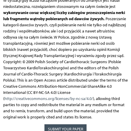
W sytuacji gdy liczba narządów pobieranych od zmarłych jest nadal
niedostateczna, rozwiązaniem stosowanym na całym świecie jest
wykonywanie coraz większej liczby zabiegów przeszczepienia nerki
lub fragmentu wątroby pobieranych od dawców żywych.
Poszerzanie
kategorii dawców żywych, czyli pobieranie nerki nie tylko od najbliższej
rodziny i współmałżonków, ale i od przyjaciół, a nawet altruistów,
odbywa się na całym świecie. W Polsce, zgodnie z nową Ustawą
transplantacyjną, również jest możliwe pobieranie nerki od osób
bliskich (nawet przyjaciół), choć dopiero po uzyskaniu opinii Komisji
Etycznej Krajowej Rady Transplantacyjnej i wyrażeniu zgody przez sąd.
Copyright: © 2009 Polish Society of Cardiothoracic Surgeons (Polskie
Towarzystwo KardioTorakochirurgów) and the editors of the Polish
Journal of Cardio-Thoracic Surgery (Kardiochirurgia i Torakochirurgia
Polska). This is an Open Access article distributed under the terms of the
Creative Commons Attribution-NonCommercial-ShareAlike 4.0
International (CC BY-NC-SA 4.0) License
(
http://creativecommons.org/licenses/by-nc-sa/4.0/
), allowing third
parties to copy and redistribute the material in any medium or format
and to remix, transform, and build upon the material, provided the
original work is properly cited and states its license.
SUBMIT YOUR PAPER