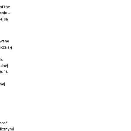
of the
eniu –
ej są
kowane
icza się
le
alnej
. 1).
nej
ność
 licznymi