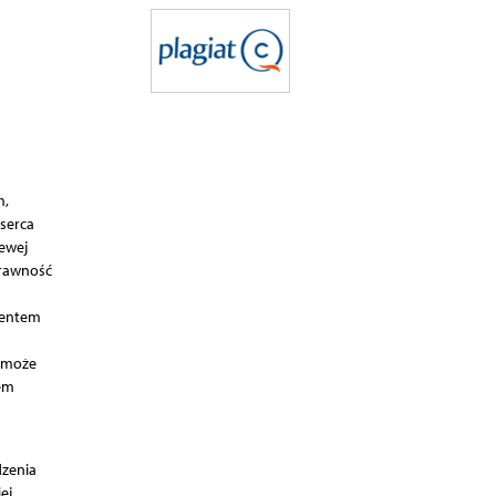
m,
serca
ewej
prawność
ementem
y może
em
dzenia
ej