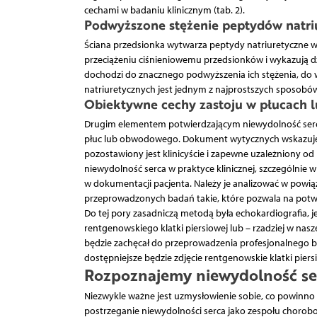
cechami w badaniu klinicznym (tab. 2).
Podwyższone stężenie peptydów natri
Ściana przedsionka wytwarza peptydy natriuretyczne w 
przeciążeniu ciśnieniowemu przedsionków i wykazują dzi
dochodzi do znacznego podwyższenia ich stężenia, do 
natriuretycznych jest jednym z najprostszych sposobów 
Obiektywne cechy zastoju w płucach
Drugim elementem potwierdzającym niewydolność serca
płuc lub obwodowego. Dokument wytycznych wskazuje t
pozostawiony jest klinicyście i zapewne uzależniony od
niewydolność serca w praktyce klinicznej, szczególn
w dokumentacji pacjenta. Należy je analizować w powi
przeprowadzonych badań takie, które pozwala na potw
Do tej pory zasadniczą metodą była echokardiografia, 
rentgenowskiego klatki piersiowej lub – rzadziej w nas
będzie zachęcał do przeprowadzenia profesjonalnego ba
dostępniejsze będzie zdjęcie rentgenowskie klatki pier
Rozpoznajemy niewydolność ser
Niezwykle ważne jest uzmysłowienie sobie, co powinno 
postrzeganie niewydolności serca jako zespołu chorobow