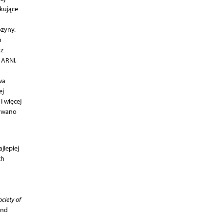
okujące
ozyny.
h
 z
 ARNI,
wa
ej
i więcej
mywano
jlepiej
ch
ciety of
and