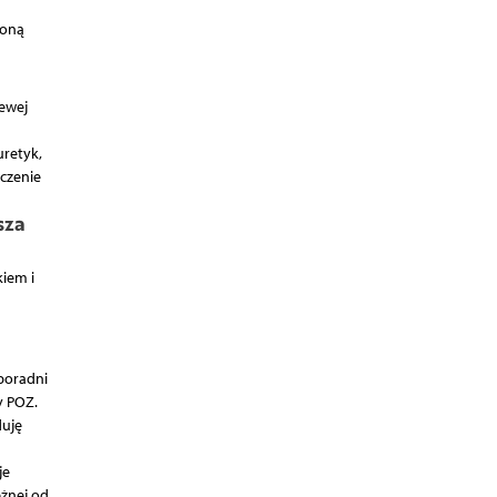
żoną
ewej
uretyk,
eczenie
sza
iem i
 poradni
y POZ.
duję
je
eżnej od