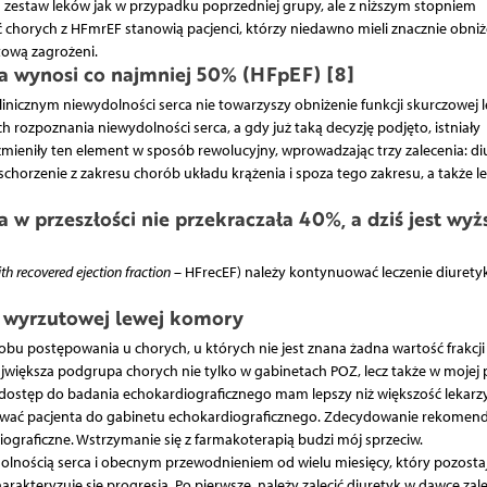
 zestaw leków jak w przypadku poprzedniej grupy, ale z niższym stopniem
ć chorych z HFmrEF stanowią pacjenci, którzy niedawno mieli znacznie obni
tową zagrożeni.
a wynosi co najmniej 50% (HFpEF) [8]
nicznym niewydolności serca nie towarzyszy obniżenie funkcji skurczowej l
 rozpoznania niewydolności serca, a gdy już taką decyzję podjęto, istniały
mieniły ten element w sposób rewolucyjny, wprowadzając trzy zalecenia: di
e schorzenie z zakresu chorób układu krążenia i spoza tego zakresu, a także l
 w przeszłości nie przekraczała 40%, a dziś jest wyż
ith recovered ejection fraction
– HFrecEF) należy kontynuować leczenie diuretyk
i wyrzutowej lewej komory
 postępowania u chorych, u których nie jest znana żadna wartość frakcji
największa podgrupa chorych nie tylko w gabinetach POZ, lecz także w mojej
wie dostęp do badania echokardiograficznego mam lepszy niż większość lekarz
erować pacjenta do gabinetu echokardiograficznego. Zdecydowanie rekomen
ograficzne. Wstrzymanie się z farmakoterapią budzi mój sprzeciw.
olnością serca i obecnym przewodnieniem od wielu miesięcy, który pozosta
arakteryzuje się progresją. Po pierwsze, należy zalecić diuretyk w dawce zal