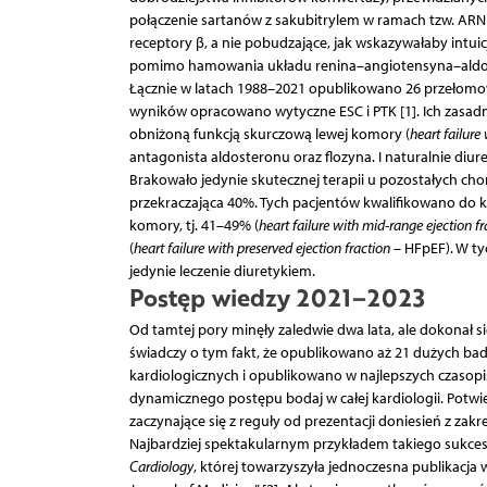
połączenie sartanów z sakubitrylem w ramach tzw. ARNI
receptory β, a nie pobudzające, jak wskazywałaby intuicj
pomimo hamowania układu renina–angiotensyna–aldoster
Łącznie w latach 1988–2021 opublikowano 26 przełomow
wyników opracowano wytyczne ESC i PTK [1]. Ich zasadni
obniżoną funkcją skurczową lewej komory (
heart failure
antagonista aldosteronu oraz flozyna. I naturalnie diu
Brakowało jedynie skutecznej terapii u pozostałych ch
przekraczająca 40%. Tych pacjentów kwalifikowano do k
komory, tj. 41–49% (
heart failure with mid-range ejection fr
(
heart failure with preserved ejection fraction
– HFpEF). W t
jedynie leczenie diuretykiem.
Postęp wiedzy 2021–2023
Od tamtej pory minęły zaledwie dwa lata, ale dokonał s
świadczy o tym fakt, że opublikowano aż 21 dużych ba
kardiologicznych i opublikowano w najlepszych czasop
dynamicznego postępu bodaj w całej kardiologii. Potwie
zaczynające się z reguły od prezentacji doniesień z zakr
Najbardziej spektakularnym przykładem takiego sukce
Cardiology
, której towarzyszyła jednoczesna publikacj