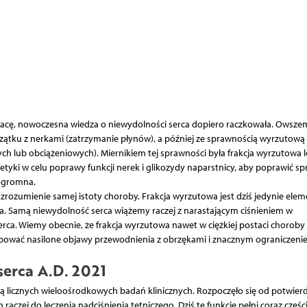
cę, nowoczesna wiedza o niewydolności serca dopiero raczkowała. Owsze
czątku z nerkami (zatrzymanie płynów), a później ze sprawnością wyrzutową 
lub obciążeniowych). Miernikiem tej sprawności była frakcja wyrzutowa l
iuretyki w celu poprawy funkcji nerek i glikozydy naparstnicy, aby poprawić s
ogromna.
 zrozumienie samej istoty choroby. Frakcja wyrzutowa jest dziś jedynie el
a. Samą niewydolność serca wiążemy raczej z narastającym ciśnieniem w
 serca. Wiemy obecnie, że frakcja wyrzutowa nawet w ciężkiej postaci chorob
pować nasilone objawy przewodnienia z obrzękami i znacznym ograniczeni
serca A.D. 2021
rawą licznych wieloośrodkowych badań klinicznych. Rozpoczęło się od potwier
czej do leczenia nadciśnienia tętniczego. Dziś tę funkcję pełni coraz części