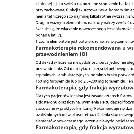
klinicznej – jako świeżo rozpoznane schorzenie bądź ja
przy zachowanej funkcji skurczowej lewej komory śmiert
nienia tętniczego i co najmniej kilkakrotnie wyższa niż 
Drugim ważnym elementem, na który należy zwrócić uw
Szacuje się, że włączenie nowoczesnego leczenia może z
ponad 8 lat [7].
Trzecim elementem jest potwierdzenie, że włączenie now
Farmakoterapia rekomendowana u wszy
przewodnieniem [8]
Od dekad w leczeniu niewydolności serca jedno nie uległo 
przewodnienie. Od diuretyku, najczęściej pętlowego, r
szpitalnych i ambulatoryjnych, pomimo braku potwierdz
160 mg furosemidu lub od 2,5–200 mg torasemidu. Ten ost
Farmakoterapia, gdy frakcja wyrzutow
Dla tych pacjentów idealna jest zasada czterech filarów
aldosteronu oraz flozyna. Wymienia się tu dapagliflozynę 
stosowane w praktyce klinicznej. Rekomenduje się dzi
uzależnionych od wartości tętna, ciśnienia skurczowego
elementów nowoczesnego leczenia niewydolności serca nie
Farmakoterapia, gdy frakcja wyrzutow