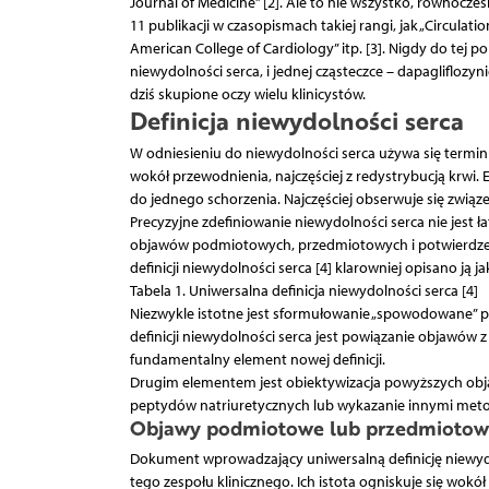
Journal of Medicine” [2]. Ale to nie wszystko, równocześ
11 publikacji w czasopismach takiej rangi, jak „Circulatio
American College of Cardiology” itp. [3]. Nigdy do te
niewydolności serca, i jednej cząsteczce – dapagliflozyni
dziś skupione oczy wielu klinicystów.
Definicja niewydolności serca
W odniesieniu do niewydolności serca używa się terminu
wokół przewodnienia, najczęściej z redystrybucją krwi. 
do jednego schorzenia. Najczęściej obserwuje się związ
Precyzyjne zdefiniowanie niewydolności serca nie jest ła
objawów podmiotowych, przedmiotowych i potwierdzeniu
definicji niewydolności serca [4] klarowniej opisano ją
Tabela 1. Uniwersalna definicja niewydolności serca [4]
Niezwykle istotne jest sformułowanie „spowodowane” po
definicji niewydolności serca jest powiązanie objawów z
fundamentalny element nowej definicji.
Drugim elementem jest obiektywizacja powyższych obja
peptydów natriuretycznych lub wykazanie innymi metod
Objawy podmiotowe lub przedmiotowe
Dokument wprowadzający uniwersalną definicję niewyd
tego zespołu klinicznego. Ich istota ogniskuje się wokó