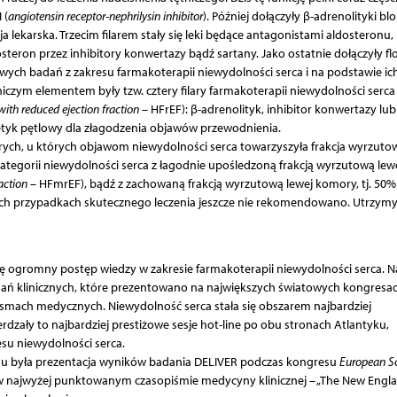
 (
angiotensin receptor-nephrilysin inhibitor
). Później dołączyły β-adrenolityki bl
a lekarska. Trzecim filarem stały się leki będące antagonistami aldosteronu,
on przez inhibitory konwertazy bądź sartany. Jako ostatnie dołączyły fl
ych badań z zakresu farmakoterapii niewydolności serca i na podstawie ic
czym elementem były tzw. cztery filary farmakoterapii niewydolności serca
 with reduced ejection fraction
– HFrEF): β-adrenolityk, inhibitor konwertazy lub
retyk pętlowy dla złagodzenia objawów przewodnienia.
orych, u których objawom niewydolności serca towarzyszyła frakcja wyrzuto
ategorii niewydolności serca z łagodnie upośledzoną frakcją wyrzutową lew
action
– HFmrEF), bądź z zachowaną frakcją wyrzutową lewej komory, tj. 50% 
ych przypadkach skutecznego leczenia jeszcze nie rekomendowano. Utrzy
ię ogromny postęp wiedzy w zakresie farmakoterapii niewydolności serca. Na
dań klinicznych, które prezentowano na największych światowych kongresa
ismach medycznych. Niewydolność serca stała się obszarem najbardziej
rdzały to najbardziej prestiżowe sesje hot-line po obu stronach Atlantyku,
esu niewydolności serca.
su była prezentacja wyników badania DELIVER podczas kongresu
European So
a w najwyżej punktowanym czasopiśmie medycyny klinicznej – „The New Engl