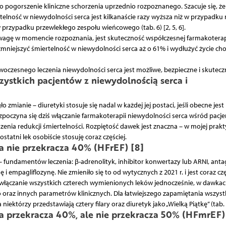
ko pogorszenie kliniczne schorzenia uprzednio rozpoznanego. Szacuje się, ż
elność w niewydolności serca jest kilkanaście razy wyższa niż w przypadku 
w przypadku przewlekłego zespołu wieńcowego (tab. 6) [2, 5, 6].
agę w momencie rozpoznania, jest skuteczność współczesnej farmakoterapi
mniejszyć śmiertelność w niewydolności serca aż o 61% i wydłużyć życie ch
oczesnego leczenia niewydolności serca jest możliwe, bezpieczne i skutecz
stkich pacjentów z niewydolnością serca i
zmianie – diuretyki stosuje się nadal w każdej jej postaci, jeśli obecne jest
ozpoczyna się dziś włączanie farmakoterapii niewydolności serca wśród pacj
enia redukcji śmiertelności. Rozpiętość dawek jest znaczna – w mojej prakt
atni lek osobiście stosuję coraz częściej.
a nie przekracza 40% (HFrEF) [8]
 – fundamentów leczenia: β-adrenolityk, inhibitor konwertazy lub ARNI, anta
i empagliflozynę. Nie zmieniło się to od wytycznych z 2021 r. i jest coraz czę
ś włączanie wszystkich czterech wymienionych leków jednocześnie, w dawka
 oraz innych parametrów klinicznych. Dla łatwiejszego zapamiętania wszyst
którzy przedstawiają cztery filary oraz diuretyk jako „Wielką Piątkę” (tab. 
a przekracza 40%, ale nie przekracza 50% (HFmrEF)