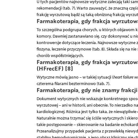
U tych pacjentów najnowsze wytyczne zalecają taki sam
rekomendacji (tab. 7). Warto zauważyć, że znaczną częś
frakcję wyrzutową bądź są taką obniżoną frakcją wyrzu
Farmakoterapia, gdy frakcja wyrzutow
To szczególna podgrupa chorych, u których objawom kli
komory. Dawniej zastanawiano się, czy dokonywać u nich
kontrowersje dotyczące leczenia. Najnowsze wytyczne z
flozyna, leczenie przyczynowe (tab. 8). Składa się na ni
chorób współistniejących.
Farmakoterapia, gdy frakcja wyrzutowa
(HFrecEF) [8]
Wytyczne mówią jasno – w takiej sytuacji (
heart failure w
czterema filarami bezterminowo (tab. 7).
Farmakoterapia, gdy nie znamy frakcj
Dokument wytycznych nie wskazuje konkretnego sposobu
wyrzutowej – ani w historii, ani obecnie. To nierzadko 
kardiologicznej. Różnica jest tylko taka, że niewątpli
Naturalnie można trzymać się ściśle wytycznych i ski
takie postępowanie – skierowanie na badanie echokardi
Przeanalizujmy przypadek pacjenta z przewlekłą niewyd
stabilny hemodynamicznie, a jego obraz kliniczny nie ch