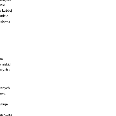
 nie
w każdej
anie o
entów z
–
ka
 niskich
orych z
dzanych
anych
ukuje
ałkowitą