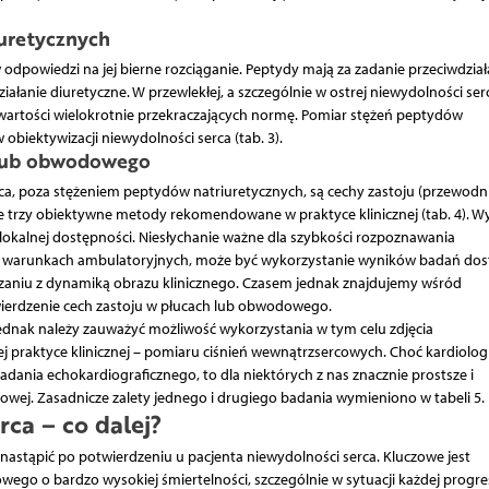
uretycznych
odpowiedzi na jej bierne rozciąganie. Peptydy mają za zadanie przeciwdział
ałanie diuretyczne. W przewlekłej, a szczególnie w ostrej niewydolności ser
wartości wielokrotnie przekraczających normę. Pomiar stężeń peptydów
obiektywizacji niewydolności serca (tab. 3).
 lub obwodowego
, poza stężeniem peptydów natriuretycznych, są cechy zastoju (przewodni
rzy obiektywne metody rekomendowane w praktyce klinicznej (tab. 4). W
 lokalnej dostępności. Niesłychanie ważne dla szybkości rozpoznawania
ie w warunkach ambulatoryjnych, może być wykorzystanie wyników badań do
ązaniu z dynamiką obrazu klinicznego. Czasem jednak znajdujemy wśród
ierdzenie cech zastoju w płucach lub obwodowego.
jednak należy zauważyć możliwość wykorzystania w tym celu zdjęcia
zej praktyce klinicznej – pomiaru ciśnień wewnątrzsercowych. Choć kardiolo
dania echokardiograficznego, to dla niektórych z nas znacznie prostsze i
siowej. Zasadnicze zalety jednego i drugiego badania wymieniono w tabeli 5.
ca – co dalej?
nastąpić po potwierdzeniu u pacjenta niewydolności serca. Kluczowe jest
ego o bardzo wysokiej śmiertelności, szczególnie w sytuacji każdej progres