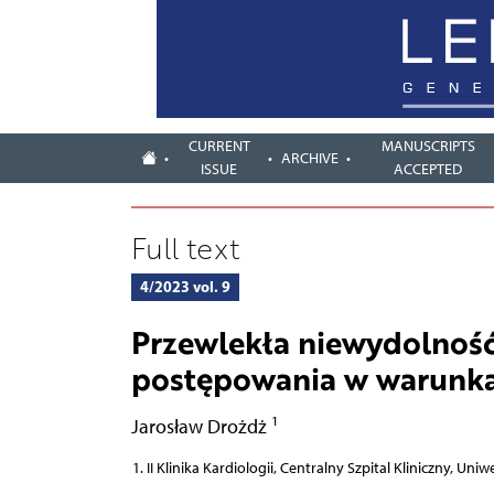
CURRENT
MANUSCRIPTS
ARCHIVE
ISSUE
ACCEPTED
Full text
4/2023 vol. 9
Przewlekła niewydolność
postępowania w warunka
1
Jarosław Drożdż
II Klinika Kardiologii, Centralny Szpital Kliniczny, Un