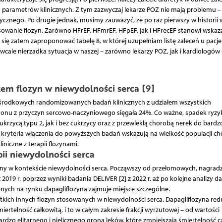
ch parametrów klinicznych. Z tym zazwyczaj lekarze POZ nie mają problemu –
znego. Po drugie jednak, musimy zauważyć, że po raz pierwszy w historii 
owanie flozyn. Zarówno HFrEF, HFmrEF, HFpEF, jak i HFrecEF stanowi wskaz
ię zatem zaproponować tabelę 8, w której uzupełniam listę zaleceń u pacj
 wcale nierzadka sytuacja w naszej – zarówno lekarzy POZ, jak i kardiologów 
em flozyn w niewydolności serca [9]
ośrodkowych randomizowanych badań klinicznych z udziałem wszystkich
 zgonu z przyczyn sercowo-naczyniowego sięgała 24%. Co ważne, spadek ryzy
rzycą typu 2, jak i bez cukrzycy oraz z przewlekłą chorobą nerek do bardzo
e kryteria włączenia do powyższych badań wskazują na wielkość populacji ch
niczne z terapii flozynami.
ii niewydolności serca
ozyny w kontekście niewydolności serca. Począwszy od przełomowych, nagra
019 r. poprzez wyniki badania DELIVER [2] z 2022 r. aż po kolejne analizy d
pnych na rynku dapagliflozyna zajmuje miejsce szczególne.
stkich innych flozyn stosowanych w niewydolności serca. Dapagliflozyna red
iertelność całkowitą, i to w całym zakresie frakcji wyrzutowej – od wartości
bardzo elitarnego i nielicznego grona leków, które zmniejszają śmiertelność c