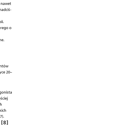
e nawet
nadciś­
i.
orego o
ne.
entów
yce 20–
gonista
ściej
ch
kich
7).
 [8]