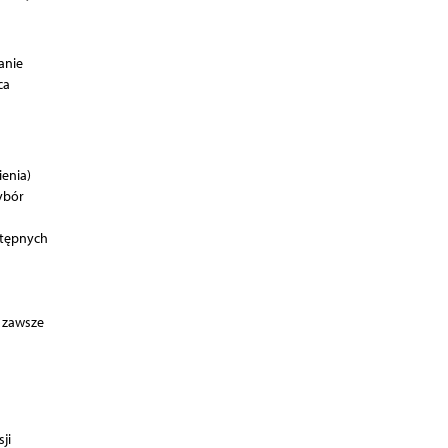
anie
ca
enia)
ybór
stępnych
g zawsze
ji