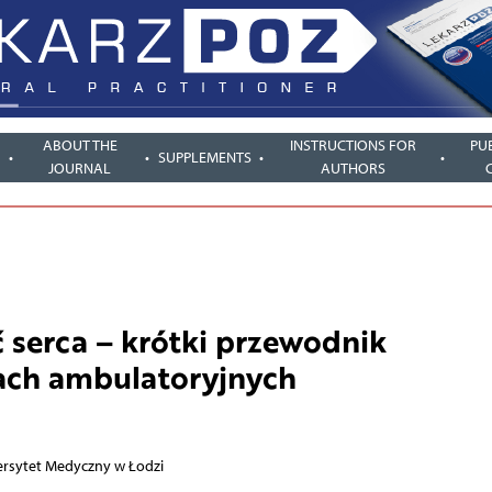
ABOUT THE
INSTRUCTIONS FOR
PU
SUPPLEMENTS
JOURNAL
AUTHORS
 serca – krótki przewodnik
ch ambulatoryjnych
iwersytet Medyczny w Łodzi