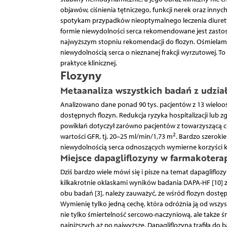
objawów, ciśnienia tętniczego, funkcji nerek oraz inny
spotykam przypadków nieoptymalnego leczenia diuretyc
formie niewydolności serca rekomendowane jest zastos
najwyższym stopniu rekomendacji do flozyn. Ośmielam s
niewydolnością serca o nieznanej frakcji wyrzutowej. To
praktyce klinicznej.
Flozyny
Metaanaliza wszystkich badań z udział
Analizowano dane ponad 90 tys. pacjentów z 13 wielo
dostępnych flozyn. Redukcja ryzyka hospitalizacji lub
powikłań dotyczył zarówno pacjentów z towarzyszącą cuk
2
wartości GFR, tj. 20–25 ml/min/1,73 m
. Bardzo szeroki
niewydolnością serca odnoszących wymierne korzyści kli
Miejsce dapagliflozyny w farmakoterap
Dziś bardzo wiele mówi się i pisze na temat dapaglifl
kilkakrotnie oklaskami wyników badania DAPA-HF [10] z 2
obu badań [3], należy zauważyć, że wśród flozyn dostę
Wymienię tylko jedną cechę, która odróżnia ją od wszy
nie tylko śmiertelność sercowo-naczyniową, ale także śm
najniższych aż po najwyższe. Dapagliflozyna trafiła do 