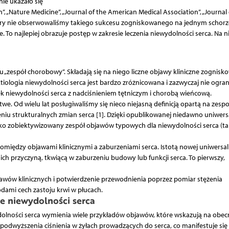
nie ukazało się
n”, „Nature Medicine”, „Journal of the American Medical Association”, „Journal 
j pory nie obserwowaliśmy takiego sukcesu zogniskowanego na jednym schorz
e. To najlepiej obrazuje postęp w zakresie leczenia niewydolności serca. Na ni
 „zespół chorobowy”. Składają się na niego liczne objawy kliniczne zognis
Etiologia niewydolności serca jest bardzo zróżnicowana i zazwyczaj nie ogran
ek niewydolności serca z nadciśnieniem tętniczym i chorobą wieńcową.
twe. Od wielu lat posługiwaliśmy się nieco niejasną definicją opartą na zespo
 strukturalnych zmian serca [1]. Dzięki opublikowanej niedawno uniwers
 jako zobiektywizowany zespół objawów typowych dla niewydolności serca (tab
między objawami klinicznymi a zaburzeniami serca. Istotą nowej uniwersal
 ich przyczyną, tkwiącą w zaburzeniu budowy lub funkcji serca. To pierwszy,
wów klinicznych i potwierdzenie przewodnienia poprzez pomiar stężenia
ami cech zastoju krwi w płucach.
 niewydolności serca
olności serca wymienia wiele przykładów objawów, które wskazują na obec
ł podwyższenia ciśnienia w żyłach prowadzących do serca, co manifestuje się