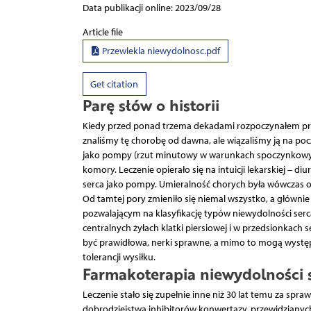
Data publikacji online: 2023/09/28
Article file
Przewlekla niewydolnosc.pdf
Get citation
Parę słów o historii
Kiedy przed ponad trzema dekadami rozpoczynałem pra
znaliśmy tę chorobę od dawna, ale wiązaliśmy ją na po
jako pompy (rzut minutowy w warunkach spoczynkowych 
komory. Leczenie opierało się na intuicji lekarskiej – d
serca jako pompy. Umieralność chorych była wówczas 
Od tamtej pory zmieniło się niemal wszystko, a głównie
pozwalającym na klasyfikację typów niewydolności serc
centralnych żyłach klatki piersiowej i w przedsionkach
być prawidłowa, nerki sprawne, a mimo to mogą wystę
tolerancji wysiłku.
Farmakoterapia niewydolności 
Leczenie stało się zupełnie inne niż 30 lat temu za sp
dobrodziejstwa inhibitorów konwertazy, przewidzianych ra