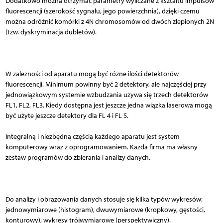
Dodatkowo można otrzymać parametry wyliczane z kształtu impulsów
fluorescencji (szerokość sygnału, jego powierzchnia), dzięki czemu
można odróżnić komórki z 4N chromosomów od dwóch zlepionych 2N
(tzw. dyskryminacja dubletów).
W zależności od aparatu mogą być różne ilości detektorów
fluorescencji. Minimum powinny być 2 detektory, ale najczęściej przy
jednowiązkowym systemie wzbudzania używa się trzech detektorów
FL1, FL2, FL3. Kiedy dostępna jest jeszcze jedna wiązka laserowa mogą
być użyte jeszcze detektory dla FL 4 i FL 5.
Integralną i niezbędną częścią każdego aparatu jest system
komputerowy wraz z oprogramowaniem. Każda firma ma własny
zestaw programów do zbierania i analizy danych.
Do analizy i obrazowania danych stosuje się kilka typów wykresów:
jednowymiarowe (histogram), dwuwymiarowe (kropkowy, gęstości,
konturowy), wykresy trójwymiarowe (perspektywiczny).