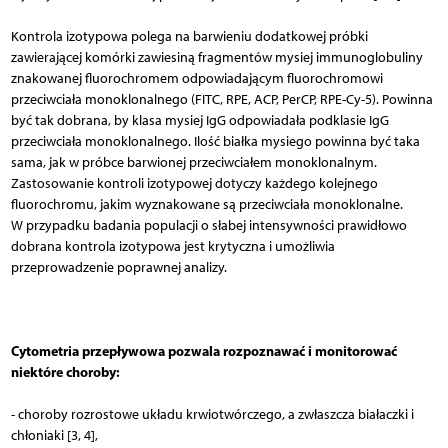
Kontrola izotypowa polega na barwieniu dodatkowej próbki
zawierającej komórki zawiesiną fragmentów mysiej immunoglobuliny
znakowanej fluorochromem odpowiadającym fluorochromowi
przeciwciała monoklonalnego (FITC, RPE, ACP, PerCP, RPE-Cy-5). Powinna
być tak dobrana, by klasa mysiej IgG odpowiadała podklasie IgG
przeciwciała monoklonalnego. Ilość białka mysiego powinna być taka
sama, jak w próbce barwionej przeciwciałem monoklonalnym.
Zastosowanie kontroli izotypowej dotyczy każdego kolejnego
fluorochromu, jakim wyznakowane są przeciwciała monoklonalne.
W przypadku badania populacji o słabej intensywności prawidłowo
dobrana kontrola izotypowa jest krytyczna i umożliwia
przeprowadzenie poprawnej analizy.
Cytometria przepływowa pozwala rozpoznawać i monitorować
niektóre choroby:
- choroby rozrostowe układu krwiotwórczego, a zwłaszcza białaczki i
chłoniaki [3, 4],