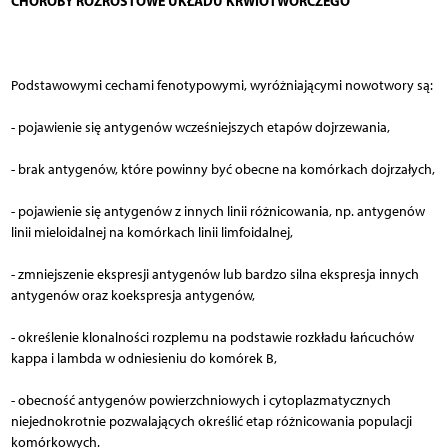
CHOROBY ROZROSTOWE UKŁADU KRWIOTWÓRCZEGO
Podstawowymi cechami fenotypowymi, wyróżniającymi nowotwory są:
- pojawienie się antygenów wcześniejszych etapów dojrzewania,
- brak antygenów, które powinny być obecne na komórkach dojrzałych,
- pojawienie się antygenów z innych linii różnicowania, np. antygenów
linii mieloidalnej na komórkach linii limfoidalnej,
- zmniejszenie ekspresji antygenów lub bardzo silna ekspresja innych
antygenów oraz koekspresja antygenów,
- określenie klonalności rozplemu na podstawie rozkładu łańcuchów
kappa i lambda w odniesieniu do komórek B,
- obecność antygenów powierzchniowych i cytoplazmatycznych
niejednokrotnie pozwalających określić etap różnicowania populacji
komórkowych.