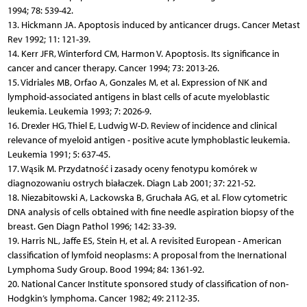
1994; 78: 539-42.
13. Hickmann JA. Apoptosis induced by anticancer drugs. Cancer Metast
Rev 1992; 11: 121-39.
14. Kerr JFR, Winterford CM, Harmon V. Apoptosis. Its significance in
cancer and cancer therapy. Cancer 1994; 73: 2013-26.
15. Vidriales MB, Orfao A, Gonzales M, et al. Expression of NK and
lymphoid-associated antigens in blast cells of acute myeloblastic
leukemia. Leukemia 1993; 7: 2026-9.
16. Drexler HG, Thiel E, Ludwig W-D. Review of incidence and clinical
relevance of myeloid antigen - positive acute lymphoblastic leukemia.
Leukemia 1991; 5: 637-45.
17. Wąsik M. Przydatność i zasady oceny fenotypu komórek w
diagnozowaniu ostrych białaczek. Diagn Lab 2001; 37: 221-52.
18. Niezabitowski A, Lackowska B, Gruchała AG, et al. Flow cytometric
DNA analysis of cells obtained with fine needle aspiration biopsy of the
breast. Gen Diagn Pathol 1996; 142: 33-39.
19. Harris NL, Jaffe ES, Stein H, et al. A revisited European - American
classification of lymfoid neoplasms: A proposal from the Inernational
Lymphoma Sudy Group. Bood 1994; 84: 1361-92.
20. National Cancer Institute sponsored study of classification of non-
Hodgkin’s lymphoma. Cancer 1982; 49: 2112-35.