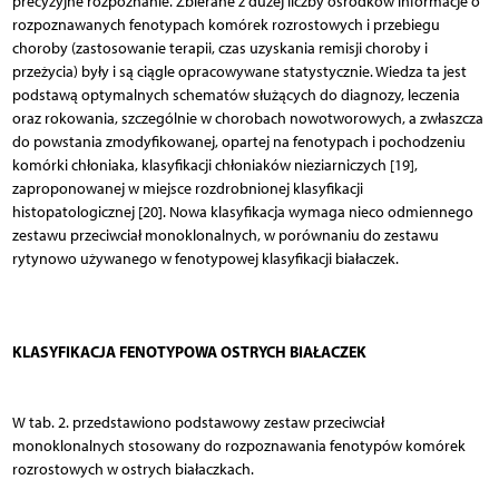
precyzyjne rozpoznanie. Zbierane z dużej liczby ośrodków informacje o
rozpoznawanych fenotypach komórek rozrostowych i przebiegu
choroby (zastosowanie terapii, czas uzyskania remisji choroby i
przeżycia) były i są ciągle opracowywane statystycznie. Wiedza ta jest
podstawą optymalnych schematów służących do diagnozy, leczenia
oraz rokowania, szczególnie w chorobach nowotworowych, a zwłaszcza
do powstania zmodyfikowanej, opartej na fenotypach i pochodzeniu
komórki chłoniaka, klasyfikacji chłoniaków nieziarniczych [19],
zaproponowanej w miejsce rozdrobnionej klasyfikacji
histopatologicznej [20]. Nowa klasyfikacja wymaga nieco odmiennego
zestawu przeciwciał monoklonalnych, w porównaniu do zestawu
rytynowo używanego w fenotypowej klasyfikacji białaczek.
KLASYFIKACJA FENOTYPOWA OSTRYCH BIAŁACZEK
W tab. 2. przedstawiono podstawowy zestaw przeciwciał
monoklonalnych stosowany do rozpoznawania fenotypów komórek
rozrostowych w ostrych białaczkach.