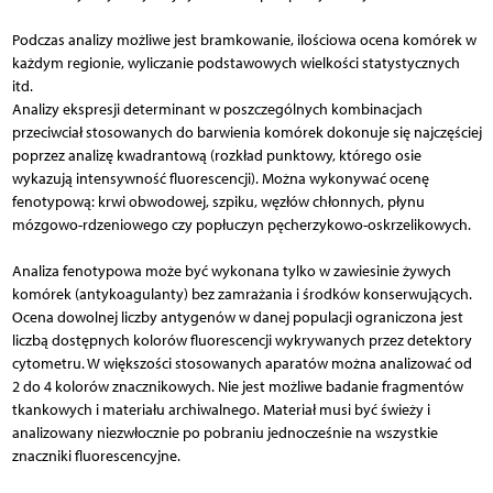
Podczas analizy możliwe jest bramkowanie, ilościowa ocena komórek w
każdym regionie, wyliczanie podstawowych wielkości statystycznych
itd.
Analizy ekspresji determinant w poszczególnych kombinacjach
przeciwciał stosowanych do barwienia komórek dokonuje się najczęściej
poprzez analizę kwadrantową (rozkład punktowy, którego osie
wykazują intensywność fluorescencji). Można wykonywać ocenę
fenotypową: krwi obwodowej, szpiku, węzłów chłonnych, płynu
mózgowo-rdzeniowego czy popłuczyn pęcherzykowo-oskrzelikowych.
Analiza fenotypowa może być wykonana tylko w zawiesinie żywych
komórek (antykoagulanty) bez zamrażania i środków konserwujących.
Ocena dowolnej liczby antygenów w danej populacji ograniczona jest
liczbą dostępnych kolorów fluorescencji wykrywanych przez detektory
cytometru. W większości stosowanych aparatów można analizować od
2 do 4 kolorów znacznikowych. Nie jest możliwe badanie fragmentów
tkankowych i materiału archiwalnego. Materiał musi być świeży i
analizowany niezwłocznie po pobraniu jednocześnie na wszystkie
znaczniki fluorescencyjne.