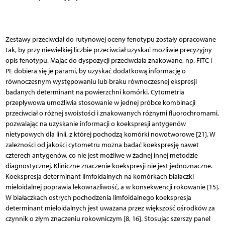
Zestawy przeciwciał do rutynowej oceny fenotypu zostały opracowane
tak, by przy niewielkiej liczbie przeciwciał uzyskać możliwie precyzyjny
opis fenotypu. Mając do dyspozycji przeciwciała znakowane, np. FITC i
PE dobiera się je parami, by uzyskać dodatkową informację o
równoczesnym występowaniu lub braku równoczesnej ekspresji
badanych determinant na powierzchni komórki. Cytometria
przepływowa umożliwia stosowanie w jednej próbce kombinacji
przeciwciał o różnej swoistości i znakowanych różnymi fluorochromami,
pozwalając na uzyskanie informacji o koekspresji antygenów
nietypowych dla linii, z której pochodzą komórki nowotworowe [21]. W
zależności od jakości cytometru można badać koekspresję nawet
czterech antygenów, co nie jest możliwe w żadnej innej metodzie
diagnostycznej. Kliniczne znaczenie koekspresji nie jest jednoznaczne.
Koekspresja determinant limfoidalnych na komórkach białaczki
mieloidalnej poprawia lekowrażliwość, a w konsekwencji rokowanie [15].
W białaczkach ostrych pochodzenia limfoidalnego koekspresja
determinant mieloidalnych jest uważana przez większość ośrodków za
czynnik o złym znaczeniu rokowniczym [8, 16]. Stosując szerszy panel