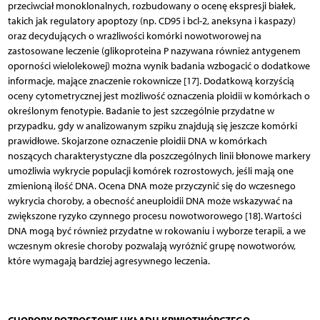
przeciwciał monoklonalnych, rozbudowany o ocenę ekspresji białek,
takich jak regulatory apoptozy (np. CD95 i bcl-2, aneksyna i kaspazy)
oraz decydujących o wrażliwości komórki nowotworowej na
zastosowane leczenie (glikoproteina P nazywana również antygenem
oporności wielolekowej) można wynik badania wzbogacić o dodatkowe
informacje, mające znaczenie rokownicze [17]. Dodatkową korzyścią
oceny cytometrycznej jest możliwość oznaczenia ploidii w komórkach o
określonym fenotypie. Badanie to jest szczególnie przydatne w
przypadku, gdy w analizowanym szpiku znajdują się jeszcze komórki
prawidłowe. Skojarzone oznaczenie ploidii DNA w komórkach
noszących charakterystyczne dla poszczególnych linii błonowe markery
umożliwia wykrycie populacji komórek rozrostowych, jeśli mają one
zmienioną ilość DNA. Ocena DNA może przyczynić się do wczesnego
wykrycia choroby, a obecność aneuploidii DNA może wskazywać na
zwiększone ryzyko czynnego procesu nowotworowego [18]. Wartości
DNA mogą być również przydatne w rokowaniu i wyborze terapii, a we
wczesnym okresie choroby pozwalają wyróżnić grupę nowotworów,
które wymagają bardziej agresywnego leczenia.