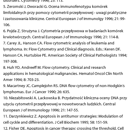
disorders. Cytometry 1996; 25: 113.
5. Żeromski J, Dworacki G. Ocena immunofenotypu komórek
limfoidalnych przy pomocy cytometrii przepływowej - uwagi praktyczne
i zastosowania kliniczne. Central European J of Immunolgy 1996; 21: 99-
106.
6. Pojda Z, Strużyna J. Cytometria przepływowa w badaniach komórek
krwiotwórczych. Central European J of Immunology 1996; 21: 114-8.
7. Carey JL, Hanson CA. Flow cytometric analysis of leukemia and
lymphoma. In: Flow Cytometry and Clinical diagnosis. Eds.: Keren DF,
Hanson CA, Hurtubise PE. American Society of Clinical Pathologists 1994;
197-308.
8. Huh YO, Andreeff M. Flow cytometry. Clinical and research
applications in hematological malignancies. Hematol Oncol Clin North
Amer 1994; 8: 703-23.
9. Macartney JC, Camplejohn RS. DNA flow cytometry of non-Hodgkin’s
lymphomas. Eur J Cancer 1990; 26: 635.
10. Niezabitowski A, Lackowska B. Przydatność kliniczna oceny DNA przy
użyciu cytometrii przepływowej w nowotworach ludzkich. Central
European J of Immunology 1996; 21: 147-55.
11. Darzynkiewicz Z. Apoptosis in antitumor strategies: Modulation of
cell cyckle and differentiation. J Cell Biochem 1995; 58: 151-59.
12. Fisher DE. Apoptosis in cancer therapy: crossing the threshold. Cell