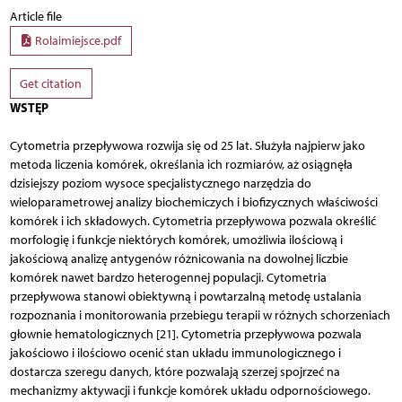
Article file
Rolaimiejsce.pdf
Get citation
WSTĘP
Cytometria przepływowa rozwija się od 25 lat. Służyła najpierw jako
metoda liczenia komórek, określania ich rozmiarów, aż osiągnęła
dzisiejszy poziom wysoce specjalistycznego narzędzia do
wieloparametrowej analizy biochemiczych i biofizycznych właściwości
komórek i ich składowych. Cytometria przepływowa pozwala określić
morfologię i funkcje niektórych komórek, umożliwia ilościową i
jakościową analizę antygenów różnicowania na dowolnej liczbie
komórek nawet bardzo heterogennej populacji. Cytometria
przepływowa stanowi obiektywną i powtarzalną metodę ustalania
rozpoznania i monitorowania przebiegu terapii w różnych schorzeniach
głownie hematologicznych [21]. Cytometria przepływowa pozwala
jakościowo i ilościowo ocenić stan układu immunologicznego i
dostarcza szeregu danych, które pozwalają szerzej spojrzeć na
mechanizmy aktywacji i funkcje komórek układu odpornościowego.