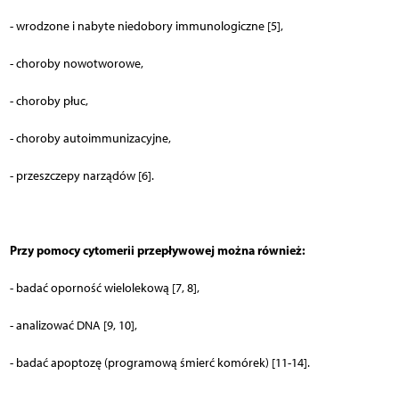
- wrodzone i nabyte niedobory immunologiczne [5],
- choroby nowotworowe,
- choroby płuc,
- choroby autoimmunizacyjne,
- przeszczepy narządów [6].
Przy pomocy cytomerii przepływowej można również:
- badać oporność wielolekową [7, 8],
- analizować DNA [9, 10],
- badać apoptozę (programową śmierć komórek) [11-14].