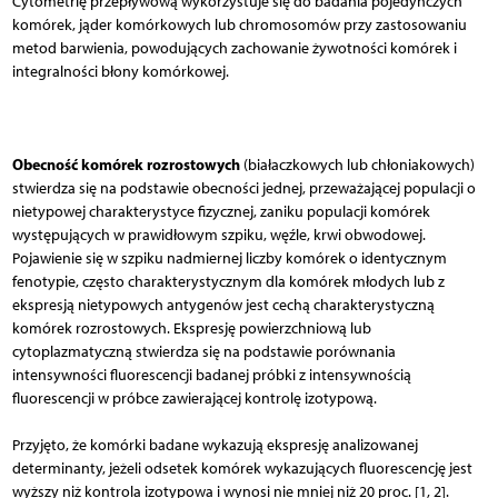
Cytometrię przepływową wykorzystuje się do badania pojedynczych
komórek, jąder komórkowych lub chromosomów przy zastosowaniu
metod barwienia, powodujących zachowanie żywotności komórek i
integralności błony komórkowej.
Obecność komórek rozrostowych
(białaczkowych lub chłoniakowych)
stwierdza się na podstawie obecności jednej, przeważającej populacji o
nietypowej charakterystyce fizycznej, zaniku populacji komórek
występujących w prawidłowym szpiku, węźle, krwi obwodowej.
Pojawienie się w szpiku nadmiernej liczby komórek o identycznym
fenotypie, często charakterystycznym dla komórek młodych lub z
ekspresją nietypowych antygenów jest cechą charakterystyczną
komórek rozrostowych. Ekspresję powierzchniową lub
cytoplazmatyczną stwierdza się na podstawie porównania
intensywności fluorescencji badanej próbki z intensywnością
fluorescencji w próbce zawierającej kontrolę izotypową.
Przyjęto, że komórki badane wykazują ekspresję analizowanej
determinanty, jeżeli odsetek komórek wykazujących fluorescencję jest
wyższy niż kontrola izotypowa i wynosi nie mniej niż 20 proc. [1, 2].