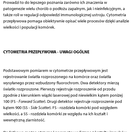
Prowadzi to do lepszego poznania zarówno ich znaczenia w
patogenezie wielu chorób o podłożu zapalnym, jak i nieinfekcyjnym, a
także roli w regulacji odpowiedzi immunologicznej ustroju. Cytometria
przepływowa pomaga obiektywnie opisać wiele procesów dzięki analizie
wielkości i populacji komórek.
CYTOMETRIA PRZEPŁYWOWA - UWAGI OGÓLNE
Podstawowym pomiarem w cytometrze przepływowym jest
rejestrowanie światła rozproszonego na komórce oraz światła
wysyłanego przez wzbudzony fluorochrom. Dwa detektory mierzą
światło rozproszone. Pierwszy rejestruje rozproszenie od przodu
zgodnie z kierunkiem wiązki laserowej pod niewielkim kątem poniżej
100 (FS -
Forward Scatter
). Drugi detektor rejestruje rozproszenie pod
kątem 900 (SS -
Side Scatter
). FS - rozdziela komórki pod względem
wielkości, a SS - rozdziela komórki ze względu na ich kształt i
wewnętrzną ziarnistość.