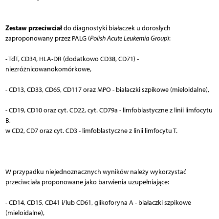
Zestaw przeciwciał
do diagnostyki białaczek u dorosłych
zaproponowany przez PALG (
Polish Acute Leukemia Group
):
- TdT, CD34, HLA-DR (dodatkowo CD38, CD71) -
niezróżnicowanokomórkowe,
- CD13, CD33, CD65, CD117 oraz MPO - białaczki szpikowe (mieloidalne),
- CD19, CD10 oraz cyt. CD22, cyt. CD79a - limfoblastyczne z linii limfocytu
B,
w CD2, CD7 oraz cyt. CD3 - limfoblastyczne z linii limfocytu T.
W przypadku niejednoznacznych wyników należy wykorzystać
przeciwciała proponowane jako barwienia uzupełniające:
- CD14, CD15, CD41 i/lub CD61, glikoforyna A - białaczki szpikowe
(mieloidalne),