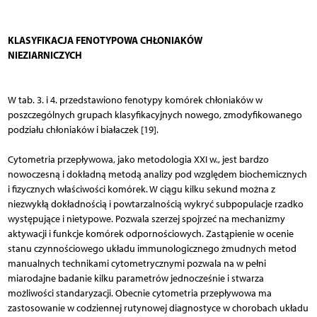
KLASYFIKACJA FENOTYPOWA CHŁONIAKÓW
NIEZIARNICZYCH
W tab. 3. i 4. przedstawiono fenotypy komórek chłoniaków w
poszczególnych grupach klasyfikacyjnych nowego, zmodyfikowanego
podziału chłoniaków i białaczek [19].
Cytometria przepływowa, jako metodologia XXI w., jest bardzo
nowoczesną i dokładną metodą analizy pod względem biochemicznych
i fizycznych właściwości komórek. W ciągu kilku sekund można z
niezwykłą dokładnością i powtarzalnością wykryć subpopulacje rzadko
występujące i nietypowe. Pozwala szerzej spojrzeć na mechanizmy
aktywacji i funkcje komórek odpornościowych. Zastąpienie w ocenie
stanu czynnościowego układu immunologicznego żmudnych metod
manualnych technikami cytometrycznymi pozwala na w pełni
miarodajne badanie kilku parametrów jednocześnie i stwarza
możliwości standaryzacji. Obecnie cytometria przepływowa ma
zastosowanie w codziennej rutynowej diagnostyce w chorobach układu