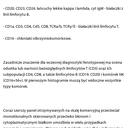
- CD20, CD23, CD24, łańcuchy lekkie kappa i lambda, cyt IgM - białaczki z
linii limfocytu B,
- CD1a, CD3, CD4, Cd5, CD8, TCRa/b, TCRγ/δ - białaczki linii limfocytu T,
- CD16 - chłoniaki olbrzymiokomórkowe.
Zasadnicze znaczenie dla wczesnej diagnostyki fenotypowej ma ocena
odsetka lub wartości bezwzględnych limfocytów T (CD3) oraz ich
subpopulacji CD4, CD8, a także limfocytów B (CD19, CD20) i komórek NK
(CD16+56+). W pierwszym histogramie muszą być widoczne wszystkie
typy komórek.
Coraz szerszy panel otrzymywanych na skalę komercyjną przeciwciał
monoklonalnych skierowanych przeciwko błonom i
cytoplazmatycznym białkom umożliwia w wielu przypadkach