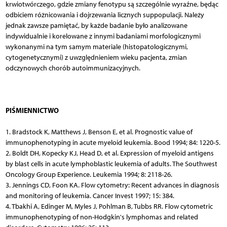
krwiotwórczego, gdzie zmiany fenotypu są szczególnie wyraźne, będąc
odbiciem różnicowania i dojrzewania licznych suppopulacji. Należy
jednak zawsze pamiętać, by każde badanie było analizowane
indywidualnie i korelowane z innymi badaniami morfologicznymi
wykonanymi na tym samym materiale (histopatologicznymi,
cytogenetycznymi) z uwzględnieniem wieku pacjenta, zmian
odczynowych chorób autoimmunizacyjnych.
PIŚMIENNICTWO
1. Bradstock K, Matthews J, Benson E, et al. Prognostic value of
immunophenotyping in acute myeloid leukemia. Bood 1994; 84: 1220-5.
2. Boldt DH, Kopecky KJ, Head D, et al. Expression of myeloid antigens
by blast cells in acute lymphoblastic leukemia of adults. The Southwest
Oncology Group Experience. Leukemia 1994; 8: 2118-26.
3. Jennings CD, Foon KA. Flow cytometry: Recent advances in diagnosis
and monitoring of leukemia. Cancer Invest 1997; 15: 384.
4. Tbakhi A, Edinger M, Myles J, Pohlman B, Tubbs RR. Flow cytometric
immunophenotyping of non-Hodgkin's lymphomas and related