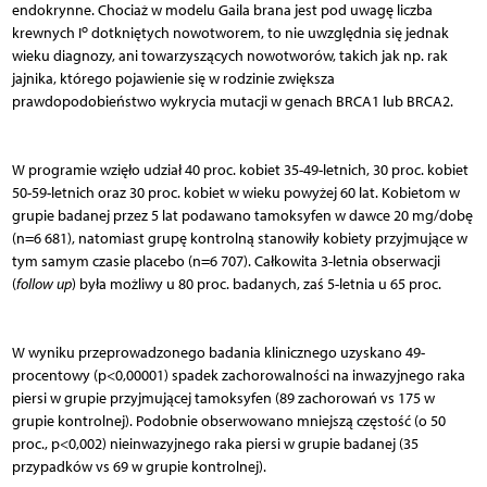
endokrynne. Chociaż w modelu Gaila brana jest pod uwagę liczba
o
krewnych I
dotkniętych nowotworem, to nie uwzględnia się jednak
wieku diagnozy, ani towarzyszących nowotworów, takich jak np. rak
jajnika, którego pojawienie się w rodzinie zwiększa
prawdopodobieństwo wykrycia mutacji w genach BRCA1 lub BRCA2.
W programie wzięło udział 40 proc. kobiet 35-49-letnich, 30 proc. kobiet
50-59-letnich oraz 30 proc. kobiet w wieku powyżej 60 lat. Kobietom w
grupie badanej przez 5 lat podawano tamoksyfen w dawce 20 mg/dobę
(n=6 681), natomiast grupę kontrolną stanowiły kobiety przyjmujące w
tym samym czasie placebo (n=6 707). Całkowita 3-letnia obserwacji
(
follow up
) była możliwy u 80 proc. badanych, zaś 5-letnia u 65 proc.
W wyniku przeprowadzonego badania klinicznego uzyskano 49-
procentowy (p<0,00001) spadek zachorowalności na inwazyjnego raka
piersi w grupie przyjmującej tamoksyfen (89 zachorowań vs 175 w
grupie kontrolnej). Podobnie obserwowano mniejszą częstość (o 50
proc., p<0,002) nieinwazyjnego raka piersi w grupie badanej (35
przypadków vs 69 w grupie kontrolnej).