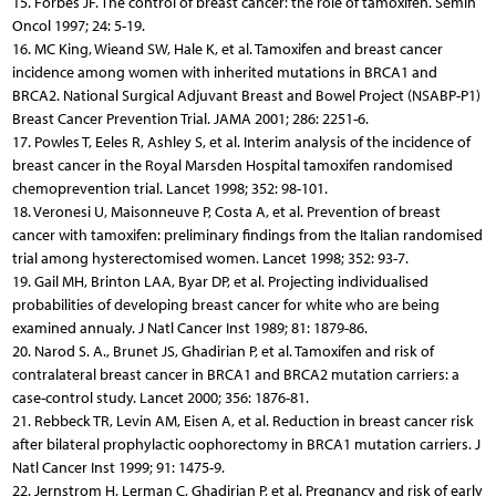
15. Forbes JF. The control of breast cancer: the role of tamoxifen. Semin
Oncol 1997; 24: 5-19.
16. MC King, Wieand SW, Hale K, et al. Tamoxifen and breast cancer
incidence among women with inherited mutations in BRCA1 and
BRCA2. National Surgical Adjuvant Breast and Bowel Project (NSABP-P1)
Breast Cancer Prevention Trial. JAMA 2001; 286: 2251-6.
17. Powles T, Eeles R, Ashley S, et al. Interim analysis of the incidence of
breast cancer in the Royal Marsden Hospital tamoxifen randomised
chemoprevention trial. Lancet 1998; 352: 98-101.
18. Veronesi U, Maisonneuve P, Costa A, et al. Prevention of breast
cancer with tamoxifen: preliminary findings from the Italian randomised
trial among hysterectomised women. Lancet 1998; 352: 93-7.
19. Gail MH, Brinton LAA, Byar DP, et al. Projecting individualised
probabilities of developing breast cancer for white who are being
examined annualy. J Natl Cancer Inst 1989; 81: 1879-86.
20. Narod S. A., Brunet JS, Ghadirian P, et al. Tamoxifen and risk of
contralateral breast cancer in BRCA1 and BRCA2 mutation carriers: a
case-control study. Lancet 2000; 356: 1876-81.
21. Rebbeck TR, Levin AM, Eisen A, et al. Reduction in breast cancer risk
after bilateral prophylactic oophorectomy in BRCA1 mutation carriers. J
Natl Cancer Inst 1999; 91: 1475-9.
22. Jernstrom H, Lerman C, Ghadirian P, et al. Pregnancy and risk of early