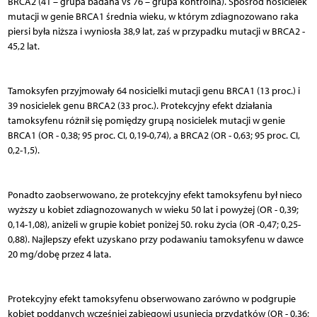
BRCA2 (41 – grupa badana vs 76 – grupa kontrolna). Spośród nosicielek
mutacji w genie BRCA1 średnia wieku, w którym zdiagnozowano raka
piersi była niższa i wyniosła 38,9 lat, zaś w przypadku mutacji w BRCA2 -
45,2 lat.
Tamoksyfen przyjmowały 64 nosicielki mutacji genu BRCA1 (13 proc.) i
39 nosicielek genu BRCA2 (33 proc.). Protekcyjny efekt działania
tamoksyfenu różnił się pomiędzy grupą nosicielek mutacji w genie
BRCA1 (OR - 0,38; 95 proc. CI, 0,19-0,74), a BRCA2 (OR - 0,63; 95 proc. CI,
0,2-1,5).
Ponadto zaobserwowano, że protekcyjny efekt tamoksyfenu był nieco
wyższy u kobiet zdiagnozowanych w wieku 50 lat i powyżej (OR - 0,39;
0,14-1,08), aniżeli w grupie kobiet poniżej 50. roku życia (OR -0,47; 0,25-
0,88). Najlepszy efekt uzyskano przy podawaniu tamoksyfenu w dawce
20 mg/dobę przez 4 lata.
Protekcyjny efekt tamoksyfenu obserwowano zarówno w podgrupie
kobiet poddanych wcześniej zabiegowi usunięcia przydatków (OR - 0,36;