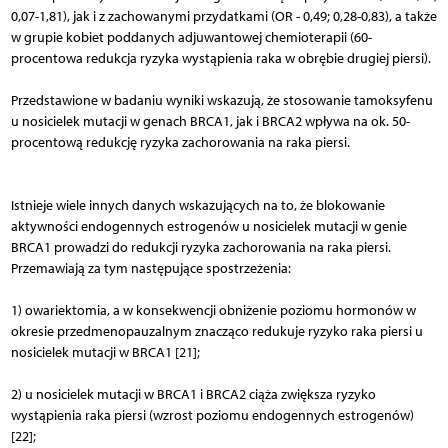
0,07-1,81), jak i z zachowanymi przydatkami (OR - 0,49; 0,28-0,83), a także
w grupie kobiet poddanych adjuwantowej chemioterapii (60-
procentowa redukcja ryzyka wystąpienia raka w obrębie drugiej piersi).
Przedstawione w badaniu wyniki wskazują, że stosowanie tamoksyfenu
u nosicielek mutacji w genach BRCA1, jak i BRCA2 wpływa na ok. 50-
procentową redukcję ryzyka zachorowania na raka piersi.
Istnieje wiele innych danych wskazujących na to, że blokowanie
aktywności endogennych estrogenów u nosicielek mutacji w genie
BRCA1 prowadzi do redukcji ryzyka zachorowania na raka piersi.
Przemawiają za tym następujące spostrzeżenia:
1) owariektomia, a w konsekwencji obniżenie poziomu hormonów w
okresie przedmenopauzalnym znacząco redukuje ryzyko raka piersi u
nosicielek mutacji w BRCA1 [21];
2) u nosicielek mutacji w BRCA1 i BRCA2 ciąża zwiększa ryzyko
wystąpienia raka piersi (wzrost poziomu endogennych estrogenów)
[22];