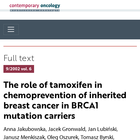
Full text
9/2002 vol. 6
The role of tamoxifen in
chemoprevention of inherited
breast cancer in BRCA1
mutation carriers
Anna Jakubowska
,
Jacek Gronwald
,
Jan Lubiński
,
Janusz Menkiszak
,
Oleg Oszurek
,
Tomasz Byrski
,