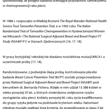
spowodowały, że podjęto badania oceniające przydatność tamoksyfenu
w chemoprewencji raka piersi.
W 1986 r. rozpoczęto w Wielkiej Brytanii
The Royal Marsden National Health
Service Trust Tamoxifen Prevention Trial
, a w 1992 roku
The Italian
Randomized Trial of Tamoxifen Chemoprevention in Hysterectomized Women
we Włoszech i
The National Surgical Adjuvant Breast and Bowel Project P1
Study
(NSABP-P1) w Stanach Zjednoczonych [16, 17, 18].
W pracy brytyjskiej i włoskiej nie zbadano nosicielstwa mutacji BRCA1 u
uczestniczek próby [17, 18].
Randomizowane, z podwójnie ślepą próbą, kontrolowane
placebo
badanie
Breast Cancer Prevention Trial
(BCPT) zostało przeprowadzone
przez
National Surgical Adjuvant Breast and Bowel Project
(NSABP) pod
kierunkiem dr. Bernarda Fishera. Wzięło w nim udział 13 388 kobiet w
wieku powyżej 35 lat, u których stwierdzono zwiększone ryzyko
wystąpienia raka piersi. Kobiety powyżej 60. roku życia kwalifikowano
do grupy ryzyka jedynie na podstawie kryterium wieku. Natomiast
młodsze musiały spełniać inne kryteria, by przewidywane w ciągu 5 lat