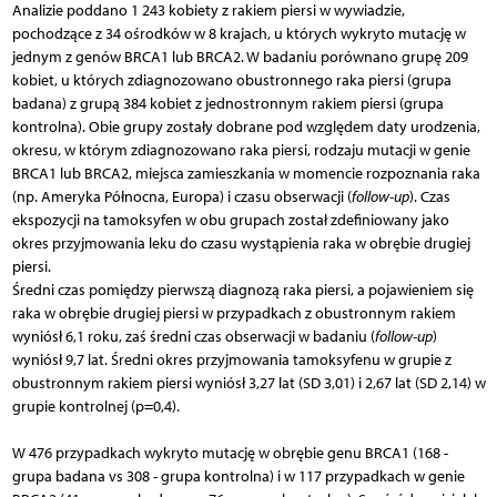
Analizie poddano 1 243 kobiety z rakiem piersi w wywiadzie,
pochodzące z 34 ośrodków w 8 krajach, u których wykryto mutację w
jednym z genów BRCA1 lub BRCA2. W badaniu porównano grupę 209
kobiet, u których zdiagnozowano obustronnego raka piersi (grupa
badana) z grupą 384 kobiet z jednostronnym rakiem piersi (grupa
kontrolna). Obie grupy zostały dobrane pod względem daty urodzenia,
okresu, w którym zdiagnozowano raka piersi, rodzaju mutacji w genie
BRCA1 lub BRCA2, miejsca zamieszkania w momencie rozpoznania raka
(np. Ameryka Północna, Europa) i czasu obserwacji (
follow-up
). Czas
ekspozycji na tamoksyfen w obu grupach został zdefiniowany jako
okres przyjmowania leku do czasu wystąpienia raka w obrębie drugiej
piersi.
Średni czas pomiędzy pierwszą diagnozą raka piersi, a pojawieniem się
raka w obrębie drugiej piersi w przypadkach z obustronnym rakiem
wyniósł 6,1 roku, zaś średni czas obserwacji w badaniu (
follow-up
)
wyniósł 9,7 lat. Średni okres przyjmowania tamoksyfenu w grupie z
obustronnym rakiem piersi wyniósł 3,27 lat (SD 3,01) i 2,67 lat (SD 2,14) w
grupie kontrolnej (p=0,4).
W 476 przypadkach wykryto mutację w obrębie genu BRCA1 (168 -
grupa badana vs 308 - grupa kontrolna) i w 117 przypadkach w genie