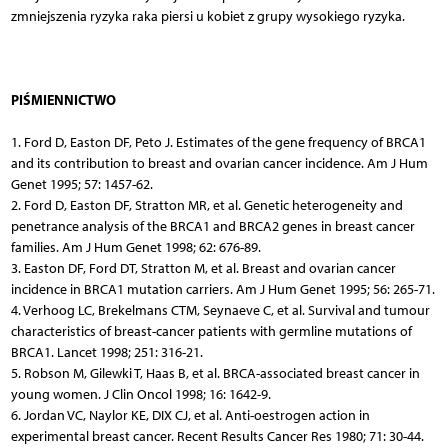
zmniejszenia ryzyka raka piersi u kobiet z grupy wysokiego ryzyka.
PIŚMIENNICTWO
1. Ford D, Easton DF, Peto J. Estimates of the gene frequency of BRCA1
and its contribution to breast and ovarian cancer incidence. Am J Hum
Genet 1995; 57: 1457-62.
2. Ford D, Easton DF, Stratton MR, et al. Genetic heterogeneity and
penetrance analysis of the BRCA1 and BRCA2 genes in breast cancer
families. Am J Hum Genet 1998; 62: 676-89.
3. Easton DF, Ford DT, Stratton M, et al. Breast and ovarian cancer
incidence in BRCA1 mutation carriers. Am J Hum Genet 1995; 56: 265-71.
4. Verhoog LC, Brekelmans CTM, Seynaeve C, et al. Survival and tumour
characteristics of breast-cancer patients with germline mutations of
BRCA1. Lancet 1998; 251: 316-21.
5. Robson M, Gilewki T, Haas B, et al. BRCA-associated breast cancer in
young women. J Clin Oncol 1998; 16: 1642-9.
6. Jordan VC, Naylor KE, DIX CJ, et al. Anti-oestrogen action in
experimental breast cancer. Recent Results Cancer Res 1980; 71: 30-44.