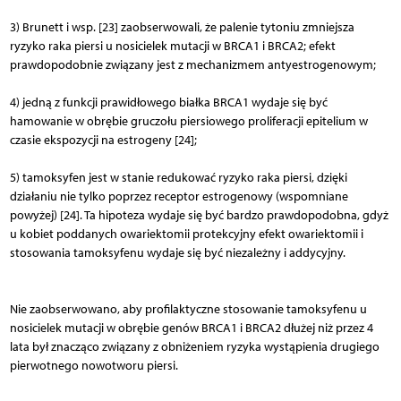
3) Brunett i wsp. [23] zaobserwowali, że palenie tytoniu zmniejsza
ryzyko raka piersi u nosicielek mutacji w BRCA1 i BRCA2; efekt
prawdopodobnie związany jest z mechanizmem antyestrogenowym;
4) jedną z funkcji prawidłowego białka BRCA1 wydaje się być
hamowanie w obrębie gruczołu piersiowego proliferacji epitelium w
czasie ekspozycji na estrogeny [24];
5) tamoksyfen jest w stanie redukować ryzyko raka piersi, dzięki
działaniu nie tylko poprzez receptor estrogenowy (wspomniane
powyżej) [24]. Ta hipoteza wydaje się być bardzo prawdopodobna, gdyż
u kobiet poddanych owariektomii protekcyjny efekt owariektomii i
stosowania tamoksyfenu wydaje się być niezależny i addycyjny.
Nie zaobserwowano, aby profilaktyczne stosowanie tamoksyfenu u
nosicielek mutacji w obrębie genów BRCA1 i BRCA2 dłużej niż przez 4
lata był znacząco związany z obniżeniem ryzyka wystąpienia drugiego
pierwotnego nowotworu piersi.