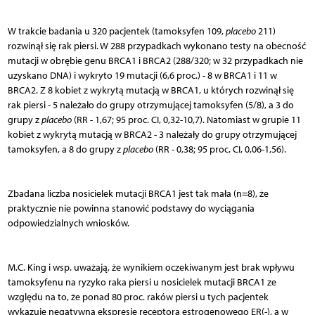
W trakcie badania u 320 pacjentek (tamoksyfen 109,
placebo
211)
rozwinął się rak piersi. W 288 przypadkach wykonano testy na obecność
mutacji w obrębie genu BRCA1 i BRCA2 (288/320; w 32 przypadkach nie
uzyskano DNA) i wykryto 19 mutacji (6,6 proc.) - 8 w BRCA1 i 11 w
BRCA2. Z 8 kobiet z wykrytą mutacją w BRCA1, u których rozwinął się
rak piersi - 5 należało do grupy otrzymującej tamoksyfen (5/8), a 3 do
grupy z
placebo
(RR - 1,67; 95 proc. CI, 0,32-10,7). Natomiast w grupie 11
kobiet z wykrytą mutacją w BRCA2 - 3 należały do grupy otrzymującej
tamoksyfen, a 8 do grupy z
placebo
(RR - 0,38; 95 proc. CI, 0,06-1,56).
Zbadana liczba nosicielek mutacji BRCA1 jest tak mała (n=8), że
praktycznie nie powinna stanowić podstawy do wyciągania
odpowiedzialnych wniosków.
M.C. King i wsp. uważają, że wynikiem oczekiwanym jest brak wpływu
tamoksyfenu na ryzyko raka piersi u nosicielek mutacji BRCA1 ze
względu na to, że ponad 80 proc. raków piersi u tych pacjentek
wykazuje negatywną ekspresję receptora estrogenowego ER(-), a w