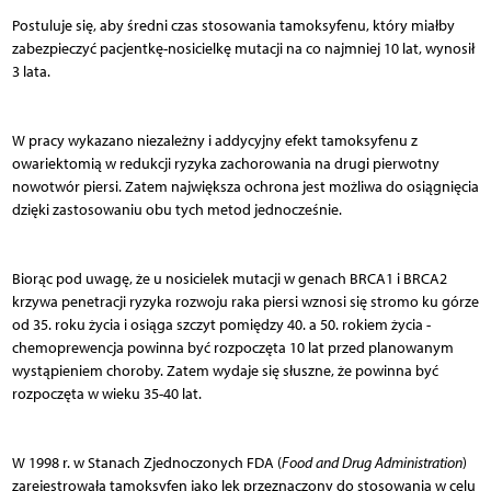
Postuluje się, aby średni czas stosowania tamoksyfenu, który miałby
zabezpieczyć pacjentkę-nosicielkę mutacji na co najmniej 10 lat, wynosił
3 lata.
W pracy wykazano niezależny i addycyjny efekt tamoksyfenu z
owariektomią w redukcji ryzyka zachorowania na drugi pierwotny
nowotwór piersi. Zatem największa ochrona jest możliwa do osiągnięcia
dzięki zastosowaniu obu tych metod jednocześnie.
Biorąc pod uwagę, że u nosicielek mutacji w genach BRCA1 i BRCA2
krzywa penetracji ryzyka rozwoju raka piersi wznosi się stromo ku górze
od 35. roku życia i osiąga szczyt pomiędzy 40. a 50. rokiem życia -
chemoprewencja powinna być rozpoczęta 10 lat przed planowanym
wystąpieniem choroby. Zatem wydaje się słuszne, że powinna być
rozpoczęta w wieku 35-40 lat.
W 1998 r. w Stanach Zjednoczonych FDA (
Food and Drug Administration
)
zarejestrowała tamoksyfen jako lek przeznaczony do stosowania w celu