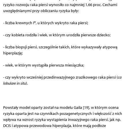
ryzyko rozwoju raka piersi wynosiło co najmniej 1,66 proc. Cechami
uwzględnianymi przy obliczaniu ryzyka były:
o
- liczba krewnych I
, u których wykryto raka piersi;
- czy kobieta rodziła i wiek, w którym urodziła pierwsze dziecko;
- liczba biopsji piersi, szczególnie takich, które wykazywały atypową
hiperplazję;
- wiek, w którym wystąpiła pierwsza miesiączka;
- czy wykryto wcześniej przedinwazyjnego zrazikowego raka piersi (
ca
lobulare in situ
).
Powstały model oparty został na modelu Gaila [19], w którym ocena
ryzyka oparta jest na czynnikach pozagenetycznych i większość z nich
wpływa na wzrost ryzyka wystąpienia inwazyjnego raka piersi, jak np.
DCIS i atypowa przewodowa hiperplazja, które mają podłoże