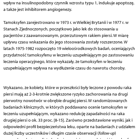
wpływ na insulinopodobny czynnik wzrostu typu 1, indukuje apoptozę,
a także jest inhibitorem angiogenezy.
Tamoksyfen zarejestrowano w 1973 r. w Wielkiej Brytanii i w 1977 r. w
Stanach Zjednoczonych, początkowo jako lek do stosowania u
pacjentów z zaawansowanym, przerzutowym rakiem piersi. W miarę
upływu czasu wskazania do jego stosowania zostały rozszerzone. W
latach 1975-1982 rozpoczęto 19 wieloośrodkowych badań, oceniających
przydatność tamoksyfenu w leczeniu uzupełniającym po zastosowaniu
leczenia operacyjnego, które wykazały, że tamoksyfen w leczeniu
uzupełniającym wpływa na wydłużenie czasu do nawrotu choroby.
Wykazano, że kobiety, które w przeszłości były leczone z powodu raka
piersi mają aż 2-3-krotnie zwiększone ryzyko zachorowania na drugi
pierwotny nowotwór w obrębie drugiej piersi. W randomizowanych
badaniach klinicznych, w których poddawano ocenie tamoksyfen w
leczeniu uzupełniającym, wykazano redukcję zapadalności na raka
drugiej piersi o ok. 33 proc. [8-15]. Zarówno przedstawione wyniki, jak i
odpowiedni profil bezpieczeństwa leku, oparte na badaniach z udziałem
dużej liczby uczestników i długim czasie obserwacji (
follow-up
)