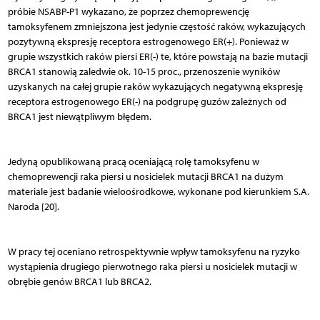
próbie NSABP-P1 wykazano, że poprzez chemoprewencję
tamoksyfenem zmniejszona jest jedynie częstość raków, wykazujących
pozytywną ekspresję receptora estrogenowego ER(+). Ponieważ w
grupie wszystkich raków piersi ER(-) te, które powstają na bazie mutacji
BRCA1 stanowią zaledwie ok. 10-15 proc., przenoszenie wyników
uzyskanych na całej grupie raków wykazujących negatywną ekspresję
receptora estrogenowego ER(-) na podgrupę guzów zależnych od
BRCA1 jest niewątpliwym błędem.
Jedyną opublikowaną pracą oceniającą rolę tamoksyfenu w
chemoprewencji raka piersi u nosicielek mutacji BRCA1 na dużym
materiale jest badanie wieloośrodkowe, wykonane pod kierunkiem S.A.
Naroda [20].
W pracy tej oceniano retrospektywnie wpływ tamoksyfenu na ryzyko
wystąpienia drugiego pierwotnego raka piersi u nosicielek mutacji w
obrębie genów BRCA1 lub BRCA2.