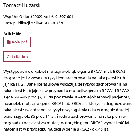
Tomasz Huzarski
Współcz Onkol (2002), vol. 6, 9, 597-601
Data publikacji online: 2003/03/26
Article file
Rola.pdf
Get citation
Występowanie u kobiet mutacji w obrębie genu BRCA1 i/lub BRCA2
związane jest z wysokim ryzykiem zachorowania na raka piersi i/lub
jajnika [1, 2]. Dane literaturowe wskazują, że ryzyko zachorowania na
raka piersi i/lub jajnika w przypadku mutacji w genach BRCA1 i BRCA2
sięga ~80–85 proc. [2, 3]. Na podstawie 10-letniej obserwacji pacjentek,
nosicielek mutacji w genie BRCA1 lub BRCA2, u których zdiagnozowano
raka piersi stwierdzono, że ryzyko wystąpienia raka w obrębie drugiej
piersi sięga ok. 35 proc. [4, 5]. Średnia zachorowania na raka piersi w
przypadku nosicielstwa mutacji w obrębie genu BRCA1 wynosi ~40 lat,
natomiast w przypadku mutacji w genie BRCA2 - ok. 45 lat.