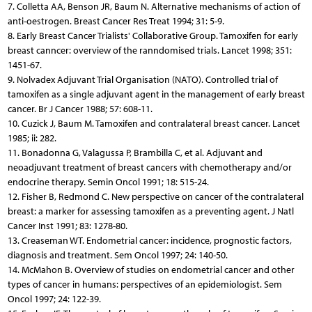
7. Colletta AA, Benson JR, Baum N. Alternative mechanisms of action of
anti-oestrogen. Breast Cancer Res Treat 1994; 31: 5-9.
8. Early Breast Cancer Trialists' Collaborative Group. Tamoxifen for early
breast canncer: overview of the ranndomised trials. Lancet 1998; 351:
1451-67.
9. Nolvadex Adjuvant Trial Organisation (NATO). Controlled trial of
tamoxifen as a single adjuvant agent in the management of early breast
cancer. Br J Cancer 1988; 57: 608-11.
10. Cuzick J, Baum M. Tamoxifen and contralateral breast cancer. Lancet
1985; ii: 282.
11. Bonadonna G, Valagussa P, Brambilla C, et al. Adjuvant and
neoadjuvant treatment of breast cancers with chemotherapy and/or
endocrine therapy. Semin Oncol 1991; 18: 515-24.
12. Fisher B, Redmond C. New perspective on cancer of the contralateral
breast: a marker for assessing tamoxifen as a preventing agent. J Natl
Cancer Inst 1991; 83: 1278-80.
13. Creaseman WT. Endometrial cancer: incidence, prognostic factors,
diagnosis and treatment. Sem Oncol 1997; 24: 140-50.
14. McMahon B. Overview of studies on endometrial cancer and other
types of cancer in humans: perspectives of an epidemiologist. Sem
Oncol 1997; 24: 122-39.