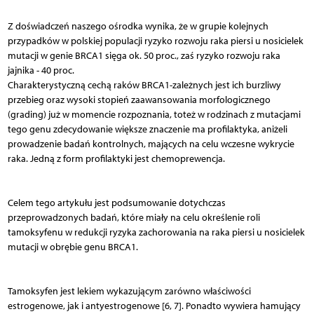
Z doświadczeń naszego ośrodka wynika, że w grupie kolejnych
przypadków w polskiej populacji ryzyko rozwoju raka piersi u nosicielek
mutacji w genie BRCA1 sięga ok. 50 proc., zaś ryzyko rozwoju raka
jajnika - 40 proc.
Charakterystyczną cechą raków BRCA1-zależnych jest ich burzliwy
przebieg oraz wysoki stopień zaawansowania morfologicznego
(grading) już w momencie rozpoznania, toteż w rodzinach z mutacjami
tego genu zdecydowanie większe znaczenie ma profilaktyka, aniżeli
prowadzenie badań kontrolnych, mających na celu wczesne wykrycie
raka. Jedną z form profilaktyki jest chemoprewencja.
Celem tego artykułu jest podsumowanie dotychczas
przeprowadzonych badań, które miały na celu określenie roli
tamoksyfenu w redukcji ryzyka zachorowania na raka piersi u nosicielek
mutacji w obrębie genu BRCA1.
Tamoksyfen jest lekiem wykazującym zarówno właściwości
estrogenowe, jak i antyestrogenowe [6, 7]. Ponadto wywiera hamujący