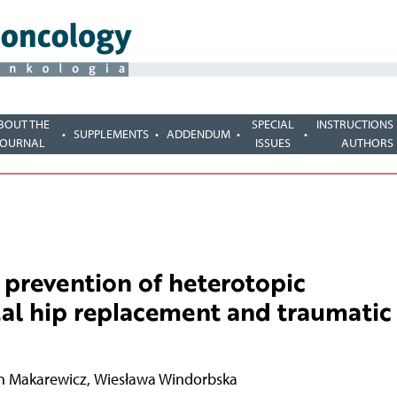
BOUT THE
SPECIAL
INSTRUCTIONS
SUPPLEMENTS
ADDENDUM
JOURNAL
ISSUES
AUTHORS
he prevention of heterotopic
otal hip replacement and traumatic
 Makarewicz
,
Wiesława Windorbska