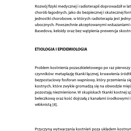
Rozwój fizyki medycznej i radioterapii doprowadził w 
chorób łagodnych, jako do bezpiecznej i skutecznej form
jednostki chorobowe, w których radioterapia jest jedn
ubocznych. Powszechnie akceptowanymi wskazaniami do
Basedova, keloidy oraz bez wątpienia prewencja skostnie
ETIOLOGIA I EPIDEMIOLOGIA
Problem kostnienia pozaszkieletowego po raz pierwszy op
czynników: metaplazję tkanki łącznej, krwawienia śródt
bezpostaciowy fosforan wapniowy, który przemienia się 
kostnych, które zwykle gromadzą się na obwodzie mięśn
pozostają niezmienione. W skupiskach tkanki kostnej sp
beleczkową oraz kość dojrzałą z kanałami środkowymi 
włóknistą [4].
Przyczyną wytwarzania kostnień poza układem kostnym są