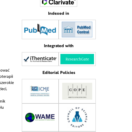
Indexed in
Integrated with
sować
Editorial Policies
oterapii
szerokie
eci,
nik
elu