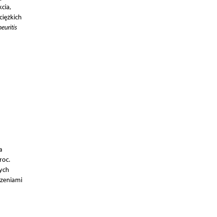
cia,
ciężkich
euritis
a
roc.
rych
rzeniami