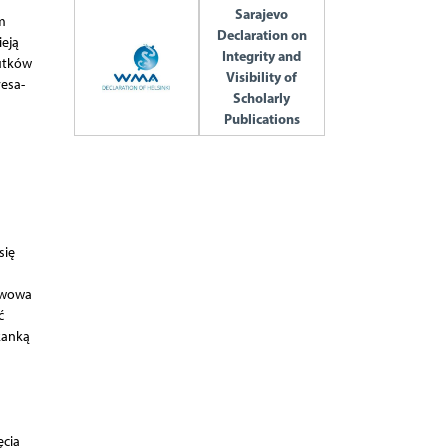
Sarajevo
m
Declaration on
ieją
Integrity and
kutków
Visibility of
esa-
Scholarly
Publications
się
tawowa
ć
kanką
ęcia