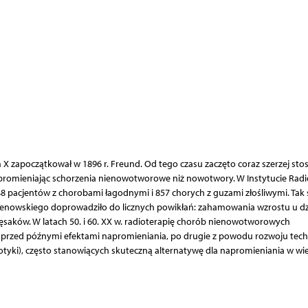
zapoczątkował w 1896 r. Freund. Od tego czasu zaczęto coraz szerzej sto
apromieniając schorzenia nienowotworowe niż nowotwory. W Instytucie Radi
8 pacjentów z chorobami łagodnymi i 857 chorych z guzami złośliwymi. Tak 
enowskiego doprowadziło do licznych powikłań: zahamowania wzrostu u dzi
saków. W latach 50. i 60. XX w. radioterapię chorób nienowotworowych
przed późnymi efektami napromieniania, po drugie z powodu rozwoju tech
iotyki), często stanowiących skuteczną alternatywę dla napromieniania w wi