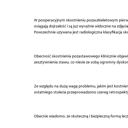
W pooperacyjnym skostnieniu pozaszkieletowym pierwsze
osiągają dojrzałość i są już wyraźnie widoczne na zdjęci
Powszechnie używana jest radiologiczna klasyfikacja s
Obecność skostnienia pozastawowego klinicznie objawi
zesztywnienia stawu, co niesie ze sobą ogromny dyskom
Ze względu na dużą wagę problemu, jakim jest kostnie
ostatniego stulecia przeprowadzono szereg retrospek
Obecnie wiadomo, że skuteczną i bezpieczną formą lecze