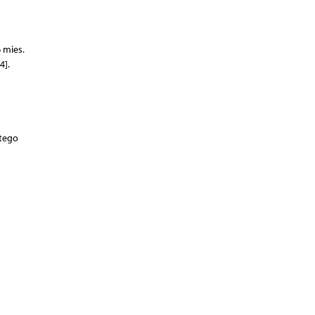
 mies.
4].
itego