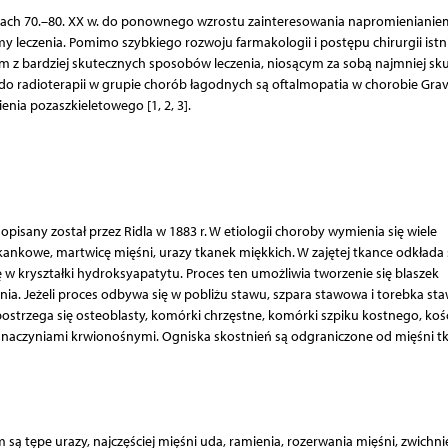
latach 70.–80. XX w. do ponownego wzrostu zainteresowania napromienianie
y leczenia. Pomimo szybkiego rozwoju farmakologii i postępu chirurgii istn
ym z bardziej skutecznych sposobów leczenia, niosącym za sobą najmniej s
 radioterapii w grupie chorób łagodnych są oftalmopatia w chorobie Grav
nia pozaszkieletowego [1, 2, 3].
isany został przez Ridla w 1883 r. W etiologii choroby wymienia się wiele
kankowe, martwicę mięśni, urazy tkanek miękkich. W zajętej tkance odkłada 
w kryształki hydroksyapatytu. Proces ten umożliwia tworzenie się blaszek
ia. Jeżeli proces odbywa się w pobliżu stawu, szpara stawowa i torebka s
ostrzega się osteoblasty, komórki chrzęstne, komórki szpiku kostnego, koś
i naczyniami krwionośnymi. Ogniska skostnień są odgraniczone od mięśni t
 tępe urazy, najczęściej mięśni uda, ramienia, rozerwania mięśni, zwichni