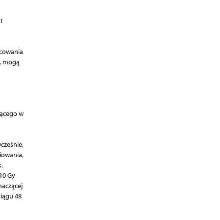
t
icowania
o, mogą
jącego w
cześnie,
iowania,
.
10 Gy
naczącej
iągu 48