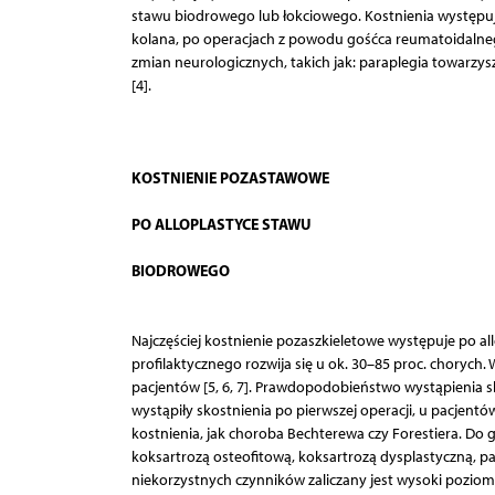
stawu biodrowego lub łokciowego. Kostnienia występują
kolana, po operacjach z powodu gośćca reumatoidalneg
zmian neurologicznych, takich jak: paraplegia towarzy
[4].
KOSTNIENIE POZASTAWOWE
PO ALLOPLASTYCE STAWU
BIODROWEGO
Najczęściej kostnienie pozaszkieletowe występuje po al
profilaktycznego rozwija się u ok. 30–85 proc. chorych
pacjentów [5, 6, 7]. Prawdopodobieństwo wystąpienia s
wystąpiły skostnienia po pierwszej operacji, u pacje
kostnienia, jak choroba Bechterewa czy Forestiera. Do 
koksartrozą osteofitową, koksartrozą dysplastyczną, pa
niekorzystnych czynników zaliczany jest wysoki poziom f