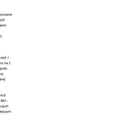
mizowane
yli
giem
].
zed- i
no na 2
godz.
icy
jnej
 410
1987–
kcjach
iejszym