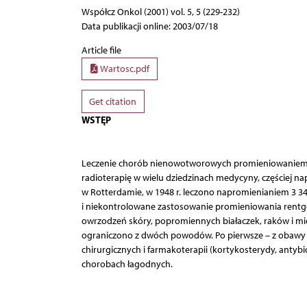
Współcz Onkol (2001) vol. 5, 5 (229-232)
Data publikacji online: 2003/07/18
Article file
Wartosc.pdf
Get citation
WSTĘP
Leczenie chorób nienowotworowych promieniowaniem X 
radioterapię w wielu dziedzinach medycyny, częściej n
w Rotterdamie, w 1948 r. leczono napromienianiem 3 34
i niekontrolowane zastosowanie promieniowania rentg
owrzodzeń skóry, popromiennych białaczek, raków i mię
ograniczono z dwóch powodów. Po pierwsze – z obawy 
chirurgicznych i farmakoterapii (kortykosterydy, antyb
chorobach łagodnych.