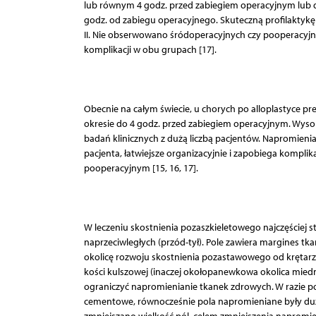
lub równym 4 godz. przed zabiegiem operacyjnym lub d
godz. od zabiegu operacyjnego. Skuteczną profilaktykę o
II. Nie obserwowano śródoperacyjnych czy pooperacyjn
komplikacji w obu grupach [17].
Obecnie na całym świecie, u chorych po alloplastyce 
okresie do 4 godz. przed zabiegiem operacyjnym. Wys
badań klinicznych z dużą liczbą pacjentów. Napromien
pacjenta, łatwiejsze organizacyjnie i zapobiega kompl
pooperacyjnym [15, 16, 17].
W leczeniu skostnienia pozaszkieletowego najczęściej s
naprzeciwległych (przód-tył). Pole zawiera margines t
okolicę rozwoju skostnienia pozastawowego od krętarz
kości kulszowej (inaczej okołopanewkowa okolica miedn
ograniczyć napromienianie tkanek zdrowych. W razie po
cementowe, równocześnie pola napromieniane były duż