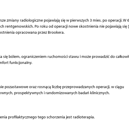
 zmiany radiologiczne pojawiają się w pierwszych 3 mies. po operacji. W 6
ach rentgenowskich. Po roku od operacji nowe skostnienia nie pojawiają się [
kostnienia opracowana przez Brookera.
a się bólem, ograniczeniem ruchomości stawu i może prowadzić do całkow
fort funkcjonalny.
nie pozastawowe oraz rosnącą liczbę przeprowadzanych operacji, w ciągu
tywnych, prospektywnych i randomizowanych badań klinicznych.
nia profilaktycznego tego schorzenia jest radioterapia.