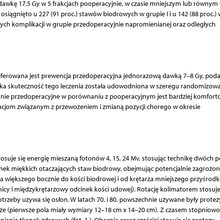
awkę 17,5 Gy w 5 frakcjach pooperacyjnie, w czasie mniejszym lub równym 
siągnięto u 227 (91 proc.) stawów biodrowych w grupie I i u 142 (88 proc.) 
ych komplikacji w grupie przedoperacyjnie napromienianej oraz odległych
preferowana jest prewencja przedoperacyjna jednorazową dawką 7–8 Gy, pod
oka skuteczność tego leczenia została udowodniona w szeregu randomizow
ianie przedoperacyjne w porównaniu z pooperacyjnym jest bardziej komfort
ikacjom związanym z przewożeniem i zmianą pozycji chorego w okresie
tosuje się energię mieszaną fotonów 4, 15, 24 Mv, stosując technikę dwóch p
kanek miękkich otaczających staw biodrowy, obejmując potencjalnie zagrożo
a większego bocznie do kości biodrowej i od krętarza mniejszego przyśrod
icy i międzykrętarzowy odcinek kości udowej). Rotację kolimatorem stosuje 
trzeby używa się osłon. W latach 70. i 80. powszechnie używane były protez
e (pierwsze pola miały wymiary 12–18 cm x 14–20 cm). Z czasem stopniowo