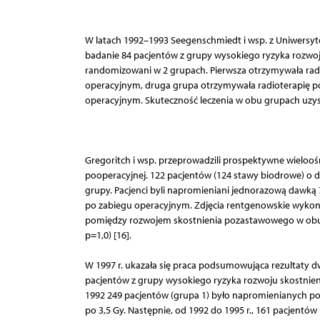
W latach 1992–1993 Seegenschmiedt i wsp. z Uniwers
badanie 84 pacjentów z grupy wysokiego ryzyka rozwoj
randomizowani w 2 grupach. Pierwsza otrzymywała rad
operacyjnym, druga grupa otrzymywała radioterapię po
operacyjnym. Skuteczność leczenia w obu grupach uzy
Gregoritch i wsp. przeprowadzili prospektywne wieloo
pooperacyjnej. 122 pacjentów (124 stawy biodrowe) o 
grupy. Pacjenci byli napromieniani jednorazową dawką 7
po zabiegu operacyjnym. Zdjęcia rentgenowskie wykona
pomiędzy rozwojem skostnienia pozastawowego w obu gr
p=1,0) [16].
W 1997 r. ukazała się praca podsumowująca rezultaty
pacjentów z grupy wysokiego ryzyka rozwoju skostnien
1992 249 pacjentów (grupa 1) było napromienianych poop
po 3,5 Gy. Następnie, od 1992 do 1995 r., 161 pacjentó