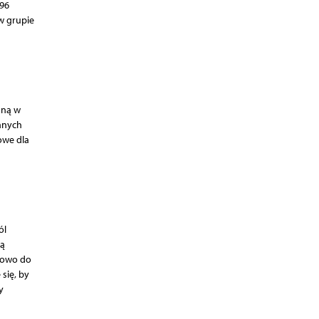
96
w grupie
aną w
anych
owe dla
ól
ną
kowo do
się, by
y