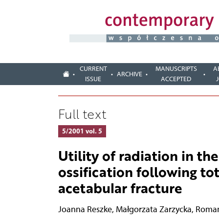
CURRENT
MANUSCRIPTS
A
ARCHIVE
ISSUE
ACCEPTED
Full text
5/2001 vol. 5
Utility of radiation in t
ossification following t
acetabular fracture
Joanna Reszke
,
Małgorzata Zarzycka
,
Roman