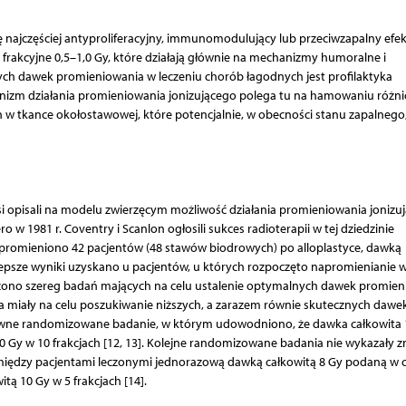
najczęściej antyproliferacyjny, immunomodulujący lub przeciwzapalny efek
ki frakcyjne 0,5–1,0 Gy, które działają głównie na mechanizmy humoralne i
ch dawek promieniowania w leczeniu chorób łagodnych jest profilaktyka
nizm działania promieniowania jonizującego polega tu na hamowaniu różn
 tkance okołostawowej, które potencjalnie, w obecności stanu zapalneg
wsi opisali na modelu zwierzęcym możliwość działania promieniowania jonizu
w 1981 r. Coventry i Scanlon ogłosili sukces radioterapii w tej dziedzinie
romieniono 42 pacjentów (48 stawów biodrowych) po alloplastyce, dawką
epsze wyniki uzyskano u pacjentów, u których rozpoczęto napromienianie w
adzono szereg badań mających na celu ustalenie optymalnych dawek promien
ia miały na celu poszukiwanie niższych, a zarazem równie skutecznych dawek
wne randomizowane badanie, w którym udowodniono, że dawka całkowita 
0 Gy w 10 frakcjach [12, 13]. Kolejne randomizowane badania nie wykazały z
iędzy pacjentami leczonymi jednorazową dawką całkowitą 8 Gy podaną w c
tą 10 Gy w 5 frakcjach [14].