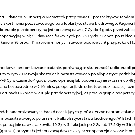
ytetu Erlangen-Nurnberg w Niemczech przeprowadzili prospektywne rando
u skostnienia pozastawowego po alloplastyce stawu biodrowego. Pacjenci b
ioterapię przedoperacyjną jednorazową dawką 7 Gy do 4 godz. przed zabie
operacyjną w pięciu dawkach frakcyjnych po 3,5 Gy do 72 godz. po zabiegu
skano w 93 proc. (41 napromienionych stawów biodrowych) przypadków [15
środkowe randomizowane badanie, porównujące skuteczność radioterapii pr
dużym ryzyku rozwoju skostnienia pozastawowego po alloplastyce podzielo
–8 Gy w czasie do 4 godz. przed operacją lub pooperacyjnie w czasie do 48 
no bezpośrednio w 2 i 6 mies. po operacji. Nie odnotowano znaczącej różn
upach (26 proc. w grupie przedoperacyjnej, 28 proc. w grupie pooperacy
 dwóch randomizowanych badań oceniających profilaktyczne napromienianie
ia pozastawowego, po urazie lub alloplastyce stawu biodrowego. W latach 
eracyjnie dawką całkowitą 10 Gy w 5 frakcjach po 2 Gy lub 17,5 Gy w 5 fra
w (grupa II) otrzymało jednorazową dawkę 7 Gy przedoperacyjnie w czasie mn