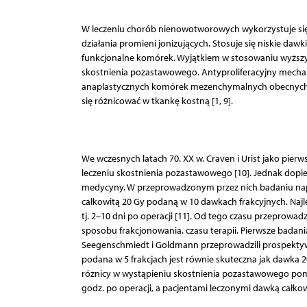
W leczeniu chorób nienowotworowych wykorzystuje się 
działania promieni jonizujących. Stosuje się niskie daw
funkcjonalne komórek. Wyjątkiem w stosowaniu wyższy
skostnienia pozastawowego. Antyproliferacyjny mecha
anaplastycznych komórek mezenchymalnych obecnych w
się różnicować w tkankę kostną [1, 9].
We wczesnych latach 70. XX w. Craven i Urist jako pier
leczeniu skostnienia pozastawowego [10]. Jednak dopiero 
medycyny. W przeprowadzonym przez nich badaniu nap
całkowitą 20 Gy podaną w 10 dawkach frakcyjnych. Najl
tj. 2–10 dni po operacji [11]. Od tego czasu przeprow
sposobu frakcjonowania, czasu terapii. Pierwsze badan
Seegenschmiedt i Goldmann przeprowadzili prospekty
podana w 5 frakcjach jest równie skuteczna jak dawka 2
różnicy w wystąpieniu skostnienia pozastawowego pom
godz. po operacji, a pacjentami leczonymi dawką całkowi