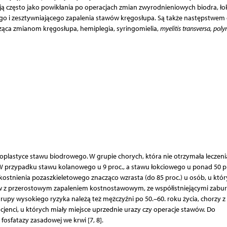
 często jako powikłania po operacjach zmian zwyrodnieniowych biodra, łok
o i zesztywniającego zapalenia stawów kręgosłupa. Są także następstwem 
sząca zmianom kręgosłupa, hemiplegia, syringomielia,
myelitis transversa, polyn
loplastyce stawu biodrowego. W grupie chorych, która nie otrzymała leczeni
. W przypadku stawu kolanowego u 9 proc., a stawu łokciowego u ponad 50 p
kostnienia pozaszkieletowego znacząco wzrasta (do 85 proc.) u osób, u któ
ntów z przerostowym zapaleniem kostnostawowym, ze współistniejącymi zabu
grupy wysokiego ryzyka należą też mężczyźni po 50.–60. roku życia, chorzy z
cjenci, u których miały miejsce uprzednie urazy czy operacje stawów. Do
osfatazy zasadowej we krwi [7, 8].