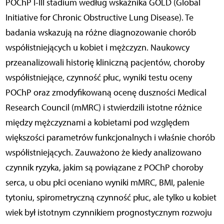
POChP I-III stadium według wskaźnika GOLD (Global
Initiative for Chronic Obstructive Lung Disease). Te
badania wskazują na różne diagnozowanie chorób
współistniejących u kobiet i mężczyzn. Naukowcy
przeanalizowali historię kliniczną pacjentów, choroby
współistniejące, czynność płuc, wyniki testu oceny
POChP oraz zmodyfikowaną ocenę duszności Medical
Research Council (mMRC) i stwierdzili istotne różnice
między mężczyznami a kobietami pod względem
większości parametrów funkcjonalnych i właśnie chorób
współistniejących. Zauważono że kiedy analizowano
czynnik ryzyka, jakim są powiązane z POChP choroby
serca, u obu płci oceniano wyniki mMRC, BMI, palenie
tytoniu, spirometryczną czynność płuc, ale tylko u kobiet
wiek był istotnym czynnikiem prognostycznym rozwoju