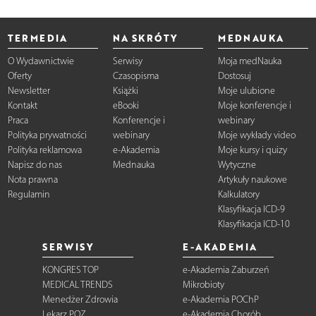
TERMEDIA
NA SKRÓTY
MEDNAUKA
O Wydawnictwie
Serwisy
Moja medNauka
Oferty
Czasopisma
Dostosuj
Newsletter
Książki
Moje ulubione
Kontakt
eBooki
Moje konferencje i
Praca
Konferencje i
webinary
Polityka prywatności
webinary
Moje wykłady video
Polityka reklamowa
e-Akademia
Moje kursy i quizy
Napisz do nas
Mednauka
Wytyczne
Nota prawna
Artykuły naukowe
Regulamin
Kalkulatory
Klasyfikacja ICD-9
Klasyfikacja ICD-10
SERWISY
E-AKADEMIA
KONGRES TOP
e-Akademia Zaburzeń
MEDICAL TRENDS
Mikrobioty
Menedżer Zdrowia
e-Akademia POChP
Lekarz POZ
e-Akademia Chorób