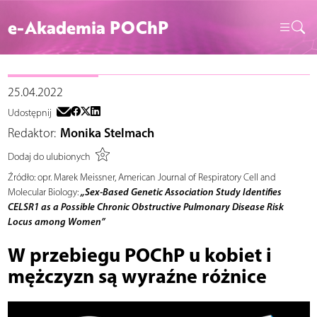
e-Akademia POChP
25.04.2022
Udostępnij
Redaktor:
Monika Stelmach
Dodaj do ulubionych
Źródło:
opr. Marek Meissner, American Journal of Respiratory Cell and
„Sex-Based Genetic Association Study Identifies
Molecular Biology:
CELSR1 as a Possible Chronic Obstructive Pulmonary Disease Risk
Locus among Women”
W przebiegu POChP u kobiet i
mężczyzn są wyraźne różnice