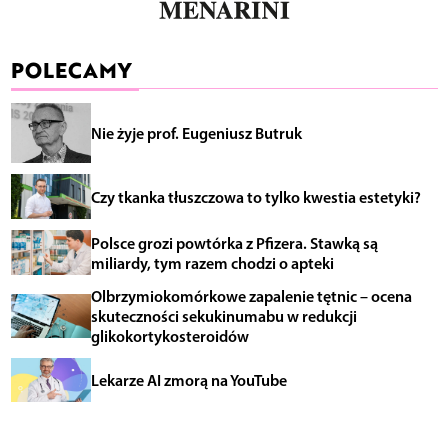
POLECAMY
Nie żyje prof. Eugeniusz Butruk
Czy tkanka tłuszczowa to tylko kwestia estetyki?
Polsce grozi powtórka z Pfizera. Stawką są
miliardy, tym razem chodzi o apteki
Olbrzymiokomórkowe zapalenie tętnic – ocena
skuteczności sekukinumabu w redukcji
glikokortykosteroidów
Lekarze AI zmorą na YouTube