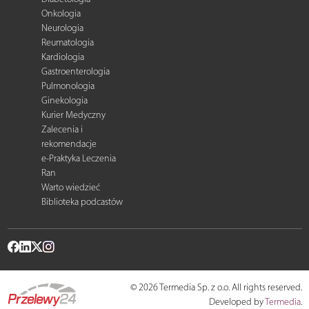
Onkologia
Neurologia
Reumatologia
Kardiologia
Gastroenterologia
Pulmonologia
Ginekologia
Kurier Medyczny
Zalecenia i
rekomendacje
e-Praktyka Leczenia
Ran
Warto wiedzieć
Biblioteka podcastów
© 2026 Termedia Sp. z o.o. All rights reserved.
Developed by
Termedia
.