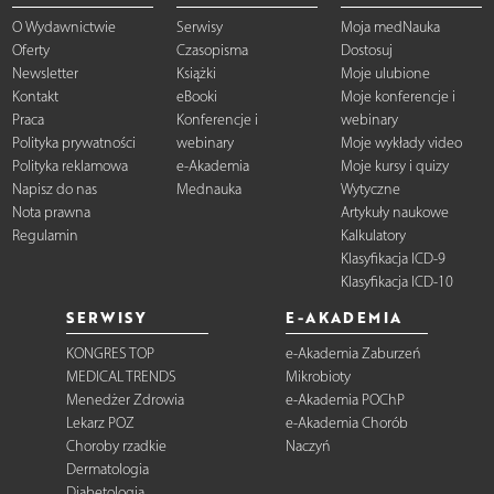
O Wydawnictwie
Serwisy
Moja medNauka
Oferty
Czasopisma
Dostosuj
Newsletter
Książki
Moje ulubione
Kontakt
eBooki
Moje konferencje i
Praca
Konferencje i
webinary
Polityka prywatności
webinary
Moje wykłady video
Polityka reklamowa
e-Akademia
Moje kursy i quizy
Napisz do nas
Mednauka
Wytyczne
Nota prawna
Artykuły naukowe
Regulamin
Kalkulatory
Klasyfikacja ICD-9
Klasyfikacja ICD-10
SERWISY
E-AKADEMIA
KONGRES TOP
e-Akademia Zaburzeń
MEDICAL TRENDS
Mikrobioty
Menedżer Zdrowia
e-Akademia POChP
Lekarz POZ
e-Akademia Chorób
Choroby rzadkie
Naczyń
Dermatologia
Diabetologia