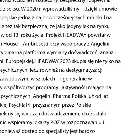
eważ wciąż jest skuteczny, bezpieczny i zapewnia
ść z seksu. W 2020 r. wprowadziliśmy – dzięki umowie
ropejskie jedną z najnowocześniejszych molekuł na
ale też tak bezpieczna, że jako jedyny lek na rynku
ów od 13. roku życia. Projekt HEADWAY powstał w
an House – Ambrosetti przy współpracy z Angelini
yplinarna platforma wymiany doświadczeń, analiz i
ii Europejskiej. HEADWAY 2023 skupia się nie tylko na
psychicznych, lecz również na destygmatyzacji
 zawodowym, w szkołach – i generalnie w
y współtworzyć programy i aktywności mające na
sychicznych. Angelini Pharma Polska już od lat
kiej Psychiatrii przyznanym przez Polskie
elimy się wiedzą i doświadczeniem, i to zostało
nie wspieramy lekarzy POZ w rozpoznawaniu i
ponieważ dostęp do specjalisty jest bardzo