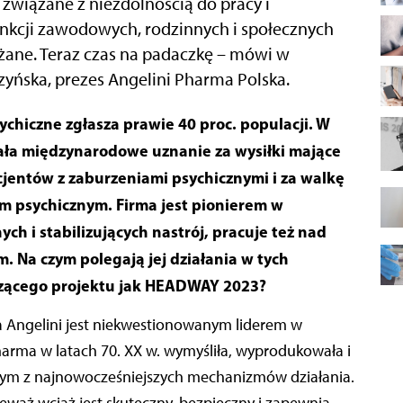
związane z niezdolnością do pracy i
nkcji zawodowych, rodzinnych i społecznych
iżane. Teraz czas na padaczkę – mówi w
yńska, prezes Angelini Pharma Polska.
kała międzynarodowe uznanie za wysiłki mające
cjentów z zaburzeniami psychicznymi i za walkę
m psychicznym. Firma jest pionierem w
 i stabilizujących nastrój, pracuje też nad
Na czym polegają jej działania w tych
czącego projektu jak HEADWAY 2023?
a Angelini jest niekwestionowanym liderem w
 Pharma w latach 70. XX w. wymyśliła, wyprodukowała i
nym z najnowocześniejszych mechanizmów działania.