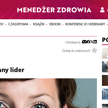
MENEDŻER ZDROWIA
SY
CZASOPISMA
KSIĄŻKI
EBOOKI
KONFERENCJE I WEBINARY
P
Udostępnij
Dodaj do ulubionych
ny lider