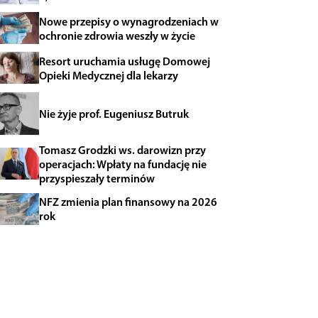
Nowe przepisy o wynagrodzeniach w
ochronie zdrowia weszły w życie
Resort uruchamia usługę Domowej
Opieki Medycznej dla lekarzy
Nie żyje prof. Eugeniusz Butruk
Tomasz Grodzki ws. darowizn przy
operacjach: Wpłaty na fundację nie
przyspieszały terminów
NFZ zmienia plan finansowy na 2026
rok