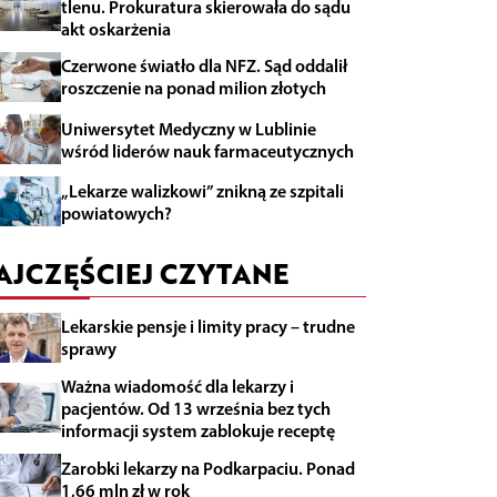
tlenu. Prokuratura skierowała do sądu
akt oskarżenia
Czerwone światło dla NFZ. Sąd oddalił
roszczenie na ponad milion złotych
Uniwersytet Medyczny w Lublinie
wśród liderów nauk farmaceutycznych
„Lekarze walizkowi” znikną ze szpitali
powiatowych?
AJCZĘŚCIEJ CZYTANE
Lekarskie pensje i limity pracy – trudne
sprawy
Ważna wiadomość dla lekarzy i
pacjentów. Od 13 września bez tych
informacji system zablokuje receptę
Zarobki lekarzy na Podkarpaciu. Ponad
1,66 mln zł w rok