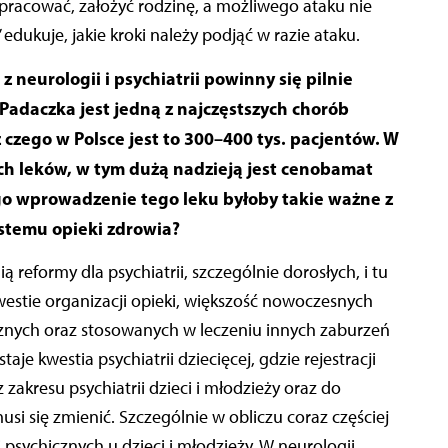
pracować, założyć rodzinę, a możliwego ataku nie
 edukuje, jakie kroki należy podjąć w razie ataku.
 neurologii i psychiatrii powinny się pilnie
Padaczka jest jedną z najczęstszych chorób
z czego w Polsce jest to 300–400 tys. pacjentów. W
ych leków, w tym dużą nadzieją jest cenobamat
go wprowadzenie tego leku byłoby takie ważne z
ystemu opieki zdrowia?
 reformy dla psychiatrii, szczególnie dorosłych, i tu
estie organizacji opieki, większość nowoczesnych
cznych oraz stosowanych w leczeniu innych zaburzeń
je kwestia psychiatrii dziecięcej, gdzie rejestracji
 z zakresu psychiatrii dzieci i młodzieży oraz do
si się zmienić. Szczególnie w obliczu coraz częściej
sychicznych u dzieci i młodzieży. W neurologii