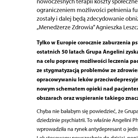
nowoczesnych terapii koszty społeczne 
ograniczeniem możliwości pełnienia fu
zostały i dalej będą zdecydowanie obn
„Menedżerze Zdrowia” Agnieszka Leszcz
Tylko w Europie corocznie zaburzenia psychiczne zgłasza prawie 40 proc. populacji. W
ostatnich 50 latach Grupa Angelini zys
na celu poprawę możliwości leczenia pa
ze stygmatyzacją problemów ze zdrowie
opracowywaniu leków przeciwdepresyjnych
nowym schematem opieki nad pacjentem. 
obszarach oraz wspieranie takiego zna
Chyba nie bałabym się powiedzieć, że Grup
dziedzinie psychiatrii. To właśnie Angelini
wprowadziła na rynek antydepresant o jed