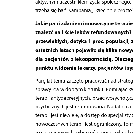
aktywnym uczestnikiem życia społecznego, 
trzeba się bać. Kampania „Dziecinnie proste”
Jakie pani zdaniem innowacyjne terapie z
znaleźć na liście leków refundowanych? 
przewlekłych, dotyka 1 proc. populacji, 
ostatnich latach pojawiło się kilka now
dla pacjentów z lekoopornością. Dlacze
punktu widzenia lekarzy, pacjentów i s
Parę lat temu zaczęto pracować nad strategią
sprawy idą w dobrym kierunku. Pomijając kw
terapii antydepresyjnych, przeciwpsychoty
psychicznych jest refundowana. Nadal pozosta
terapii jest niewiele, a dostęp do specjalisty
nowoczesnych terapii jest ograniczony. To mu
rozpoznawanych zaburzeń emocjonalnych i p