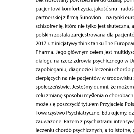
Lek stosowany powszechnie do dzisiaj, poni
pacjentowi komfort życia, jakość snu i rado
partnerskiej z firmą Sunovion – na rynki eu
schizofrenię, która nie tylko jest skuteczna, 
polskim została zarejestrowana dla pacjent
2017 r. z inicjatywy think tanku The Europe
Pharma. Jego głównym celem jest multidysc
dialogu na rzecz zdrowia psychicznego w Un
zapobieganiu, diagnozie i leczeniu chorób 
cierpiących na nie pacjentów w środowisku
społeczeństwie. Jesteśmy dumni, że możem
celu zmianę sposobu myślenia o chorobach p
może się poszczycić tytułem Przyjaciela Pols
Towarzystwo Psychiatryczne. Edukujemy, dzi
zauważone. Razem z psychiatrami intensyw
leczeniu chorób psychicznych, a to istotne, 