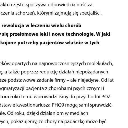
ntaktu często spoczywa odpowiedzialność za
zenia schorzeń, którymi zajmują się specjaliści.
 rewolucja w leczeniu wielu chorób
 się przełomowe leki i nowe technologie. W jaki
kojone potrzeby pacjentów właśnie w tych
leków opartych na najnowocześniejszych molekułach,
bę, a także poprzez redukcję działań niepożądanych
sze podstawowe zadanie firmy – ale niejedyne. Od lat
ygmatyzacji pacjenta z chorobami psychicznymi i
łtora roku temu wprowadziliśmy do przychodni POZ
podstawie kwestionariusza PHQ9 mogą sami sprawdzić,
enie. Od roku, dzięki działaniom w mediach
wych, pokazujemy, że chory na padaczkę może być