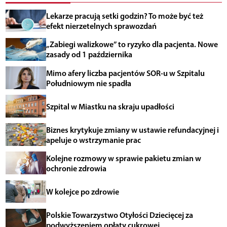
Lekarze pracują setki godzin? To może być też
efekt nierzetelnych sprawozdań
„Zabiegi walizkowe” to ryzyko dla pacjenta. Nowe
zasady od 1 października
Mimo afery liczba pacjentów SOR-u w Szpitalu
Południowym nie spadła
Szpital w Miastku na skraju upadłości
Biznes krytykuje zmiany w ustawie refundacyjnej i
apeluje o wstrzymanie prac
Kolejne rozmowy w sprawie pakietu zmian w
ochronie zdrowia
W kolejce po zdrowie
Polskie Towarzystwo Otyłości Dziecięcej za
podwyższeniem opłaty cukrowej