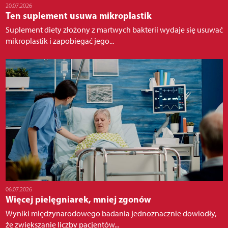
20.07.2026
Ten suplement usuwa mikroplastik
Suplement diety złożony z martwych bakterii wydaje się usuwać
mikroplastik i zapobiegać jego...
06.07.2026
Więcej pielęgniarek, mniej zgonów
Wyniki międzynarodowego badania jednoznacznie dowiodły,
że zwiększanie liczby pacjentów...