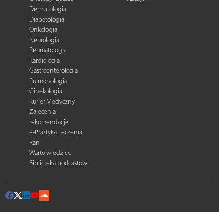
Dermatologia
Diabetologia
Onkologia
Neurologia
Reumatologia
Kardiologia
Gastroenterologia
Pulmonologia
Ginekologia
Kurier Medyczny
Zalecenia i
rekomendacje
e-Praktyka Leczenia
Ran
Warto wiedzieć
Biblioteka podcastów