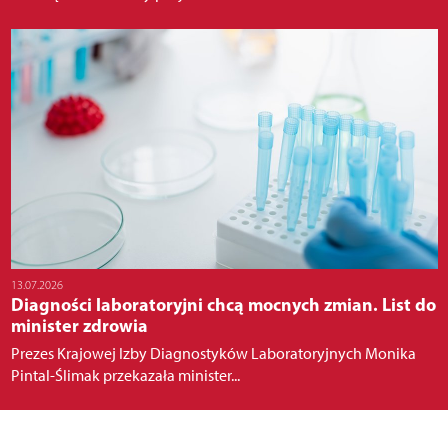
13.07.2026
Diagności laboratoryjni chcą mocnych zmian. List do
minister zdrowia
Prezes Krajowej Izby Diagnostyków Laboratoryjnych Monika
Pintal-Ślimak przekazała minister...