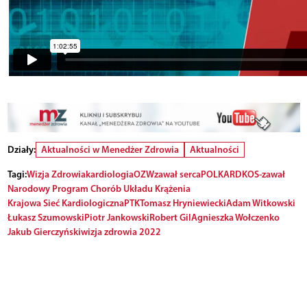
Działy:
Aktualności w Menedżer Zdrowia
Aktualności
Tagi:
Wizja Zdrowia
kardiologia
OZW
zawał serca
POLKARD
KOS-zawał
Narodowy Program Chorób Układu Krążenia
Krajowa Sieć Kardiologiczna
PTK
Tomasz Hryniewiecki
Adam Witkowski
Łukasz Szumowski
Piotr Jankowski
Robert Gil
Agnieszka Wołczenko
Jakub Gierczyński
wizja zdrowia 2022