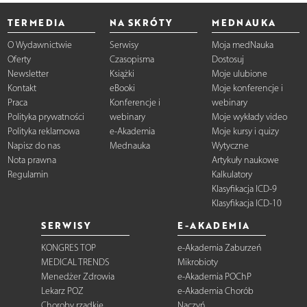
TERMEDIA
NA SKRÓTY
MEDNAUKA
O Wydawnictwie
Serwisy
Moja medNauka
Oferty
Czasopisma
Dostosuj
Newsletter
Książki
Moje ulubione
Kontakt
eBooki
Moje konferencje i
Praca
Konferencje i
webinary
Polityka prywatności
webinary
Moje wykłady video
Polityka reklamowa
e-Akademia
Moje kursy i quizy
Napisz do nas
Mednauka
Wytyczne
Nota prawna
Artykuły naukowe
Regulamin
Kalkulatory
Klasyfikacja ICD-9
Klasyfikacja ICD-10
SERWISY
E-AKADEMIA
KONGRES TOP
e-Akademia Zaburzeń
MEDICAL TRENDS
Mikrobioty
Menedżer Zdrowia
e-Akademia POChP
Lekarz POZ
e-Akademia Chorób
Choroby rzadkie
Naczyń