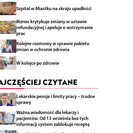
Szpital w Miastku na skraju upadłości
Biznes krytykuje zmiany w ustawie
refundacyjnej i apeluje o wstrzymanie
prac
Kolejne rozmowy w sprawie pakietu
zmian w ochronie zdrowia
W kolejce po zdrowie
AJCZĘŚCIEJ CZYTANE
Lekarskie pensje i limity pracy – trudne
sprawy
Ważna wiadomość dla lekarzy i
pacjentów. Od 13 września bez tych
informacji system zablokuje receptę