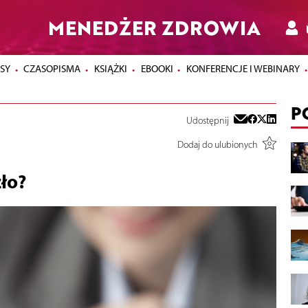
MENEDŻER ZDROWIA
SY
CZASOPISMA
KSIĄŻKI
EBOOKI
KONFERENCJE I WEBINARY
P
Udostępnij
Dodaj do ulubionych
ło?