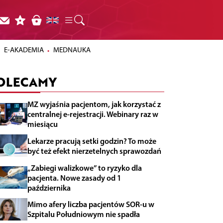
E-AKADEMIA
MEDNAUKA
OLECAMY
MZ wyjaśnia pacjentom, jak korzystać z
centralnej e-rejestracji. Webinary raz w
miesiącu
Lekarze pracują setki godzin? To może
być też efekt nierzetelnych sprawozdań
„Zabiegi walizkowe” to ryzyko dla
pacjenta. Nowe zasady od 1
października
Mimo afery liczba pacjentów SOR-u w
Szpitalu Południowym nie spadła