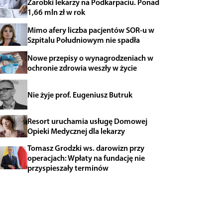
Zarobki lekarzy na Podkarpaciu. Ponad
1,66 mln zł w rok
Mimo afery liczba pacjentów SOR-u w
Szpitalu Południowym nie spadła
Nowe przepisy o wynagrodzeniach w
ochronie zdrowia weszły w życie
Nie żyje prof. Eugeniusz Butruk
Resort uruchamia usługę Domowej
Opieki Medycznej dla lekarzy
Tomasz Grodzki ws. darowizn przy
operacjach: Wpłaty na fundację nie
przyspieszały terminów