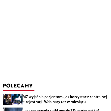
POLECAMY
MZ wyjaśnia pacjentom, jak korzystać z centralnej
e-rejestracji. Webinary raz w miesiącu
Lekarze pracują setki godzin? To może być też