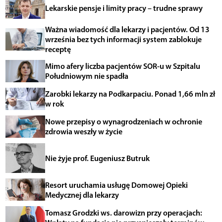
Lekarskie pensje i limity pracy – trudne sprawy
Ważna wiadomość dla lekarzy i pacjentów. Od 13
września bez tych informacji system zablokuje
receptę
Mimo afery liczba pacjentów SOR-u w Szpitalu
Południowym nie spadła
Zarobki lekarzy na Podkarpaciu. Ponad 1,66 mln zł
w rok
Nowe przepisy o wynagrodzeniach w ochronie
zdrowia weszły w życie
Nie żyje prof. Eugeniusz Butruk
Resort uruchamia usługę Domowej Opieki
Medycznej dla lekarzy
Tomasz Grodzki ws. darowizn przy operacjach: