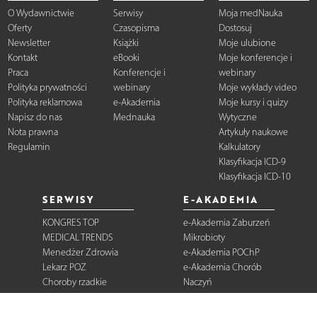
O Wydawnictwie
Serwisy
Moja medNauka
Oferty
Czasopisma
Dostosuj
Newsletter
Książki
Moje ulubione
Kontakt
eBooki
Moje konferencje i
Praca
Konferencje i
webinary
Polityka prywatności
webinary
Moje wykłady video
Polityka reklamowa
e-Akademia
Moje kursy i quizy
Napisz do nas
Mednauka
Wytyczne
Nota prawna
Artykuły naukowe
Regulamin
Kalkulatory
Klasyfikacja ICD-9
Klasyfikacja ICD-10
SERWISY
E-AKADEMIA
KONGRES TOP
e-Akademia Zaburzeń
MEDICAL TRENDS
Mikrobioty
Menedżer Zdrowia
e-Akademia POChP
Lekarz POZ
e-Akademia Chorób
Choroby rzadkie
Naczyń
Dermatologia
Diabetologia