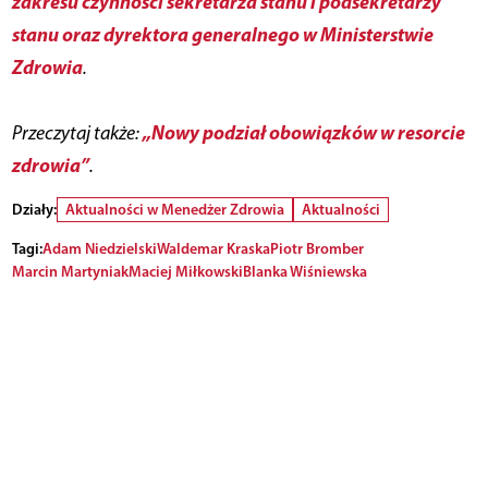
zakresu czynności sekretarza stanu i podsekretarzy
stanu oraz dyrektora generalnego w Ministerstwie
Zdrowia
.
„Nowy podział obowiązków w resorcie
Przeczytaj także:
zdrowia”
.
Działy:
Aktualności w Menedżer Zdrowia
Aktualności
Tagi:
Adam Niedzielski
Waldemar Kraska
Piotr Bromber
Marcin Martyniak
Maciej Miłkowski
Blanka Wiśniewska