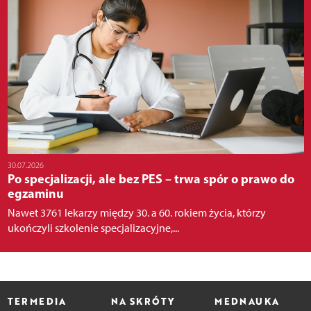
30.07.2026
Po specjalizacji, ale bez PES – trwa spór o prawo do
egzaminu
Nawet 3761 lekarzy między 30. a 60. rokiem życia, którzy
ukończyli szkolenie specjalizacyjne,...
TERMEDIA
NA SKRÓTY
MEDNAUKA