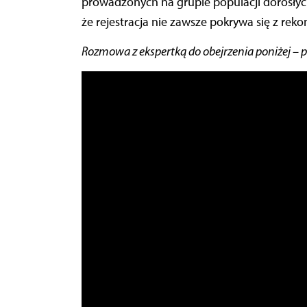
prowadzonych na grupie populacji dorosłyc
że rejestracja nie zawsze pokrywa się z rek
Rozmowa z ekspertką do obejrzenia poniżej – p