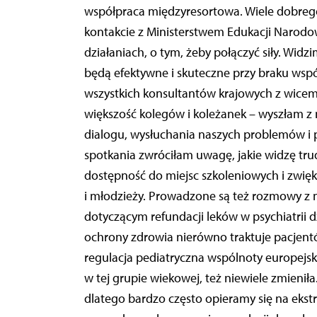
współpraca międzyresortowa. Wiele dobrego 
kontakcie z Ministerstwem Edukacji Narod
działaniach, o tym, żeby połączyć siły. Wid
będą efektywne i skuteczne przy braku wsp
wszystkich konsultantów krajowych z wicemi
większość kolegów i koleżanek – wyszłam z
dialogu, wysłuchania naszych problemów i p
spotkania zwróciłam uwagę, jakie widzę tr
dostępność do miejsc szkoleniowych i zwiększ
i młodzieży. Prowadzone są też rozmowy z
dotyczącym refundacji leków w psychiatrii 
ochrony zdrowia nierówno traktuje pacjent
regulacja pediatryczna wspólnoty europejsk
w tej grupie wiekowej, też niewiele zmieniła
dlatego bardzo często opieramy się na ekstra