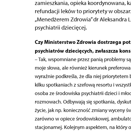
zamieszkania, opieka koordynowana, ka
refundacji leków to priorytety w obsza
„Menedżerem Zdrowia” dr Aleksandra 
psychiatrii dziecięcej.
Czy Ministerstwo Zdrowia dostrzega potrzeby małoletnich chorych zgłaszane przez
psychiatrów dziecięcych, zwłaszcza kons
– Tak, wspomniane przez panią problemy są d
moje słowa, ale również kierunek preferowan
wyraźnie podkreśla, że dla niej priorytetem
kilku spotkaniach z szefową resortu i wszys
osoba ze środowiska psychiatrii dzieci i mł
rozmowach. Odbywają się spotkania, dyskuto
życie, jak np. konieczność zmiany wyceny ś
zarówno w opiece środowiskowej, ambulatory
stacjonarnej. Kolejnym aspektem, na który