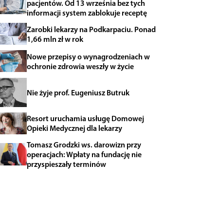
pacjentów. Od 13 września bez tych
informacji system zablokuje receptę
Zarobki lekarzy na Podkarpaciu. Ponad
1,66 mln zł w rok
Nowe przepisy o wynagrodzeniach w
ochronie zdrowia weszły w życie
Nie żyje prof. Eugeniusz Butruk
Resort uruchamia usługę Domowej
Opieki Medycznej dla lekarzy
Tomasz Grodzki ws. darowizn przy
operacjach: Wpłaty na fundację nie
przyspieszały terminów