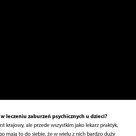
w leczeniu zaburzeń psychicznych u dzieci?
nt krajowy, ale przede wszystkim jako lekarz praktyk,
 mają to do siebie, że w wielu z nich bardzo duży