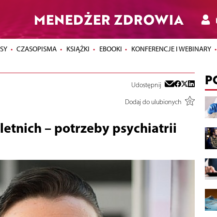
MENEDŻER ZDROWIA
SY
CZASOPISMA
KSIĄŻKI
EBOOKI
KONFERENCJE I WEBINARY
P
Udostępnij
Dodaj do ulubionych
letnich – potrzeby psychiatrii