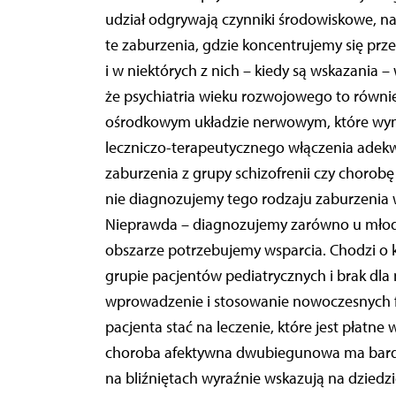
udział odgrywają czynniki środowiskowe, na
te zaburzenia, gdzie koncentrujemy się pr
i w niektórych z nich – kiedy są wskazania
że psychiatria wieku rozwojowego to równi
ośrodkowym układzie nerwowym, które wym
leczniczo-terapeutycznego włączenia adekwa
zaburzenia z grupy schizofrenii czy choro
nie diagnozujemy tego rodzaju zaburzenia 
Nieprawda – diagnozujemy zarówno u młodszy
obszarze potrzebujemy wsparcia. Chodzi o k
grupie pacjentów pediatrycznych i brak dla 
wprowadzenie i stosowanie nowoczesnych f
pacjenta stać na leczenie, które jest płatn
choroba afektywna dwubiegunowa ma bardz
na bliźniętach wyraźnie wskazują na dziedz