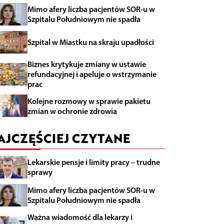
Mimo afery liczba pacjentów SOR-u w
Szpitalu Południowym nie spadła
Szpital w Miastku na skraju upadłości
Biznes krytykuje zmiany w ustawie
refundacyjnej i apeluje o wstrzymanie
prac
Kolejne rozmowy w sprawie pakietu
zmian w ochronie zdrowia
AJCZĘŚCIEJ CZYTANE
Lekarskie pensje i limity pracy – trudne
sprawy
Mimo afery liczba pacjentów SOR-u w
Szpitalu Południowym nie spadła
Ważna wiadomość dla lekarzy i