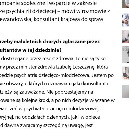
mpanie społeczne i wsparcie w zakresie
rze psychiatrii dziecięcej – mówi w rozmowie z
Lewandowska, konsultant krajowa do spraw
ultantów w tej dziedzinie?
ostrzegane przez resort zdrowia. To nie są tylko
y przez minister zdrowia Izabelę Leszczynę, która
 będzie psychiatria dziecięco-młodzieżowa. Jestem po
tkie obszary, o których rozmawiam jako konsultant i
odzieży, są zauważane. Nie poprzestajemy na
wane są kolejne kroki, a po nich decyzje włączane w
wiadczeń w psychiatrii dziecięco-młodzieżowej,
jnej, na oddziałach dziennych, jak i w opiece
 od dawna zwracamy szczególną uwagę, jest