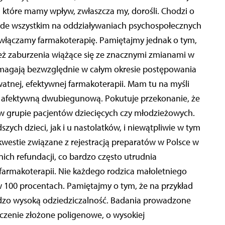
 które mamy wpływ, zwłaszcza my, dorośli. Chodzi o
zede wszystkim na oddziaływaniach psychospołecznych
 – włączamy farmakoterapię. Pamiętajmy jednak o tym,
eż zaburzenia wiążące się ze znacznymi zmianami w
agają bezwzględnie w całym okresie postępowania
tnej, efektywnej farmakoterapii. Mam tu na myśli
bę afektywną dwubiegunową. Pokutuje przekonanie, że
w grupie pacjentów dziecięcych czy młodzieżowych.
ch dzieci, jak i u nastolatków, i niewątpliwie w tym
westie związane z rejestracją preparatów w Polsce w
nich refundacji, co bardzo często utrudnia
armakoterapii. Nie każdego rodzica małoletniego
e w 100 procentach. Pamiętajmy o tym, że na przykład
o wysoką odziedziczalność. Badania prowadzone
iczenie złożone poligenowe, o wysokiej