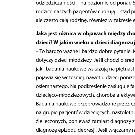
odziedziczalności – na poziomie od ponad 5
rodzice naszych pacjentów chorują – stąd pr
ale często całą rodzinę, również w zakresie 
Jaka jest różnica w objawach między c
dzieci? W jakim wieku u dzieci diagnozu
– To bardzo ważne i bardzo dobre pytanie.
dotyczy dzieci młodzieży. Jeśli chodzi o śr
jak i badania naukowe wskazują na piętnasty
pojawia się wcześniej, nawet u dzieci poniżej
osiemnastego. Na podkreślenie zasługuje fa
dziecięco-młodzieżowych, choroba afektyw
Badania naukowe przeprowadzone przez cze
na grupie pacjentów dziecięcych, nastoletnic
źle leczonych, ponieważ zamiast diagnozy
diagnozę epizodu depresji. Jeśli włączamy