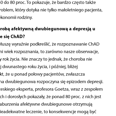
0 do 80 proc. To pokazuje, że bardzo często także
oblem, który dotyka nie tylko małoletniego pacjenta,
ekonomii rodziny.
horobą afektywną dwubiegunową a depresją u
je się ChAD?
 Muszę wyraźnie podkreślić, że rozpoznawanie ChAD
edni wiek rozpoznania, to zarówno nasze obserwacje,
 rok życia. Nie znaczy to jednak, że choroba nie
 dwunastego roku życia, i później, bliżej
kt, że u ponad połowy pacjentów, zwłaszcza
na dwubiegunowa rozpoczyna się epizodem depresji.
skiego eksperta, profesora Goetza, wraz z zespołem
h i dorosłych pokazały, że ponad 80 proc. z nich jest
 zaburzenia afektywne dwubiegunowe otrzymują
 nieadekwatne leczenie, to konsekwencje mogą być