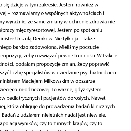
się dzieje w tym zakresie. Jestem również w
owej – rozmawiamy o wspólnych aktywnościach i
zimy wyraźnie, że same zmiany w ochronie zdrowia nie
ółpracy międzyresortowej. Jestem po spotkaniu
nister Urszulą Demkow. Nie tylko ja – także
 niego bardzo zadowolona. Mieliśmy poczucie
ropozycji, żeby rozwiązać pewne trudności. W trakcie
udności, podałam propozycje zmian, żeby poprawić
yć liczbę specjalistów w dziedzinie psychiatrii dzieci
 ministrem Maciejem Miłkowskim w obszarze
dziecięco-młodzieżowej. To ważne, gdyż system
ów pediatrycznych i pacjentów dorosłych. Nawet
iej, która obliguje do prowadzenia badań klinicznych
. Badań z udziałem nieletnich nadal jest niewiele,
polacji wyników, czy to z innych krajów, czy to