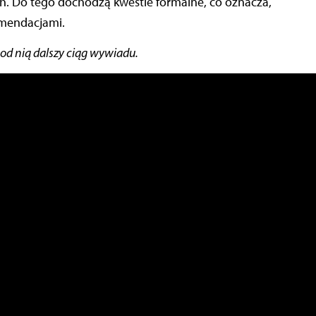
h. Do tego dochodzą kwestie formalne, co oznacza,
omendacjami.
od nią dalszy ciąg wywiadu.