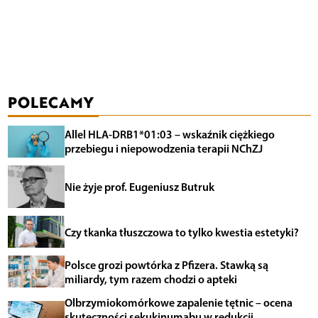
POLECAMY
Allel HLA-DRB1*01:03 – wskaźnik ciężkiego
przebiegu i niepowodzenia terapii NChZJ
Nie żyje prof. Eugeniusz Butruk
Czy tkanka tłuszczowa to tylko kwestia estetyki?
Polsce grozi powtórka z Pfizera. Stawką są
miliardy, tym razem chodzi o apteki
Olbrzymiokomórkowe zapalenie tętnic – ocena
skuteczności sekukinumabu w redukcji