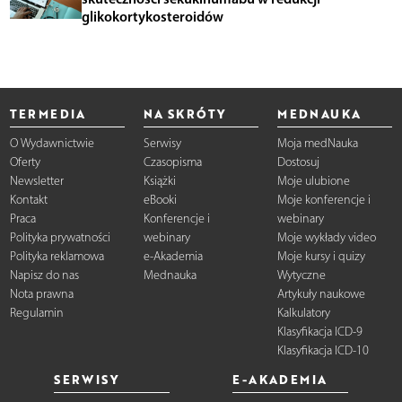
glikokortykosteroidów
TERMEDIA
NA SKRÓTY
MEDNAUKA
O Wydawnictwie
Serwisy
Moja medNauka
Oferty
Czasopisma
Dostosuj
Newsletter
Książki
Moje ulubione
Kontakt
eBooki
Moje konferencje i
Praca
Konferencje i
webinary
Polityka prywatności
webinary
Moje wykłady video
Polityka reklamowa
e-Akademia
Moje kursy i quizy
Napisz do nas
Mednauka
Wytyczne
Nota prawna
Artykuły naukowe
Regulamin
Kalkulatory
Klasyfikacja ICD-9
Klasyfikacja ICD-10
SERWISY
E-AKADEMIA