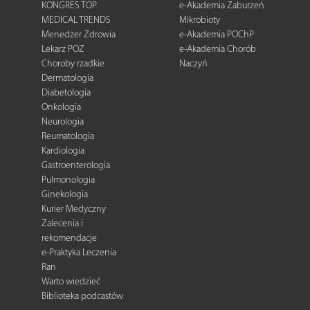
KONGRES TOP
e-Akademia Zaburzeń
MEDICAL TRENDS
Mikrobioty
Menedżer Zdrowia
e-Akademia POChP
Lekarz POZ
e-Akademia Chorób
Choroby rzadkie
Naczyń
Dermatologia
Diabetologia
Onkologia
Neurologia
Reumatologia
Kardiologia
Gastroenterologia
Pulmonologia
Ginekologia
Kurier Medyczny
Zalecenia i
rekomendacje
e-Praktyka Leczenia
Ran
Warto wiedzieć
Biblioteka podcastów