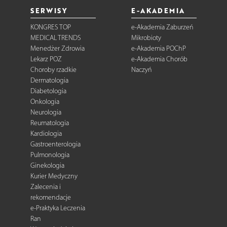
SERWISY
E-AKADEMIA
KONGRES TOP
e-Akademia Zaburzeń
MEDICAL TRENDS
Mikrobioty
Menedżer Zdrowia
e-Akademia POChP
Lekarz POZ
e-Akademia Chorób
Choroby rzadkie
Naczyń
Dermatologia
Diabetologia
Onkologia
Neurologia
Reumatologia
Kardiologia
Gastroenterologia
Pulmonologia
Ginekologia
Kurier Medyczny
Zalecenia i
rekomendacje
e-Praktyka Leczenia
Ran