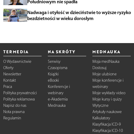
Południowym nie spadła
Nadwaga i otyłość w dzieciństwie to wyższe ryzyko
bezdzietności w wieku dorosłym
TERMEDIA
NA SKRÓTY
MEDNAUKA
O Wydawnictwie
Serwisy
Moja medNauka
Oferty
Czasopisma
Dostosuj
Newsletter
Książki
Moje ulubione
Kontakt
eBooki
Moje konferencje i
Praca
Konferencje i
webinary
Polityka prywatności
webinary
Moje wykłady video
Polityka reklamowa
e-Akademia
Moje kursy i quizy
Napisz do nas
Mednauka
Wytyczne
Nota prawna
Artykuły naukowe
Regulamin
Kalkulatory
Klasyfikacja ICD-9
Klasyfikacja ICD-10