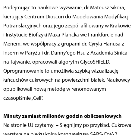
Podejmując to naukowe wyzwanie, dr Mateusz Sikora,
kierujący Centrum Dioscuri do Modelowania Modyfikacji
Potranslacyjnych oraz jego zespól afiliowany w Krakowie
i Instytucie Biofizyki Maxa Plancka we Frankfurcie nad
Menem, we współpracy z grupami dr. Cyryla Hanusa z
Inserm w Paryżu i dr. Danny’ego Hsu z Academia Sinica
na Tajwanie, opracowali algorytm GlycoSHIELD.
Oprogramowanie to umożliwia szybką wizualizację
łańcuchów cukrowych na powierzchni białek. Naukowcy
opublikowali nową metodę w renomowanym
czasopiśmie „Cell”.
Minuty zamiast milionów godzin obliczeniowych
Na stronie UJ czytamy: – Sięgnijmy po przykład. Cukrowa
warstwa na białku kolca koronawirusa SARS-CoV-2