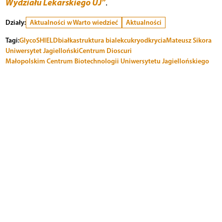
Wydziału Lekarskiego UJ”
.
Działy:
Aktualności w Warto wiedzieć
Aktualności
Tagi:
GlycoSHIELD
białka
struktura bialek
cukry
odkrycia
Mateusz Sikora
Uniwersytet Jagielloński
Centrum Dioscuri
Małopolskim Centrum Biotechnologii Uniwersytetu Jagiellońskiego