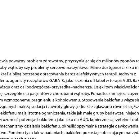
owią poważny problem zdrowotny, przyczyniając się do milionów zgonów r
oroby wątroby czy problemy sercowo-naczyniowe. Mimo dostępności kilku 
dkreśla pilną potrzebę opracowania bardziej efektywnych terapii. Jednym z
nu, agonisty receptorów GABA-B, jako leczenia off-label w terapii AUD. Ba
ózgu oraz osi podwzgórze–przysadka–nadnercza. Dzięki tym właściwości
ę, szczególnie u pacjentów z chorobami wątroby. Ponadto, zmniejsza stężen
ącym wzmożonemu pragnieniu alkoholowemu. Stosowanie baklofenu wiąże si
ądanych należą sedacja i zawroty głowy, jednakże zgłaszano również ciężs
baklofenu mają istotne ograniczenia, takie jak małe grupy badawcze, niejedn
rozumieć potencjał baklofenu jako leku na AUD, konieczne są rzetelne i do
 mechanizmy działania baklofenu, określić optymalne strategie dawkowania
two. Pomimo tych luk w badaniach, baklofen pozostaje obiecującym narzę