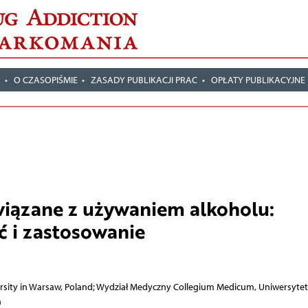
T
O CZASOPIŚMIE
ZASADY PUBLIKACJI PRAC
OPŁATY PUBLIKACYJNE
wiązane z używaniem alkoholu:
 i zastosowanie
rsity in Warsaw, Poland; Wydział Medyczny Collegium Medicum, Uniwersytet
a