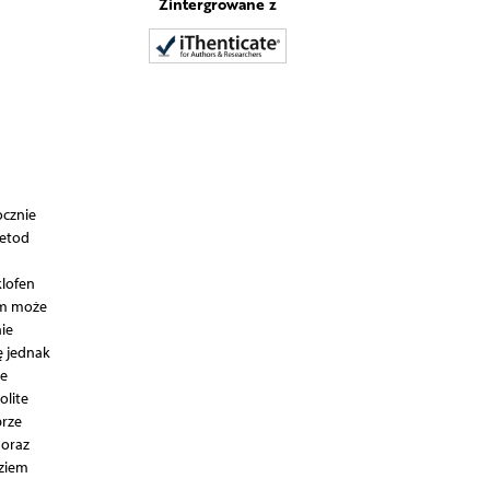
Zintergrowane z
ocznie
metod
klofen
om może
ie
ę jednak
ze
olite
brze
 oraz
dziem