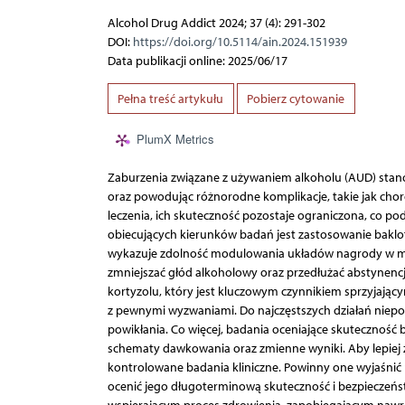
Alcohol Drug Addict 2024; 37 (4): 291-302
DOI:
https://doi.org/10.5114/ain.2024.151939
Data publikacji online: 2025/06/17
Pełna treść artykułu
Pobierz cytowanie
PlumX Metrics
Zaburzenia związane z używaniem alkoholu (AUD) stan
oraz powodując różnorodne komplikacje, takie jak ch
leczenia, ich skuteczność pozostaje ograniczona, co po
obiecujących kierunków badań jest zastosowanie baklofe
wykazuje zdolność modulowania układów nagrody w m
zmniejszać głód alkoholowy oraz przedłużać abstynencj
kortyzolu, który jest kluczowym czynnikiem sprzyjaj
z pewnymi wyzwaniami. Do najczęstszych działań niepoż
powikłania. Co więcej, badania oceniające skuteczność 
schematy dawkowania oraz zmienne wyniki. Aby lepiej z
kontrolowane badania kliniczne. Powinny one wyjaśnić
ocenić jego długoterminową skuteczność i bezpieczeńs