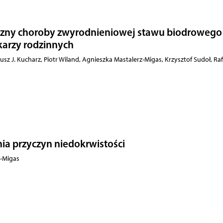
czny choroby zwyrodnieniowej stawu biodrowego
karzy rodzinnych
sz J. Kucharz, Piotr Wiland, Agnieszka Mastalerz-Migas, Krzysztof Sudoł, Raf
ia przyczyn niedokrwistości
z-Migas