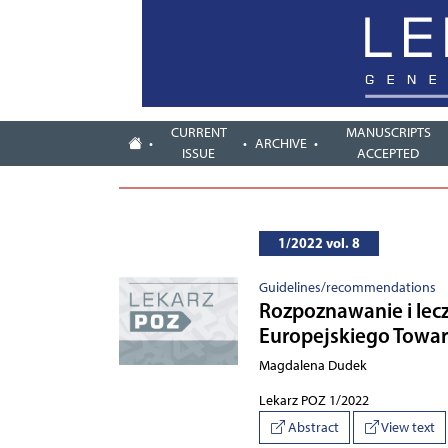
CURRENT
MANUSCRIPTS
ARCHIVE
ISSUE
ACCEPTED
1/2022 vol. 8
Guidelines/recommendations
Rozpoznawanie i lecz
Europejskiego Towarz
Magdalena Dudek
Lekarz POZ 1/2022
Abstract
View text