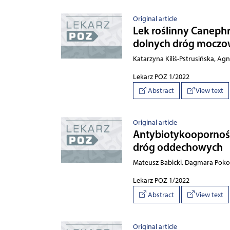
Original article
Lek roślinny Canephr
dolnych dróg mocz
Katarzyna Kiliś-Pstrusińska, A
Lekarz POZ 1/2022
Abstract
View text
Original article
Antybiotykooporność
dróg oddechowych
Mateusz Babicki, Dagmara Pok
Lekarz POZ 1/2022
Abstract
View text
Original article