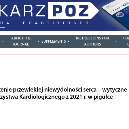
ABOUT THE
INSTRUCTIONS FOR
PU
SUPPLEMENTS
JOURNAL
AUTHORS
enie przewlekłej niewydolności serca – wytyczne
ystwa Kardiologicznego z 2021 r. w pigułce