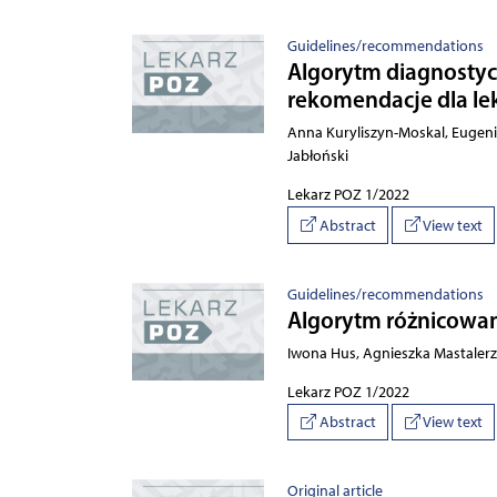
Guidelines/recommendations
Algorytm diagnosty
rekomendacje dla le
Anna Kuryliszyn-Moskal, Eugeniu
Jabłoński
Lekarz POZ 1/2022
Abstract
View text
Guidelines/recommendations
Algorytm różnicowan
Iwona Hus, Agnieszka Mastaler
Lekarz POZ 1/2022
Abstract
View text
Original article