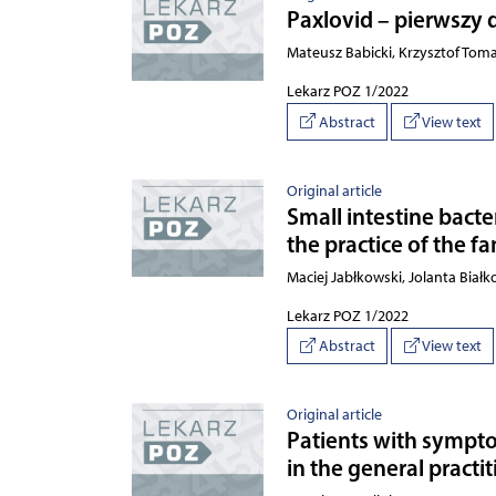
Paxlovid – pierwszy
Mateusz Babicki, Krzysztof Tom
Lekarz POZ 1/2022
Abstract
View text
Original article
Small intestine bacte
the practice of the f
Maciej Jabłkowski, Jolanta Bia
Lekarz POZ 1/2022
Abstract
View text
Original article
Patients with sympto
in the general practit