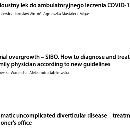
 doustny lek do ambulatoryjnego leczenia COVID-
asiewicz, Jarosław Woroń, Agnieszka Mastalerz-Migas
rial overgrowth – SIBO. How to diagnose and treat 
amily physician according to new guidelines
łkowska-Warzecha, Aleksandra Jabłkowska
matic uncomplicated diverticular disease – treat
ioner’s office