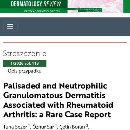
Streszczenie
1/2026 vol. 113
Opis przypadku
Palisaded and Neutrophilic
Granulomatous Dermatitis
Associated with Rheumatoid
Arthritis: a Rare Case Report
1
1
2
Tuna Sezer
,
Öznur Sar
,
Çetin Boran
,