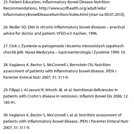
25. Patient Education. Inflammatory Bowel Disease Nutrition
Recommendations. http://www.ucsfhealth.org/adult/edu/
inflammatoryBowelDiseaseNutrition/index.html [stan na 09.07.2010].
26. Muller SD. Diet in chronic inflammatory bowel diseases – practical
advice for doctor and patient. VFED e.V Aachen, 1996.
27. Ciok J. Żywienie w patogenezie i leczeniu nieswoistych zapalnych
chorób jelit. Nowa Medycyna – Gastroenterologia i Żywienie 1999; 10.
28. Vagianos K, Bector S, McConnell J, Bernstein CN. Nutrition
assessment of patients with inflammatory bowel disease. JPEN J
Parenter Enteral Nutr 2007; 31: 311-9.
29. Filippi J, Al-Jaouni R, Wiroth JB, et al. Nutritional deficiencies in
patients with Crohn's disease in remission. Inflamm Bowel Dis 2006; 12:
185-91.
30. Vagianos K, Bector S, McConnell J, et al. Nutrition assessment of
patients with inflammatory bowel disease. JPEN J Parenter Enteral Nutr
2007; 31: 311-9.