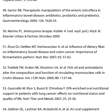
49. Sartor RB. Therapeutic manipulation of the enteric microflora in
inflammatory bowel disease: antibiotics, probiotics and prebiotics.
Gastroenterology 2004; 126: 1620-33.
50. Marino PL. Intensywna terapia. Kübler A (red. wyd. pol.). Wyd. III.
Elsevier Urban & Partner, Wrocław 2009.
51. Rose DJ, DeMeo MT, Keshavarzian A, et al. Influence of dietary fiber
on inflammatory bowel disease and colon cancer: importance of
fermentation pattern. Nutr Rev 2007; 65: 57-62.
52. Trebble TM, Arden NK, Wootton SA, et al. Fish oil and antioxidants
alter the composition and function of circulating mononuclear cells in
Crohn disease. Am J Clin Nutr 2004; 80: 1137-44.
53. Guarcello M, Riso S, Buosi R, D'Andrea F. EPA-enriched oral nutritional
support in patients with lung cancer: effects on nutritional status and
quality of life. Nutr Ther and Metab 2007; 25: 25-30.
54. Seidner DL, Lashner BA, Brzezinski A, et al. An oral supplement