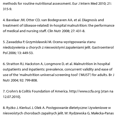
methods for routine nutritional assessment. Eur J Intern Med 2010; 21:
315-9.
4. Bavelaar JW, Otter CD, van Bodegraven AA, et al. Diagnosis and
treatment of (disease-related) in-hospital malnutrition: the performance
of medical and nursing staff. Clin Nutr 2008; 27: 431-8.
5. Zawadzka P, Grzymisławski M. Ocena występowania stanu
niedożywienia u chorych z nieswoistymi zapaleniami jelit. Gastroenterol
Pol 2006; 13: 449-53.
6. Stratton RJ, Hackston A, Longmore D, et al. Malnutrition in hospital
outpatients and inpatients: prevalence, concurrent validity and ease of
use of the 'malnutrition universal screening tool' ('MUST') for adults. Br J
Nutr 2004; 92: 799-808.
7. Crohn’s & Colitis Foundation of America. http://www.ccfa.org [stan na
12.07.2010].
8. Ryżko J, Kierkuś J, Olek A. Postępowanie dietetyczne i żywieniowe w
nieswoistych chorobach zapalnych jelit. W: Ry­dzewska G, Małecka-Panas