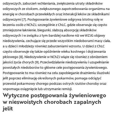
odżywczych, zaburzeń wchłaniania, zwiększenia utraty składników
odżywczych ze stolcem, zwiększonego zapotrzebowania organizmu na
energię w chorobach przew­le­k­łych oraz interakcji leków ze składnikami
odżywczymi [7]. Postępowanie żywieniowe odgrywa istotną rolę w
leczeniu osób z NChZJ, szczególnie z ChLC, gdzie obserwuje się często
zmniejszone łaknienie, biegunki, słabszą absorpcję składników
odżywczych i w związku z tym bardziej nasilone niż we WZJG objawy
niedożywienia, cechujące się przede wszystkim niedoborami masy ciała,
a u dzieci i młodzieży również zaburzeniami wzrostu. U dzieci z ChLC
często obserwuje się także opóźnienie wieku kostnego i dojrzewania
płciowego [8]. Niedożywienie w NChZJ wiąże się również z obniżeniem
jakości życia chorych [9]. Przeciwdziałanie niedożywieniu i uzupełnianie
powstałych niedoborów to główne cele postępowania żywieniowego.
Postępowanie to ma również na celu zapobieganie drażnieniu śluzówki
jelit poprzez eliminację określonych pokarmów, pomaga odciążyć
przewód pokarmowy chorego podczas ostrych rzutów choroby oraz
wspomaga osiągnięcie lub utrzymanie remisji.
Wytyczne postępowania żywieniowego
w nieswoistych chorobach zapalnych
jelit