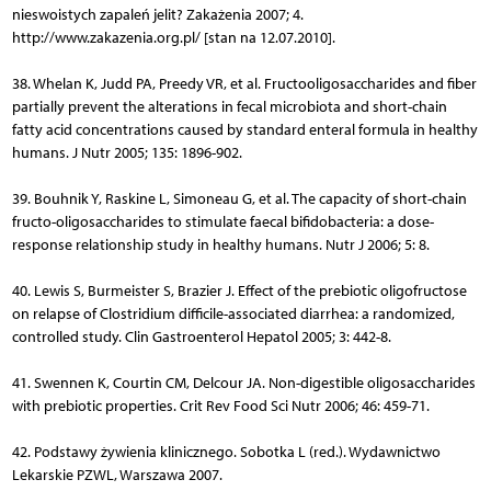
nieswoistych zapaleń jelit? Zakażenia 2007; 4.
http://www.zakazenia.org.pl/ [stan na 12.07.2010].
38. Whelan K, Judd PA, Preedy VR, et al. Fructooligosaccharides and fiber
partially prevent the alterations in fecal microbiota and short-chain
fatty acid concentrations caused by standard enteral formula in healthy
humans. J Nutr 2005; 135: 1896-902.
39. Bouhnik Y, Raskine L, Simoneau G, et al. The capacity of short-chain
fructo-oligosaccharides to stimulate faecal bifidobacteria: a dose-
response relationship study in healthy humans. Nutr J 2006; 5: 8.
40. Lewis S, Burmeister S, Brazier J. Effect of the prebiotic oligofructose
on relapse of Clostridium difficile-associated diarrhea: a randomized,
controlled study. Clin Gastroenterol Hepatol 2005; 3: 442-8.
41. Swennen K, Courtin CM, Delcour JA. Non-digestible oligosaccharides
with prebiotic properties. Crit Rev Food Sci Nutr 2006; 46: 459-71.
42. Podstawy żywienia klinicznego. Sobotka L (red.). Wydaw­nic­two
Lekarskie PZWL, Warszawa 2007.