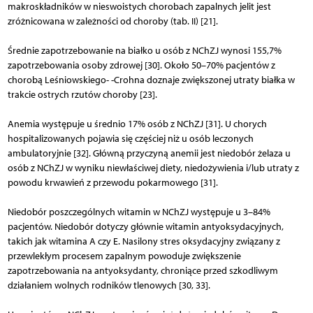
makroskładników w nieswoistych chorobach zapalnych jelit jest
zróżnicowana w zależności od choroby (tab. II) [21].
Średnie zapotrzebowanie na białko u osób z NChZJ wynosi 155,7%
zapotrzebowania osoby zdrowej [30]. Około 50–70% pacjentów z
chorobą Leśniowskiego- -Crohna doznaje zwiększonej utraty białka w
trakcie ostrych rzutów choroby [23].
Anemia występuje u średnio 17% osób z NChZJ [31]. U chorych
hospitalizowanych pojawia się częściej niż u osób leczonych
ambulatoryjnie [32]. Główną przyczyną anemii jest niedobór żelaza u
osób z NChZJ w wyniku niewłaściwej diety, niedożywienia i/lub utraty z
powodu krwawień z przewodu pokarmowego [31].
Niedobór poszczególnych witamin w NChZJ występuje u 3–84%
pacjentów. Niedobór dotyczy głównie witamin antyoksydacyjnych,
takich jak witamina A czy E. Nasilony stres oksydacyjny związany z
przewlekłym procesem zapalnym powoduje zwiększenie
zapotrzebowania na antyoksydanty, chroniące przed szkodliwym
działaniem wolnych rodników tlenowych [30, 33].