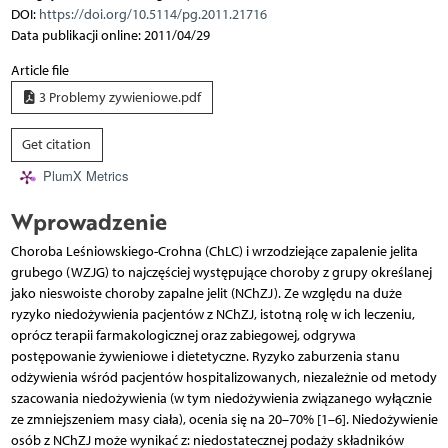
DOI:
https://doi.org/10.5114/pg.2011.21716
Data publikacji online: 2011/04/29
Article file
3 Problemy zywieniowe.pdf
Get citation
PlumX Metrics
Wprowadzenie
Choroba Leśniowskiego-Crohna (ChLC) i wrzodziejące zapalenie jelita
grubego (WZJG) to najczęściej występujące choroby z grupy określanej
jako nieswoiste choroby zapalne jelit (NChZJ). Ze względu na duże
ryzyko niedożywienia pacjentów z NChZJ, istotną rolę w ich leczeniu,
oprócz terapii farmakologicznej oraz zabiegowej, odgrywa
postępowanie żywieniowe i dietetyczne. Ryzyko zaburzenia stanu
odżywienia wśród pacjentów hospitalizowanych, niezależnie od metody
szacowania niedożywienia (w tym niedożywienia związanego wyłącznie
ze zmniejszeniem masy ciała), ocenia się na 20–70% [1–6]. Niedożywienie
osób z NChZJ może wynikać z: niedostatecznej podaży składników