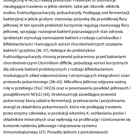
biologiczną w NChZJ należą prebiotyki. Prebiotyki to substancje
nieulegające trawieniu w jelicie cienkim, takie jak: błonnik, włóknik,
inulina, fruktooligosacharydy, polisacharydy. Podlegają one fermentacji
bakteryjnej w jelicie grubym, stanowiąc pożywkę dla prawidłowej flory
jelitowej. W ten sposób prebiotyki korzystnie regulują równowagę flory
jelitowej, sprzyjając rozwojowi bakterii poprawiających stan zdrowia
(prebiotyki stymulują namnażanie bakterii z rodzaju Lactobacillus i
Bifidobacterium) i hamujących wzrost chorobotwórczych szczepów
bakterii i grzybów [36, 37]. Należące do prebiotyków
fruktooligosacharydy chronią przewód pokarmowy przed bakteriami
chorobotwórczymi Clostridium difficile, pobudzają wzrost korzystnych
dla zdrowia bakterii probiotycznych z rodzaju Bifidobacterium,
modulujących układ odpornościowy i utrzymujących integralność ścian
przewodu pokarmowego [38–42]. Mikroflora jelitowa odgrywa ważną
rolę w przebiegu ChLC i WZJG oraz w powstawaniu powikłań jelitowych i
pozajelitowych NChZJ [43]. Drobnoustroje zasiedlające przewód
pokarmowy biorą udział w fermentacji, przetwarzaniu i pozyskiwaniu
energii ze składników pokarmowych, które nie podlegają trawieniu
przez enzymy człowieka, w produkcji witaminy K, wchłanianiu jonów i
składników mineralnych oraz wpływają na proliferację i różnicowanie się
komórek nabłonka jelitowego i dojrzewanie systemu
immunologicznego [37]. Ponadto jednym z postulowanych