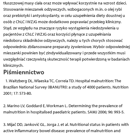
tłuszczowej masy ciała oraz może wpływać korzystnie na wzrost dzieci.
Stosowanie mieszanek odżywczych, wzbogaconych m.in. o olej rybi
oraz prebiotyki i anty­oksydanty, w celu uzupełnienia diety doustnej u
osób z ChLC i WZJG może dodatkowo poprawiać przebieg kliniczny.
Stąd, ze względu na znaczące ryzyko wystąpienia niedożywienia u
pacjentów z ChLC i WZJG oraz korzyści płynące z uzupełniania
niedoboru składników odżywczych, należy u tych chorych stosować
odpowiednio zbilansowane preparaty żywieniowe. Wybór odpowiedniej
mieszanki powinien być zindywidualizowany i przede wszystkim musi
uwzględniać rzeczywistą skuteczność terapii potwierdzoną w badaniach
klinicznych.
Piśmiennictwo
1. Waitzberg DL, Wlaeska TC, Correia TD. Hospital malnutrition: The
Brazilian National Survey (IBANUTRI): a study of 4000 patients. Nutrition
2001; 17: 573-80.
2. Marino LV, Goddard E, Workman L. Determining the prevalence of
malnutrition in hospitalised paediatric patients. SAMJ 2006; 96: 993-5.
3. Mijač DD, Janković GL, Jorga J, et al. Nutritional status in patients with
active inflammatory bowel disease: prevalence of malnutrition and