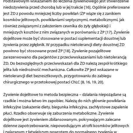
Podstawowym wskazaniem do leczenia żywieniowego jest stwierdzenie
niedożywienia przed chorobą lub w jej trakcie [16]. Ogólnie preferowane
jest ŻD z powodu mniejszej liczby powikłań (ŻP wiąże się z zanikiem
kosmków jelitowych, powikłaniami septycznymi, metabolicznymi, jak
również związanymi z założeniem cewnika do żyły głębokiej) i
mniejszych kosztów z nim związanych w porównaniu z ŻP [17]. Żywienie
dojelitowe może być stosowane w postaci suplementacji doustnej lub
żywienia przez zgłębnik. W przypadku nietolerancji diety doustnej ŻD
powinno być stosowane przed ŻP [18]. Żywienie pozajelitowe
zarezerwowano dla pacjentów z przeciwwskazaniami lub nietolerancją
ŻD. Do bezwzględnych przeciwwskazań dla ŻD należą zespół krótkiego
jelita lub niedrożność mechaniczna. Całkowite ŻP jest wskazane w
nietolerancji diet bezresztkowych, przygotowaniu do zabiegu
chirurgicznego w przetokowej postaci ChLC [8, 16, 19, 20].
Żywienie dojelitowe to metoda bezpieczna – działania niepożądane są
rzadkie i można łatwo im zapobiec. Należą do nich głównie powikłania
infekcyjne (zakażenie diety, biegunka infekcyjna, zachłystowe zapalenie
płuc). Rzadko obserwuje się zaburzenia metaboliczne. Żywienie
dojelitowe jest żywieniem zbilansowanym, pokrywającym zalecane
dzienne zapotrzebowanie, niepowodującym atrofii kosmków jelitowych
i związanym z łatwiejszym powrotem do normalnego żywienia w