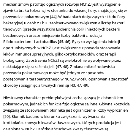
mechanizmów patofizjologicznych rozwoju NChZJ jest wystąpienie
zjawiska braku tolerancji w stosunku do własnej flory, znajdującej się w
przewodzie pokarmowym [44]. W badaniach dotyczących składu flory
bakteryjnej u osób z ChLC zaobserwowano zwiększenie liczby bakterii
tlenowych (przede wszystkim Escherichia coli) i niektórych bakterii
beztlenowych oraz zmniejszenie liczby bakterii z rodzaju
Bifidobacterium i Lactobacillus [45, 46]. Ryzyko wystąpienia infekcji
oportu­nistycznych w NChZJ jest zwiększone z powodu stosowania
leków immunosupresyjnych, glikokortykosteroidów oraz terapii
biologicznej. Zaostrzenia NChZJ są wielokrotnie wywoływane przez
nakładające się zakażenia jelit [47, 48]. Zmiana mikrośrodowiska
przewodu pokarmowego może być jednym ze sposobów
postępowania terapeutycznego w NChZJ w celu opanowania zaostrzeń
choroby i osiągnięcia trwałych remisji [43, 47, 49].
Niestrawny charakter prebiotyków jest cechą łączącą je z błonnikiem
pokarmowym, jednak ich funkcje fizjologiczne są inne. Główną korzyścią
związaną ze stosowaniem błonnika jest ograniczenie liczby wypróżnień
[50]. Błonnik badano w kierunku zwiększenia wytwarzania
krótkołańcuchowych kwasów tłuszczowych, których produkcja jest
osłabiona w NChZJ. Krótkołańcuchowe kwasy tłuszczowe są