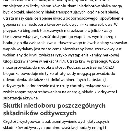
zmniejszeniem liczby plemników. Skutkami niedoborów białka mogą
być: obrzęki, niedobory białek transportujących, ogólne osłabienie,
utrata masy ciała, osłabienie układu odpornościowego i spowolnienie
gojenia ran, a niedoboru kwasów żółciowych – kamica żółciowa. W
przypadku biegunek tłuszczowych nierozłożone w jelicie kwasy
tłuszczowe wiążą większość dostępnego wapnia, w wyniku czego
brakuje go dla związania kwasu tłuszczowego (niewchłaniany szczawian
wapnia wydalany jest ze stolcem). Niezwiązany kwas szczawiowy jest
wchłaniany do krwi i zwiększa ryzyko wystąpienia kamicy nerkowej
(złogi szczawianowe w nerkach) [17]. Utrata krwi w przebiegu WZJG
może prowadzić do niedokrwistości. Podczas zaostrzenia NChZJ
biegunka powoduje nie tylko utratę wody mogącą prowadzić do
odwodnienia, ale także składników mineralnych i substancji
odżywczych. Jednocześnie ostre rzuty choroby związane są ze
zwiększonym zapotrzebowaniem na energię, składniki odżywcze i
substancje aktywne.
Skutki niedoboru poszczególnych
składników odżywczych
Częstość występowania zaburzeń żywieniowych dotyczących
składników odżywczych pomimo właściwej podaży energii i