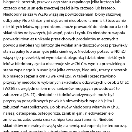
biegunek, przetok, przewlekłego stanu zapalnego jelita krętego lub
czczego oraz usunięcia znacznej części jelita czczego lub krętego.
Niedobory żelaza w WZJG wiążą się z owrzodzeniami błony śluzowej
odbytnicy i/lub klinicznymi objawami niedoboru (anemia). Stosowanie
niektórych leków, np. prednizonu, może prowadzić do niedoboru takich
składników odżywczych, jak wapń, potas i cynk. Do niedoboru wapnia
prowadzi również unikanie przez chorych produktów mlecznych z
powodu nietolerancji laktozy, złe wchłanianie tłuszczów oraz przewlekły
stan zapalny lub usunięcie jelita cienkiego. Niedobory potasu w NChZJ
wiążą się z przewlekłymi wymiotami, biegunką i działaniem niektórych
leków. Niedobory cynku obserwuje się w ChLC w wyniku przewlekłego
stanu zapalnego lub usunięcia jelita czczego, biegunki, utraty z przetok
lub małego stężenia cynku we krwi [25]. W tabeli I przedstawiono
przyczyny niedoboru wybranych składników odżywczych u osób z ChLC
i WZJG z uwzględnieniem mechanizmów mogących powodować te
zaburzenia [26, 27]. Niedobór składników odżywczych może być
przyczyną pozajelitowych powikłań nieswoistych zapaleń jelita i
zaburzeń metabolicznych. Do objawów niedoboru witamin w ChLC
należą: osteopenia, osteoporoza, zanik mięśni, niedowidzenie o
zmierzchu, zaburzenia smaku, hiperkeratoza i anemia. Niedobór
składników mineralnych wiążą się z: anemią, osteopenią i osteoporozą,
zaburzeniami wzrastania, utrudnionym gojeniem się ran oraz