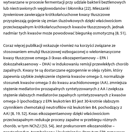
wytwarzane w procesie fermentacji przy udziale bakterii beztlenowych
lub niestrawionych węglowodanów i błonnika [22]. Mieszanki
żywieniowe zawierające krótkołańcuchowe kwasy tłuszczowe
przyspieszają gojenie się zmian śluzówkowych dzięki właściwościom
przeciwzapalnym krótkołańcuchowych kwasów tłuszczowych, jednak
nadmiar tych kwasów może powodować biegunkę osmotyczną [8, 51].
Coraz więcej publikacji wskazuje również na korzyści związane ze
stosowaniem emulsji tłuszczowej wzbogaconej o wielonienasycone
kwasy tłuszczowe omega-3 (kwas eikozapentaenowy – EPA i
dokozaheksaenowy – DHA) w indukowaniu remisji przewlekłych chorób
zapalnych. Kwasy te są dostarczane egzogennie w oleju rybim, który
zapewnia szybkie zwiększenie stężenia kwasów omega-3, normalizuje
stosunek kwasów omega-3 do kwasu arachidonowego (AA), zmniejsza
stężenie mediatorów prozapalnych syntetyzowanych z AA i zwiększa
stężenie słabszych mediatorów zapalnych syntetyzowanych z kwasów
omega-3 (pochodzący z EPA leukotrien B5 jest 30-krotnie słabszym
czynnikiem chemotaksji neutrofilów niż leukotrien B4, pochodzący z
AA) [8, 19, 52]. Kwas eikozapentaenowy dzięki właściwoś­ciom
przeciwzapalnym redukuje procesy zapalne w przebiegu różnych
chorób, w tym NChZJ [53, 54]. Jest prekursorem eikozanoidów –