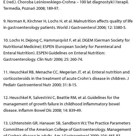
E (red.). Choroba Leśniowskiego-Crohna – 100 lat diagnostyki i terapii.
Termedia, Poznań 2008; 189-97.
9. Norman K, Kirchner H, Lochs H, et al. Malnutrition affects quality of life
in gastroenterology patients. World J Gastroenterol 2006; 12: 3380-5.
10. Lochs H, Dejong C, Hammarqvist F, et al. DGEM (German Society for
Nutritional Medicine); ESPEN (European Society for Parenteral and
Enteral Nutrition). ESPEN Guidelines on Enteral Nutrition:
Gastroenterology. Clin Nutr 2006; 25: 260-74.
11. Heuschkel RB, Menache CC, Megerian JT, et al. Enteral nutrition and
corticosteroids in the treatment of acute Crohn's disease in children. J
Pediatr Gastroenterol Nutr 2000; 31: 8-15.
12. Heuschkel R, Salvestrini C, Beattie RM, et al. Guidelines for the
management of growth failure in childhood inflammatory bowel
disease. Inflamm Bowel Dis 2008; 14: 839-49.
13. Lichtenstein GR, Hanauer SB, Sandborn WJ; The Practice Parameters
Committee of the American College of Gastroenterology. Management
of Crohn’s disease in adults. Am J Gastroenterol 2009; 104: 465-83.