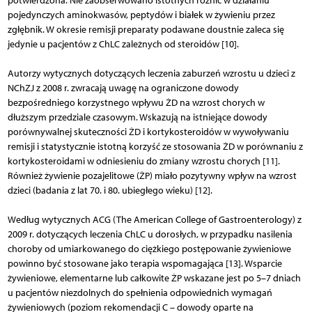
potwierdzona. Nie zaobserwowano istotnych różnic w działaniu
pojedynczych aminokwasów, peptydów i białek w żywieniu przez
zgłębnik. W okresie remisji preparaty podawane doustnie zaleca się
jedynie u pacjentów z ChLC zależnych od steroidów [10].
Autorzy wytycznych dotyczących leczenia zaburzeń wzrostu u dzieci z
NChZJ z 2008 r. zwracają uwagę na ograniczone dowody
bezpośredniego korzystnego wpływu ŻD na wzrost chorych w
dłuższym przedziale czasowym. Wskazują na istniejące dowody
porównywalnej skuteczności ŻD i kortykosteroidów w wywoływaniu
remisji i statystycznie istotną korzyść ze stosowania ŻD w porównaniu z
kortykosteroidami w odniesieniu do zmiany wzrostu chorych [11].
Również żywienie pozajelitowe (ŻP) miało pozytywny wpływ na wzrost
dzieci (badania z lat 70. i 80. ubiegłego wieku) [12].
Według wytycznych ACG (The American College of Gastroenterology) z
2009 r. dotyczących leczenia ChLC u dorosłych, w przypadku nasilenia
choroby od umiarkowanego do ciężkiego postępowanie żywieniowe
powinno być stosowane jako terapia wspomagająca [13]. Wsparcie
żywieniowe, elementarne lub całkowite ŻP wskazane jest po 5–7 dniach
u pacjentów niezdolnych do spełnienia odpowiednich wymagań
żywieniowych (poziom rekomendacji C – dowody oparte na