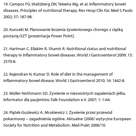
19. Campos FG, Waitzberg DN, Teixeira Mg, et al. Inflammatory bowel
diseases. Principles of nutritional therapy. Rev Hosp Clín Fac Med S Paulo
2002; 57: 187-98.
20. Kunceki M. Planowanie leczenia żywieniowego chorego z ciężką
postacią OZT [prezentacja Power Point].
21. Hartman C, Eliakim R, Shamir R. Nutritional status and nutritional
therapy in inflammatory bowel diseases. World J Gastroenterol 2009; 15:
2570-8.
22. Rajendran N, Kumar D. Role of diet in the management of
inflammatory bowel disease. World J Gastroenterol 2010; 16: 1442-8.
23. Müller-Nothmann SD. Żywienie w nieswoistych zapaleniach jelita.
Informator dla pacjentów. Falk Foundation e.V. 2007; 1: 1-64.
24. Piątek-Guziewicz A, Mrukiewicz J. Żywienie przez przewód
pokarmowy – zagadnienia ogólne. Aktualne (2006) wytyczne European
Society for Nutrition and Metabolism. Med Prakt 2006/10.