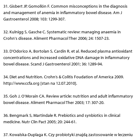
31. Gisbert JP, Gomollón F. Common misconceptions in the diagnosis
and management of anemia in inflammatory bowel disease. Am J
Gastroenterol 2008; 103: 1299-307.
32. Kulnigg S, Gasche C. Systematic review: managing anaemia in
Crohn's disease. Aliment Pharmacol Ther 2006; 24: 1507-23.
33. D’Odorico A, Bortolan S, Cardin R, et al. Reduced plasma antioxidant
concentrations and increased oxidative DNA damage In inflammatory
bowel disease. Scand J Gastroenterol 2001; 36: 1289-94.
34. Diet and Nutrition. Crohn’s & Colitis Foudation of America 2009.
http://www.ccfa.org [stan na 12.07.2010].
35. Goh J, O'Morain CA. Review article: nutrition and adult inflam­matory
bowel disease. Aliment Pharmacol Ther 2003; 17: 307-20.
36. Bengmark S, Martindale R. Prebiotics and synbiotics in clinical
medicine. Nutr Clin Pact 2005; 20: 244-61.
37. Kowalska-Duplaga K. Czy probiotyki znajdą zastosowanie w leczeniu