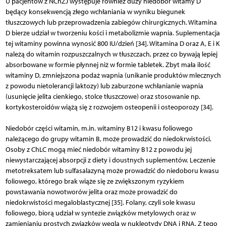
U pacjentów z NChZJ występuje również duży niedobór witamy D
będący konsekwencją złego wchłaniania w wyniku biegunek
tłuszczowych lub przeprowadzenia zabiegów chirurgicznych. Witamina
D bierze udział w tworzeniu kości i metabolizmie wapnia. Suplementacja
tej witaminy powinna wynosić 800 IU/dzień [34]. Witamina D oraz A, E i K
należą do witamin rozpuszczalnych w tłuszczach, przez co bywają lepiej
absorbowane w formie płynnej niż w formie tabletek. Zbyt mała ilość
witaminy D, zmniejszona podaż wapnia (unikanie produktów mlecznych
z powodu nietolerancji laktozy) lub zaburzone wchłanianie wapnia
(usunięcie jelita cienkiego, stolce tłuszczowe) oraz stosowanie np.
kortykosteroidów wiążą się z rozwojem osteopenii i osteoporozy [34].
Niedobór części witamin, m.in. witaminy B12 i kwasu foliowego
należącego do grupy witamin B, może prowadzić do niedokrwistości.
Osoby z ChLC mogą mieć niedobór witaminy B12 z powodu jej
niewystarczającej absorpcji z diety i doustnych suplementów. Leczenie
metotreksatem lub sulfasalazyną może prowadzić do niedoboru kwasu
foliowego, którego brak wiąże się ze zwiększonym ryzykiem
powstawania nowotworów jelita oraz może prowadzić do
niedokrwistości megaloblas­tycznej [35]. Folany, czyli sole kwasu
foliowego, biorą udział w syntezie związków metylowych oraz w
zamienianiu prostych związków węgla w nukleotydy DNA i RNA. Z tego