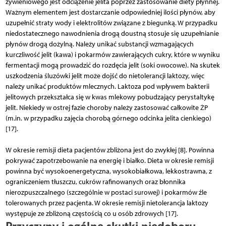
żywieniowego jest odciążenie jelita poprzez zastosowanie diety płynnej.
Ważnym elementem jest dostarczanie odpowiedniej iloś­ci płynów, aby
uzupełnić straty wody i elektrolitów związane z biegunką. W przypadku
niedostatecznego nawodnienia drogą doustną stosuje się uzupełnianie
płynów drogą dożylną. Należy unikać substancji wzmagających
kurczliwość jelit (kawa) i pokarmów zawierających cukry, które w wyniku
fermentacji mogą prowadzić do rozdęcia jelit (soki owocowe). Na skutek
uszkodzenia śluzówki jelit może dojść do nietolerancji laktozy, więc
należy unikać produktów mlecznych. Laktoza pod wpływem bakterii
jelitowych przekształca się w kwas mlekowy pobudzający perystaltykę
jelit. Niekiedy w ostrej fazie choroby należy zastosować całkowite ŻP
(m.in. w przypadku zajęcia chorobą górnego odcinka jelita cienkiego)
[17].
W okresie remisji dieta pacjentów zbliżona jest do zwykłej [8]. Powinna
pokrywać zapotrzebowanie na energię i białko. Dieta w okresie remisji
powinna być wysokoenergetyczna, wysokobiałkowa, lekkostrawna, z
ograniczeniem tłuszczu, cukrów rafinowanych oraz błonnika
nierozpuszczalnego (szczególnie w postaci surowej) i pokarmów źle
tolerowanych przez pacjenta. W okresie remisji nietolerancja laktozy
występuje ze zbliżoną częstością co u osób zdrowych [17].
Przyczyny i ogólne skutki niedoboru