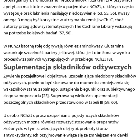
prostaglandyn, trombo­ksanu i leukotrienów. Poza tym EPA przywraca
apetyt, co ma istotne znaczenie u pacjentów z NChZJ, u których często
występuje brak łaknienia nasilający niedożywienie [53, 55, 56]. Kwasy
omega-3 mogą być korzystne w utrzymaniu remisji w ChLC, choć
autorzy przeglądów systematycznych The Cochrane Library wskazują
na potrzebę kolejnych badań [57, 58].
W NChZJ istotną rolę odgrywają również aminokwasy. Glutamina
warunkuje szczelność bariery jelitowej, która jest obniżona w wyniku
procesów zapalnych występujących w przebiegu NChZJ [8].
Suplementacja składników odżywczych
Żywienie pozajelitowe i dojelitowe, uzupełniające niedobory składników
odżywczych, powinno być stosowane do momentu zmniejszenia się
wskaźników stanu zapalnego, ustąpienia biegunki oraz subiektywnego
złego samopoczucia [23]. Sugerowaną wielkość suplementacji
poszczególnych składników przedstawiono w tabeli III [59, 60].
U osób z NChZJ oprócz uzupełniania pojedynczych składników
odżywczych można również rozważyć stosowanie preparatów
złożonych, w tym zawierających olej rybi, prebiotyki oraz
antyoksydanty. Ich przyjmowanie wiąże się ze zmniejszeniem dawki