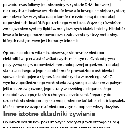
powodu kwas foliowy jest niezbędny w syntezie DNA i konwersji
niektórych aminokwasów. Niedobór kwasu foliowego zmniejsza syntezę
aminokwasów, w wyniku czego komórki niezdolne są do produkcji
odpowiednich ilości DNA potrzebnego w mitozie. Wiąże się również ze
zmniejszeniem syntezy lipidów, metylowanych białek i mieliny. Niedobór
kwasu foliowego może spowodować zaburzenia syntezy metioniny,
których następstwem jest homocysteinemia.
Oprócz niedoboru witamin, obserwuje się również niedobór
elektrolitów i pierwiastków śladowych, m.in. cynku. Cynk odgrywa
pozytywną rolę w odpowiedzi immunologicznej organizmu i redukcji
stanu zapalnego, a jego niedobór może prowadzić do osłabienia i
spowolnienia gojenia się ran. Niedobór cynku w przebiegu NChZJ
wynika z upośledzonego wchłaniania związanego ze stanem zapalnym
jelit oraz ze zwiększonej jego utraty w przebiegu biegunek. Jego
niedobór występuje także u chorych z przetokami. Preparaty do
uzupełniania niedoboru cynku mogą mieć postać tabletek lub kapsułek.
Można również uzupełniać niedobory cynku poprzez wlewy dożylne.
Inne istotne składniki żywienia
Do innych składników pokarmowych odgrywających szczególną rolę