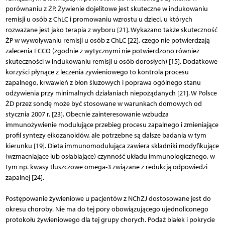
porównaniu z ŻP. Żywienie dojelitowe jest skuteczne w indukowaniu
remisji u osób z ChLC i promowaniu wzrostu u dzieci, u których
rozważane jest jako terapia z wyboru [21]. Wykazano także skuteczność
ŻP w wywoływaniu remisji u osób z ChLC [22], czego nie potwierdzają
zalecenia ECCO (zgodnie z wytycznymi nie potwierdzono również
skuteczności w indukowaniu remisji u osób dorosłych) [15]. Dodatkowe
korzyści płynące z leczenia żywieniowego to kontrola procesu
zapalnego, krwawień z błon śluzowych i poprawa ogólnego stanu
odżywienia przy minimalnych działaniach niepożądanych [21]. W Polsce
ŻD przez sondę może być stosowane w warunkach domowych od
stycznia 2007 r. [23]. Obecnie zainteresowanie wzbudza
immunożywienie modulujące przebieg procesu zapalnego i zmieniające
profil syntezy eikozanoidów, ale potrzebne są dalsze badania w tym
kierunku [19]. Dieta immunomodulująca zawiera składniki modyfikujące
(wzmacniające lub osłabiające) czynność układu immunologicznego, w
tym np. kwasy tłuszczowe omega-3 związane z redukcją odpowiedzi
zapalnej [24].
Postępowanie żywieniowe u pacjentów z NChZJ dostosowane jest do
okresu choroby. Nie ma do tej pory obowiązującego ujednoliconego
protokołu żywieniowego dla tej grupy chorych. Podaż białek i pokrycie