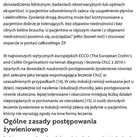
doświadczeniu klinicznym, badaniach obserwacyjnych lub opiniach
ekspertów). U pacjentów odwodnionych zaleca się uzupełnienie płynów
i elektrolitów. Żywienie drogą doustną może być kontynuowane u
pacjentów dobrze je tolerujących, bez objawów niedrożności i bez
silnych bólów brzucha. U pacjentów w cięższym stanie i z objawami
niedrożności powinno się „oszczędzać” jelito (bowel rest) i stosować
wsparcie w postaci całkowitego ŻP.
W najnowszych wytycznych europejskich ECCO (The European Crohn's
and Colitis Organisation) na temat diagnozy i leczenia ChLC z 2010 r.
opartych na dowodach naukowych postępowanie żywieniowe również
jest zalecane jako terapia wspomagająca leczenie ChLC w
uzasadnionych przypadkach [14]. W celu indukcji remisji wskazane jest u
dzieci, niezależnie od nasilenia i lokalizacji choroby, jako postępowanie
równie skuteczne, lepiej tolerowane i obarczone mniejszą liczbą działań
niepożądanych w porównaniu ze steroidami [15]. U osób dorosłych
leczenie żywieniowe w indukcji remisji zaleca się jedynie u pacjentów,
którzy nie wyrażają zgody na inne formy leczenia.
Ogólne zasady postępowania
żywieniowego