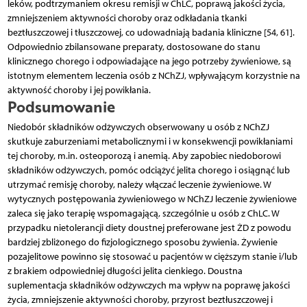
leków, podtrzymaniem okresu remisji w ChLC, poprawą jakości życia,
zmniejszeniem aktywności choroby oraz odkładania tkanki
beztłuszczowej i tłuszczowej, co udowadniają badania kliniczne [54, 61].
Odpowiednio zbilansowane preparaty, dostosowane do stanu
klinicznego chorego i odpowiadające na jego potrzeby żywieniowe, są
istotnym elementem leczenia osób z NChZJ, wpływającym korzystnie na
aktywność choroby i jej powikłania.
Podsumowanie
Niedobór składników odżywczych obserwowany u osób z NChZJ
skutkuje zaburzeniami metabolicznymi i w konsekwencji powikłaniami
tej choroby, m.in. osteo­porozą i anemią. Aby zapobiec niedoborowi
składników odżywczych, pomóc odciążyć jelita chorego i osiąg­nąć lub
utrzymać remisję choroby, należy włączać leczenie żywieniowe. W
wytycznych postępowania żywieniowego w NChZJ leczenie żywieniowe
zaleca się jako terapię wspomagającą, szczególnie u osób z ChLC. W
przypadku nietolerancji diety doustnej preferowane jest ŻD z powodu
bardziej zbliżonego do fizjologicznego sposobu żywienia. Żywienie
pozajelitowe powinno się stosować u pacjentów w cięższym stanie i/lub
z brakiem odpowiedniej długości jelita cienkiego. Doustna
suplementacja składników odżywczych ma wpływ na poprawę jakości
życia, zmniejszenie aktywności choroby, przyrost beztłuszczowej i