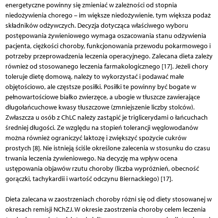
energetyczne powinny się zmieniać w zależności od stopnia
niedożywienia chorego – im większe niedożywienie, tym większa podaż
składników odżywczych. Decyzja dotycząca właściwego wyboru
postępowania żywieniowego wymaga oszacowania stanu odżywienia
pacjenta, ciężkości choroby, funkcjonowania przewodu pokarmowego i
potrzeby przeprowadzenia leczenia operacyjnego. Zalecana dieta zależy
również od stosowanego leczenia farmakologicznego [17]. Jeżeli chory
toleruje dietę domową, należy to wykorzystać i podawać małe
objętościowo, ale częstsze posiłki. Posiłki te powinny być bogate w
pełnowartościowe białko zwierzęce, a ubogie w tłuszcze zawierające
długołańcuchowe kwasy tłuszczowe (zmniejszenie liczby stolców).
Zwłaszcza u osób z ChLC należy zastąpić je triglicerydami o łańcuchach
średniej długości. Ze względu na stopień tolerancji węglowodanów
można również ograniczyć laktozę i zwiększyć spożycie cukrów
prostych [8]. Nie istnieją ściśle określone zalecenia w stosunku do czasu
trwania leczenia żywieniowego. Na decyzję ma wpływ ocena
ustępowania objawów rzutu choroby (liczba wypróżnień, obecność
gorączki, tachykardii i wartość odczynu Biernackiego) [17].
Dieta zalecana w zaostrzeniach choroby różni się od diety stosowanej w
okresach remisji NChZJ. W okresie zaostrzenia choroby celem leczenia