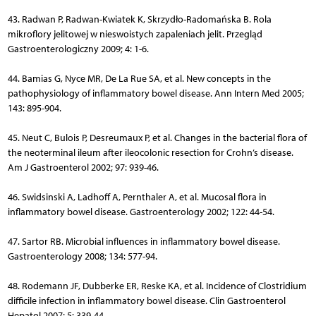
43. Radwan P, Radwan-Kwiatek K, Skrzydło-Radomańska B. Rola
mikroflory jelitowej w nieswoistych zapaleniach jelit. Przegląd
Gastroenterologiczny 2009; 4: 1-6.
44. Bamias G, Nyce MR, De La Rue SA, et al. New concepts in the
pathophysiology of inflammatory bowel disease. Ann Intern Med 2005;
143: 895-904.
45. Neut C, Bulois P, Desreumaux P, et al. Changes in the bacterial flora of
the neoterminal ileum after ileocolonic resection for Crohn’s disease.
Am J Gastroenterol 2002; 97: 939-46.
46. Swidsinski A, Ladhoff A, Pernthaler A, et al. Mucosal flora in
inflammatory bowel disease. Gastroenterology 2002; 122: 44-54.
47. Sartor RB. Microbial influences in inflammatory bowel disease.
Gastroenterology 2008; 134: 577-94.
48. Rodemann JF, Dubberke ER, Reske KA, et al. Incidence of Clostridium
difficile infection in inflammatory bowel disease. Clin Gastroenterol
Hepatol 2007; 5: 339-44.