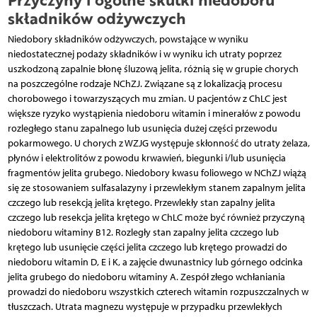
składników odżywczych
Niedobory składników odżywczych, powstające w wyniku
niedostatecznej podaży składników i w wyniku ich utraty poprzez
uszkodzoną zapalnie błonę śluzową jelita, różnią się w grupie chorych
na poszczególne rodzaje NChZJ. Związane są z lokalizacją procesu
chorobowego i towarzyszących mu zmian. U pacjentów z ChLC jest
większe ryzyko wystąpienia niedoboru witamin i minerałów z powodu
rozległego stanu zapalnego lub usunięcia dużej części przewodu
pokarmowego. U chorych z WZJG występuje skłonność do utraty żelaza,
płynów i elektrolitów z powodu krwawień, biegunki i/lub usunięcia
fragmentów jelita grubego. Niedobory kwasu fo­liowego w NChZJ wiążą
się ze stosowaniem sulfasalazyny i przewlekłym stanem zapalnym jelita
czczego lub resekcją jelita krętego. Przewlekły stan zapalny jelita
czczego lub resekcja jelita krętego w ChLC może być również przyczyną
niedoboru witaminy B12. Rozległy stan zapalny jelita czczego lub
krętego lub usunięcie części jelita czczego lub krętego prowadzi do
niedoboru witamin D, E i K, a zajęcie dwunastnicy lub górnego odcinka
jelita grubego do niedoboru witaminy A. Zespół złego wchłaniania
prowadzi do niedoboru wszystkich czterech witamin rozpuszczalnych w
tłuszczach. Utrata magnezu występuje w przypadku przewlekłych