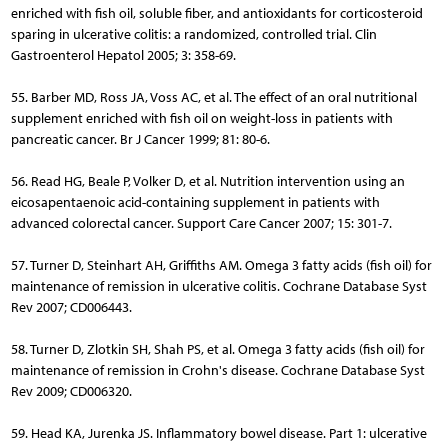
enriched with fish oil, soluble fiber, and antioxidants for corticosteroid
sparing in ulcerative colitis: a randomized, controlled trial. Clin
Gastroenterol Hepatol 2005; 3: 358-69.
55. Barber MD, Ross JA, Voss AC, et al. The effect of an oral nutritional
supplement enriched with fish oil on weight-loss in patients with
pancreatic cancer. Br J Cancer 1999; 81: 80-6.
56. Read HG, Beale P, Volker D, et al. Nutrition intervention using an
eicosapentaenoic acid-containing supplement in patients with
advanced colorectal cancer. Support Care Cancer 2007; 15: 301-7.
57. Turner D, Steinhart AH, Griffiths AM. Omega 3 fatty acids (fish oil) for
maintenance of remission in ulcerative colitis. Cochrane Database Syst
Rev 2007; CD006443.
58. Turner D, Zlotkin SH, Shah PS, et al. Omega 3 fatty acids (fish oil) for
maintenance of remission in Crohn's disease. Cochrane Database Syst
Rev 2009; CD006320.
59. Head KA, Jurenka JS. Inflammatory bowel disease. Part 1: ulcerative