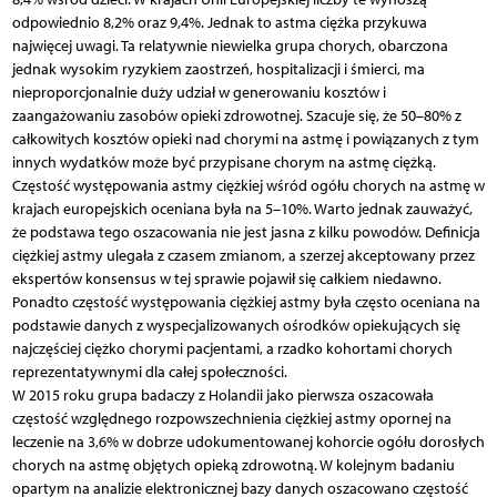
odpowiednio 8,2% oraz 9,4%. Jednak to astma ciężka przykuwa
najwięcej uwagi. Ta relatywnie niewielka grupa chorych, obarczona
jednak wysokim ryzykiem zaostrzeń, hospitalizacji i śmierci, ma
nieproporcjonalnie duży udział w generowaniu kosztów i
zaangażowaniu zasobów opieki zdrowotnej. Szacuje się, że 50–80% z
całkowitych kosztów opieki nad chorymi na astmę i powiązanych z tym
innych wydatków może być przypisane chorym na astmę ciężką.
Częstość występowania astmy ciężkiej wśród ogółu chorych na astmę w
krajach europejskich oceniana była na 5–10%. Warto jednak zauważyć,
że podstawa tego oszacowania nie jest jasna z kilku powodów. Definicja
ciężkiej astmy ulegała z czasem zmianom, a szerzej akceptowany przez
ekspertów konsensus w tej sprawie pojawił się całkiem niedawno.
Ponadto częstość występowania ciężkiej astmy była często oceniana na
podstawie danych z wyspecjalizowanych ośrodków opiekujących się
najczęściej ciężko chorymi pacjentami, a rzadko kohortami chorych
reprezentatywnymi dla całej społeczności.
W 2015 roku grupa badaczy z Holandii jako pierwsza oszacowała
częstość względnego rozpowszechnienia ciężkiej astmy opornej na
leczenie na 3,6% w dobrze udokumentowanej kohorcie ogółu dorosłych
chorych na astmę objętych opieką zdrowotną. W kolejnym badaniu
opartym na analizie elektronicznej bazy danych oszacowano częstość