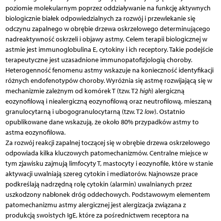
poziomie molekularnym poprzez oddziaływanie na funkcję aktywnych
biologicznie białek odpowiedzialnych za rozwój i przewlekanie się
odczynu zapalnego w obrębie drzewa oskrzelowego determinującego
nadreaktywność oskrzeli i objawy astmy. Celem terapii biologicznej w
astmie jest immunoglobulina E, cytokiny i ich receptory. Takie podejście
terapeutyczne jest uzasadnione immunopatofizjologią choroby.
Heterogenność fenomenu astmy wskazuje na konieczność identyfikacji
różnych endofenotypów choroby. Wyróżnia się astmę rozwijającą się w
mechanizmie zależnym od komórek T (tzw. T2
high
) alergiczną
eozynofilową i niealergiczną eozynofilową oraz neutrofilową, mieszaną
granulocytarną i ubogogranulocytarną (tzw. T2
low
). Ostatnio
opublikowane dane wskazują, że około 80% przypadków astmy to
astma eozynofilowa.
Za rozwój reakcji zapalnej toczącej się w obrębie drzewa oskrzelowego
odpowiada kilka kluczowych patomechanizmów. Centralne miejsce w
tym zjawisku zajmują limfocyty T, mastocyty i eozynofile, które w stanie
aktywacji uwalniają szereg cytokin i mediatorów. Najnowsze prace
podkreślają nadrzędną rolę cytokin (alarmin) uwalnianych przez
uszkodzony nabłonek dróg oddechowych. Podstawowym elementem
patomechanizmu astmy alergicznej jest alergizacja związana z
produkcją swoistych IgE, które za pośrednictwem receptora na