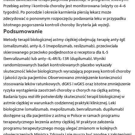
Przebieg astmy i kontrola choroby jest monitorowana (wizyty co 4–6
tygodni). Po porodzie i okresie karmienia piersią lekarz może
zdecydować o ponownym rozpoczęciu podawania leku w przypadku
istotnego pogorszenia kontroli choroby (kryteria jak wyżej).
Podsumowanie
Metody terapii biologicznej astmy ciężkiej obejmują: terapię anty-IgE
(omalizumab), anty-IL-5 (mepolizumab, reslizumab), przeciwciała
skierowanego przeciwko podjednostce α receptora dla IL-5
(benralizumab) lub anty--IL-4R/IL-13R (dupilumab). Wyniki
randomizowanych badań kontrolowanych placebo wykazały
skuteczność leków biologicznych wyrażającą poprawą kontroli choroby
i jakości życia pacjentów. Obserwowano zmniejszenie konieczności
stosowania leków ratunkowych, dGKS i wGKS oraz istotne zmniejszenie
ryzyka wystąpienia zaostrzeń choroby u chorych na ciężką astmę.
Badania typu
real-life
potwierdziły skuteczność terapii biologicznej w
astmie ciężkiej w warunkach codziennej praktyki klinicznej. Leki
biologiczne (omalizumab, mepolizumab, benralizumab, dupilumab)
dostępne są dla pacjentów z astmą w Polsce w ramach programu
terapeutycznego leczenia astmy ciężkiej. W praktyce założenia
programu terapeutycznego mogą ulegać zmianom w kolejnych
obwieszczeniach Ministra Zdrowia i nie muszą być zgodne z założeniami