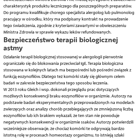
charakterystyk produktu leczniczego dla poszczególnych preparatów.
Do programu kwalifikuje chorego specjalista alergolog lub pulmonolog
pracujący w ośrodku, który ma podpisany kontrakt na prowadzenie
tego świadczenia, zgodnie z kryteriami zawartymi w obwieszczeniu
Ministra Zdrowia w sprawie wykazu leków refundowanych.
Bezpieczeństwo terapii biologicznej
astmy
Działanie terapii biologicznej stosowanej w alergologii pierwotnie
ograniczało się do blokowania przeciwciał IgE. Terapia biologiczna
stosowana w kolejnych latach ma bezpośredni lub pośredni związek z
funkcją eozynofilów. Dlatego też komórki stały się głównym celem
badań w zakresie bezpieczeństwa tego sposobu leczenia.
W 2013 roku Gleich i wsp. dokonali przeglądu prac dotyczących
możliwych konsekwencji braku eozynofilów w organizmie. Autorzy na
podstawie badań eksperymentalnych przeprowadzonych na modelach
zwierzęcych oraz analizy chorób przebiegających ze zmniejszoną liczbą
eozynofilów lub ich brakiem wykazali, że ten stan nie powoduje
negatywnych konsekwencji w organizmie ssaków. Autorzy potwierdzili
wcześniejsze obserwacje, że chociaż komórki te odgrywają bardzo
istotną rolę w procesach homeostazy organizmu, to istnieją szlaki