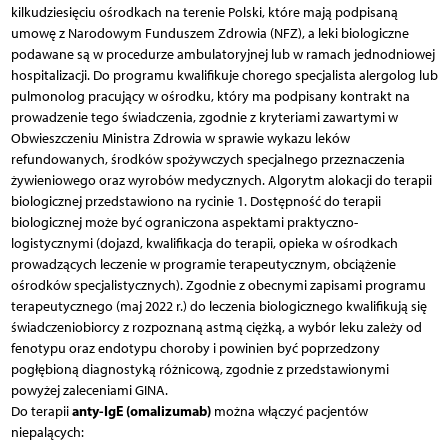
kilkudziesięciu ośrodkach na terenie Polski, które mają podpisaną
umowę z Narodowym Funduszem Zdrowia (NFZ), a leki biologiczne
podawane są w procedurze ambulatoryjnej lub w ramach jednodniowej
hospitalizacji. Do programu kwalifikuje chorego specjalista alergolog lub
pulmonolog pracujący w ośrodku, który ma podpisany kontrakt na
prowadzenie tego świadczenia, zgodnie z kryteriami zawartymi w
Obwieszczeniu Ministra Zdrowia w sprawie wykazu leków
refundowanych, środków spożywczych specjalnego przeznaczenia
żywieniowego oraz wyrobów medycznych. Algorytm alokacji do terapii
biologicznej przedstawiono na rycinie 1. Dostępność do terapii
biologicznej może być ograniczona aspektami praktyczno-
logistycznymi (dojazd, kwalifikacja do terapii, opieka w ośrodkach
prowadzących leczenie w programie terapeutycznym, obciążenie
ośrodków specjalistycznych). Zgodnie z obecnymi zapisami programu
terapeutycznego (maj 2022 r.) do leczenia biologicznego kwalifikują się
świadczeniobiorcy z rozpoznaną astmą ciężką, a wybór leku zależy od
fenotypu oraz endotypu choroby i powinien być poprzedzony
pogłębioną diagnostyką różnicową, zgodnie z przedstawionymi
powyżej zaleceniami GINA.
anty-IgE (omalizumab)
Do terapii
można włączyć pacjentów
niepalących: