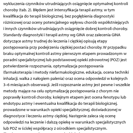
wykluczenia czynników utrudniających osiągnięcie optymalnej kontroli
choroby (tab. 2). Błędem jest intensyfikacja terapii astmy, w tym
kwalifikacja do terapii biologicznej, bez pogłębienia diagnostyki
różnicowej oraz oceny potencjalnego wpływu chorób współistniejących
i innych czynników utrudniających osiągnięcie dobrej kontroli choroby.
Standardy diagnostyki i terapii astmy wg GINA oraz zalecenia GINA
dotyczące astmy trudnej do leczenia i ciężkiej opisują etapy
postępowania przy podejrzeniu ciężkiej postaci choroby. W przypadku
braku optymalnej kontroli astmy pierwszym etapem prowadzonym w
poradni specjalistycznej lub podstawowej opieki zdrowotnej (POZ) jest
potwierdzenie rozpoznania, optymalizacja postępowania
(farmakoterapia i metody niefarmakologiczne, edukacja, ocena techniki
inhalacji, walka z nałogiem palenia) oraz ocena odpowiedzi w kolejnych
3–6 miesiącach obserwacji. Jeśli rozpoznanie astmy jest pewne i wszelkie
metody mające na celu optymalizację postępowania z chorym nie
poprawiły kontroli choroby, kolejnym etapem jest ocena fenotypu lub
endotypu astmy i ewentualna kwalifikacja do terapii biologicznej,
prowadzone w warunkach opieki specjalistycznej, doświadczonej w
diagnostyce i leczeniu astmy ciężkiej. Następnie zaleca się ocenę
odpowiedzi na leczenie i dalszą opiekę w warunkach specjalistycznych
lub POZ w ścisłej współpracy z ośrodkiem specjalistycznym.