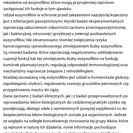
niezależne od eozynofilów, które mogą przynajmniej częściowo
zastępować ich funkcje w tym zjawisku.
Udział eozynofilów w ochronie przed zakażeniami najczęściej kojarzony
jest z infestacjami pasożytniczymi. Wyniki badań eksperymentalnych
zaprzeczają zaburzeniom odporności zarówno przeciwpasożytnicznej,
jak i bakteryjnej, wirusowej i grzybiczej u zwierząt pozbawionych
eozynofilów. Nie obserwowano również zwiększenia ryzyka
kancerogenezy spowodowanego zmniejszeniem liczby eozynofilów.
Są również badania, które zaprzeczają negatywnemu oddziaływaniu
supresji funkcji lub też zmniejszeniu liczby eozynofilów na funkcję
komórek plazmatycznych, regulację odpowiedzi immunologicznej oraz
mechanizmy naprawcze związane z remodelingiem.
Rzadziej zauważaną rolą eozynofilów jest udział w homeostazie glukozy,
zapobieganiu otyłości, regulowaniu rozwoju gruczołów piersiowych czy
przygotowaniu macicy do ciąży.
Dane zarówno z badań klinicznych, jak i z badań przeprowadzonych po
wprowadzeniu leków biologicznych do codziennej praktyki szybko się
powiększają, dlatego wiele z wymienionych powyżej wątpliwości co do
bezpieczeństwa leków biologicznych zostało już wyjaśnionych. Jednak
ze względu na odległe konsekwencje stosowania tej grupy leków, które
są wpisane w naturę ich działania, nowe informacje, pochodzące