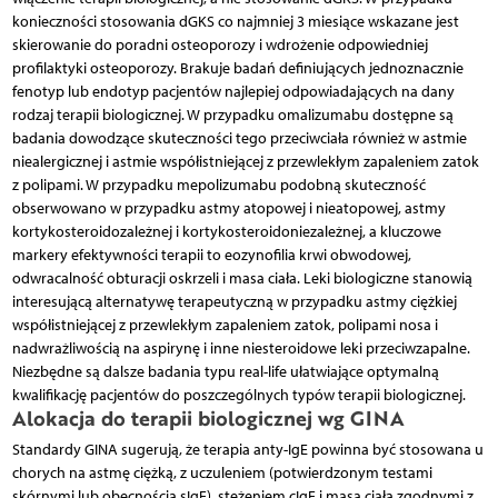
konieczności stosowania dGKS co najmniej 3 miesiące wskazane jest
skierowanie do poradni osteoporozy i wdrożenie odpowiedniej
profilaktyki osteoporozy. Brakuje badań definiujących jednoznacznie
fenotyp lub endotyp pacjentów najlepiej odpowiadających na dany
rodzaj terapii biologicznej. W przypadku omalizumabu dostępne są
badania dowodzące skuteczności tego przeciwciała również w astmie
niealergicznej i astmie współistniejącej z przewlekłym zapaleniem zatok
z polipami. W przypadku mepolizumabu podobną skuteczność
obserwowano w przypadku astmy atopowej i nieatopowej, astmy
kortykosteroidozależnej i kortykosteroidoniezależnej, a kluczowe
markery efektywności terapii to eozynofilia krwi obwodowej,
odwracalność obturacji oskrzeli i masa ciała. Leki biologiczne stanowią
interesującą alternatywę terapeutyczną w przypadku astmy ciężkiej
współistniejącej z przewlekłym zapaleniem zatok, polipami nosa i
nadwrażliwością na aspirynę i inne niesteroidowe leki przeciwzapalne.
Niezbędne są dalsze badania typu real-life ułatwiające optymalną
kwalifikację pacjentów do poszczególnych typów terapii biologicznej.
Alokacja do terapii biologicznej wg GINA
Standardy GINA sugerują, że terapia anty-IgE powinna być stosowana u
chorych na astmę ciężką, z uczuleniem (potwierdzonym testami
skórnymi lub obecnością sIgE), stężeniem cIgE i masą ciała zgodnymi z