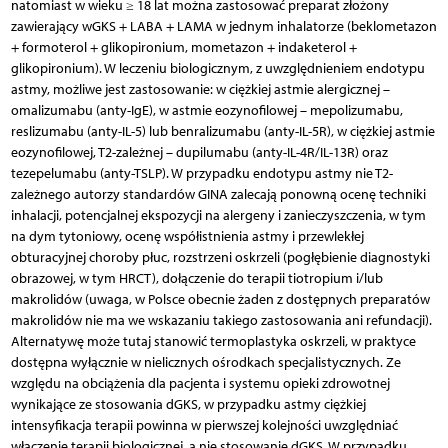
natomiast w wieku ≥ 18 lat można zastosować preparat złożony
zawierający wGKS + LABA + LAMA w jednym inhalatorze (beklometazon
+ formoterol + glikopironium, mometazon + indaketerol +
glikopironium). W leczeniu biologicznym, z uwzględnieniem endotypu
astmy, możliwe jest zastosowanie: w ciężkiej astmie alergicznej –
omalizumabu (anty-IgE), w astmie eozynofilowej – mepolizumabu,
reslizumabu (anty-IL-5) lub benralizumabu (anty-IL-5R), w ciężkiej astmie
eozynofilowej, T2-zależnej – dupilumabu (anty-IL-4R/IL-13R) oraz
tezepelumabu (anty-TSLP). W przypadku endotypu astmy nie T2-
zależnego autorzy standardów GINA zalecają ponowną ocenę techniki
inhalacji, potencjalnej ekspozycji na alergeny i zanieczyszczenia, w tym
na dym tytoniowy, ocenę współistnienia astmy i przewlekłej
obturacyjnej choroby płuc, rozstrzeni oskrzeli (pogłębienie diagnostyki
obrazowej, w tym HRCT), dołączenie do terapii tiotropium i/lub
makrolidów (uwaga, w Polsce obecnie żaden z dostępnych preparatów
makrolidów nie ma we wskazaniu takiego zastosowania ani refundacji).
Alternatywę może tutaj stanowić termoplastyka oskrzeli, w praktyce
dostępna wyłącznie w nielicznych ośrodkach specjalistycznych. Ze
względu na obciążenia dla pacjenta i systemu opieki zdrowotnej
wynikające ze stosowania dGKS, w przypadku astmy ciężkiej
intensyfikacja terapii powinna w pierwszej kolejności uwzględniać
włączenie terapii biologicznej, a nie stosowanie dGKS. W przypadku