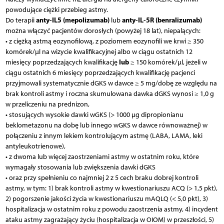
powodujące ciężki przebieg astmy.
anty-IL5 (mepolizumab)
anty-IL-5R (benralizumab)
Do terapii
lub
można włączyć pacjentów dorosłych (powyżej 18 lat), niepalących:
• z ciężką astmą eozynofilową, z poziomem eozynofili we krwi ≥ 350
komórek/µl na wizycie kwalifikacyjnej albo w ciągu ostatnich 12
lub
miesięcy poprzedzających kwalifikację
≥ 150 komórek/µl, jeżeli w
ciągu ostatnich 6 miesięcy poprzedzających kwalifikację pacjenci
przyjmowali systematycznie dGKS w dawce ≥ 5 mg/dobę ze względu na
brak kontroli astmy i roczna skumulowana dawka dGKS wynosi ≥ 1,0 g
w przeliczeniu na prednizon,
• stosujących wysokie dawki wGKS (> 1000 µg dipropionianu
beklometazonu na dobę lub innego wGKS w dawce równoważnej) w
połączeniu z innym lekiem kontrolującym astmę (LABA, LAMA, leki
antyleukotrienowe),
• z dwoma lub więcej zaostrzeniami astmy w ostatnim roku, które
wymagały stosowania lub zwiększenia dawki dGKS
• oraz przy spełnieniu co najmniej 2 z 5 cech braku dobrej kontroli
astmy, w tym: 1) brak kontroli astmy w kwestionariuszu ACQ (> 1,5 pkt),
2) pogorszenie jakości życia w kwestionariuszu mAQLQ (< 5,0 pkt), 3)
hospitalizacja w ostatnim roku z powodu zaostrzenia astmy, 4) incydent
ataku astmy zagrażający życiu (hospitalizacja w OIOM) w przeszłości, 5)