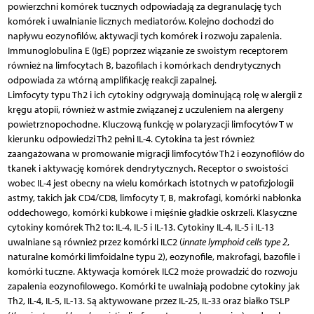
powierzchni komórek tucznych odpowiadają za degranulację tych
komórek i uwalnianie licznych mediatorów. Kolejno dochodzi do
napływu eozynofilów, aktywacji tych komórek i rozwoju zapalenia.
Immunoglobulina E (IgE) poprzez wiązanie ze swoistym receptorem
również na limfocytach B, bazofilach i komórkach dendrytycznych
odpowiada za wtórną amplifikację reakcji zapalnej.
Limfocyty typu Th2 i ich cytokiny odgrywają dominującą rolę w alergii z
kręgu atopii, również w astmie związanej z uczuleniem na alergeny
powietrznopochodne. Kluczową funkcję w polaryzacji limfocytów T w
kierunku odpowiedzi Th2 pełni IL-4. Cytokina ta jest również
zaangażowana w promowanie migracji limfocytów Th2 i eozynofilów do
tkanek i aktywację komórek dendrytycznych. Receptor o swoistości
wobec IL-4 jest obecny na wielu komórkach istotnych w patofizjologii
astmy, takich jak CD4/CD8, limfocyty T, B, makrofagi, komórki nabłonka
oddechowego, komórki kubkowe i mięśnie gładkie oskrzeli. Klasyczne
cytokiny komórek Th2 to: IL-4, IL-5 i IL-13. Cytokiny IL-4, IL-5 i IL-13
uwalniane są również przez komórki ILC2 (
innate lymphoid cells type 2
,
naturalne komórki limfoidalne typu 2), eozynofile, makrofagi, bazofile i
komórki tuczne. Aktywacja komórek ILC2 może prowadzić do rozwoju
zapalenia eozynofilowego. Komórki te uwalniają podobne cytokiny jak
Th2, IL-4, IL-5, IL-13. Są aktywowane przez IL-25, IL-33 oraz białko TSLP