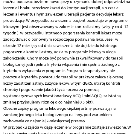
można podawać bezterminowo, przy utrzymaniu dobrej odpowiedzi na
leczenie i braku przeciwwskazań do kontynuacji terapii, a o czasie
leczenia i ewentualnym zawieszeniu terapii pacjenta decyduje lekarz
prowadzący. W przypadku zawieszenia pacjent pozostaje w programie
lekowym i jest obserwowany w zakresie kontroli astmy (wizyty co 4–12
tygodni). W przypadku istotnego pogorszenia kontroli lekarz może
zadecydować o ponownym rozpoczęciu podawania leku. Jeżeli w
okresie 12 miesięcy od dnia zawieszenia nie dojdzie do istotnego
pogorszenia kontroli astmy, udział w programie lekowym ulega
zakończeniu. Chory może być ponownie zakwalifikowany do terapii
biologicznej, jeśli spełnia kryteria włączenia i nie spełnia żadnego z
kryterium wyłączenia w programie. Program terapeutyczny nie
precyzuje kryteriów powrotu do terapii. W praktyce zaleca się ocenę
liczby zaostrzeń astmy, zużycie leków, w tym dGKS, utratę kontroli
choroby i pogorszenie jakości życia (ocena za pomocą
wystandaryzowanych kwestionariuszy ACQ i miniAQLQ, za istotną
zmianę przyjmujemy różnicę o co najmniej 0,5 pkt).
Obecne zapisy programu lekowego ciężkiej astmy pozwalają na
zamianę jednego leku biologicznego na inny, pod warunkiem
zachowania co najmniej 2-miesięcznej przerwy.
W przypadku zajścia w ciążę leczenie w programie zostaje zawieszone. W
trakcie zawieszenia terapii pacjentka pozostaje w programie lekowym.