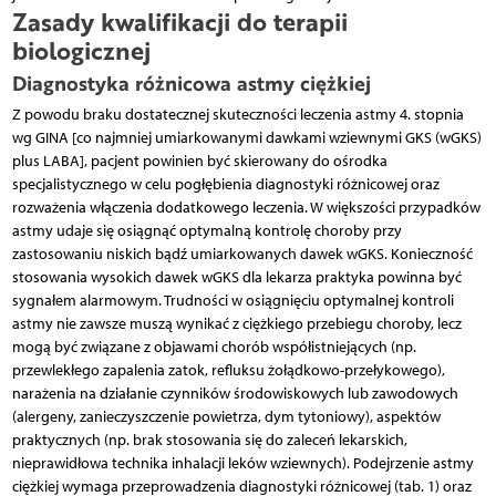
Zasady kwalifikacji do terapii
biologicznej
Diagnostyka różnicowa astmy ciężkiej
Z powodu braku dostatecznej skuteczności leczenia astmy 4. stopnia
wg GINA [co najmniej umiarkowanymi dawkami wziewnymi GKS (wGKS)
plus LABA], pacjent powinien być skierowany do ośrodka
specjalistycznego w celu pogłębienia diagnostyki różnicowej oraz
rozważenia włączenia dodatkowego leczenia. W większości przypadków
astmy udaje się osiągnąć optymalną kontrolę choroby przy
zastosowaniu niskich bądź umiarkowanych dawek wGKS. Konieczność
stosowania wysokich dawek wGKS dla lekarza praktyka powinna być
sygnałem alarmowym. Trudności w osiągnięciu optymalnej kontroli
astmy nie zawsze muszą wynikać z ciężkiego przebiegu choroby, lecz
mogą być związane z objawami chorób współistniejących (np.
przewlekłego zapalenia zatok, refluksu żołądkowo-przełykowego),
narażenia na działanie czynników środowiskowych lub zawodowych
(alergeny, zanieczyszczenie powietrza, dym tytoniowy), aspektów
praktycznych (np. brak stosowania się do zaleceń lekarskich,
nieprawidłowa technika inhalacji leków wziewnych). Podejrzenie astmy
ciężkiej wymaga przeprowadzenia diagnostyki różnicowej (tab. 1) oraz