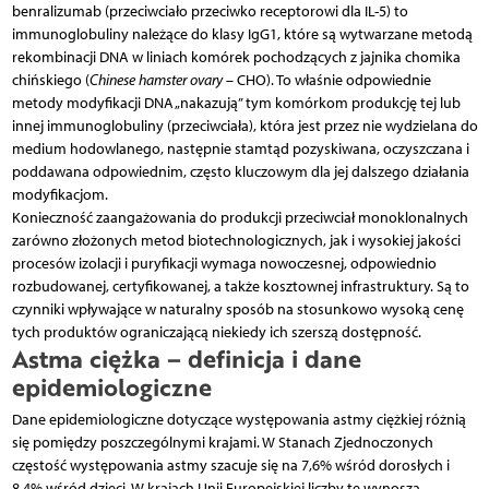
benralizumab (przeciwciało przeciwko receptorowi dla IL-5) to
immunoglobuliny należące do klasy IgG1, które są wytwarzane metodą
rekombinacji DNA w liniach komórek pochodzących z jajnika chomika
chińskiego (
Chinese hamster ovary
– CHO). To właśnie odpowiednie
metody modyfikacji DNA „nakazują” tym komórkom produkcję tej lub
innej immunoglobuliny (przeciwciała), która jest przez nie wydzielana do
medium hodowlanego, następnie stamtąd pozyskiwana, oczyszczana i
poddawana odpowiednim, często kluczowym dla jej dalszego działania
modyfikacjom.
Konieczność zaangażowania do produkcji przeciwciał monoklonalnych
zarówno złożonych metod biotechnologicznych, jak i wysokiej jakości
procesów izolacji i puryfikacji wymaga nowoczesnej, odpowiednio
rozbudowanej, certyfikowanej, a także kosztownej infrastruktury. Są to
czynniki wpływające w naturalny sposób na stosunkowo wysoką cenę
tych produktów ograniczającą niekiedy ich szerszą dostępność.
Astma ciężka – definicja i dane
epidemiologiczne
Dane epidemiologiczne dotyczące występowania astmy ciężkiej różnią
się pomiędzy poszczególnymi krajami. W Stanach Zjednoczonych
częstość występowania astmy szacuje się na 7,6% wśród dorosłych i
8,4% wśród dzieci. W krajach Unii Europejskiej liczby te wynoszą