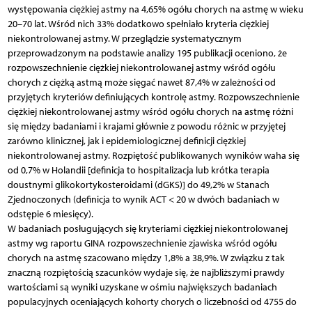
występowania ciężkiej astmy na 4,65% ogółu chorych na astmę w wieku
20–70 lat. Wśród nich 33% dodatkowo spełniało kryteria ciężkiej
niekontrolowanej astmy. W przeglądzie systematycznym
przeprowadzonym na podstawie analizy 195 publikacji oceniono, że
rozpowszechnienie ciężkiej niekontrolowanej astmy wśród ogółu
chorych z ciężką astmą może sięgać nawet 87,4% w zależności od
przyjętych kryteriów definiujących kontrolę astmy. Rozpowszechnienie
ciężkiej niekontrolowanej astmy wśród ogółu chorych na astmę różni
się między badaniami i krajami głównie z powodu różnic w przyjętej
zarówno klinicznej, jak i epidemiologicznej definicji ciężkiej
niekontrolowanej astmy. Rozpiętość publikowanych wyników waha się
od 0,7% w Holandii [definicja to hospitalizacja lub krótka terapia
doustnymi glikokortykosteroidami (dGKS)] do 49,2% w Stanach
Zjednoczonych (definicja to wynik ACT < 20 w dwóch badaniach w
odstępie 6 miesięcy).
W badaniach posługujących się kryteriami ciężkiej niekontrolowanej
astmy wg raportu GINA rozpowszechnienie zjawiska wśród ogółu
chorych na astmę szacowano między 1,8% a 38,9%. W związku z tak
znaczną rozpiętością szacunków wydaje się, że najbliższymi prawdy
wartościami są wyniki uzyskane w ośmiu największych badaniach
populacyjnych oceniających kohorty chorych o liczebności od 4755 do