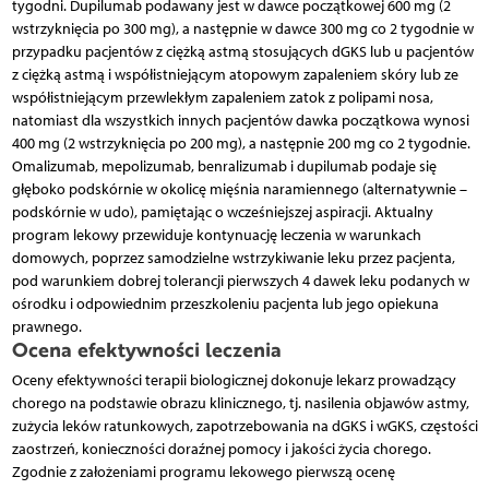
tygodni. Dupilumab podawany jest w dawce początkowej 600 mg (2
wstrzyknięcia po 300 mg), a następnie w dawce 300 mg co 2 tygodnie w
przypadku pacjentów z ciężką astmą stosujących dGKS lub u pacjentów
z ciężką astmą i współistniejącym atopowym zapaleniem skóry lub ze
współistniejącym przewlekłym zapaleniem zatok z polipami nosa,
natomiast dla wszystkich innych pacjentów dawka początkowa wynosi
400 mg (2 wstrzyknięcia po 200 mg), a następnie 200 mg co 2 tygodnie.
Omalizumab, mepolizumab, benralizumab i dupilumab podaje się
głęboko podskórnie w okolicę mięśnia naramiennego (alternatywnie –
podskórnie w udo), pamiętając o wcześniejszej aspiracji. Aktualny
program lekowy przewiduje kontynuację leczenia w warunkach
domowych, poprzez samodzielne wstrzykiwanie leku przez pacjenta,
pod warunkiem dobrej tolerancji pierwszych 4 dawek leku podanych w
ośrodku i odpowiednim przeszkoleniu pacjenta lub jego opiekuna
prawnego.
Ocena efektywności leczenia
Oceny efektywności terapii biologicznej dokonuje lekarz prowadzący
chorego na podstawie obrazu klinicznego, tj. nasilenia objawów astmy,
zużycia leków ratunkowych, zapotrzebowania na dGKS i wGKS, częstości
zaostrzeń, konieczności doraźnej pomocy i jakości życia chorego.
Zgodnie z założeniami programu lekowego pierwszą ocenę