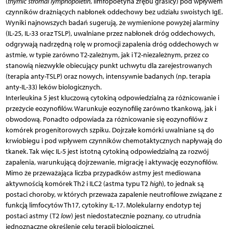
(
thymic stromal lymphopoietin
, limfopoetyna zrębu grasicy) pod wpływem
czynników drażniących nabłonek oddechowy bez udziału swoistych IgE.
Wyniki najnowszych badań sugerują, że wymienione powyżej alarminy
(IL-25, IL-33 oraz TSLP), uwalniane przez nabłonek dróg oddechowych,
odgrywają nadrzędną rolę w promocji zapalenia dróg oddechowych w
astmie, w typie zarówno T2-zależnym, jak i T2-niezależnym, przez co
stanowią niezwykle obiecujący punkt uchwytu dla zarejestrowanych
(terapia anty-TSLP) oraz nowych, intensywnie badanych (np. terapia
anty-IL-33) leków biologicznych.
Interleukina 5 jest kluczową cytokiną odpowiedzialną za różnicowanie i
przeżycie eozynofilów. Warunkuje eozynofilię zarówno tkankową, jak i
obwodową. Ponadto odpowiada za różnicowanie się eozynofilów z
komórek progenitorowych szpiku. Dojrzałe komórki uwalniane są do
krwiobiegu i pod wpływem czynników chemotaktycznych napływają do
tkanek. Tak więc IL-5 jest istotną cytokiną odpowiedzialną za rozwój
zapalenia, warunkującą dojrzewanie, migrację i aktywację eozynofilów.
Mimo że przeważająca liczba przypadków astmy jest mediowana
aktywnością komórek Th2 i ILC2 (astma typu T2
high
), to jednak są
postaci choroby, w których przeważa zapalenie neutrofilowe związane z
funkcją limfocytów Th17, cytokiny IL-17. Molekularny endotyp tej
postaci astmy (T2
low
) jest niedostatecznie poznany, co utrudnia
jednoznaczne określenie celu terapii biologicznej.