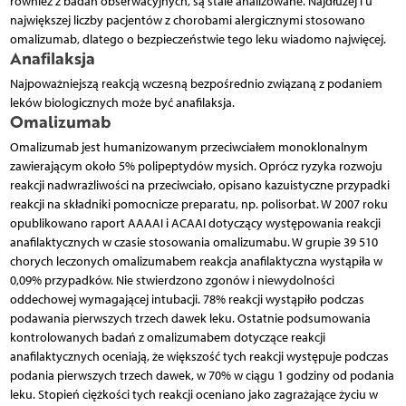
również z badań obserwacyjnych, są stale analizowane. Najdłużej i u
największej liczby pacjentów z chorobami alergicznymi stosowano
omalizumab, dlatego o bezpieczeństwie tego leku wiadomo najwięcej.
Anafilaksja
Najpoważniejszą reakcją wczesną bezpośrednio związaną z podaniem
leków biologicznych może być anafilaksja.
Omalizumab
Omalizumab jest humanizowanym przeciwciałem monoklonalnym
zawierającym około 5% polipeptydów mysich. Oprócz ryzyka rozwoju
reakcji nadwrażliwości na przeciwciało, opisano kazuistyczne przypadki
reakcji na składniki pomocnicze preparatu, np. polisorbat. W 2007 roku
opublikowano raport AAAAI i ACAAI dotyczący występowania reakcji
anafilaktycznych w czasie stosowania omalizumabu. W grupie 39 510
chorych leczonych omalizumabem reakcja anafilaktyczna wystąpiła w
0,09% przypadków. Nie stwierdzono zgonów i niewydolności
oddechowej wymagającej intubacji. 78% reakcji wystąpiło podczas
podawania pierwszych trzech dawek leku. Ostatnie podsumowania
kontrolowanych badań z omalizumabem dotyczące reakcji
anafilaktycznych oceniają, że większość tych reakcji występuje podczas
podania pierwszych trzech dawek, w 70% w ciągu 1 godziny od podania
leku. Stopień ciężkości tych reakcji oceniano jako zagrażające życiu w