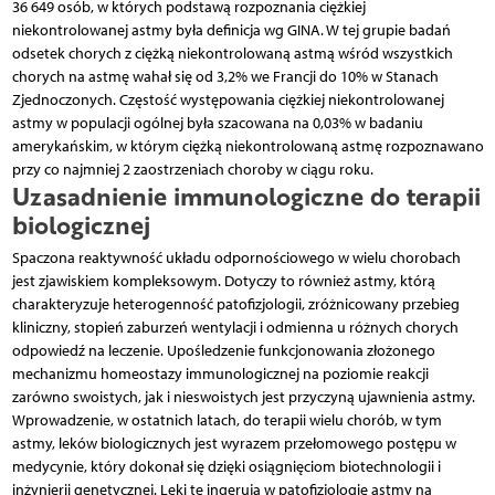
36 649 osób, w których podstawą rozpoznania ciężkiej
niekontrolowanej astmy była definicja wg GINA. W tej grupie badań
odsetek chorych z ciężką niekontrolowaną astmą wśród wszystkich
chorych na astmę wahał się od 3,2% we Francji do 10% w Stanach
Zjednoczonych. Częstość występowania ciężkiej niekontrolowanej
astmy w populacji ogólnej była szacowana na 0,03% w badaniu
amerykańskim, w którym ciężką niekontrolowaną astmę rozpoznawano
przy co najmniej 2 zaostrzeniach choroby w ciągu roku.
Uzasadnienie immunologiczne do terapii
biologicznej
Spaczona reaktywność układu odpornościowego w wielu chorobach
jest zjawiskiem kompleksowym. Dotyczy to również astmy, którą
charakteryzuje heterogenność patofizjologii, zróżnicowany przebieg
kliniczny, stopień zaburzeń wentylacji i odmienna u różnych chorych
odpowiedź na leczenie. Upośledzenie funkcjonowania złożonego
mechanizmu homeostazy immunologicznej na poziomie reakcji
zarówno swoistych, jak i nieswoistych jest przyczyną ujawnienia astmy.
Wprowadzenie, w ostatnich latach, do terapii wielu chorób, w tym
astmy, leków biologicznych jest wyrazem przełomowego postępu w
medycynie, który dokonał się dzięki osiągnięciom biotechnologii i
inżynierii genetycznej. Leki te ingerują w patofizjologię astmy na