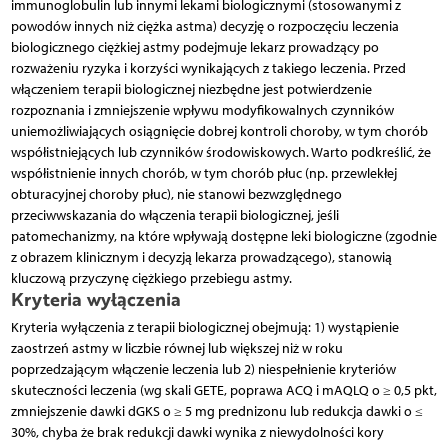
immunoglobulin lub innymi lekami biologicznymi (stosowanymi z
powodów innych niż ciężka astma) decyzję o rozpoczęciu leczenia
biologicznego ciężkiej astmy podejmuje lekarz prowadzący po
rozważeniu ryzyka i korzyści wynikających z takiego leczenia. Przed
włączeniem terapii biologicznej niezbędne jest potwierdzenie
rozpoznania i zmniejszenie wpływu modyfikowalnych czynników
uniemożliwiających osiągnięcie dobrej kontroli choroby, w tym chorób
współistniejących lub czynników środowiskowych. Warto podkreślić, że
współistnienie innych chorób, w tym chorób płuc (np. przewlekłej
obturacyjnej choroby płuc), nie stanowi bezwzględnego
przeciwwskazania do włączenia terapii biologicznej, jeśli
patomechanizmy, na które wpływają dostępne leki biologiczne (zgodnie
z obrazem klinicznym i decyzją lekarza prowadzącego), stanowią
kluczową przyczynę ciężkiego przebiegu astmy.
Kryteria wyłączenia
Kryteria wyłączenia z terapii biologicznej obejmują: 1) wystąpienie
zaostrzeń astmy w liczbie równej lub większej niż w roku
poprzedzającym włączenie leczenia lub 2) niespełnienie kryteriów
skuteczności leczenia (wg skali GETE, poprawa ACQ i mAQLQ o ≥ 0,5 pkt,
zmniejszenie dawki dGKS o ≥ 5 mg prednizonu lub redukcja dawki o ≤
30%, chyba że brak redukcji dawki wynika z niewydolności kory