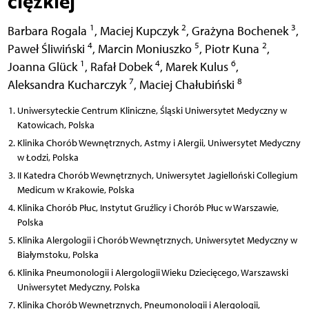
ciężkiej
1
2
3
Barbara Rogala
,
Maciej Kupczyk
,
Grażyna Bochenek
,
4
5
2
Paweł Śliwiński
,
Marcin Moniuszko
,
Piotr Kuna
,
1
4
6
Joanna Glück
,
Rafał Dobek
,
Marek Kulus
,
7
8
Aleksandra Kucharczyk
,
Maciej Chałubiński
Uniwersyteckie Centrum Kliniczne, Śląski Uniwersytet Medyczny w
Katowicach, Polska
Klinika Chorób Wewnętrznych, Astmy i Alergii, Uniwersytet Medyczny
w Łodzi, Polska
II Katedra Chorób Wewnętrznych, Uniwersytet Jagielloński Collegium
Medicum w Krakowie, Polska
Klinika Chorób Płuc, Instytut Gruźlicy i Chorób Płuc w Warszawie,
Polska
Klinika Alergologii i Chorób Wewnętrznych, Uniwersytet Medyczny w
Białymstoku, Polska
Klinika Pneumonologii i Alergologii Wieku Dziecięcego, Warszawski
Uniwersytet Medyczny, Polska
Klinika Chorób Wewnętrznych, Pneumonologii i Alergologii,