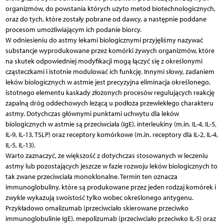
organizmów, do powstania których użyto metod biotechnologicznych,
oraz do tych, które zostały pobrane od dawcy, a następnie poddane
procesom umożliwiającym ich podanie biorcy.
W odniesieniu do astmy lekami biologicznymi przyjęliśmy nazywać
substancje wyprodukowane przez komórki żywych organizmów, które
na skutek odpowiedniej modyfikacji mogą łączyć się z określonymi
cząsteczkami i istotnie modulować ich funkcję. Innymi słowy, zadaniem
leków biologicznych w astmie jest precyzyjna eliminacja określonego,
istotnego elementu kaskady złożonych procesów regulujących reakcję
zapalną dróg oddechowych leżącą u podłoża przewlekłego charakteru
astmy. Dotychczas głównymi punktami uchwytu dla leków
biologicznych w astmie są przeciwciała (IgE), interleu­kiny (m.in. IL-4, IL-5,
IL-9, IL-13, TSLP) oraz receptory komórkowe (m.in. receptory dla IL-2, IL-4,
IL-5, IL-13).
Warto zaznaczyć, że większość z dotychczas stosowanych w leczeniu
astmy lub pozostających jeszcze w fazie rozwoju leków biologicznych to
tak zwane przeciwciała monoklonalne. Termin ten oznacza
immunoglobuliny, które są produkowane przez jeden rodzaj komórek i
zwykle wykazują swoistość tylko wobec określonego antygenu.
Przykładowo omalizumab (przeciwciało skierowane przeciwko
immunoglobulinie IgE), mepolizumab (przeciwciało przeciwko IL-5) oraz