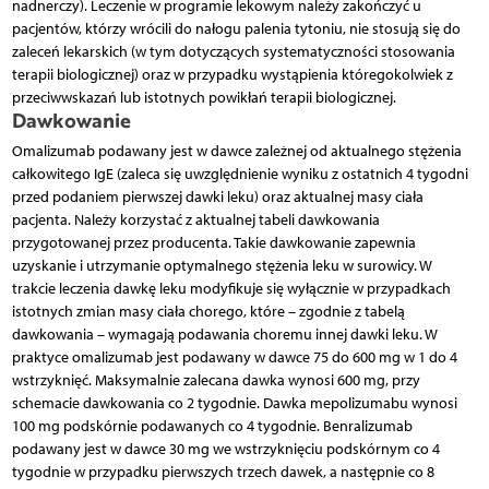
nadnerczy). Leczenie w programie lekowym należy zakończyć u
pacjentów, którzy wrócili do nałogu palenia tytoniu, nie stosują się do
zaleceń lekarskich (w tym dotyczących systematyczności stosowania
terapii biologicznej) oraz w przypadku wystąpienia któregokolwiek z
przeciwwskazań lub istotnych powikłań terapii biologicznej.
Dawkowanie
Omalizumab podawany jest w dawce zależnej od aktualnego stężenia
całkowitego IgE (zaleca się uwzględnienie wyniku z ostatnich 4 tygodni
przed podaniem pierwszej dawki leku) oraz aktualnej masy ciała
pacjenta. Należy korzystać z aktualnej tabeli dawkowania
przygotowanej przez producenta. Takie dawkowanie zapewnia
uzyskanie i utrzymanie optymalnego stężenia leku w surowicy. W
trakcie leczenia dawkę leku modyfikuje się wyłącznie w przypadkach
istotnych zmian masy ciała chorego, które – zgodnie z tabelą
dawkowania – wymagają podawania choremu innej dawki leku. W
praktyce omalizumab jest podawany w dawce 75 do 600 mg w 1 do 4
wstrzyknięć. Maksymalnie zalecana dawka wynosi 600 mg, przy
schemacie dawkowania co 2 tygodnie. Dawka mepolizumabu wynosi
100 mg podskórnie podawanych co 4 tygodnie. Benralizumab
podawany jest w dawce 30 mg we wstrzyknięciu podskórnym co 4
tygodnie w przypadku pierwszych trzech dawek, a następnie co 8