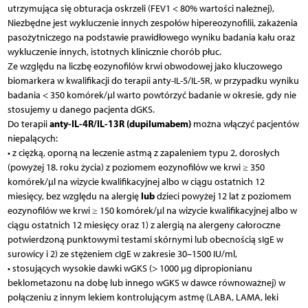
utrzymująca się obturacja oskrzeli (FEV1 < 80% wartości należnej),
Niezbędne jest wykluczenie innych zespołów hipereozynofilii, zakażenia
pasożytniczego na podstawie prawidłowego wyniku badania kału oraz
wykluczenie innych, istotnych klinicznie chorób płuc.
Ze względu na liczbę eozynofilów krwi obwodowej jako kluczowego
biomarkera w kwalifikacji do terapii anty-IL-5/IL-5R, w przypadku wyniku
badania < 350 komórek/µl warto powtórzyć badanie w okresie, gdy nie
stosujemy u danego pacjenta dGKS.
anty-IL-4R/IL-13R (dupilumabem)
Do terapii
można włączyć pacjentów
niepalących:
• z ciężką, oporną na leczenie astmą z zapaleniem typu 2, dorosłych
(powyżej 18. roku życia) z poziomem eozynofilów we krwi ≥ 350
komórek/µl na wizycie kwalifikacyjnej albo w ciągu ostatnich 12
lub
miesięcy, bez względu na alergię
dzieci powyżej 12 lat z poziomem
eozynofilów we krwi ≥ 150 komórek/µl na wizycie kwalifikacyjnej albo w
ciągu ostatnich 12 miesięcy oraz 1) z alergią na alergeny całoroczne
potwierdzoną punktowymi testami skórnymi lub obecnością sIgE w
surowicy i 2) ze stężeniem cIgE w zakresie 30–1500 IU/ml,
• stosujących wysokie dawki wGKS (> 1000 µg dipropionianu
beklometazonu na dobę lub innego wGKS w dawce równoważnej) w
połączeniu z innym lekiem kontrolującym astmę (LABA, LAMA, leki