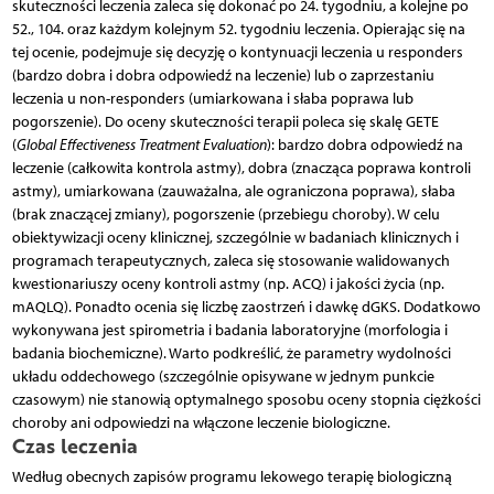
skuteczności leczenia zaleca się dokonać po 24. tygodniu, a kolejne po
52., 104. oraz każdym kolejnym 52. tygodniu leczenia. Opierając się na
tej ocenie, podejmuje się decyzję o kontynuacji leczenia u responders
(bardzo dobra i dobra odpowiedź na leczenie) lub o zaprzestaniu
leczenia u non-responders (umiarkowana i słaba poprawa lub
pogorszenie). Do oceny skuteczności terapii poleca się skalę GETE
(
Global Effectiveness Treatment Evaluation
): bardzo dobra odpowiedź na
leczenie (całkowita kontrola astmy), dobra (znacząca poprawa kontroli
astmy), umiarkowana (zauważalna, ale ograniczona poprawa), słaba
(brak znaczącej zmiany), pogorszenie (przebiegu choroby). W celu
obiektywizacji oceny klinicznej, szczególnie w badaniach klinicznych i
programach terapeutycznych, zaleca się stosowanie walidowanych
kwestionariuszy oceny kontroli astmy (np. ACQ) i jakości życia (np.
mAQLQ). Ponadto ocenia się liczbę zaostrzeń i dawkę dGKS. Dodatkowo
wykonywana jest spirometria i badania laboratoryjne (morfologia i
badania biochemiczne). Warto podkreślić, że parametry wydolności
układu oddechowego (szczególnie opisywane w jednym punkcie
czasowym) nie stanowią optymalnego sposobu oceny stopnia ciężkości
choroby ani odpowiedzi na włączone leczenie biologiczne.
Czas leczenia
Według obecnych zapisów programu lekowego terapię biologiczną