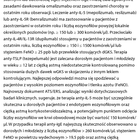
zasadami dawkowania omalizumabu oraz zaostrzeniami choroby w
ostatnim roku obserwacji. Leczenie anty-IL-5 (mepolizumab, reslizumab)
lub anty-IL-5R (benralizumab) ma zastosowanie u pacjentów z
zaostrzeniami w ostatnim roku i liczbą eozynofilów powyżej lokalnie
określonych poziomów (np. ≥ 150 lub ≥ 300 komórek/µl). Przeciwciało
anty-IL-4R/IL-13R (dupilumab) stosujemy u pacjentów z zaostrzeniami w
ostatnim roku, liczbą eozynofilów ≥ 150 i ≤ 1500 komórek/µl lub
stężeniem FeNO ≥ 25 ppb lub przewlekle stosujących dGKS. Terapia
anty-TSLP (tezepelumab) jest zalecana dorosłym pacjentom i młodzieży
w wieku ≥ 12 lat z ciężką astmą niedostatecznie kontrolowaną pomimo
stosowania dużych dawek wGKS w skojarzeniu z innym lekiem
kontrolującym. Najlepszej odpowiedzi można się spodziewać u
pacjentów z wysokim poziomem eozynofilów i tlenku azotu (FeNO).
Najnowszy dokument ATS/ERS, analizując wyniki dotychczasowych
badań klinicznych, sugeruje, że terapia anty-IL-5 może być szczególnie
skuteczna u dorosłych pacjentów z endotypem eozynofilowym oraz
ciężką astmą kortykosteroidozależną, a potencjalnym punktem odcięcia
liczby eozynofilów we krwi obwodowej może być wartość 150 komórek/
µl. W przypadku terapii anty-IgE najwyższą skuteczność obserwowano u
dorosłych i młodzieży z liczbą eozynofilów > 260 komórek/µl, stężeniem
FeNO w powietrzu wydechowym > 19,5 ppb oraz astmą ciężką