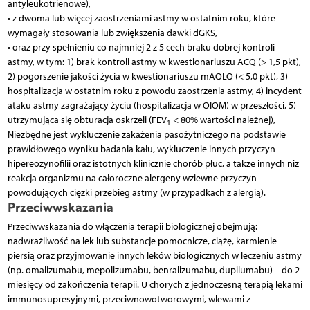
antyleukotrienowe),
• z dwoma lub więcej zaostrzeniami astmy w ostatnim roku, które
wymagały stosowania lub zwiększenia dawki dGKS,
• oraz przy spełnieniu co najmniej 2 z 5 cech braku dobrej kontroli
astmy, w tym: 1) brak kontroli astmy w kwestionariuszu ACQ (> 1,5 pkt),
2) pogorszenie jakości życia w kwestionariuszu mAQLQ (< 5,0 pkt), 3)
hospitalizacja w ostatnim roku z powodu zaostrzenia astmy, 4) incydent
ataku astmy zagrażający życiu (hospitalizacja w OIOM) w przeszłości, 5)
utrzymująca się obturacja oskrzeli (FEV
< 80% wartości należnej),
1
Niezbędne jest wykluczenie zakażenia pasożytniczego na podstawie
prawidłowego wyniku badania kału, wykluczenie innych przyczyn
hipereozynofilii oraz istotnych klinicznie chorób płuc, a także innych niż
reakcja organizmu na całoroczne alergeny wziewne przyczyn
powodujących ciężki przebieg astmy (w przypadkach z alergią).
Przeciwwskazania
Przeciwwskazania do włączenia terapii biologicznej obejmują:
nadwrażliwość na lek lub substancje pomocnicze, ciążę, karmienie
piersią oraz przyjmowanie innych leków biologicznych w leczeniu astmy
(np. omalizumabu, mepolizumabu, benralizumabu, dupilumabu) – do 2
miesięcy od zakończenia terapii. U chorych z jednoczesną terapią lekami
immunosupresyjnymi, przeciwnowotworowymi, wlewami z