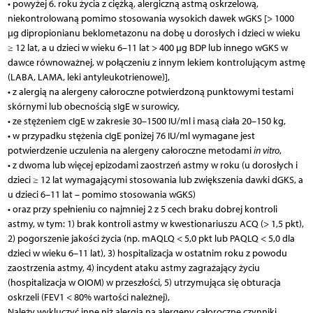
• powyżej 6. roku życia z ciężką, alergiczną astmą oskrzelową,
niekontrolowaną pomimo stosowania wysokich dawek wGKS [> 1000
µg dipropionianu beklometazonu na dobę u dorosłych i dzieci w wieku
≥ 12 lat, a u dzieci w wieku 6–11 lat > 400 µg BDP lub innego wGKS w
dawce równoważnej, w połączeniu z innym lekiem kontrolującym astmę
(LABA, LAMA, leki antyleukotrienowe)],
• z alergią na alergeny całoroczne potwierdzoną punktowymi testami
skórnymi lub obecnością sIgE w surowicy,
• ze stężeniem cIgE w zakresie 30–1500 IU/ml i masą ciała 20–150 kg,
• w przypadku stężenia cIgE poniżej 76 IU/ml wymagane jest
potwierdzenie uczulenia na alergeny całoroczne metodami
in vitro
,
• z dwoma lub więcej epizodami zaostrzeń astmy w roku (u dorosłych i
dzieci ≥ 12 lat wymagającymi stosowania lub zwiększenia dawki dGKS, a
u dzieci 6–11 lat – pomimo stosowania wGKS)
• oraz przy spełnieniu co najmniej 2 z 5 cech braku dobrej kontroli
astmy, w tym: 1) brak kontroli astmy w kwestionariuszu ACQ (> 1,5 pkt),
2) pogorszenie jakości życia (np. mAQLQ < 5,0 pkt lub PAQLQ < 5,0 dla
dzieci w wieku 6–11 lat), 3) hospitalizacja w ostatnim roku z powodu
zaostrzenia astmy, 4) incydent ataku astmy zagrażający życiu
(hospitalizacja w OIOM) w przeszłości, 5) utrzymująca się obturacja
oskrzeli (FEV1 < 80% wartości należnej),
Należy wykluczyć inne niż alergia na alergeny całoroczne czynniki