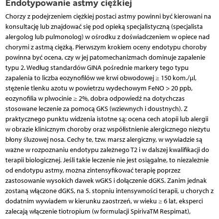
Endotypowanie astmy ciężkiej
Chorzy z podejrzeniem ciężkiej postaci astmy powinni być kierowani na
konsultację lub znajdować się pod opieką specjalistyczną (specjalista
alergolog lub pulmonolog) w ośrodku z doświadczeniem w opiece nad
chorymi z astmą ciężką. Pierwszym krokiem oceny endotypu choroby
powinna być ocena, czy w jej patomechanizmach dominuje zapalenie
typu 2. Według standardów GINA pośrednie markery tego typu
zapalenia to liczba eozynofilów we krwi obwodowej ≥ 150 kom./µl,
stężenie tlenku azotu w powietrzu wydechowym FeNO > 20 ppb,
eozynofilia w plwocinie ≥ 2%, dobra odpowiedź na dotychczas
stosowane leczenie za pomocą GKS (wziewnych i doustnych). Z
praktycznego punktu widzenia istotne są: ocena cech atopii lub alergii
w obrazie klinicznym choroby oraz współistnienie alergicznego nieżytu
błony śluzowej nosa. Cechy te, tzw. marsz alergiczny, w wywiadzie są
ważne w rozpoznaniu endotypu zależnego T2 i w dalszej kwalifikacji do
terapii biologicznej. Jeśli takie leczenie nie jest osiągalne, to niezależnie
od endotypu astmy, można zintensyfikować terapię poprzez
zastosowanie wysokich dawek wGKS i dołączenie dGKS. Zanim jednak
zostaną włączone dGKS, na 5. stopniu intensywności terapii, u chorych z
dodatnim wywiadem w kierunku zaostrzeń, w wieku ≥ 6 lat, eksperci
zalecają włączenie tiotropium (w formulacji SpirivaTM Respimat),