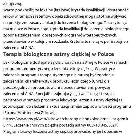
alergiczną.
Warto podkreślić, że lokalne (krajowe) kryteria kwalifikacji i dostępność
leków w ramach systemów opieki zdrowotnej mogą istotnie wpływać
na praktyczne zasady alokacji do leczenia biologicznego. Taka sytuacja
ma miejsce w Polsce, stąd kryteria kwalifikacji do leczenia biologicznego,
zgodne z założeniami dostępnych programów terapeutycznych,
przedstawiono w kolejnym rozdziale. Kryteria te nie są w pełni spójne z
zaleceniami GINA.
Terapia biologiczna astmy ciężkiej w Polsce
Leki biologiczne dostępne są dla chorych na astmę w Polsce w ramach
programu terapeutycznego leczenia astmy ciężkiej. W praktyce
założenia programu terapeutycznego nie muszą być zgodne z
założeniami charakterystyk produktu leczniczego (ChPL) dla
poszczególnych preparatów ani z przedstawionymi powyżej
zaleceniami GINA. Specjaliści zajmujący się kwalifikacją i terapią
pacjentów w ramach programu lekowego leczenia astmy ciężkiej są
zobowiązani do śledzenia aktualizacji i zmian zapisów w treści programu
(Strona Ministerstwa Zdrowia:
https://www.gov.pl/web/zdrowie/choroby-nieonkologiczne – załącznik
B.44. „Leczenie chorych z ciężką postacią astmy (ICD-10: J45, J82)”).
Program lekowy leczenia astmy ciężkiej prowadzony jest obecnie w