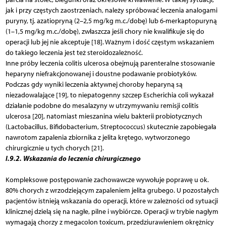
jak i przy częstych zaostrzeniach, należy spróbować leczenia analogami
puryny, tj. azatiopryną (2–2,5 mg/kg m.c./dobę) lub 6-merkaptopuryną
(1–1,5 mg/kg m.c./dobę), zwłaszcza jeśli chory nie kwalifikuje się do
operacji lub jej nie akceptuje [18]. Ważnym i dość częstym wskazaniem
do takiego leczenia jest też steroidozależność.
Inne próby leczenia colitis ulcerosa obejmują parenteralne stosowanie
heparyny niefrakcjonowanej i doustne podawanie probiotyków.
Podczas gdy wyniki leczenia aktywnej choroby heparyną są
niezadowalające [19], to niepatogenny szczep Escherichia coli wykazał
działanie podobne do mesalazyny w utrzymywaniu remisji colitis
ulcerosa [20], natomiast mieszanina wielu bakterii probiotycznych
(Lactobacillus, Bifidobacterium, Streptococcus) skutecznie zapobiegała
nawrotom zapalenia zbiornika z jelita krętego, wytworzonego
chirurgicznie u tych chorych [21].
I.9.2. Wskazania do leczenia chirurgicznego
Kompleksowe postępowanie zachowawcze wywołuje poprawę u ok.
80% chorych z wrzodziejącym zapaleniem jelita grubego. U pozostałych
pacjentów istnieją wskazania do operacji, które w zależności od sytuacji
klinicznej dzielą się na nagłe, pilne i wybiórcze. Operacji w trybie nagłym
wymagają chorzy z megacolon toxicum, przedziurawieniem okrężnicy