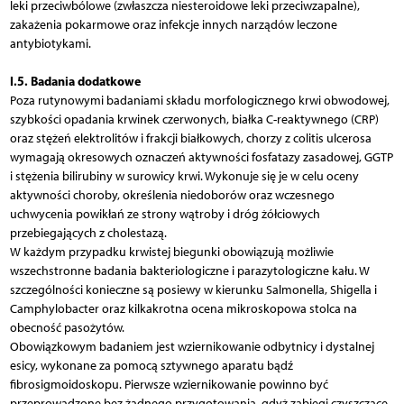
leki przeciwbólowe (zwłaszcza niesteroidowe leki przeciwzapalne),
zakażenia pokarmowe oraz infekcje innych narządów leczone
antybiotykami.
I.5. Badania dodatkowe
Poza rutynowymi badaniami składu morfologicznego krwi obwodowej,
szybkości opadania krwinek czerwonych, białka C-reaktywnego (CRP)
oraz stężeń elektrolitów i frakcji białkowych, chorzy z colitis ulcerosa
wymagają okresowych oznaczeń aktywności fosfatazy zasadowej, GGTP
i stężenia bilirubiny w surowicy krwi. Wykonuje się je w celu oceny
aktywności choroby, określenia niedoborów oraz wczesnego
uchwycenia powikłań ze strony wątroby i dróg żółciowych
przebiegających z cholestazą.
W każdym przypadku krwistej biegunki obowiązują możliwie
wszechstronne badania bakteriologiczne i parazytologiczne kału. W
szczególności konieczne są posiewy w kierunku Salmonella, Shigella i
Camphylobacter oraz kilkakrotna ocena mikroskopowa stolca na
obecność pasożytów.
Obowiązkowym badaniem jest wziernikowanie odbytnicy i dystalnej
esicy, wykonane za pomocą sztywnego aparatu bądź
fibrosigmoidoskopu. Pierwsze wziernikowanie powinno być
przeprowadzone bez żadnego przygotowania, gdyż zabiegi czyszczące