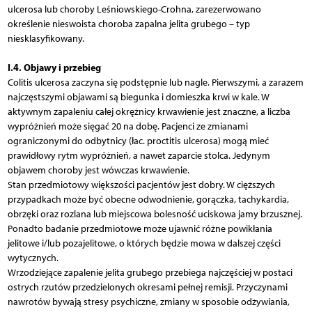
ulcerosa lub choroby Leśniowskiego-Crohna, zarezerwowano
określenie nieswoista choroba zapalna jelita grubego – typ
niesklasyfikowany.
I.4. Objawy i przebieg
Colitis ulcerosa zaczyna się podstępnie lub nagle. Pierwszymi, a zarazem
najczęstszymi objawami są biegunka i domieszka krwi w kale. W
aktywnym zapaleniu całej okrężnicy krwawienie jest znaczne, a liczba
wypróżnień może sięgać 20 na dobę. Pacjenci ze zmianami
ograniczonymi do odbytnicy (łac. proctitis ulcerosa) mogą mieć
prawidłowy rytm wypróżnień, a nawet zaparcie stolca. Jedynym
objawem choroby jest wówczas krwawienie.
Stan przedmiotowy większości pacjentów jest dobry. W cięższych
przypadkach może być obecne odwodnienie, gorączka, tachykardia,
obrzęki oraz rozlana lub miejscowa bolesność uciskowa jamy brzusznej.
Ponadto badanie przedmiotowe może ujawnić różne powikłania
jelitowe i/lub pozajelitowe, o których będzie mowa w dalszej części
wytycznych.
Wrzodziejące zapalenie jelita grubego przebiega najczęściej w postaci
ostrych rzutów przedzielonych okresami pełnej remisji. Przyczynami
nawrotów bywają stresy psychiczne, zmiany w sposobie odżywiania,