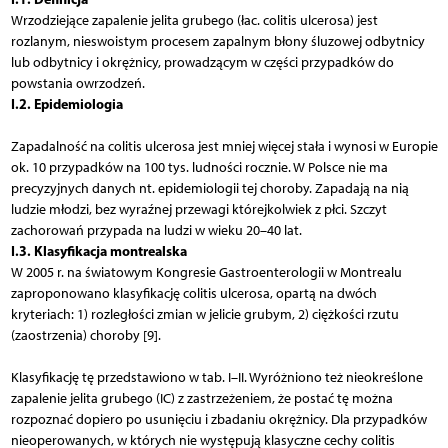
Wrzodziejące zapalenie jelita grubego (łac. colitis ulcerosa) jest
rozlanym, nieswoistym procesem zapalnym błony śluzowej odbytnicy
lub odbytnicy i okrężnicy, prowadzącym w części przypadków do
powstania owrzodzeń.
I.2. Epidemiologia
Zapadalność na colitis ulcerosa jest mniej więcej stała i wynosi w Europie
ok. 10 przypadków na 100 tys. ludności rocznie. W Polsce nie ma
precyzyjnych danych nt. epidemiologii tej choroby. Zapadają na nią
ludzie młodzi, bez wyraźnej przewagi którejkolwiek z płci. Szczyt
zachorowań przypada na ludzi w wieku 20–40 lat.
I.3. Klasyfikacja montrealska
W 2005 r. na światowym Kongresie Gastroenterologii w Montrealu
zaproponowano klasyfikację colitis ulcerosa, opartą na dwóch
kryteriach: 1) rozległości zmian w jelicie grubym, 2) ciężkości rzutu
(zaostrzenia) choroby [9].
Klasyfikację tę przedstawiono w tab. I–II. Wyróżniono też nieokreślone
zapalenie jelita grubego (IC) z zastrzeżeniem, że postać tę można
rozpoznać dopiero po usunięciu i zbadaniu okrężnicy. Dla przypadków
nieoperowanych, w których nie występują klasyczne cechy colitis