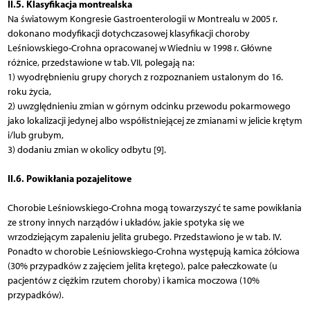
II.5. Klasyfikacja montrealska
Na światowym Kongresie Gastroenterologii w Montrealu w 2005 r.
dokonano modyfikacji dotychczasowej klasyfikacji choroby
Leśniowskiego-Crohna opracowanej w Wiedniu w 1998 r. Główne
różnice, przedstawione w tab. VII, polegają na:
1) wyodrębnieniu grupy chorych z rozpoznaniem ustalonym do 16.
roku życia,
2) uwzględnieniu zmian w górnym odcinku przewodu pokarmowego
jako lokalizacji jedynej albo współistniejącej ze zmianami w jelicie krętym
i/lub grubym,
3) dodaniu zmian w okolicy odbytu [9].
II.6. Powikłania pozajelitowe
Chorobie Leśniowskiego-Crohna mogą towarzyszyć te same powikłania
ze strony innych narządów i układów, jakie spotyka się we
wrzodziejącym zapaleniu jelita grubego. Przedstawiono je w tab. IV.
Ponadto w chorobie Leśniowskiego-Crohna występują kamica żółciowa
(30% przypadków z zajęciem jelita krętego), palce pałeczkowate (u
pacjentów z ciężkim rzutem choroby) i kamica moczowa (10%
przypadków).