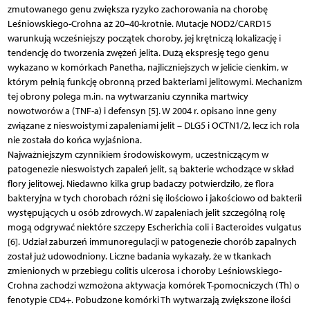
zmutowanego genu zwiększa ryzyko zachorowania na chorobę
Leśniowskiego-Crohna aż 20–40-krotnie. Mutacje NOD2/CARD15
warunkują wcześniejszy początek choroby, jej krętniczą lokalizację i
tendencję do tworzenia zwężeń jelita. Dużą ekspresję tego genu
wykazano w komórkach Panetha, najliczniejszych w jelicie cienkim, w
którym pełnią funkcję obronną przed bakteriami jelitowymi. Mechanizm
tej obrony polega m.in. na wytwarzaniu czynnika martwicy
nowotworów a (TNF-a) i defensyn [5]. W 2004 r. opisano inne geny
związane z nieswoistymi zapaleniami jelit – DLG5 i OCTN1/2, lecz ich rola
nie została do końca wyjaśniona.
Najważniejszym czynnikiem środowiskowym, uczestniczącym w
patogenezie nieswoistych zapaleń jelit, są bakterie wchodzące w skład
flory jelitowej. Niedawno kilka grup badaczy potwierdziło, że flora
bakteryjna w tych chorobach różni się ilościowo i jakościowo od bakterii
występujących u osób zdrowych. W zapaleniach jelit szczególną rolę
mogą odgrywać niektóre szczepy Escherichia coli i Bacteroides vulgatus
[6]. Udział zaburzeń immunoregulacji w patogenezie chorób zapalnych
został już udowodniony. Liczne badania wykazały, że w tkankach
zmienionych w przebiegu colitis ulcerosa i choroby Leśniowskiego-
Crohna zachodzi wzmożona aktywacja komórek T-pomocniczych (Th) o
fenotypie CD4+. Pobudzone komórki Th wytwarzają zwiększone ilości