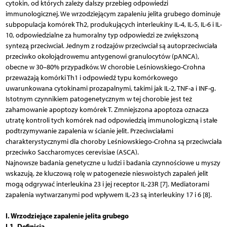
cytokin, od których zależy dalszy przebieg odpowiedzi
immunologicznej. We wrzodziejącym zapaleniu jelita grubego dominuje
subpopulacja komórek Th2, produkujących interleukiny IL-4, IL-5, IL-6 i IL-
10, odpowiedzialne za humoralny typ odpowiedzi ze zwiększoną
syntezą przeciwciał. Jednym z rodzajów przeciwciał są autoprzeciwciała
przeciwko okołojądrowemu antygenowi granulocytów (pANCA),
obecne w 30–80% przypadków. W chorobie Leśniowskiego-Crohna
przeważają komórki Th1 i odpowiedź typu komórkowego
uwarunkowana cytokinami prozapalnymi, takimi jak IL-2, TNF-a i INF-g.
Istotnym czynnikiem patogenetycznym w tej chorobie jest też
zahamowanie apoptozy komórek T. Zmniejszona apoptoza oznacza
utratę kontroli tych komórek nad odpowiedzią immunologiczną i stałe
podtrzymywanie zapalenia w ścianie jelit. Przeciwciałami
charakterystycznymi dla choroby Leśniowskiego-Crohna są przeciwciała
przeciwko Saccharomyces cerevisiae (ASCA).
Najnowsze badania genetyczne u ludzi i badania czynnościowe u myszy
wskazują, że kluczową rolę w patogenezie nieswoistych zapaleń jelit
mogą odgrywać interleukina 23 i jej receptor IL-23R [7]. Mediatorami
zapalenia wytwarzanymi pod wpływem IL-23 są interleukiny 17 i 6 [8].
I. Wrzodziejące zapalenie jelita grubego
I.1. Definicja