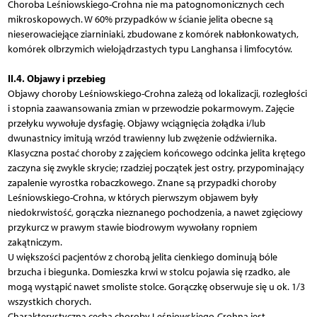
Choroba Leśniowskiego-Crohna nie ma patognomonicznych cech
mikroskopowych. W 60% przypadków w ścianie jelita obecne są
nieserowaciejące ziarniniaki, zbudowane z komórek nabłonkowatych,
komórek olbrzymich wielojądrzastych typu Langhansa i limfocytów.
II.4. Objawy i przebieg
Objawy choroby Leśniowskiego-Crohna zależą od lokalizacji, rozległości
i stopnia zaawansowania zmian w przewodzie pokarmowym. Zajęcie
przełyku wywołuje dysfagię. Objawy wciągnięcia żołądka i/lub
dwunastnicy imitują wrzód trawienny lub zwężenie odźwiernika.
Klasyczna postać choroby z zajęciem końcowego odcinka jelita krętego
zaczyna się zwykle skrycie; rzadziej początek jest ostry, przypominający
zapalenie wyrostka robaczkowego. Znane są przypadki choroby
Leśniowskiego-Crohna, w których pierwszym objawem były
niedokrwistość, gorączka nieznanego pochodzenia, a nawet zgięciowy
przykurcz w prawym stawie biodrowym wywołany ropniem
zakątniczym.
U większości pacjentów z chorobą jelita cienkiego dominują bóle
brzucha i biegunka. Domieszka krwi w stolcu pojawia się rzadko, ale
mogą wystąpić nawet smoliste stolce. Gorączkę obserwuje się u ok. 1/3
wszystkich chorych.
Charakterystyczną cechą choroby Leśniowskiego-Crohna jest