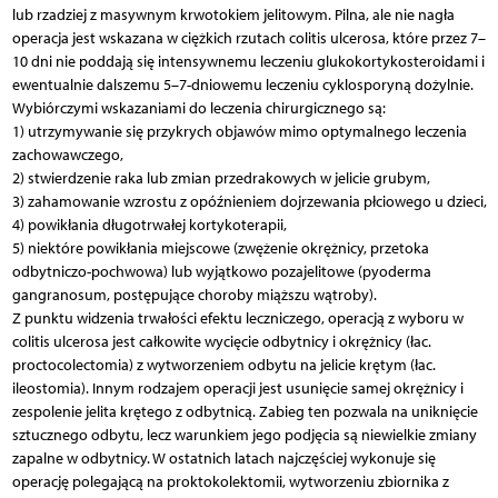
lub rzadziej z masywnym krwotokiem jelitowym. Pilna, ale nie nagła
operacja jest wskazana w ciężkich rzutach colitis ulcerosa, które przez 7–
10 dni nie poddają się intensywnemu leczeniu glukokortykosteroidami i
ewentualnie dalszemu 5–7-dniowemu leczeniu cyklosporyną dożylnie.
Wybiórczymi wskazaniami do leczenia chirurgicznego są:
1) utrzymywanie się przykrych objawów mimo optymalnego leczenia
zachowawczego,
2) stwierdzenie raka lub zmian przedrakowych w jelicie grubym,
3) zahamowanie wzrostu z opóźnieniem dojrzewania płciowego u dzieci,
4) powikłania długotrwałej kortykoterapii,
5) niektóre powikłania miejscowe (zwężenie okrężnicy, przetoka
odbytniczo-pochwowa) lub wyjątkowo pozajelitowe (pyoderma
gangranosum, postępujące choroby miąższu wątroby).
Z punktu widzenia trwałości efektu leczniczego, operacją z wyboru w
colitis ulcerosa jest całkowite wycięcie odbytnicy i okrężnicy (łac.
proctocolectomia) z wytworzeniem odbytu na jelicie krętym (łac.
ileostomia). Innym rodzajem operacji jest usunięcie samej okrężnicy i
zespolenie jelita krętego z odbytnicą. Zabieg ten pozwala na uniknięcie
sztucznego odbytu, lecz warunkiem jego podjęcia są niewielkie zmiany
zapalne w odbytnicy. W ostatnich latach najczęściej wykonuje się
operację polegającą na proktokolektomii, wytworzeniu zbiornika z