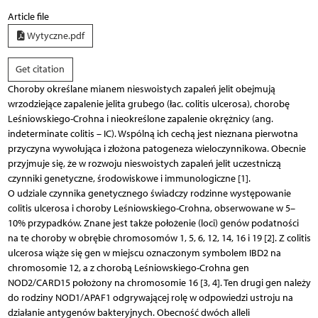
Article file
Wytyczne.pdf
Get citation
Choroby określane mianem nieswoistych zapaleń jelit obejmują
wrzodziejące zapalenie jelita grubego (łac. colitis ulcerosa), chorobę
Leśniowskiego-Crohna i nieokreślone zapalenie okrężnicy (ang.
indeterminate colitis – IC). Wspólną ich cechą jest nieznana pierwotna
przyczyna wywołująca i złożona patogeneza wieloczynnikowa. Obecnie
przyjmuje się, że w rozwoju nieswoistych zapaleń jelit uczestniczą
czynniki genetyczne, środowiskowe i immunologiczne [1].
O udziale czynnika genetycznego świadczy rodzinne występowanie
colitis ulcerosa i choroby Leśniowskiego-Crohna, obserwowane w 5–
10% przypadków. Znane jest także położenie (loci) genów podatności
na te choroby w obrębie chromosomów 1, 5, 6, 12, 14, 16 i 19 [2]. Z colitis
ulcerosa wiąże się gen w miejscu oznaczonym symbolem IBD2 na
chromosomie 12, a z chorobą Leśniowskiego-Crohna gen
NOD2/CARD15 położony na chromosomie 16 [3, 4]. Ten drugi gen należy
do rodziny NOD1/APAF1 odgrywającej rolę w odpowiedzi ustroju na
działanie antygenów bakteryjnych. Obecność dwóch alleli