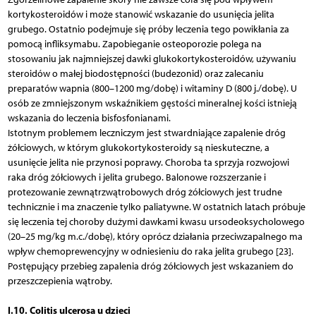
kortykosteroidów i może stanowić wskazanie do usunięcia jelita
grubego. Ostatnio podejmuje się próby leczenia tego powikłania za
pomocą infliksymabu. Zapobieganie osteoporozie polega na
stosowaniu jak najmniejszej dawki glukokortykosteroidów, używaniu
steroidów o małej biodostępności (budezonid) oraz zalecaniu
preparatów wapnia (800–1200 mg/dobę) i witaminy D (800 j./dobę). U
osób ze zmniejszonym wskaźnikiem gęstości mineralnej kości istnieją
wskazania do leczenia bisfosfonianami.
Istotnym problemem leczniczym jest stwardniające zapalenie dróg
żółciowych, w którym glukokortykosteroidy są nieskuteczne, a
usunięcie jelita nie przynosi poprawy. Choroba ta sprzyja rozwojowi
raka dróg żółciowych i jelita grubego. Balonowe rozszerzanie i
protezowanie zewnątrzwątrobowych dróg żółciowych jest trudne
technicznie i ma znaczenie tylko paliatywne. W ostatnich latach próbuje
się leczenia tej choroby dużymi dawkami kwasu ursodeoksycholowego
(20–25 mg/kg m.c./dobę), który oprócz działania przeciwzapalnego ma
wpływ chemoprewencyjny w odniesieniu do raka jelita grubego [23].
Postępujący przebieg zapalenia dróg żółciowych jest wskazaniem do
przeszczepienia wątroby.
I.10. Colitis ulcerosa u dzieci