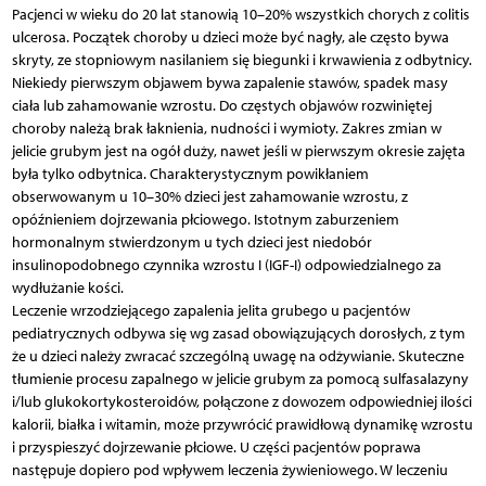
Pacjenci w wieku do 20 lat stanowią 10–20% wszystkich chorych z colitis
ulcerosa. Początek choroby u dzieci może być nagły, ale często bywa
skryty, ze stopniowym nasilaniem się biegunki i krwawienia z odbytnicy.
Niekiedy pierwszym objawem bywa zapalenie stawów, spadek masy
ciała lub zahamowanie wzrostu. Do częstych objawów rozwiniętej
choroby należą brak łaknienia, nudności i wymioty. Zakres zmian w
jelicie grubym jest na ogół duży, nawet jeśli w pierwszym okresie zajęta
była tylko odbytnica. Charakterystycznym powikłaniem
obserwowanym u 10–30% dzieci jest zahamowanie wzrostu, z
opóźnieniem dojrzewania płciowego. Istotnym zaburzeniem
hormonalnym stwierdzonym u tych dzieci jest niedobór
insulinopodobnego czynnika wzrostu I (IGF-I) odpowiedzialnego za
wydłużanie kości.
Leczenie wrzodziejącego zapalenia jelita grubego u pacjentów
pediatrycznych odbywa się wg zasad obowiązujących dorosłych, z tym
że u dzieci należy zwracać szczególną uwagę na odżywianie. Skuteczne
tłumienie procesu zapalnego w jelicie grubym za pomocą sulfasalazyny
i/lub glukokortykosteroidów, połączone z dowozem odpowiedniej ilości
kalorii, białka i witamin, może przywrócić prawidłową dynamikę wzrostu
i przyspieszyć dojrzewanie płciowe. U części pacjentów poprawa
następuje dopiero pod wpływem leczenia żywieniowego. W leczeniu