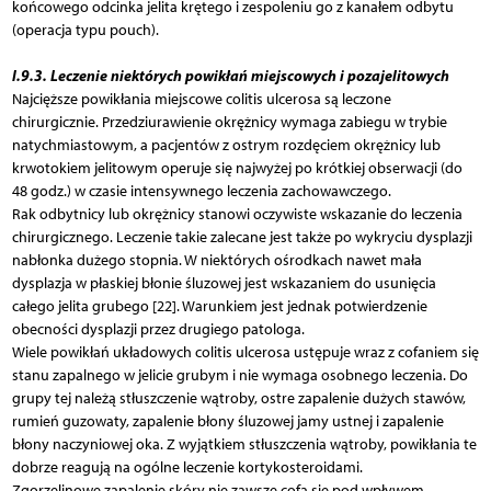
końcowego odcinka jelita krętego i zespoleniu go z kanałem odbytu
(operacja typu pouch).
I.9.3. Leczenie niektórych powikłań miejscowych i pozajelitowych
Najcięższe powikłania miejscowe colitis ulcerosa są leczone
chirurgicznie. Przedziurawienie okrężnicy wymaga zabiegu w trybie
natychmiastowym, a pacjentów z ostrym rozdęciem okrężnicy lub
krwotokiem jelitowym operuje się najwyżej po krótkiej obserwacji (do
48 godz.) w czasie intensywnego leczenia zachowawczego.
Rak odbytnicy lub okrężnicy stanowi oczywiste wskazanie do leczenia
chirurgicznego. Leczenie takie zalecane jest także po wykryciu dysplazji
nabłonka dużego stopnia. W niektórych ośrodkach nawet mała
dysplazja w płaskiej błonie śluzowej jest wskazaniem do usunięcia
całego jelita grubego [22]. Warunkiem jest jednak potwierdzenie
obecności dysplazji przez drugiego patologa.
Wiele powikłań układowych colitis ulcerosa ustępuje wraz z cofaniem się
stanu zapalnego w jelicie grubym i nie wymaga osobnego leczenia. Do
grupy tej należą stłuszczenie wątroby, ostre zapalenie dużych stawów,
rumień guzowaty, zapalenie błony śluzowej jamy ustnej i zapalenie
błony naczyniowej oka. Z wyjątkiem stłuszczenia wątroby, powikłania te
dobrze reagują na ogólne leczenie kortykosteroidami.
Zgorzelinowe zapalenie skóry nie zawsze cofa się pod wpływem