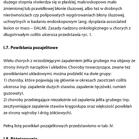
dużego stopnia stwierdza się w płaskiej, makroskopowo mało
zmienionej lub prawidłowej błonie śluzowej, albo też w drobnych
nierównościach czy polipowatych wygórowaniach błony śluzowej,
uchwytnych w badaniu endoskopowym (ang. dysplasia-associated
lesion or mass – DALM). Zasady nadzoru onkologicznego u chorych z
długotrwałym colitis ulcerosa przedstawia ryc. 1.
I.7. Powikłania pozajelitowe
Wielu chorych z wrzodziejącym zapaleniem jelita grubego ma objawy ze
strony innych narządów i układów. Choroby towarzyszące, zwane też
powikłaniami układowymi, można podzielić na dwie grupy:
1) choroby, które pojawiają się głównie w okresach zaostrzeń colitis
ulcerosa (np. zapalenie dużych stawów, zapalenie tęczówki, rumień
guzowaty),
2) choroby przebiegające niezależnie od zapalenia jelita grubego (np.
zesztywniające zapalenie stawów kręgosłupa oraz większość powikłań
ze strony wątroby i dróg żółciowych).
Pełną listę powikłań pozajelitowych przedstawiono w tab. IV.
I.8. Różnicowanie