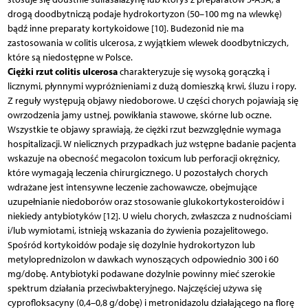
drogą doodbytniczą podaje hydrokortyzon (50–100 mg na wlewkę)
bądź inne preparaty kortykoidowe [10]. Budezonid nie ma
zastosowania w colitis ulcerosa, z wyjątkiem wlewek doodbytniczych,
które są niedostępne w Polsce.
Ciężki rzut colitis ulcerosa
charakteryzuje się wysoką gorączką i
licznymi, płynnymi wypróżnieniami z dużą domieszką krwi, śluzu i ropy.
Z reguły występują objawy niedoborowe. U części chorych pojawiają się
owrzodzenia jamy ustnej, powikłania stawowe, skórne lub oczne.
Wszystkie te objawy sprawiają, że ciężki rzut bezwzględnie wymaga
hospitalizacji. W nielicznych przypadkach już wstępne badanie pacjenta
wskazuje na obecność megacolon toxicum lub perforacji okrężnicy,
które wymagają leczenia chirurgicznego. U pozostałych chorych
wdrażane jest intensywne leczenie zachowawcze, obejmujące
uzupełnianie niedoborów oraz stosowanie glukokortykosteroidów i
niekiedy antybiotyków [12]. U wielu chorych, zwłaszcza z nudnościami
i/lub wymiotami, istnieją wskazania do żywienia pozajelitowego.
Spośród kortykoidów podaje się dożylnie hydrokortyzon lub
metyloprednizolon w dawkach wynoszących odpowiednio 300 i 60
mg/dobę. Antybiotyki podawane dożylnie powinny mieć szerokie
spektrum działania przeciwbakteryjnego. Najczęściej używa się
cyprofloksacyny (0,4–0,8 g/dobę) i metronidazolu działającego na florę