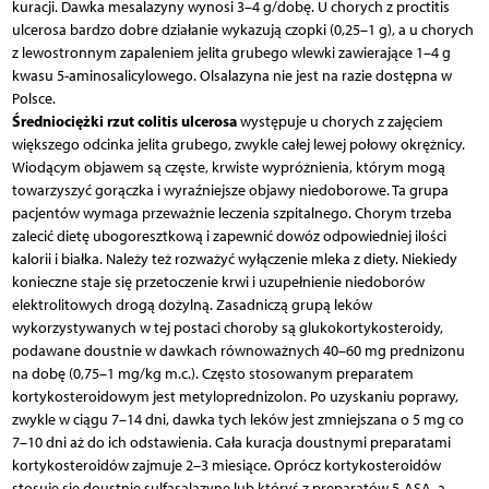
kuracji. Dawka mesalazyny wynosi 3–4 g/dobę. U chorych z proctitis
ulcerosa bardzo dobre działanie wykazują czopki (0,25–1 g), a u chorych
z lewostronnym zapaleniem jelita grubego wlewki zawierające 1–4 g
kwasu 5-aminosalicylowego. Olsalazyna nie jest na razie dostępna w
Polsce.
Średniociężki rzut colitis ulcerosa
występuje u chorych z zajęciem
większego odcinka jelita grubego, zwykle całej lewej połowy okrężnicy.
Wiodącym objawem są częste, krwiste wypróżnienia, którym mogą
towarzyszyć gorączka i wyraźniejsze objawy niedoborowe. Ta grupa
pacjentów wymaga przeważnie leczenia szpitalnego. Chorym trzeba
zalecić dietę ubogoresztkową i zapewnić dowóz odpowiedniej ilości
kalorii i białka. Należy też rozważyć wyłączenie mleka z diety. Niekiedy
konieczne staje się przetoczenie krwi i uzupełnienie niedoborów
elektrolitowych drogą dożylną. Zasadniczą grupą leków
wykorzystywanych w tej postaci choroby są glukokortykosteroidy,
podawane doustnie w dawkach równoważnych 40–60 mg prednizonu
na dobę (0,75–1 mg/kg m.c.). Często stosowanym preparatem
kortykosteroidowym jest metyloprednizolon. Po uzyskaniu poprawy,
zwykle w ciągu 7–14 dni, dawka tych leków jest zmniejszana o 5 mg co
7–10 dni aż do ich odstawienia. Cała kuracja doustnymi preparatami
kortykosteroidów zajmuje 2–3 miesiące. Oprócz kortykosteroidów
stosuje się doustnie sulfasalazynę lub któryś z preparatów 5-ASA, a