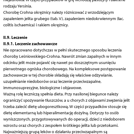
rodzaju Yersinia.
Chorobę Crohna okrężnicy należy różnicować z wrzodziejącym
zapaleniem jelita grubego (tab. V), zapaleniem niedokrwiennym (łac.
colitis ischaemica) i rakiem okrężnicy.
II.9. Leczenie
II.9.1. Leczenie zachowawcze
Nie opracowano dotychczas w pełni skutecznego sposobu leczenia
choroby Leśniowskiego-Crohna. Nawrót zmian zapalnych w innym
odcinku jelit może pojawić się nawet po doszczętnym usunięciu
pierwotnego ogniska chorobowego. Na kompleksowe postępowanie
zachowawcze w tej chorobie składają się właściwe odżywianie,
uzupełnianie niedoborów oraz leczenie przeciwzapalne,
immunosupresyjne, biologiczne i objawowe.
Ważną rolę leczniczą spełnia dieta. Przy nasilonej biegunce należy
ograniczyć spożywanie tłuszczów, a u chorych z objawami zwężenia jelit
trzeba zalecić dietę ubogoresztkową. W części przypadków stosuje się
dietę elementarną lub hiperalimentację dożylną. Dotyczy to osób
wyniszczonych, przygotowywanych do operacji, dzieci z niedoborem
wzrostu oraz chorych z zespołem krótkiego jelita lub przetokami.
Najważniejszą grupą leków o działaniu przeciwzapalnym są