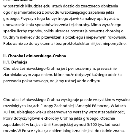
W ostatnich kilkudziesięciu latach doszło do znacznego obniżenia
ogólnej śmiertelności z powodu wrzodziejącego zapalenia jelita
grubego. Przyczyn tego korzystnego zjawiska należy upatrywać w
unowocześnieniu sposobów leczenia tej choroby. Mimo wyraźnego
spadku liczby zgonów, colitis ulcerosa pozostaje poważną chorobą o
trudnym niekiedy do przewidzenia przebiegu i niepewnym rokowaniu.
Rokowanie co do wyleczenia (bez proktokolektomii) jest niepomyślne.
II. Choroba Leśniowskiego-Crohna
II.1. Definicja
Choroba Leśniowskiego-Crohna jest pełnościennym, przeważnie
ziarniniakowym zapaleniem, które może dotyczyć każdego odcinka
przewodu pokarmowego, od jamy ustnej aż do odbytu.
Choroba Leśniowskiego-Crohna występuje przede wszystkim w wysoko
rozwiniętych krajach Europy Zachodniej i Ameryki Północnej. W latach
70. i 80. ubiegłego wieku obserwowano wyraźny wzrost zapadalności,
który dotyczył głównie choroby Crohna jelita grubego. Obecnie
zapadalność w krajach Unii Europejskiej wynosi 5/100 tys. ludności
rocznie. W Polsce sytuacja epidemiologiczna nie jest dokładnie znana.