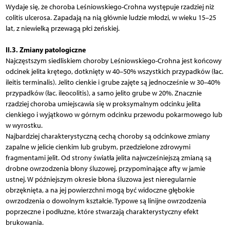
Wydaje się, że choroba Leśniowskiego-Crohna występuje rzadziej niż
colitis ulcerosa. Zapadają na nią głównie ludzie młodzi, w wieku 15–25
lat, z niewielką przewagą płci żeńskiej.
II.3. Zmiany patologiczne
Najczęstszym siedliskiem choroby Leśniowskiego-Crohna jest końcowy
odcinek jelita krętego, dotknięty w 40–50% wszystkich przypadków (łac.
ileitis terminalis). Jelito cienkie i grube zajęte są jednocześnie w 30–40%
przypadków (łac. ileocolitis), a samo jelito grube w 20%. Znacznie
rzadziej choroba umiejscawia się w proksymalnym odcinku jelita
cienkiego i wyjątkowo w górnym odcinku przewodu pokarmowego lub
w wyrostku.
Najbardziej charakterystyczną cechą choroby są odcinkowe zmiany
zapalne w jelicie cienkim lub grubym, przedzielone zdrowymi
fragmentami jelit. Od strony światła jelita najwcześniejszą zmianą są
drobne owrzodzenia błony śluzowej, przypominające afty w jamie
ustnej. W późniejszym okresie błona śluzowa jest nieregularnie
obrzęknięta, a na jej powierzchni mogą być widoczne głębokie
owrzodzenia o dowolnym kształcie. Typowe są linijne owrzodzenia
poprzeczne i podłużne, które stwarzają charakterystyczny efekt
brukowania.