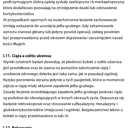
podtrzymującym dobrą opinię zyskały azatiopryna i 6-merkaptopuryna,
które dodatkowo pozwalają na zmniejszenie dawki lub odstawienie
kortykosteroidów.
W przypadkach opornych na wszechstronne leczenie zachowawcze
istnieją wskazania do usunięcia jelita grubego. Gdy zahamowanie
wzrostu stanowi główny lub jedyny powód operacji, zabieg powinien
być przeprowadzony przed okresem dojrzewania i zarośnięciem nasad
kości długich.
I.11. Ciąża a colitis ulcerosa
Wyniki ostatnich badań dowodzą, że płodność kobiet z colitis ulcerosa
jest prawidłowa oraz że szansa na pomyślne zakończenie ciąży i
urodzenie zdrowego dziecka jest taka sama, jak w populacji ogólnej.
Ryzyko poronienia wzrasta jedynie u tych pacjentek, które w momencie
zajścia w ciążę miały aktywne zapalenie jelita grubego.
Zasady leczenia wrzodziejącego zapalenia jelita grubego podczas ciąży
są podobne do obowiązujących w innych okresach życia. Dopuszcza się
badanie rektoskopowe oraz stosowanie sulfasalazyny, mesalazyny i
glukokortykosteroidów (miejscowo i ogólnie). Bezpieczeństwo leków u
kobiet w ciąży przedstawiono w tab. VI.
I.12. Rokowanie