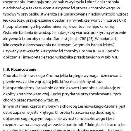
rozpoznania. Pomagają one jednak w wykryciu i określeniu stopnia
niedoborów, a także w ocenie aktywności procesu chorobowego. W
typowym przypadku stwierdza się umiarkowaną niedokrwistość, wzrost
leukocytozy, przyspieszenie opadania krwinek czerwonych, wzrost CRP,
hipoproteinemię z hipoalbuminemią i ewentualnie hipokaliemię.
Ostatnie badania dowodzą, że największą wartość praktyczną w ocenie
aktywności choroby ma określanie stężenia CRP [25]. W badaniach
klinicznych o przeznaczeniu naukowym (w tym do badań leków)
używany jest wskaźnik aktywności choroby Crohna (CDAI). Sposób
obliczania i interpretację tego wskaźnika przedstawiono w tab. VIII.
II.8. Różnicowanie
Choroba Leśniowskiego-Crohna jelita krętego wymaga różnicowania
przede wszystkim z gruźlicą jelit, która ma zbliżony obraz
histopatologiczny (zapalenie ziarniniakowe) i podobną lokalizację w
okolicy krętniczo-kątniczej. Cechy przydatne przy różnicowaniu tych
chorób przedstawiono w tab. IX.
Innym stanem, często mylonym z chorobą Leśniowskiego-Crohna, jest
ostre zapalenie jelita krętego. Choroba ta zaczyna się dość nagle,
objawami sugerującymi zapalenie wyrostka robaczkowego i jest
rozpoznawana zazwyczaj w czasie laparotomii. Etiologia ileitis acuta jest
niejednolita. W części przypadków w grę wchodzą pasożyty i bakterie