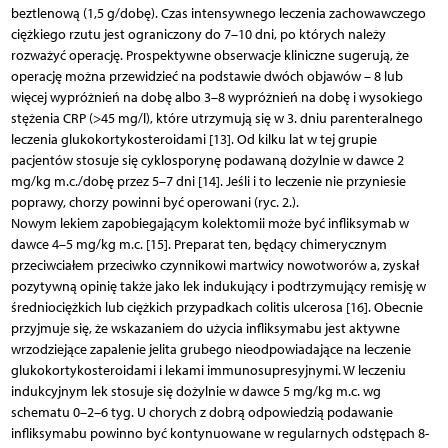
beztlenową (1,5 g/dobę). Czas intensywnego leczenia zachowawczego
ciężkiego rzutu jest ograniczony do 7–10 dni, po których należy
rozważyć operację. Prospektywne obserwacje kliniczne sugerują, że
operację można przewidzieć na podstawie dwóch objawów – 8 lub
więcej wypróżnień na dobę albo 3–8 wypróżnień na dobę i wysokiego
stężenia CRP (>45 mg/l), które utrzymują się w 3. dniu parenteralnego
leczenia glukokortykosteroidami [13]. Od kilku lat w tej grupie
pacjentów stosuje się cyklosporynę podawaną dożylnie w dawce 2
mg/kg m.c./dobę przez 5–7 dni [14]. Jeśli i to leczenie nie przyniesie
poprawy, chorzy powinni być operowani (ryc. 2.).
Nowym lekiem zapobiegającym kolektomii może być infliksymab w
dawce 4–5 mg/kg m.c. [15]. Preparat ten, będący chimerycznym
przeciwciałem przeciwko czynnikowi martwicy nowotworów a, zyskał
pozytywną opinię także jako lek indukujący i podtrzymujący remisję w
średniociężkich lub ciężkich przypadkach colitis ulcerosa [16]. Obecnie
przyjmuje się, że wskazaniem do użycia infliksymabu jest aktywne
wrzodziejące zapalenie jelita grubego nieodpowiadające na leczenie
glukokortykosteroidami i lekami immunosupresyjnymi. W leczeniu
indukcyjnym lek stosuje się dożylnie w dawce 5 mg/kg m.c. wg
schematu 0–2–6 tyg. U chorych z dobrą odpowiedzią podawanie
infliksymabu powinno być kontynuowane w regularnych odstępach 8-