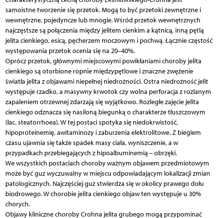
samoistne tworzenie się przetok. Mogą to być przetoki zewnętrzne i
wewnętrzne, pojedyncze lub mnogie. Wśród przetok wewnętrznych
najczęstsze są połączenia między jelitem cienkim a kątnicą, inną pętlą
jelita cienkiego, esicą, pęcherzem moczowym i pochwą. Łącznie częstość
występowania przetok ocenia się na 20–40%.
Oprócz przetok, głównymi miejscowymi powikłaniami choroby jelita
cienkiego są otorbione ropnie międzypętlowe i znaczne zwężenie
światła jelita z objawami niepełnej niedrożności. Ostra niedrożność jelit
występuje rzadko, a masywny krwotok czy wolna perforacja z rozlanym
zapaleniem otrzewnej zdarzają się wyjątkowo. Rozległe zajęcie jelita
cienkiego odznacza się nasiloną biegunką o charakterze tłuszczowym
(łac. steatorrhoea). W tej postaci spotyka się niedokrwistość,
hipoproteinemię, awitaminozy i zaburzenia elektrolitowe. Z biegiem
czasu ujawnia się także spadek masy ciała, wyniszczenie, a w
przypadkach przebiegających z hipoalbuminemią – obrzęki.
We wszystkich postaciach choroby ważnym objawem przedmiotowym
może być guz wyczuwalny w miejscu odpowiadającym lokalizacji zmian
patologicznych. Najczęściej guz stwierdza się w okolicy prawego dołu
biodrowego. W chorobie jelita cienkiego objaw ten występuje u 30%
chorych.
Objawy kliniczne choroby Crohna jelita grubego mogą przypominać