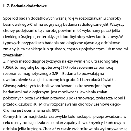
II.7. Badania dodatkowe
Spośród badań dodatkowych ważną rolę w rozpoznawaniu choroby
Leśniowskiego-Crohna odgrywają badania radiologiczne jelit. Wszyscy
chorzy podejrzani o tę chorobę powinni mieć wykonany pasaż jelita
cienkiego (najlepiej enteroklyzę) i doodbytniczy wlew kontrastowy. W
typowych przypadkach badania radiologiczne ujawniają odcinkowe
zmiany jelita cienkiego lub grubego, często z pojedynczym lub mnogimi
zwężeniami.
Z innych metod diagnostycznych należy wymienić ultrasonografię
(USG), tomografię komputerową (TK) i obrazowanie za pomocą
rezonansu magnetycznego (MRI). Badania te pozwalają na
uwidocznienie ścian jelita, ocenę ich grubości i szerokości światła.
Główną zaletą tych technik w porównaniu z konwencjonalnymi
badaniami radiologicznymi jest możliwość ujawnienia zmian
położonych poza światłem przewodu pokarmowego, zwłaszcza ropni i
przetok. Czułość TK i MRI w rozpoznawaniu choroby Leśniowskiego-
Crohna jest oceniana na ok. 80%.
Cennych informacji dostarcza zwykle kolonoskopia, przeprowadzana w
celu oceny rodzaju i zakresu zmian zapalnych w okrężnicy i końcowym
odcinku jelita krętego. Chociaż w czasie wziernikowania wykonywane są