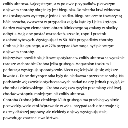
colitis ulcerosa. Najczęstszym, a w połowie przypadków pierwszym
objawem choroby okrężnicy jest biegunka. Domieszka krwi widoczna
makroskopowo występuje jednak rzadko. Biegunce często towarzyszą
bóle brzucha, zwłaszcza w przypadku zajęcia kątnicy i jelita krętego.
Bardzo ważnym elementem obrazu klinicznego są zmiany w okolicy
odbytu. Mają one postać owrzodzeń, szczelin, ropni i przetok
okołoodbytowych. Występują aż w 50–80% przypadków choroby
Crohna jelita grubego, a w 27% przypadków mogą być pierwszym
objawem choroby.
Najczęstsze powikłania jelitowe spotykane w colitis ulcerosa są wyraźnie
rzadsze w chorobie Crohna jelita grubego. Megacolon toxicum i
perforacja występują sporadycznie. Nieco częściej widuje się większe
krwotoki. Dane dotyczące raka były do niedawna sprzeczne ze sobą. Na
podstawie większości dotychczasowych badań należy jednak przyjąć, że
choroba Leśniowskiego- -Crohna zwiększa ryzyko przemiany złośliwej,
chociaż w stopniu mniejszym niż colitis ulcerosa.
Choroba Crohna jelita cienkiego i/lub grubego ma przebieg wybitnie
przewlekły, wieloletni. Wprawdzie w wielu przypadkach obserwuje się
okresy dłuższej poprawy, ale niekiedy objawy występują stale,
powodując znaczne inwalidztwo.