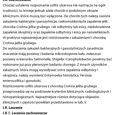
Chociaż ustalenie rozpoznania colitis ulcerosa nie nastręcza na ogół
trudności, to istnieje jednak wiele chorób o podobnym obrazie
klinicznym, które muszą być wyłączone. Do chorób tych należą swoiste
zakażenia bakteryjne i pasożytnicze, rzekomobłoniaste zapalenie jelit,
choroba Crohna jelita grubego, rak odbytnicy lub esicy, niedokrwienne
zapalenie okrężnicy oraz zapalenie odbytnicy i esicy po naświetleniach.
W praktyce najważniejsze jest różnicowanie z zakażeniami i chorobą
Crohna jelita grubego.
Do wykluczenia zakażeń bakteryjnych i pasożytniczych zasadnicze
znaczenie mają posiewy i badania mikroskopowe kału, zwłaszcza
posiewy w kierunku Salmonella, Shigella i Camphylobacter powinny być
wykonane już przy pierwszym badaniu chorego. Z innych czynników
zakaźnych, które mogą wywoływać ostre zapalenia odbytnicy i
okrężnicy, należy wymienić Entamoeba histolytica, Yersinia
enterocolitica i gonokoki.
Różnicowanie colitis ulcerosa z chorobą Crohna jelita grubego
przeprowadza się na podstawie kryteriów klinicznych, radiologicznych i
histopatologicznych. Najważniejsze różnice dotyczące objawów
klinicznych i częstości powikłań przedstawiono w tab. V.
I.9. Leczenie
I.9.1. Leczenie zachowawcze