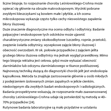
liczne biopsje, to rozpoznanie choroby Leśniowskiego-Crohna może
opierać się głównie na obrazie makroskopowym. Wycinki pobrane
zwykłymi kleszczykami są bowiem małe i płytkie, a ich ocena
mikroskopowa wykazuje często tylko cechy nieswoistego zapalenia
błony śluzowej.
Duże znaczenie diagnostyczne ma ocena odbytu i odbytnicy. Badanie
palpacyjne i endoskopowe tych odcinków może ujawnić
charakterystyczne zmiany okołoodbytowe (szczeliny, ropnie, przetoki),
zwężenie światła odbytnicy, wysepkowe zajęcie błony śluzowej i
obecność owrzodzeń. W ok. połowie przypadków z zajęciem jelita
grubego błona śluzowa odbytnicy ma jednak wygląd prawidłowy. Mimo
tego biopsja rektalna jest celowa, gdyż może wykazać obecność
ziarniniaków lub odczynu ziarniniakowego w tkance podśluzowej.
Najnowszą techniką służącą do diagnostyki chorób jelit jest endoskopia
kapsułkowa. Metoda ta znajduje zastosowanie głównie u osób młodych
z podejrzeniem izolowanych zmian zapalnych w jelicie cienkim,
niedostępnym dla zwykłych badań endoskopowych i radiologicznych.
Badania prospektywne wskazują, że rozpoznanie mało zaawansowanej
choroby Leśniowskiego-Crohna udaje się potwierdzić tą metodą w 40–
70% przypadków [24].
Rutynowe badania laboratoryjne są mało przydatne w ustalaniu