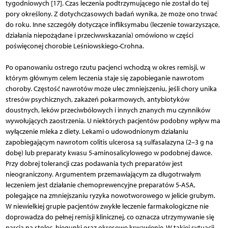
tygodniowych [17]. Czas leczenia podtrzymującego nie został do tej
pory określony. Z dotychczasowych badań wynika, że może ono trwać
do roku. Inne szczegóły dotyczące infliksymabu (leczenie towarzyszące,
działania niepożądane i przeciwwskazania) omówiono w części
poświęconej chorobie Leśniowskiego-Crohna.
Po opanowaniu ostrego rzutu pacjenci wchodzą w okres remisji, w
którym głównym celem leczenia staje się zapobieganie nawrotom
choroby. Częstość nawrotów może ulec zmniejszeniu, jeśli chory unika
stresów psychicznych, zakażeń pokarmowych, antybiotyków
doustnych, leków przeciwbólowych i innych znanych mu czynników
wywołujących zaostrzenia. U niektórych pacjentów podobny wpływ ma
wyłączenie mleka z diety. Lekami o udowodnionym działaniu
zapobiegającym nawrotom colitis ulcerosa są sulfasalazyna (2–3 g na
dobę) lub preparaty kwasu 5-aminosalicylowego w podobnej dawce.
Przy dobrej tolerancji czas podawania tych preparatów jest
nieograniczony. Argumentem przemawiającym za długotrwałym
leczeniem jest działanie chemoprewencyjne preparatów 5-ASA,
polegające na zmniejszaniu ryzyka nowotworowego w jelicie grubym.
W niewielkiej grupie pacjentów zwykłe leczenie farmakologiczne nie
doprowadza do pełnej remisji klinicznej, co oznacza utrzymywanie się
parcia na stolec, biegunki oraz okresowe krwawienie. W takiej sytuacji,