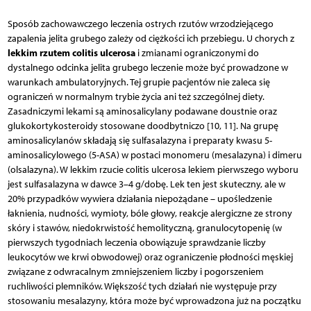
Sposób zachowawczego leczenia ostrych rzutów wrzodziejącego
zapalenia jelita grubego zależy od ciężkości ich przebiegu. U chorych z
lekkim rzutem colitis ulcerosa
i zmianami ograniczonymi do
dystalnego odcinka jelita grubego leczenie może być prowadzone w
warunkach ambulatoryjnych. Tej grupie pacjentów nie zaleca się
ograniczeń w normalnym trybie życia ani też szczególnej diety.
Zasadniczymi lekami są aminosalicylany podawane doustnie oraz
glukokortykosteroidy stosowane doodbytniczo [10, 11]. Na grupę
aminosalicylanów składają się sulfasalazyna i preparaty kwasu 5-
aminosalicylowego (5-ASA) w postaci monomeru (mesalazyna) i dimeru
(olsalazyna). W lekkim rzucie colitis ulcerosa lekiem pierwszego wyboru
jest sulfasalazyna w dawce 3–4 g/dobę. Lek ten jest skuteczny, ale w
20% przypadków wywiera działania niepożądane – upośledzenie
łaknienia, nudności, wymioty, bóle głowy, reakcje alergiczne ze strony
skóry i stawów, niedokrwistość hemolityczną, granulocytopenię (w
pierwszych tygodniach leczenia obowiązuje sprawdzanie liczby
leukocytów we krwi obwodowej) oraz ograniczenie płodności męskiej
związane z odwracalnym zmniejszeniem liczby i pogorszeniem
ruchliwości plemników. Większość tych działań nie występuje przy
stosowaniu mesalazyny, która może być wprowadzona już na początku