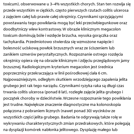
toxicum), obserwowane u 3–4% wszystkich chorych. Stan ten rozwija się
przede wszystkim w ciężkich, często pierwszych rzutach colitis ulcerosa
z zajęciem całej lub prawie całej okrężnicy. Czynnikami sprzyjającymi
powstawaniu tego powikłania mogą być leki przeciwbiegunkowe oraz
doodbytniczy wlew kontrastowy. W obrazie klinicznym megacolon
toxicum dominują bóle i wzdęcie brzucha, wysoka gorączka oraz
tachykardia. Przedmiotowo stwierdza się wzmożone napięcie i
bolesność uciskową powłok brzusznych wraz ze ściszeniem lub
zanikiem szmerów perystaltycznych. Rozpoznanie ostrego rozdęcia
okrężnicy opiera się na obrazie klinicznym i zdjęciu przeglądowym jamy
brzusznej. Radiologicznym kryterium megacolon jest średnica
poprzecznicy przekraczająca w linii pośrodkowej ciała 6 cm.
Najpoważniejszym, odległym skutkiem wrzodziejącego zapalenia jelita
grubego jest rak tego narządu. Czynnikami ryzyka raka są długi czas
trwania colitis ulcerosa (ponad 8 lat), rozległe zajęcie jelita grubego i
początek choroby w dzieciństwie. Wczesne rozpoznanie tego powikłania
jest trudne. Największe znaczenie diagnostyczne ma kolonoskopia
połączona z pobraniem licznych (nawet ponad 30) wycinków ze
wszystkich części jelita grubego. Badania te odgrywają także rolę w
wykrywaniu charakterystycznych zmian przedrakowych, które polegają
na dysplazji komórek nabłonka jelitowego. Dysplazję małego lub