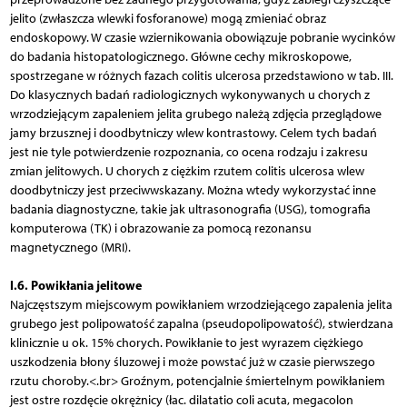
jelito (zwłaszcza wlewki fosforanowe) mogą zmieniać obraz
endoskopowy. W czasie wziernikowania obowiązuje pobranie wycinków
do badania histopatologicznego. Główne cechy mikroskopowe,
spostrzegane w różnych fazach colitis ulcerosa przedstawiono w tab. III.
Do klasycznych badań radiologicznych wykonywanych u chorych z
wrzodziejącym zapaleniem jelita grubego należą zdjęcia przeglądowe
jamy brzusznej i doodbytniczy wlew kontrastowy. Celem tych badań
jest nie tyle potwierdzenie rozpoznania, co ocena rodzaju i zakresu
zmian jelitowych. U chorych z ciężkim rzutem colitis ulcerosa wlew
doodbytniczy jest przeciwwskazany. Można wtedy wykorzystać inne
badania diagnostyczne, takie jak ultrasonografia (USG), tomografia
komputerowa (TK) i obrazowanie za pomocą rezonansu
magnetycznego (MRI).
I.6. Powikłania jelitowe
Najczęstszym miejscowym powikłaniem wrzodziejącego zapalenia jelita
grubego jest polipowatość zapalna (pseudopolipowatość), stwierdzana
klinicznie u ok. 15% chorych. Powikłanie to jest wyrazem ciężkiego
uszkodzenia błony śluzowej i może powstać już w czasie pierwszego
rzutu choroby.<.br> Groźnym, potencjalnie śmiertelnym powikłaniem
jest ostre rozdęcie okrężnicy (łac. dilatatio coli acuta, megacolon