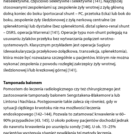
nieselektywne, częściowo selektywne i selektywne [141]. Najczęściej
stosowanymi zespoleniami są: zespolenie żyły wrotnej z żyłą główną
dolną koniec do boku (portocaval shunt – PC, przetoka Ecka) lub bok do
boku, zespolenie żyły śledzionowej z żyłą nerkową centralne (ze
splenektomią) lub dystalne (bez splenektomii, distal spleno-renal shunt
– DSRS, operacja Warrena) [141]. Operacje typu non-shunt polegają na
usuwaniu żylaków przełyku bez wytwarzania połączeń wrotno-
systemowych. Klasycznym przykładem jest operacja Sugiury
(dewaskularyzacja przełykowo-żołądkowa, transsekcja, splenektomia),
która może być rozważana szczególnie u pacjentów, którym nie można
wykonać zespolenia z powodu rozległej zakrzepicy żyły wrotnej,
śledzionowej i/lub krezkowej górnej [141].
Tamponada balonem
Pomostem do leczenia radiologicznego czy też chirurgicznego jest
zastosowanie tamponady balonem Sengstakena-Blakemore’a lub
Lintona i Nachlasa. Postępowanie takie zaleca się również, gdy w
sytuacji ciężkiego krwotoku nie ma możliwości leczenia
endoskopowego [142–144]. Pozwala to zatamować krwawienie w 60–
90% przypadków [43, 145]. U około połowy pacjentów dochodzi jednak
do nawrotu krwawienia po usunięciu sondy [146]. U ok. 15–25%
pacjentów występują również powikłania tej metody leczenia.