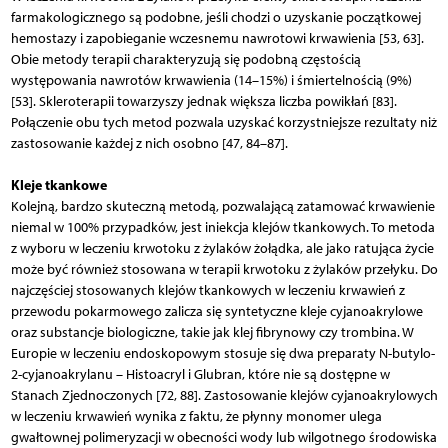
farmakologicznego są podobne, jeśli chodzi o uzyskanie początkowej
hemostazy i zapobieganie wczesnemu nawrotowi krwawienia [53, 63].
Obie metody terapii charakteryzują się podobną częstością
występowania nawrotów krwawienia (14–15%) i śmiertelnością (9%)
[53]. Skleroterapii towarzyszy jednak większa liczba powikłań [83].
Połączenie obu tych metod pozwala uzyskać korzystniejsze rezultaty niż
zastosowanie każdej z nich osobno [47, 84–87].
Kleje tkankowe
Kolejną, bardzo skuteczną metodą, pozwalającą zatamować krwawienie
niemal w 100% przypadków, jest iniekcja klejów tkankowych. To metoda
z wyboru w leczeniu krwotoku z żylaków żołądka, ale jako ratująca życie
może być również stosowana w terapii krwotoku z żylaków przełyku. Do
najczęściej stosowanych klejów tkankowych w leczeniu krwawień z
przewodu pokarmowego zalicza się syntetyczne kleje cyjanoakrylowe
oraz substancje biologiczne, takie jak klej fibrynowy czy trombina. W
Europie w leczeniu endoskopowym stosuje się dwa preparaty N-butylo-
2-cyjanoakrylanu – Histoacryl i Glubran, które nie są dostępne w
Stanach Zjednoczonych [72, 88]. Zastosowanie klejów cyjanoakrylowych
w leczeniu krwawień wynika z faktu, że płynny monomer ulega
gwałtownej polimeryzacji w obecności wody lub wilgotnego środowiska