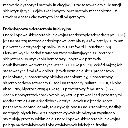
mamy do dyspozycji metody iniekcyjne – z zastosowaniem substancji
sklerotyzującyh i klejów tkankowych, oraz metody mechaniczne – z
użyciem opasek elastycznych i pętli odłączanych.
Endoskopowa skleroterapia iniekcyjna
Endoskopowa skleroterapia iniekcyjna (endoscopic sclerotherapy – EST)
jest najstarszą metodą endoskopową leczenia żylaków przełyku. Po raz
pierwszy sklerotyzację opisali w 1939 r. Crafoord i Frenckner [68].
Pierwsze wyniki badań z randomizacją wykazujących skuteczność
skleroterapii w uzyskaniu hemostazy i poprawie przeżycia
opublikowano we wczesnych latach 80. XX w. [69–71]. Wśród najczęściej
stosowanych środków obliterujących wymienia się: 1-procentowy
polidokanol, 5-procentowy oleinian etanoloaminy, 3-procentowy
siarczan sodowy tetradecylu (sodium tetradecyl sulfate – STD), alkohol
absolutny, hipertoniczną glukozę i 3-procentowy fenol (tab. II) [72].
Żaden z powyższych środków nie wykazuje przewagi nad pozostałymi.
Mechanizm działania środków sklerotyzujących nie jest do końca
poznany. Wiadomo jednak, że aktywują one układ krzepnięcia, nasilają
agregację płytek krwi oraz poprzez wywołanie odczynu zapalnego
stymulują procesy włóknienia. Endoskopowa skleroterapia iniekcyjna
polega na dożylakowych i okołożylakowych iniekcjach środka