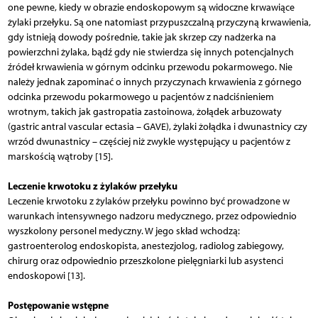
one pewne, kiedy w obrazie endoskopowym są widoczne krwawiące
żylaki przełyku. Są one natomiast przypuszczalną przyczyną krwawienia,
gdy istnieją dowody pośrednie, takie jak skrzep czy nadżerka na
powierzchni żylaka, bądź gdy nie stwierdza się innych potencjalnych
źródeł krwawienia w górnym odcinku przewodu pokarmowego. Nie
należy jednak zapominać o innych przyczynach krwawienia z górnego
odcinka przewodu pokarmowego u pacjentów z nadciś­nieniem
wrotnym, takich jak gastropatia zastoinowa, żołądek arbuzowaty
(gastric antral vascular ectasia – GAVE), żylaki żołądka i dwunastnicy czy
wrzód dwunastnicy – częściej niż zwykle występujący u pacjentów z
marskością wątroby [15].
Leczenie krwotoku z żylaków przełyku
Leczenie krwotoku z żylaków przełyku powinno być prowadzone w
warunkach intensywnego nadzoru medycznego, przez odpowiednio
wyszkolony personel medyczny. W jego skład wchodzą:
gastroenterolog endoskopista, anestezjolog, radiolog zabiegowy,
chirurg oraz odpowiednio przeszkolone pielęgniarki lub asystenci
endoskopowi [13].
Postępowanie wstępne