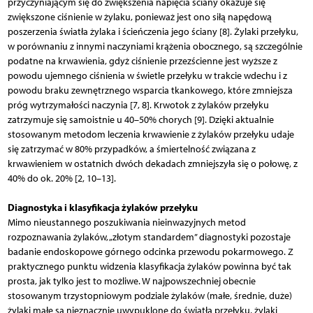
przyczyniającym się do zwiększenia napięcia ściany okazuje się
zwiększone ciśnienie w żylaku, ponieważ jest ono siłą napędową
poszerzenia światła żylaka i ścieńczenia jego ściany [8]. Żylaki przełyku,
w porównaniu z innymi naczyniami krążenia obocznego, są szczególnie
podatne na krwawienia, gdyż ciśnienie przez­ścienne jest wyższe z
powodu ujemnego ciśnienia w świetle przełyku w trakcie wdechu i z
powodu braku zewnętrznego wsparcia tkankowego, które zmniejsza
próg wytrzymałości naczynia [7, 8]. Krwotok z żylaków przełyku
zatrzymuje się samoistnie u 40–50% chorych [9]. Dzięki aktual­nie
stosowanym metodom leczenia krwawienie z żylaków przełyku udaje
się zatrzymać w 80% przypadków, a śmiertelność związana z
krwawieniem w ostatnich dwóch dekadach zmniejszyła się o połowę, z
40% do ok. 20% [2, 10–13].
Diagnostyka i klasyfikacja żylaków przełyku
Mimo nieustannego poszukiwania nieinwazyjnych metod
rozpoznawania żylaków, „złotym standardem” diagnostyki pozostaje
badanie endoskopowe górnego odcinka przewodu pokarmowego. Z
praktycznego punktu widzenia klasyfikacja żylaków powinna być tak
prosta, jak tylko jest to możliwe. W najpowszechniej obecnie
stosowanym trzystopniowym podziale żylaków (małe, średnie, duże)
żylaki małe są nieznacznie uwypuklone do światła przełyku, żylaki