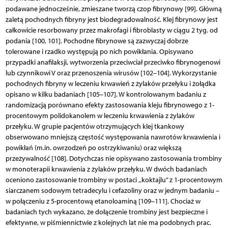
podawane jednocześnie, zmieszane tworzą czop fibrynowy [99]. Główną
zaletą pochodnych fibryny jest biodegradowalność. Klej fibrynowy jest
całkowicie resorbowany przez makrofagi i fibroblasty w ciągu 2 tyg. od
podania [100, 101]. Pochodne fibrynowe są zazwyczaj dobrze
tolerowane i rzadko występują po nich powikłania. Opisywano
przypadki anafilaksji, wytworzenia przeciwciał przeciwko fibrynogenowi
lub czynnikowi V oraz przenoszenia wirusów [102–104]. Wykorzystanie
pochodnych fibryny w leczeniu krwawień z żylaków przełyku i żołądka
opisano w kilku badaniach [105–107]. W kontrolowanym badaniu z
randomizacją porównano efekty zastosowania kleju fibrynowego z 1-
procentowym polidokanolem w leczeniu krwawienia z żylaków
przełyku. W grupie pacjentów otrzymujących klej tkankowy
obserwowano mniejszą częstość występowania nawrotów krwawienia i
powikłań (m.in. owrzodzeń po ostrzykiwaniu) oraz większą
przeżywalność [108]. Dotychczas nie opisywano zastosowania trombiny
w monoterapii krwawienia z żylaków przełyku. W dwóch badaniach
oceniono zastosowanie trombiny w postaci ,,koktajlu” z 1-procentowym
siarczanem sodowym tetradecylu i cefazoliny oraz w jednym badaniu –
w połączeniu z 5-procentową etanoloaminą [109–111]. Chociaż w
badaniach tych wykazano, że dołączenie trombiny jest bezpieczne i
efektywne, w piśmiennictwie z kolejnych lat nie ma podobnych prac.