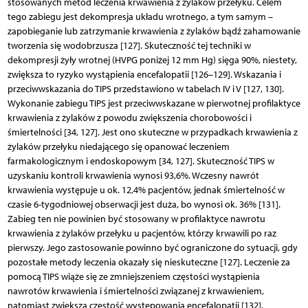
stosowanych metod leczenia krwawienia z żylaków przełyku. Celem
tego zabiegu jest dekompresja układu wrotnego, a tym samym –
zapobieganie lub zatrzymanie krwawienia z żylaków bądź zahamowanie
tworzenia się wodobrzusza [127]. Skuteczność tej techniki w
dekompresji żyły wrotnej (HVPG poniżej 12 mm Hg) sięga 90%, niestety,
zwiększa to ryzyko wystąpienia encefalopatii [126–129]. Wskazania i
przeciwwskazania do TIPS przedstawiono w tabelach IV i V [127, 130].
Wykonanie zabiegu TIPS jest przeciwwskazane w pierwot­nej profilaktyce
krwawienia z żylaków z powodu zwiększenia chorobowości i
śmiertelności [34, 127]. Jest ono skuteczne w przypadkach krwawienia z
żylaków przełyku niedającego się opanować leczeniem
farmakologicznym i endoskopowym [34, 127]. Skuteczność TIPS w
uzyskaniu kontroli krwawienia wynosi 93,6%. Wczesny nawrót
krwawienia występuje u ok. 12,4% pacjentów, jednak śmiertelność w
czasie 6-tygodniowej obserwacji jest duża, bo wynosi ok. 36% [131].
Zabieg ten nie powinien być stosowany w profilaktyce nawrotu
krwawienia z żylaków przełyku u pacjentów, którzy krwawili po raz
pierwszy. Jego zastosowanie powinno być ograniczone do sytuacji, gdy
pozostałe metody leczenia okazały się nieskuteczne [127]. Leczenie za
pomocą TIPS wiąże się ze zmniejszeniem częstości wystąpienia
nawrotów krwawienia i śmiertelności związanej z krwawieniem,
natomiast zwiększa częstość występowania encefalopatii [132].