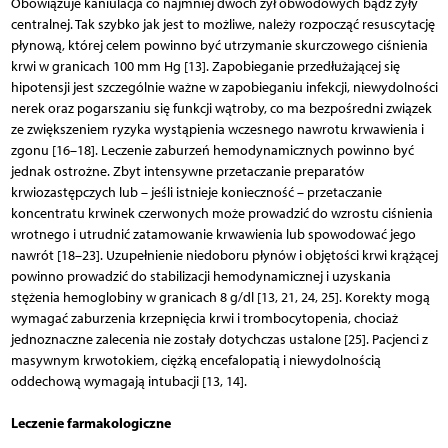
Obowiązuje kaniulacja co najmniej dwóch żył obwodowych bądź żyły
centralnej. Tak szybko jak jest to możliwe, należy rozpocząć resuscytację
płynową, której celem powinno być utrzymanie skurczowego ciśnienia
krwi w granicach 100 mm Hg [13]. Zapobieganie przedłużającej się
hipotensji jest szczególnie ważne w zapobieganiu infekcji, niewydolności
nerek oraz pogarszaniu się funkcji wątroby, co ma bezpośredni związek
ze zwiększeniem ryzyka wystąpienia wczesnego nawrotu krwawienia i
zgonu [16–18]. Leczenie zaburzeń hemodynamicznych powinno być
jednak ostrożne. Zbyt intensywne przetaczanie preparatów
krwiozastępczych lub – jeśli istnieje konieczność – przetaczanie
koncentratu krwinek czerwonych może prowadzić do wzrostu ciśnienia
wrotnego i utrudnić zatamowanie krwawienia lub spowodować jego
nawrót [18–23]. Uzupełnienie niedoboru płynów i objętości krwi krążącej
powinno prowadzić do stabilizacji hemodynamicznej i uzyskania
stężenia hemoglobiny w granicach 8 g/dl [13, 21, 24, 25]. Korekty mogą
wymagać zaburzenia krzepnięcia krwi i trombocytopenia, chociaż
jednoznaczne zalecenia nie zostały dotychczas ustalone [25]. Pacjenci z
masywnym krwotokiem, ciężką encefalopatią i niewydolnością
oddechową wymagają intubacji [13, 14].
Leczenie farmakologiczne