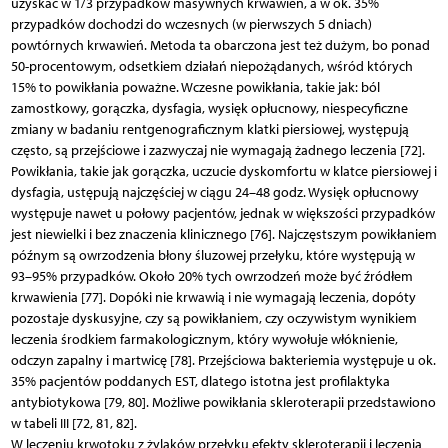
uzyskać w 1/3 przypadków masywnych krwawień, a w ok. 35%
przypadków dochodzi do wczesnych (w pierwszych 5 dniach)
powtórnych krwawień. Metoda ta obarczona jest też dużym, bo ponad
50-procentowym, odsetkiem działań niepożądanych, wśród których
15% to powikłania poważne. Wczesne powikłania, takie jak: ból
zamostkowy, gorączka, dysfagia, wysięk opłucnowy, niespecyficzne
zmiany w badaniu rentgenograficznym klatki piersiowej, występują
często, są przejściowe i zazwyczaj nie wymagają żadnego leczenia [72].
Powikłania, takie jak gorączka, uczucie dyskomfortu w klatce piersiowej i
dysfagia, ustępują najczęściej w ciągu 24–48 godz. Wysięk opłucnowy
występuje nawet u połowy pacjentów, jednak w większości przypadków
jest niewielki i bez znaczenia klinicznego [76]. Najczęstszym powikłaniem
późnym są owrzodzenia błony śluzowej przełyku, które występują w
93–95% przypadków. Około 20% tych owrzodzeń może być źródłem
krwawienia [77]. Dopóki nie krwawią i nie wymagają leczenia, dopóty
pozostaje dyskusyjne, czy są powikłaniem, czy oczywistym wynikiem
leczenia środkiem farmakologicznym, który wywołuje włóknienie,
odczyn zapalny i martwicę [78]. Przejściowa bakteriemia występuje u ok.
35% pacjentów poddanych EST, dlatego istotna jest profilaktyka
antybiotykowa [79, 80]. Możliwe powikłania skleroterapii przedstawiono
w tabeli III [72, 81, 82].
W leczeniu krwotoku z żylaków przełyku efekty skleroterapii i leczenia