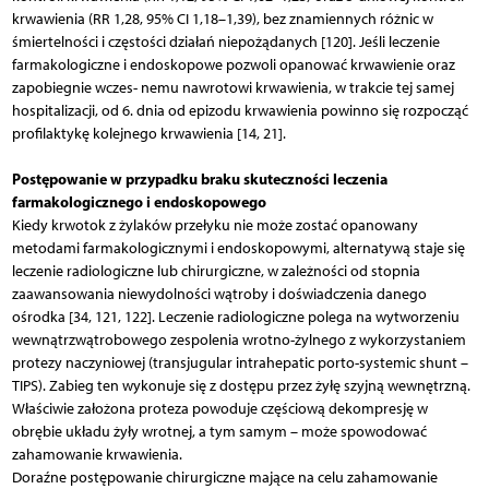
krwawienia (RR 1,28, 95% CI 1,18–1,39), bez znamiennych różnic w
śmiertelności i częstości działań niepożądanych [120]. Jeśli leczenie
farmakologiczne i endoskopowe pozwoli opanować krwawienie oraz
zapobiegnie wczes-­ nemu nawrotowi krwawienia, w trakcie tej samej
hospitalizacji, od 6. dnia od epizodu krwawienia powinno się rozpocząć
profilaktykę kolejnego krwawienia [14, 21].
Postępowanie w przypadku braku skuteczności leczenia
farmakologicznego i endoskopowego
Kiedy krwotok z żylaków przełyku nie może zostać opanowany
metodami farmakologicznymi i endoskopowymi, alternatywą staje się
leczenie radiologiczne lub chirurgiczne, w zależności od stopnia
zaawansowania niewydolności wątroby i doświadczenia danego
ośrodka [34, 121, 122]. Leczenie radiologiczne polega na wytworzeniu
wewnątrzwątrobowego zespolenia wrotno-żylnego z wykorzystaniem
protezy naczyniowej (transjugular intrahepatic porto-systemic shunt –
TIPS). Zabieg ten wykonuje się z dostępu przez żyłę szyjną wewnętrzną.
Właściwie założona proteza powoduje częściową dekompresję w
obrębie układu żyły wrotnej, a tym samym – może spowodować
zahamowanie krwawienia.
Doraźne postępowanie chirurgiczne mające na celu zahamowanie