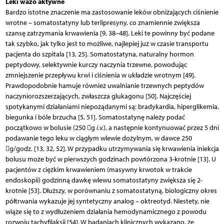
Leki wazo aktywne
Bardzo istotne znaczenie ma zastosowanie leków obniżających ciśnienie
wrotne – somatostatyny lub terlipresyny, co znamiennie zwiększa
szansę zatrzymania krwawienia [9, 38–48]. Leki te powinny być podane
tak szybko, jak tylko jest to możliwe, najlepiej już w czasie transportu
pacjenta do szpitala [13, 25]. Somatostatyna, naturalny hormon
peptydowy, selektywnie kurczy naczynia trzewne, powodując
zmniejszenie przepływu krwi i ciśnienia w układzie wrotnym [49].
Prawdopodobnie hamuje również uwalnianie trzewnych peptydów
naczyniorozszerzających, zwłaszcza glukagonu [50]. Najczęściej
spotykanymi działaniami niepożądanymi są: bradykardia, hiperglikemia,
biegunka i bóle brzucha [5, 51]. Somatostatynę należy podać
początkowo w bolusie (250 g
i.v.
), a następnie kontynuować przez 5 dni
podawanie tego leku w ciągłym wlewie dożylnym, w dawce 250
g/godz. [13, 32, 52]. W przypadku utrzymywania się krwawienia iniekcja
bolusu może być w pierwszych godzinach powtórzona 3-krotnie [13]. U
pacjentów z ciężkim krwawieniem (masywny krwotok w trakcie
endoskopii) godzinną dawkę wlewu somatostatyny zwiększa się 2-
krotnie [53]. Dłuższy, w porównaniu z somatostatyną, biologiczny okres
półtrwania wykazuje jej syntetyczny analog – oktreotyd. Niestety, nie
wiąże się to z wydłużeniem działania hemodynamicznego z powodu
rozwoju tachyfila­ksji [54]. W badaniach klinicznych wykazano, że