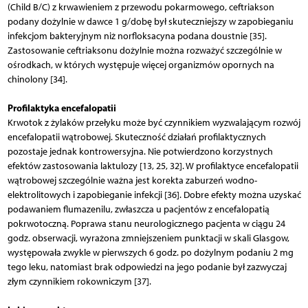
(Child B/C) z krwawieniem z przewodu pokarmowego, ceftriakson
podany dożylnie w dawce 1 g/dobę był skuteczniejszy w zapobieganiu
infekcjom bakteryjnym niż norfloksacyna podana doustnie [35].
Zastosowanie ceftriaksonu dożylnie można rozważyć szczególnie w
ośrodkach, w których występuje więcej organizmów opornych na
chinolony [34].
Profilaktyka encefalopatii
Krwotok z żylaków przełyku może być czynnikiem wyzwalającym rozwój
encefalopatii wątrobowej. Skuteczność działań profilaktycznych
pozostaje jednak kontrowersyjna. Nie potwierdzono korzystnych
efektów zastosowania laktulozy [13, 25, 32]. W profilaktyce encefalopatii
wątrobowej szczególnie ważna jest korekta zaburzeń wodno-
elektrolitowych i zapobieganie infekcji [36]. Dobre efekty można uzyskać
podawaniem flumazenilu, zwłaszcza u pacjentów z encefalopatią
pokrwotoczną. Poprawa stanu neurologicznego pacjenta w ciągu 24
godz. obserwacji, wyrażona zmniejszeniem punktacji w skali Glasgow,
występowała zwykle w pierwszych 6 godz. po dożylnym podaniu 2 mg
tego leku, natomiast brak odpowiedzi na jego podanie był zazwyczaj
złym czynnikiem rokowniczym [37].