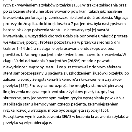
rych z krwawieniem z żylaków przełyku [155]. W trakcie zakładania oraz
po założeniu stentu nie obserwowano powikłań, takich jak: nasilenie
krwawienia, perforacja i przemieszczenie stentu do śródpiersia. Migracja
protezy do żołądka, do której doszło u 7 pa­cjentów, była następstwem
bardzo niskiego położenia stentu i nie towarzyszył jej nawrót
krwawienia. U wszystkich chorych udało się ponownie umieścić protezę
we właściwej pozycji. Proteza pozostawała w przełyku średnio 5 dni
(zakres 1–14 dni), a następnie była usuwana endoskopowo, bez
powikłań. U żadnego pacjenta nie stwierdzono nawrotu krwawienia. W
ciągu 30 dni od badania 9 pacjentów (26,5%) zmarło z powodu
niewydolności wątroby. Matull i wsp. zastosowali z dobrym efektem
stent samorozprężalny u pacjenta z uszkodzeniem śluzówki przełyku po
założeniu sondy Sengstakena-Blakemore’a i krwawieniem z żylaków
przełyku [157]. Protezy samorozprężalne mogłyby stanowić pierwszą
linię leczenia masywnego krwotoku z żylaków przełyku, gdyż są
skuteczne, przy jednoczes­nym małym ryzyku wystąpienia powikłań, a
stabilizacja stanu hemodynamicznego pacjenta, ze zmniejszeniem
ryzyka rozwoju wstrząsu, może być osiągnięta szybciej [155].
Początkowe wyniki zastosowania SEMS w leczeniu krwawienia z żylaków
przełyku są więc obiecujące.