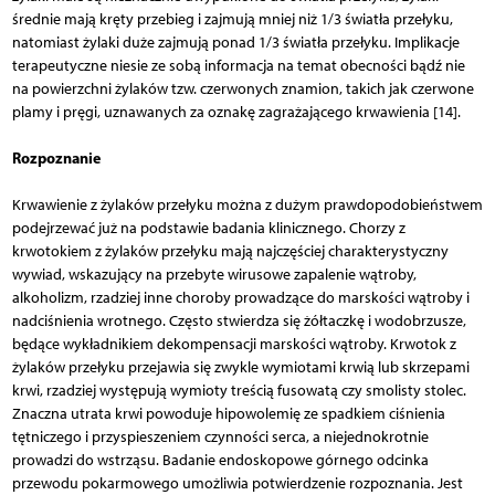
średnie mają kręty przebieg i zajmują mniej niż 1/3 światła przełyku,
natomiast żylaki duże zajmują ponad 1/3 światła przełyku. Implikacje
terapeutyczne niesie ze sobą informacja na temat obecności bądź nie
na powierzchni żylaków tzw. czerwonych znamion, takich jak czerwone
plamy i pręgi, uznawanych za oznakę zagrażającego krwawienia [14].
Rozpoznanie
Krwawienie z żylaków przełyku można z dużym prawdopodobieństwem
podejrzewać już na podstawie badania klinicznego. Chorzy z
krwotokiem z żylaków przełyku mają najczęściej charakterystyczny
wywiad, wskazujący na przebyte wirusowe zapalenie wątroby,
alkoholizm, rzadziej inne choroby prowadzące do marskości wątroby i
nadciśnienia wrotnego. Często stwierdza się żółtaczkę i wodobrzusze,
będące wykładnikiem dekompensacji marskości wątroby. Krwotok z
żylaków przełyku przejawia się zwykle wymiotami krwią lub skrzepami
krwi, rzadziej występują wymioty treścią fusowatą czy smolisty stolec.
Znaczna utrata krwi powoduje hipowolemię ze spadkiem ciśnienia
tętniczego i przyspieszeniem czynności serca, a niejednokrotnie
prowadzi do wstrząsu. Badanie endoskopowe górnego odcinka
przewodu pokarmowego umożliwia potwierdzenie rozpoznania. Jest