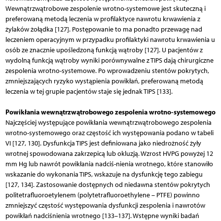
Wewnątrzwątrobowe zespolenie wrotno-systemowe jest skuteczną i
preferowaną metodą leczenia w profilaktyce nawrotu krwawienia z
żylaków żołądka [127]. Postępowanie to ma ponadto przewagę nad
leczeniem operacyjnym w przypadku profilaktyki nawrotu krwawienia u
osób ze znacznie upośledzoną funkcją wątroby [127]. U pacjentów z
wydolną funkcją wątroby wyniki porównywalne z TIPS dają chirurgiczne
zespolenia wrotno-­systemowe. Po wprowadzeniu stentów pokrytych,
zmniejszających ryzyko wystąpienia powikłań, preferowaną metodą
leczenia w tej grupie pacjentów staje się jednak TIPS [133].
Powikłania wewnątrzwątrobowego zespolenia wrotno-systemowego
Najczęściej występujące powikłania wewnątrzwątrobowego zespolenia
wrotno-systemowego oraz częstość ich występowania podano w tabeli
VI [127, 130]. Dysfunkcja TIPS jest definiowana jako niedrożność żyły
wrotnej spowodowana zakrzepicą lub okluzją. Wzrost HVPG powyżej 12
mm Hg lub nawrót powikłania nadciś­-nienia wrotnego, które stanowiło
wskazanie do wykonania TIPS, wskazuje na dysfunkcję tego zabiegu
[127, 134]. Zastosowanie dostępnych od niedawna stentów pokrytych
politetrafluoroetylenem (polytetrafluoroethylene – PTFE) powinno
zmniejszyć częstość występowania dysfunkcji zespolenia i nawrotów
powikłań nadciś­nienia wrotnego [133–137]. Wstępne wyniki badań