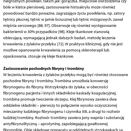
niegroźnych powikłań, takich jak: gorączka, miejscowe owrzodzenia czy
bóle w klatce piersiowej, zastosowanie histoakrylu może również
powodować bardzo poważne, zagrażające życiu powikłania, np. zatory
tętnicy płucnej, tętnic w jamie brzusznej lub tętnic mózgowych, zawał
mięśnia sercowego [88, 97]. Obserwuje się również występowanie
bakteriemii w 30% przypadków [98]. Kleje tkankowe stanowią
obiecującą, wymagającą jednak dalszych badań, metodę leczenia
krwawienia z żylaków przełyku [72]. W praktyce klinicznej, gdy nie jest
możliwe opanowanie krwawienia za pomocą skleroterapii lub
opaskowania, stosuje się kleje tkankowe.
Zastosowanie pochodnych fibryny i trombiny
W leczeniu krwawienia z żylaków przełyku mogą być również stosowane
pochodne fibryny i trombiny. Trombina umożliwia konwersję
fibrynogenu do fibryny. Wstrzyknięta do żylaka, w obecności
fibrynogenu pacjenta i innych składników kaskady koagulacyjnej,
trombina promuje tworzenie skrzepu. Klej fibrynowy zawiera dwa
oddzielne składniki – pierwszy to połączenie wysoko oczyszczonej
mieszaniny ludzkiego fibrynogenu i czynnika XIII, a drugi to roztwór
ludzkiej trombiny. Roztwór trombiny zawiera jony wapnia i substancję
antyfibrynolityczną – aprotyninę, zapobiegającą gwałtownej
fibrynolizie. Obie składowe preparatu w oddzielnych strzykawkach są