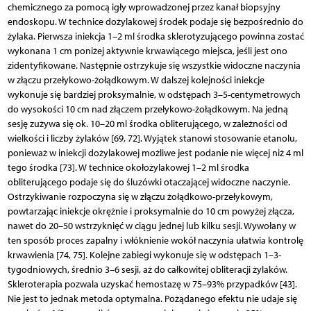
chemicznego za pomocą igły wprowadzonej przez kanał biopsyjny
endoskopu. W technice dożylakowej środek podaje się bezpośrednio do
żylaka. Pierwsza iniekcja 1–2 ml środka sklerotyzującego powinna zostać
wykonana 1 cm poniżej aktywnie krwawiącego miejsca, jeśli jest ono
zidentyfikowane. Następnie ostrzykuje się wszystkie widoczne naczynia
w złączu przełykowo-żołądkowym. W dalszej kolejności iniekcje
wykonuje się bardziej proksymalnie, w odstępach 3–5-centymetrowych
do wysokości 10 cm nad złączem przełykowo-żołądkowym. Na jedną
sesję zużywa się ok. 10–20 ml środka obliterującego, w zależności od
wielkości i liczby żylaków [69, 72]. Wyjątek stanowi stosowanie etanolu,
ponieważ w iniekcji dożylakowej możliwe jest podanie nie więcej niż 4 ml
tego środka [73]. W technice okołożylakowej 1–2 ml środka
obliterującego podaje się do śluzówki otaczającej widoczne naczynie.
Ostrzykiwanie rozpoczyna się w złączu żołądkowo-przełykowym,
powtarzając iniekcje okrężnie i proksymalnie do 10 cm powyżej złącza,
nawet do 20–50 wstrzyknięć w ciągu jednej lub kilku sesji. Wywołany w
ten sposób proces zapalny i włóknienie wokół naczynia ułatwia kontrolę
krwawienia [74, 75]. Kolejne zabiegi wykonuje się w odstępach 1–3-
tygodnio­wych, średnio 3–6 sesji, aż do całkowitej obliteracji żylaków.
Skleroterapia pozwala uzyskać hemostazę w 75–93% przypadków [43].
Nie jest to jednak metoda optymalna. Pożądanego efektu nie udaje się