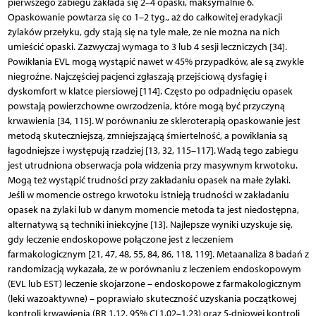
pierwszego zabiegu zakłada się 2–4 opaski, maksymalnie 6.
Opaskowanie powtarza się co 1–2 tyg., aż do całkowitej eradykacji
żylaków przełyku, gdy stają się na tyle małe, że nie można na nich
umieścić opaski. Zazwyczaj wymaga to 3 lub 4 sesji leczniczych [34].
Powikłania EVL mogą wystąpić nawet w 45% przypadków, ale są zwykle
niegroźne. Najczęściej pacjenci zgłaszają przejściową dysfagię i
dyskomfort w klatce piersiowej [114]. Często po odpadnięciu opasek
powstają powierzchowne owrzodzenia, które mogą być przyczyną
krwawienia [34, 115]. W porównaniu ze skleroterapią opaskowanie jest
metodą skuteczniejszą, zmniejszającą śmiertelność, a powikłania są
łagodniejsze i występują rzadziej [13, 32, 115–117]. Wadą tego zabiegu
jest utrudniona obserwacja pola widzenia przy masywnym krwotoku.
Mogą też wystąpić trudności przy zakładaniu opasek na małe żylaki.
Jeśli w momencie ostrego krwotoku istnieją trudności w zakładaniu
opasek na żylaki lub w danym momencie metoda ta jest niedostępna,
alternatywą są techniki iniekcyjne [13]. Najlepsze wyniki uzyskuje się,
gdy leczenie endoskopowe połączone jest z leczeniem
farmakologicznym [21, 47, 48, 55, 84, 86, 118, 119]. Metaanaliza 8 badań z
randomizacją wykazała, że w porównaniu z leczeniem endoskopowym
(EVL lub EST) leczenie skojarzone – endoskopowe z farmakologicznym
(leki wazoaktywne) – poprawiało skuteczność uzyskania początkowej
kontroli krwawienia (RR 1,12, 95% CI 1,02–1,23) oraz 5-dniowej kontroli