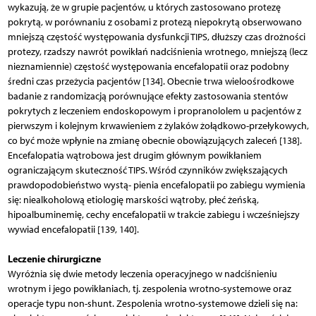
wykazują, że w grupie pacjentów, u których zastosowano protezę
pokrytą, w porównaniu z osobami z protezą niepokrytą obserwowano
mniejszą częstość występowania dysfunkcji TIPS, dłuższy czas drożności
protezy, rzadszy nawrót powikłań nadciśnienia wrotnego, mniejszą (lecz
nieznamiennie) częstość występowania encefalopatii oraz podobny
średni czas przeżycia pacjentów [134]. Obecnie trwa wieloośrodkowe
badanie z randomizacją porównujące efekty zastosowania stentów
pokrytych z leczeniem endoskopowym i propranololem u pacjentów z
pierwszym i kolejnym krwawieniem z żylaków żołądkowo-przełykowych,
co być może wpłynie na zmianę obecnie obowiązujących zaleceń [138].
Encefalopatia wątrobowa jest drugim głównym powikłaniem
ograniczającym skuteczność TIPS. Wśród czynników zwiększających
prawdopodobieństwo wystą- ­­pienia encefalopatii po zabiegu wymienia
się: nie­alko­holową etiologię marskości wątroby, płeć żeńską,
hipoalbuminemię, cechy encefalopatii w trakcie zabiegu i wcześniejszy
wywiad encefalopatii [139, 140].
Leczenie chirurgiczne
Wyróżnia się dwie metody leczenia operacyjnego w nadciśnieniu
wrotnym i jego powikłaniach, tj. zespolenia wrotno-systemowe oraz
operacje typu non-shunt. Zespolenia wrotno-systemowe dzieli się na: