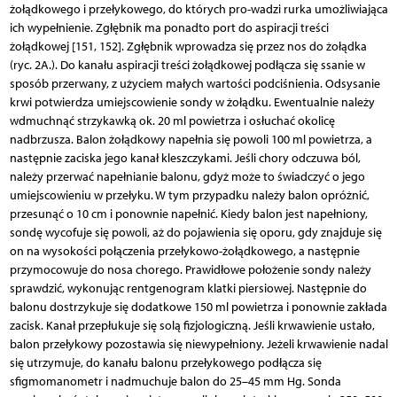
żołądkowego i przełykowego, do których pro-wadzi rurka umożliwiająca
ich wypełnienie. Zgłębnik ma ponadto port do aspiracji treści
żołądkowej [151, 152]. Zgłębnik wprowadza się przez nos do żołądka
(ryc. 2A.). Do kanału aspiracji treści żołądkowej podłącza się ssanie w
sposób przerwany, z użyciem małych wartości podciśnienia. Odsysanie
krwi potwierdza umiejscowienie sondy w żołądku. Ewentualnie należy
wdmuchnąć strzykawką ok. 20 ml powietrza i osłuchać okolicę
nadbrzusza. Balon żołądkowy napełnia się powoli 100 ml powietrza, a
następnie zaciska jego kanał kleszczykami. Jeśli chory odczuwa ból,
należy przerwać napełnianie balonu, gdyż może to świadczyć o jego
umiejscowieniu w przełyku. W tym przypadku należy balon opróżnić,
przesunąć o 10 cm i ponownie napełnić. Kiedy balon jest napełniony,
sondę wycofuje się powoli, aż do pojawienia się oporu, gdy znajduje się
on na wysokości połączenia przełykowo-żołądkowego, a następnie
przymocowuje do nosa chorego. Prawidłowe położenie sondy należy
sprawdzić, wykonując rentgenogram klatki piersiowej. Następnie do
balonu dostrzykuje się dodatkowe 150 ml powietrza i ponownie zakłada
zacisk. Kanał przepłukuje się solą fizjologiczną. Jeśli krwawienie ustało,
balon przełykowy pozostawia się niewypełniony. Jeżeli krwawienie nadal
się utrzymuje, do kanału balonu przełykowego podłącza się
sfigmomanometr i nadmuchuje balon do 25–45 mm Hg. Sonda