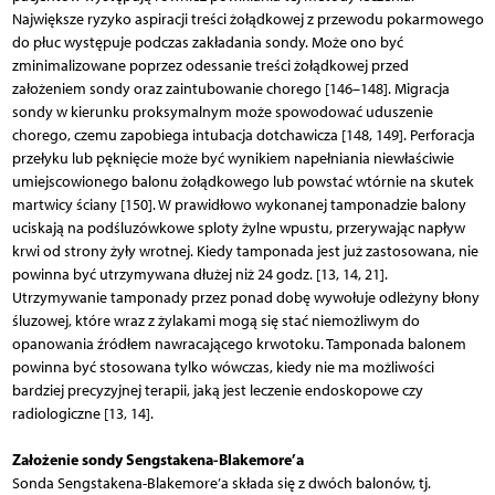
Największe ryzyko aspiracji treści żołądkowej z przewodu pokarmowego
do płuc występuje podczas zakładania sondy. Może ono być
zminimalizowane poprzez odessanie treści żołądkowej przed
założeniem sondy oraz zaintubowanie chorego [146–148]. Migracja
sondy w kierunku proksymalnym może spowodować uduszenie
chorego, czemu zapobiega intubacja dotchawicza [148, 149]. Perforacja
przełyku lub pęknięcie może być wynikiem napełniania niewłaściwie
umiejscowionego balonu żołądkowego lub powstać wtórnie na skutek
martwicy ściany [150]. W prawidłowo wykonanej tamponadzie balony
uciskają na podśluzówkowe sploty żylne wpustu, przerywając napływ
krwi od strony żyły wrotnej. Kiedy tamponada jest już zastosowana, nie
powinna być utrzymywana dłużej niż 24 godz. [13, 14, 21].
Utrzymywanie tamponady przez ponad dobę wywołuje odleżyny błony
śluzowej, które wraz z żylakami mogą się stać niemożliwym do
opanowania źródłem nawracającego krwotoku. Tamponada balonem
powinna być stosowana tylko wówczas, kiedy nie ma możliwości
bardziej precyzyjnej terapii, jaką jest leczenie endoskopowe czy
radiologiczne [13, 14].
Założenie sondy Sengstakena-Blakemore’a
Sonda Sengstakena-Blakemore’a składa się z dwóch balonów, tj.