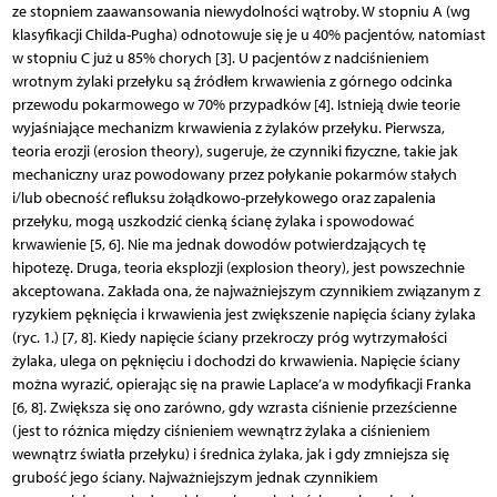
ze stopniem zaawansowania niewydolności wątroby. W stopniu A (wg
klasyfikacji Childa-Pugha) odnotowuje się je u 40% pacjentów, natomiast
w stopniu C już u 85% chorych [3]. U pacjentów z nadciśnieniem
wrotnym żylaki przełyku są źródłem krwawienia z górnego odcinka
przewodu pokarmowego w 70% przypadków [4]. Istnieją dwie teorie
wyjaśniające mechanizm krwawienia z żylaków przełyku. Pierwsza,
teoria erozji (erosion theory), sugeruje, że czynniki fizyczne, takie jak
mechaniczny uraz powodowany przez połykanie pokarmów stałych
i/lub obecność refluksu żołądkowo-przełykowego oraz zapalenia
przełyku, mogą uszkodzić cienką ścianę żylaka i spowodować
krwawienie [5, 6]. Nie ma jednak dowodów potwierdzających tę
hipotezę. Druga, teoria eksplozji (explosion theory), jest powszechnie
akceptowana. Zakłada ona, że najważniejszym czynnikiem związanym z
ryzykiem pęknięcia i krwawienia jest zwiększenie napięcia ściany żylaka
(ryc. 1.) [7, 8]. Kiedy napięcie ściany przekroczy próg wytrzymałości
żylaka, ulega on pęknięciu i dochodzi do krwawienia. Napięcie ściany
można wyrazić, opierając się na prawie Laplace’a w modyfikacji Franka
[6, 8]. Zwiększa się ono zarówno, gdy wzrasta ciśnienie przezścienne
(jest to różnica między ciśnieniem wewnątrz żylaka a ciśnieniem
wewnątrz światła przełyku) i średnica żylaka, jak i gdy zmniejsza się
grubość jego ściany. Najważniejszym jednak czynnikiem