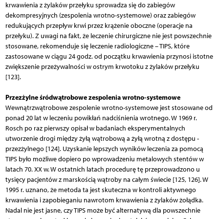
krwawienia z żylaków przełyku sprowadza się do zabiegów
dekompresyjnych (zespolenia wrotno-systemowe) oraz zabiegów
redukujących przepływ krwi przez krążenie oboczne (operacje na
przełyku). Z uwagi na fakt, że leczenie chirurgiczne nie jest powszechnie
stosowane, rekomenduje się leczenie radiologiczne – TIPS, które
zastosowane w ciągu 24 godz. od początku krwawienia przynosi istotne
zwiększenie przeżywalności w ostrym krwotoku z żylaków przełyku
[123].
Przezżylne śródwątrobowe zespolenia wrotno-systemowe
Wewnątrzwątrobowe zespolenie wrotno-systemowe jest stosowane od
ponad 20 lat w leczeniu powikłań nadciśnienia wrotnego. W 1969 r.
Rosch po raz pierwszy opisał w badaniach eksperymentalnych
utworzenie drogi między żyłą wątrobową a żyłą wrotną z dostępu ­
przez­żylnego [124]. Uzyskanie lepszych wyników leczenia za pomocą
TIPS było możliwe dopiero po wprowadzeniu metalowych stentów w
latach 70. XX w. W ostatnich latach procedurę tę przeprowadzono u
tysięcy pacjentów z marskością wątroby na całym świecie [125, 126]. W
1995 r. uznano, że metoda ta jest skuteczna w kontroli aktywnego
krwawienia i zapobieganiu nawrotom krwawienia z żylaków żołądka.
Nadal nie jest jasne, czy TIPS może być alternatywą dla powszechnie