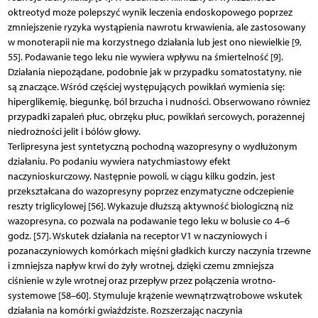
oktreotyd może polepszyć wynik leczenia endoskopowego poprzez
zmniejszenie ryzyka wystąpienia nawrotu krwawienia, ale zastosowany
w monoterapii nie ma korzystnego działania lub jest ono niewielkie [9,
55]. Podawanie tego leku nie wywiera wpływu na śmiertelność [9].
Działania niepożądane, podobnie jak w przypadku somatostatyny, nie
są znaczące. Wśród częściej występujących powikłań wymienia się:
hiperglikemię, biegunkę, ból brzucha i nudności. Obserwowano również
przypadki zapaleń płuc, obrzęku płuc, powikłań sercowych, porażennej
niedrożności jelit i bólów głowy.
Terlipresyna jest syntetyczną pochodną wazopresyny o wydłużonym
działaniu. Po podaniu wywiera natychmiastowy efekt
naczynioskurczowy. Następnie powoli, w ciągu kilku godzin, jest
przekształcana do wazopresyny poprzez enzymatyczne odczepienie
reszty triglicylowej [56]. Wykazuje dłuższą aktywność biologiczną niż
wazopresyna, co pozwala na podawanie tego leku w bolusie co 4–6
godz. [57]. Wskutek działania na receptor V1 w naczyniowych i
pozanaczyniowych komórkach mięśni gładkich kurczy naczynia trzewne
i zmniejsza napływ krwi do żyły wrotnej, dzięki czemu zmniejsza
ciśnienie w żyle wrotnej oraz przepływ przez połączenia wrotno-
systemowe [58–60]. Stymuluje krążenie wewnątrzwątrobowe wskutek
działania na komórki gwiaździste. Rozszerzając naczynia