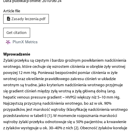
Data publikacji online: 2010/06/24
Article file
Zasady leczenia.pdf
Get citation
PlumX Metrics
Wprowadzenie
Żylaki przełyku są częstym i bardzo groźnym powikłaniem nadciśnienia
wrotnego, które cechuje się wzrostem ciśnienia w obrębie żyły wrotnej
powyżej 12 mm Hg. Ponieważ bezpośredni pomiar ciśnienia w żyle
wrotnej oraz określenie prawidłowego zakresu ciśnień w układzie
wrotnym są trudne, jako kryterium nadciśnienia wrotnego przyjmuje
się gradient ciśnień między żyłą wrotną a żyłą główną dolną (ang.
hepatic venous pressure gradient – HVPG) większy niż 5–10 mm Hg.
Najczęstszą przyczyną nadciśnienia wrotnego, bo aż w ok. 90%
przypadków, jest marskość wątroby (klasyfikację nadciśnienia wrotnego
przedstawiono w tabeli I) [1]. W momencie rozpoznania marskości
wątroby żylaki przełyku odnotowuje się u 50% pacjentów, a krwawienie
z żylaków występuje u ok. 30–40% z nich [2]. Obecność żylaków koreluje