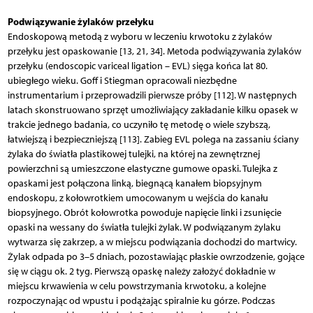
Podwiązywanie żylaków przełyku
Endoskopową metodą z wyboru w leczeniu krwotoku z żylaków
przełyku jest opaskowanie [13, 21, 34]. Metoda podwiązywania żylaków
przełyku (endoscopic variceal ligation – EVL) sięga końca lat 80.
ubiegłego wieku. Goff i Stiegman opracowali niezbędne
instrumentarium i przeprowadzili pierwsze próby [112]. W następnych
latach skonstruowano sprzęt umożliwiający zakładanie kilku opasek w
trakcie jednego badania, co uczyniło tę metodę o wiele szybszą,
łatwiejszą i bezpieczniejszą [113]. Zabieg EVL polega na zassaniu ściany
żylaka do światła plastikowej tulejki, na której na zewnętrznej
powierzchni są umieszczone elastyczne gumowe opaski. Tulejka z
opaskami jest połączona linką, biegnącą kanałem biopsyjnym
endoskopu, z kołowrotkiem umocowanym u wejścia do kanału
biopsyjnego. Obrót kołowrotka powoduje napięcie linki i zsunięcie
opaski na wessany do światła tulejki żylak. W podwiązanym żylaku
wytwarza się zakrzep, a w miejscu podwiązania dochodzi do martwicy.
Żylak odpada po 3–5 dniach, pozostawiając płaskie owrzodzenie, gojące
się w ciągu ok. 2 tyg. Pierwszą opaskę należy założyć dokładnie w
miejscu krwawienia w celu powstrzymania krwotoku, a kolejne
rozpoczynając od wpustu i podążając spiralnie ku górze. Podczas