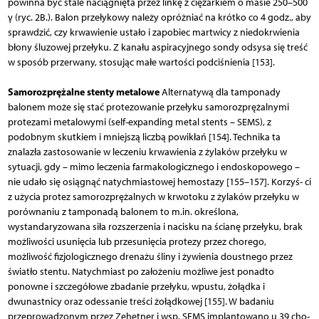
powinna być stale naciągnięta przez linkę z ciężarkiem o masie 250–500
γ (ryc. 2B.). Balon przełykowy należy opróżniać na krótko co 4 godz., aby
sprawdzić, czy krwawienie ustało i zapobiec martwicy z niedokrwienia
błony śluzowej przełyku. Z kanału aspiracyjnego sondy odsysa się treść
w sposób przerwany, stosując małe wartości podciśnienia [153].
Samorozprężalne stenty metalowe
Alternatywą dla tamponady
balonem może się stać protezowanie przełyku samorozprężalnymi
protezami metalowymi (self-expanding metal stents – SEMS), z
podobnym skutkiem i mniejszą liczbą powikłań [154]. Technika ta
znalazła zastosowanie w leczeniu krwawienia z żylaków przełyku w
sytuacji, gdy – mimo leczenia farmakologicznego i endoskopowego –
nie udało się osiągnąć natychmiastowej hemostazy [155–157]. Korzyś­- ci
z użycia protez samorozprężalnych w krwotoku z żylaków przełyku w
porównaniu z tamponadą balonem to m.in. określona,
wystandaryzowana siła rozszerzenia i nacisku na ścianę przełyku, brak
możliwości usunięcia lub przesunięcia protezy przez chorego,
możliwość fizjologicznego drenażu śliny i żywienia doustnego przez
światło stentu. Natychmiast po założeniu możliwe jest ponadto
ponowne i szczegółowe zbadanie przełyku, wpustu, żołądka i
dwunastnicy oraz odessanie treści żołądkowej [155]. W badaniu
przeprowadzonym przez Zehetner i wsp. SEMS implantowano u 39 cho­