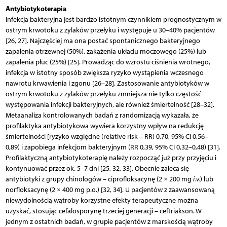
Antybiotykoterapia
Infekcja bakteryjna jest bardzo istotnym czynnikiem prognostycznym w
ostrym krwotoku z żylaków przełyku i występuje u 30–40% pacjentów
[26, 27]. Najczęściej ma ona postać spontanicznego bakteryjnego
zapalenia otrzewnej (50%), zakażenia układu moczowego (25%) lub
zapalenia płuc (25%) [25]. Prowadząc do wzrostu ciśnienia wrotnego,
infekcja w istotny sposób zwiększa ryzyko wystąpienia wczesnego
nawrotu krwawienia i zgonu [26–28]. Zastosowanie antybiotyków w
ostrym krwotoku z żylaków przełyku zmniejsza nie tylko częstość
występowania infekcji bakteryjnych, ale również śmiertelność [28–32].
Metaanaliza kontrolowanych badań z randomizacją wykazała, że
profilaktyka antybiotykowa wywiera korzystny wpływ na redukcję
śmiertelności [ryzyko względne (relative risk – RR) 0,70, 95% CI 0,56–
0,89) i zapobiega infekcjom bakteryjnym (RR 0,39, 95% CI 0,32–0,48) [31].
Profilaktyczną antybiotykoterapię należy rozpocząć już przy przyjęciu i
kontynuować przez ok. 5–7 dni [25, 32, 33]. Obecnie zaleca się
antybiotyki z grupy chinologów – ciprofloksacynę (2 × 200 mg
i.v.
) lub
norfloksacynę (2 × 400 mg p.o.) [32, 34]. U pacjentów z zaawansowaną
niewydolnością wątroby korzystne efekty terapeutyczne można
uzyskać, stosując cefalosporynę trzeciej generacji – ceftria­kson. W
jednym z ostatnich badań, w grupie pacjentów z marskością wątroby