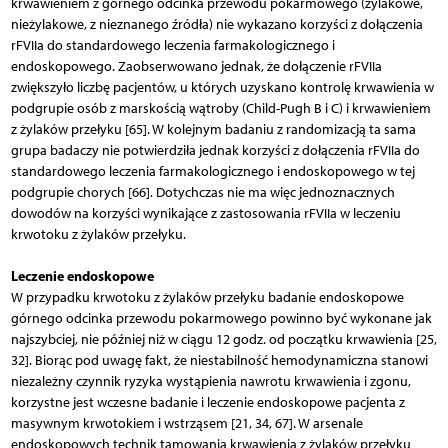
krwawieniem z górnego odcinka przewodu pokarmowego (żylakowe,
nieżylakowe, z nieznanego źródła) nie wykazano korzyści z dołączenia
rFVIIa do standardowego leczenia farmakologicznego i
endoskopowego. Zaobserwowano jednak, że dołączenie rFVIIa
zwiększyło liczbę pacjentów, u których uzyskano kontrolę krwawienia w
podgrupie osób z marskością wątroby (Child-Pugh B i C) i krwawieniem
z żylaków przełyku [65]. W kolejnym badaniu z randomizacją ta sama
grupa badaczy nie potwierdziła jednak korzyści z dołączenia rFVIIa do
standardowego leczenia farmakologicznego i endoskopowego w tej
podgrupie chorych [66]. Dotychczas nie ma więc jednoznacznych
dowodów na korzyści wynikające z zastosowania rFVIIa w leczeniu
krwotoku z żylaków przełyku.
Leczenie endoskopowe
W przypadku krwotoku z żylaków przełyku badanie endoskopowe
górnego odcinka przewodu pokarmowego powinno być wykonane jak
najszybciej, nie później niż w ciągu 12 godz. od początku krwawienia [25,
32]. Biorąc pod uwagę fakt, że niestabilność hemodynamiczna stanowi
niezależny czynnik ryzyka wystąpienia nawrotu krwawienia i zgonu,
korzystne jest wczesne badanie i leczenie endoskopowe pacjenta z
masywnym krwotokiem i wstrząsem [21, 34, 67]. W arsenale
endoskopowych technik tamowania krwawienia z żylaków przełyku