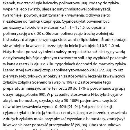
tkanek, tworząc długie łańcuchy polimerowe [89]. Podany do żylaka
wypełnia jego światło, ulegając natychmiastowej polimeryzacji,
twardnieje i powoduje zatrzymanie krwawienia. Odbywa się to
niezależnie od funkcji krzepnięcia. Cyjanoakrylat powinien być
zmieszany z lipiodolem w stosunku 1 : 1 – 1 : 1,5, co opóźnia
polimeryzację o ok. 20 s. Glubran polimeryzuje trochę wolniej niż
histoakryl, dlatego nie wymaga stosowania z lipiodolem. Środek podaje
się w miejsce krwawienia przez igłę do iniekcji w objętości 0,5–1,0 ml.
Natychmiast po wstrzyknięciu należy przepłukać kanał iniekcyjny wodą
destylowaną lub fizjologicznym roztworem soli, aby wypłukać pozostałe
w kanale resztki kleju. Po kilku tygodniach dochodzi do martwicy żylaka
i samoistnej ewakuacji czopu spolimeryzowanego kleju [72, 88]. Po raz
pierwszy N-butylo-2-cyjanoakrylan zastosowali w leczeniu krwawiących
żylaków żołądka Soehendra i wsp. w 1987 r. Zastosowanie tego
preparatu zmniejszyło śmiertelność z 30 do 17% w porównaniu z grupą
otrzymującą
placebo
[90]. W przypadku stosowania N-butylo-2-cyjano­
akrylanu hemostazę uzyskuje się u 58–100% pacjentów, a częstość
nawrotów krwawienia wynosi 0–40% [91–94]. Połączenie iniekcji
cyjanoakrylatu z iniekcją środka sklerotyzującego w leczeniu krwawienia
z dużych żylaków może przyspieszać wywołanie hemostazy, zmniejszyć
krwawienie oraz poprawić przeżywalność [95, 96]. Obok stosunkowo