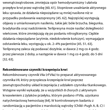
wewnątrzwątrobowe, zmniejsza opór hemodynamiczny i ułatwia
przepływ krwi przez wątrobę [60, 61]. Stopniowe uwalnianie aktywnego
leku sprawia, że działania niepożądane są mniej nasilone niż w
przypadku podawania wazopresyny [45, 62]. Najczęściej występują
objawy o umiarkowanym nasileniu, takie jak: bóle brzucha, biegunka,
bradykardia oraz nadciś­nienie. Terlipresyna może nasilać dolegliwości
wieńcowe, które zmniejszają się po podaniu nitrogliceryny. Ciężkie
działania niepożądane (arytmie, niedokrwienie kończyn), wymagające
odstawienia leku, występują u ok. 2–4% pacjentów [45, 51, 63].
Terlipresynę zaleca się podawać dożylnie, w dawce 2 mg co 4 godz.
przez pierwsze 2 doby, a następnie w dawce 1 mg co 4 godz. do 5 dni
[32, 63].
Rekombinowane czynniki krzepnięcia krwi
Rekombinowany czynnik VIIa (rFVIIa) to preparat aktywowanego
czynnika VII, który przyspiesza krzepnięcie krwi poprzez
zewnątrzpochodny układ krzepnięcia z udziałem czynnika tkankowego.
Wstępne wyniki wykazały, że u wszystkich 8 chorych z aktywnym
krwawieniem z żylaków przełyku, którym podano rFVIIa, uzyskano
natychmiastową hemostazę [64]. W kontrolowanym badaniu z
randomizacją u pacjentów z marskością wątroby (Child--Pugh A, B, C) i