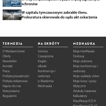
schronów
W szpitalu tymczasowym zabrakło tlenu.
Prokuratura skierowała do sądu akt oskarżenia
TERMEDIA
NA SKRÓTY
MEDNAUKA
O Wydawnictwie
Serwisy
Moja medNauka
Oferty
Czasopisma
Dostosuj
Newsletter
Książki
Moje ulubione
Kontakt
eBooki
Moje konferencje i
Praca
Konferencje i
webinary
Polityka prywatności
webinary
Moje wykłady video
Polityka reklamowa
e-Akademia
Moje kursy i quizy
Napisz do nas
Mednauka
Wytyczne
Nota prawna
Artykuły naukowe
Regulamin
Kalkulatory
Klasyfikacja ICD-9
Klasyfikacja ICD-10