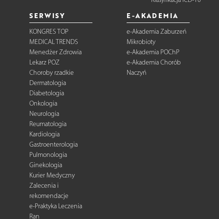
SERWISY
E-AKADEMIA
KONGRES TOP
e-Akademia Zaburzeń
MEDICAL TRENDS
Mikrobioty
Menedżer Zdrowia
e-Akademia POChP
Lekarz POZ
e-Akademia Chorób
Choroby rzadkie
Naczyń
Dermatologia
Diabetologia
Onkologia
Neurologia
Reumatologia
Kardiologia
Gastroenterologia
Pulmonologia
Ginekologia
Kurier Medyczny
Zalecenia i
rekomendacje
e-Praktyka Leczenia
Ran