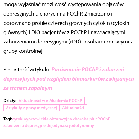
mogą wyjaśniać możliwość występowania objawów
depresyjnych u chorych na POChP. Zmierzono i
porównano profile czterech głównych cytokin (cytokin
głównych) i DIO pacjentów z POChP i nawracającymi
zaburzeniami depresyjnymi (rDD) i osobami zdrowymi z
grupy kontrolnej.
Porównanie POChP i zaburzeń
Pełna treść artykułu:
depresyjnych pod względem biomarkerów związanych
ze stanem zapalnym
Działy:
Aktualności w e-Akademia POChP
Artykuły z prasy medycznej
Aktualności
Tagi:
cytokiny
przewlekła obturacyjna choroba płuc
POChP
zaburzenia depresyjne dejodynaza jodotyroniny