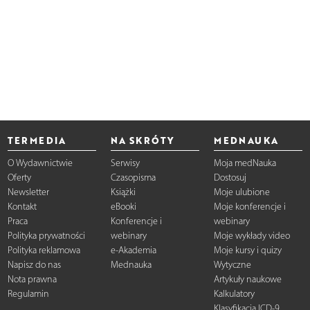
TERMEDIA
NA SKRÓTY
MEDNAUKA
O Wydawnictwie
Serwisy
Moja medNauka
Oferty
Czasopisma
Dostosuj
Newsletter
Książki
Moje ulubione
Kontakt
eBooki
Moje konferencje i
Praca
Konferencje i
webinary
Polityka prywatności
webinary
Moje wykłady video
Polityka reklamowa
e-Akademia
Moje kursy i quizy
Napisz do nas
Mednauka
Wytyczne
Nota prawna
Artykuły naukowe
Regulamin
Kalkulatory
Klasyfikacja ICD-9