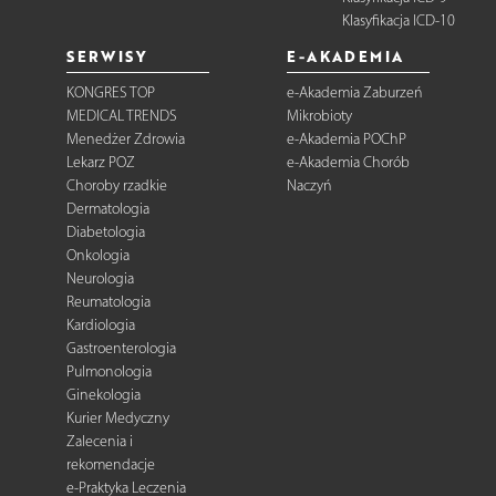
Klasyfikacja ICD-10
SERWISY
E-AKADEMIA
KONGRES TOP
e-Akademia Zaburzeń
MEDICAL TRENDS
Mikrobioty
Menedżer Zdrowia
e-Akademia POChP
Lekarz POZ
e-Akademia Chorób
Choroby rzadkie
Naczyń
Dermatologia
Diabetologia
Onkologia
Neurologia
Reumatologia
Kardiologia
Gastroenterologia
Pulmonologia
Ginekologia
Kurier Medyczny
Zalecenia i
rekomendacje
e-Praktyka Leczenia