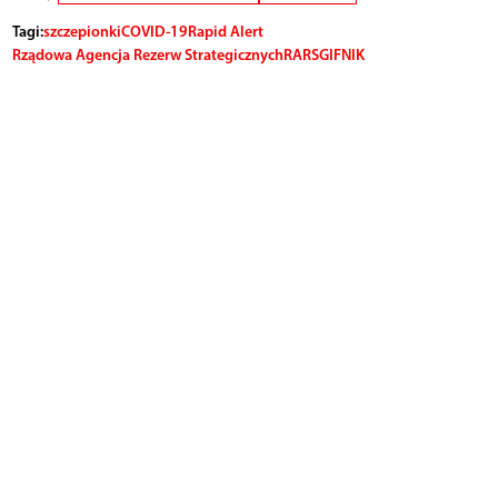
Tagi:
szczepionki
COVID-19
Rapid Alert
Rządowa Agencja Rezerw Strategicznych
RARS
GIF
NIK