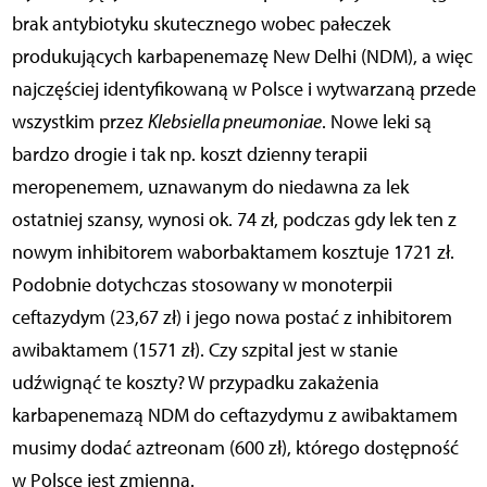
brak antybiotyku skutecznego wobec pałeczek
produkujących karbapenemazę New Delhi (NDM), a więc
najczęściej identyfikowaną w Polsce i wytwarzaną przede
wszystkim przez
Klebsiella pneumoniae
. Nowe leki są
bardzo drogie i tak np. koszt dzienny terapii
meropenemem, uznawanym do niedawna za lek
ostatniej szansy, wynosi ok. 74 zł, podczas gdy lek ten z
nowym inhibitorem waborbaktamem kosztuje 1721 zł.
Podobnie dotychczas stosowany w monoterpii
ceftazydym (23,67 zł) i jego nowa postać z inhibitorem
awibaktamem (1571 zł). Czy szpital jest w stanie
udźwignąć te koszty? W przypadku zakażenia
karbapenemazą NDM do ceftazydymu z awibaktamem
musimy dodać aztreonam (600 zł), którego dostępność
w Polsce jest zmienna.