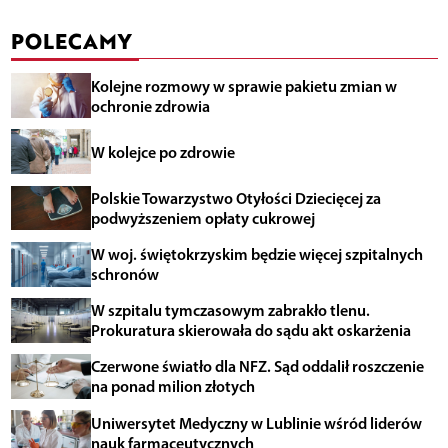
POLECAMY
Kolejne rozmowy w sprawie pakietu zmian w
ochronie zdrowia
W kolejce po zdrowie
Polskie Towarzystwo Otyłości Dziecięcej za
podwyższeniem opłaty cukrowej
W woj. świętokrzyskim będzie więcej szpitalnych
schronów
W szpitalu tymczasowym zabrakło tlenu.
Prokuratura skierowała do sądu akt oskarżenia
Czerwone światło dla NFZ. Sąd oddalił roszczenie
na ponad milion złotych
Uniwersytet Medyczny w Lublinie wśród liderów
nauk farmaceutycznych