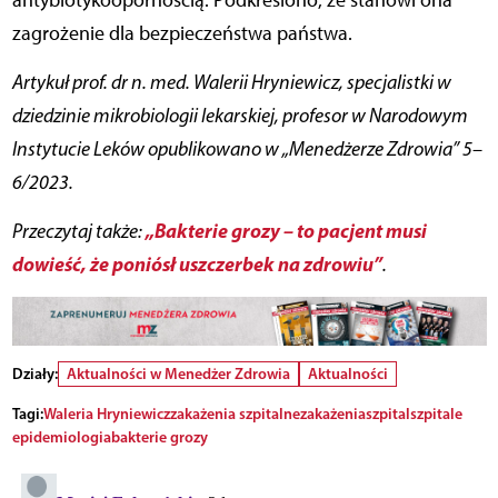
antybiotykoopornością. Podkreślono, że stanowi ona
zagrożenie dla bezpieczeństwa państwa.
Artykuł prof. dr n. med. Walerii Hryniewicz, specjalistki w
dziedzinie mikrobiologii lekarskiej, profesor w Narodowym
Instytucie Leków opublikowano w „Menedżerze Zdrowia” 5–
6/2023.
„Bakterie grozy – to pacjent musi
Przeczytaj także:
dowieść, że poniósł uszczerbek na zdrowiu”
.
Działy:
Aktualności w Menedżer Zdrowia
Aktualności
Tagi:
Waleria Hryniewicz
zakażenia szpitalne
zakażenia
szpital
szpitale
epidemiologia
bakterie grozy