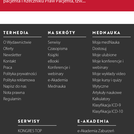
pacjenta i Rzeczniku Praw Pacjenta, tzw....
TERMEDIA
NA SKRÓTY
MEDNAUKA
O Wydawnictwie
Serwisy
Moja medNauka
Oferty
Czasopisma
Dostosuj
Newsletter
Książki
Moje ulubione
Kontakt
eBooki
Moje konferencje i
Praca
Konferencje i
webinary
Polityka prywatności
webinary
Moje wykłady video
Polityka reklamowa
e-Akademia
Moje kursy i quizy
Napisz do nas
Mednauka
Wytyczne
Nota prawna
Artykuły naukowe
Regulamin
Kalkulatory
Klasyfikacja ICD-9
Klasyfikacja ICD-10
SERWISY
E-AKADEMIA
KONGRES TOP
e-Akademia Zaburzeń