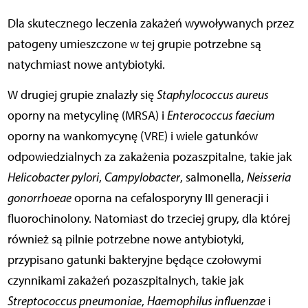
Dla skutecznego leczenia zakażeń wywoływanych przez
patogeny umieszczone w tej grupie potrzebne są
natychmiast nowe antybiotyki.
W drugiej grupie znalazły się
Staphylococcus aureus
oporny na metycylinę (MRSA) i
Enterococcus faecium
oporny na wankomycynę (VRE) i wiele gatunków
odpowiedzialnych za zakażenia pozaszpitalne, takie jak
Helicobacter pylori
,
Campylobacter
, salmonella,
Neisseria
gonorrhoeae
oporna na cefalosporyny III generacji i
fluorochinolony. Natomiast do trzeciej grupy, dla której
również są pilnie potrzebne nowe antybiotyki,
przypisano gatunki bakteryjne będące czołowymi
czynnikami zakażeń pozaszpitalnych, takie jak
Streptococcus pneumoniae
,
Haemophilus influenzae
i