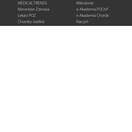
MEDICAL TRENDS
Mikrobioty
Menedżer Zdrowia
e-Akademia POChP
Lekarz POZ
e-Akademia Chorób
Choroby rzadkie
Naczyń
Dermatologia
Diabetologia
Onkologia
Neurologia
Reumatologia
Kardiologia
Gastroenterologia
Pulmonologia
Ginekologia
Kurier Medyczny
Zalecenia i
rekomendacje
e-Praktyka Leczenia
Ran
Warto wiedzieć
Biblioteka podcastów