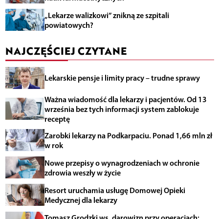
„Lekarze walizkowi” znikną ze szpitali
powiatowych?
NAJCZĘŚCIEJ CZYTANE
Lekarskie pensje i limity pracy – trudne sprawy
Ważna wiadomość dla lekarzy i pacjentów. Od 13
września bez tych informacji system zablokuje
receptę
Zarobki lekarzy na Podkarpaciu. Ponad 1,66 mln zł
w rok
Nowe przepisy o wynagrodzeniach w ochronie
zdrowia weszły w życie
Resort uruchamia usługę Domowej Opieki
Medycznej dla lekarzy
Tomasz Grodzki ws. darowizn przy operacjach: