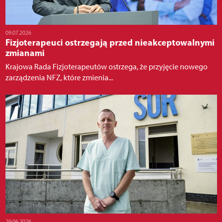
09.07.2026
Fizjoterapeuci ostrzegają przed nieakceptowalnymi
zmianami
Krajowa Rada Fizjoterapeutów ostrzega, że przyjęcie nowego
zarządzenia NFZ, które zmienia...
29.06.2026