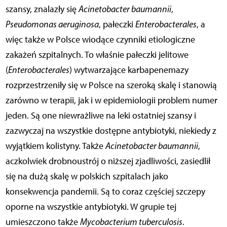
szansy, znalazły się
Acinetobacter baumannii
,
Pseudomonas aeruginosa
, pałeczki
Enterobacterales
, a
więc także w Polsce wiodące czynniki etiologiczne
zakażeń szpitalnych. To właśnie pałeczki jelitowe
(
Enterobacterales
) wytwarzające karbapenemazy
rozprzestrzeniły się w Polsce na szeroką skalę i stanowią
zarówno w terapii, jak i w epidemiologii problem numer
jeden. Są one niewrażliwe na leki ostatniej szansy i
zazwyczaj na wszystkie dostępne antybiotyki, niekiedy z
wyjątkiem kolistyny. Także
Acinetobacter baumannii
,
aczkolwiek drobnoustrój o niższej zjadliwości, zasiedlił
się na dużą skalę w polskich szpitalach jako
konsekwencja pandemii. Są to coraz częściej szczepy
oporne na wszystkie antybiotyki. W grupie tej
umieszczono także
Mycobacterium tuberculosis
.