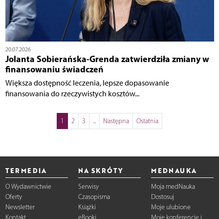
20.07.2026
Jolanta Sobierańska-Grenda zatwierdziła zmiany w
finansowaniu świadczeń
Większa dostępność leczenia, lepsze dopasowanie
finansowania do rzeczywistych kosztów...
1
2
3
...
Następna
Ostatnia
TERMEDIA
NA SKRÓTY
MEDNAUKA
O Wydawnictwie
Serwisy
Moja medNauka
Oferty
Czasopisma
Dostosuj
Newsletter
Książki
Moje ulubione
Kontakt
eBooki
Moje konferencje i