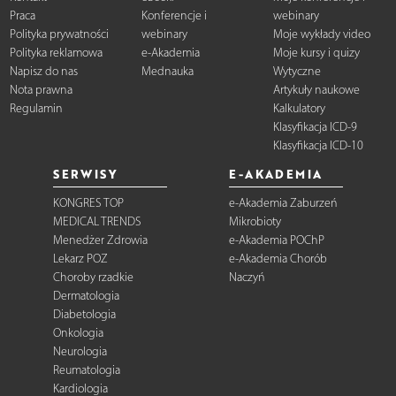
Praca
Konferencje i
webinary
Polityka prywatności
webinary
Moje wykłady video
Polityka reklamowa
e-Akademia
Moje kursy i quizy
Napisz do nas
Mednauka
Wytyczne
Nota prawna
Artykuły naukowe
Regulamin
Kalkulatory
Klasyfikacja ICD-9
Klasyfikacja ICD-10
SERWISY
E-AKADEMIA
KONGRES TOP
e-Akademia Zaburzeń
MEDICAL TRENDS
Mikrobioty
Menedżer Zdrowia
e-Akademia POChP
Lekarz POZ
e-Akademia Chorób
Choroby rzadkie
Naczyń
Dermatologia
Diabetologia
Onkologia
Neurologia
Reumatologia
Kardiologia