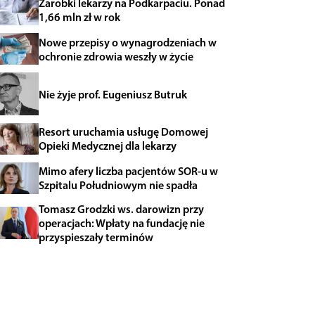
Zarobki lekarzy na Podkarpaciu. Ponad
1,66 mln zł w rok
Nowe przepisy o wynagrodzeniach w
ochronie zdrowia weszły w życie
Nie żyje prof. Eugeniusz Butruk
Resort uruchamia usługę Domowej
Opieki Medycznej dla lekarzy
Mimo afery liczba pacjentów SOR-u w
Szpitalu Południowym nie spadła
Tomasz Grodzki ws. darowizn przy
operacjach: Wpłaty na fundację nie
przyspieszały terminów