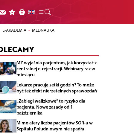
E-AKADEMIA
MEDNAUKA
OLECAMY
MZ wyjaśnia pacjentom, jak korzystać z
centralnej e-rejestracji. Webinary raz w
miesiącu
Lekarze pracują setki godzin? To może
być też efekt nierzetelnych sprawozdań
„Zabiegi walizkowe” to ryzyko dla
pacjenta. Nowe zasady od 1
października
Mimo afery liczba pacjentów SOR-u w
Szpitalu Południowym nie spadła