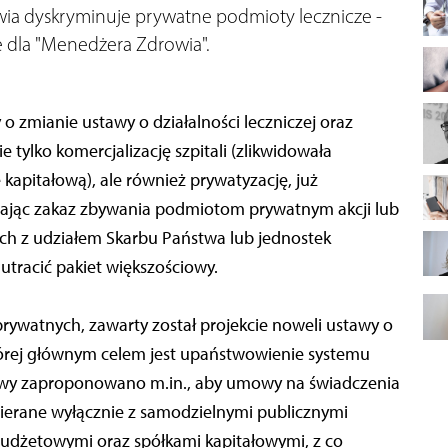
wia dyskryminuje prywatne podmioty lecznicze -
e dla "Menedżera Zdrowia".
 o zmianie ustawy o działalności leczniczej oraz
e tylko komercjalizację szpitali (zlikwidowała
kapitałową), ale również prywatyzację, już
jąc zakaz zbywania podmiotom prywatnym akcji lub
ych z udziałem Skarbu Państwa lub jednostek
 utracić pakiet większościowy.
rywatnych, zawarty został projekcie noweli ustawy o
ej głównym celem jest upaństwowienie systemu
awy zaproponowano m.in., aby umowy na świadczenia
ierane wyłącznie z samodzielnymi publicznymi
budżetowymi oraz spółkami kapitałowymi, z co