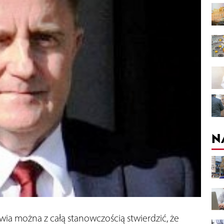
N
wia można z całą stanowczością stwierdzić, że