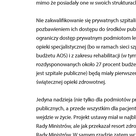
mimo że posiadały one w swoich strukturach 
Nie zakwalifikowanie się prywatnych szpitali 
pozbawieniem ich dostępu do środków publi
ograniczy dostęp prywatnym podmiotom lec
opieki specjalistycznej (bo w ramach sieci 
budżetu AOS) i z zakresu rehabilitacji (w ty
rozdysponowanych około 27 procent budżetu
jest szpitale publiczne) będą miały pierws
świątecznej opieki zdrowotnej.
Jedyna nadzieja (nie tylko dla podmiotów 
publicznych, a przede wszystkim dla pacjentó
wejdzie w życie. Projekt ustawy miał w najb
Rady Ministrów, ale jak przekazał resort zd
Rady Ministrów. W samym rządzie zatem wci