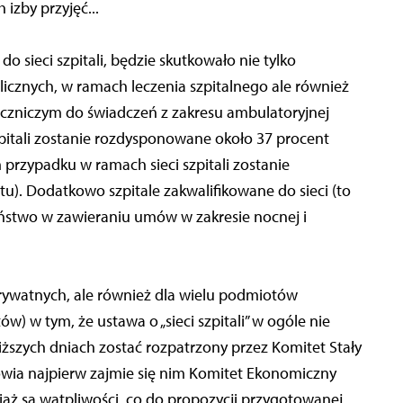
izby przyjęć...
do sieci szpitali, będzie skutkowało nie tylko
cznych, w ramach leczenia szpitalnego ale również
zniczym do świadczeń z zakresu ambulatoryjnej
szpitali zostanie rozdysponowane około 37 procent
m przypadku w ramach sieci szpitali zostanie
). Dodatkowo szpitale zakwalifikowane do sieci (to
zeństwo w zawieraniu umów w zakresie nocnej i
prywatnych, ale również dla wielu podmiotów
w) w tym, że ustawa o „sieci szpitali” w ogóle nie
liższych dniach zostać rozpatrzony przez Komitet Stały
rowia najpierw zajmie się nim Komitet Ekonomiczny
ąż są wątpliwości, co do propozycji przygotowanej