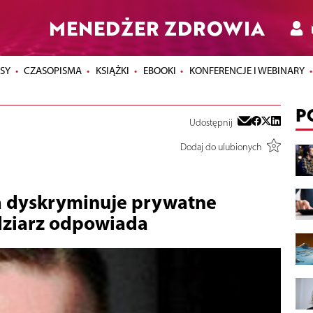
MENEDŻER ZDROWIA
SY
CZASOPISMA
KSIĄŻKI
EBOOKI
KONFERENCJE I WEBINARY
P
Udostępnij
Dodaj do ulubionych
a dyskryminuje prywatne
dziarz odpowiada