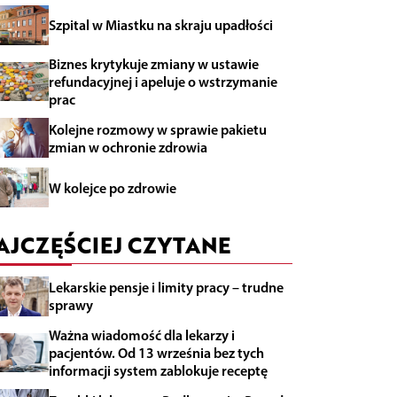
Szpital w Miastku na skraju upadłości
Biznes krytykuje zmiany w ustawie
refundacyjnej i apeluje o wstrzymanie
prac
Kolejne rozmowy w sprawie pakietu
zmian w ochronie zdrowia
W kolejce po zdrowie
AJCZĘŚCIEJ CZYTANE
Lekarskie pensje i limity pracy – trudne
sprawy
Ważna wiadomość dla lekarzy i
pacjentów. Od 13 września bez tych
informacji system zablokuje receptę