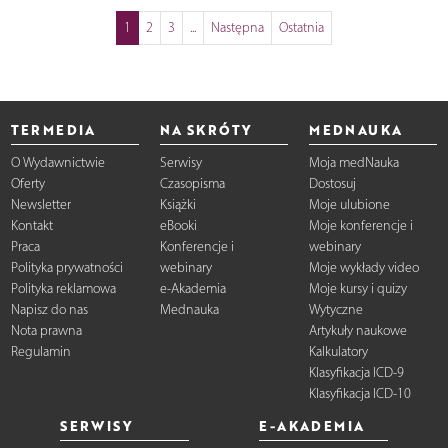
1
2
3
...
Następna
Ostatnia
TERMEDIA
NA SKRÓTY
MEDNAUKA
O Wydawnictwie
Serwisy
Moja medNauka
Oferty
Czasopisma
Dostosuj
Newsletter
Książki
Moje ulubione
Kontakt
eBooki
Moje konferencje i
Praca
Konferencje i
webinary
Polityka prywatności
webinary
Moje wykłady video
Polityka reklamowa
e-Akademia
Moje kursy i quizy
Napisz do nas
Mednauka
Wytyczne
Nota prawna
Artykuły naukowe
Regulamin
Kalkulatory
Klasyfikacja ICD-9
Klasyfikacja ICD-10
SERWISY
E-AKADEMIA