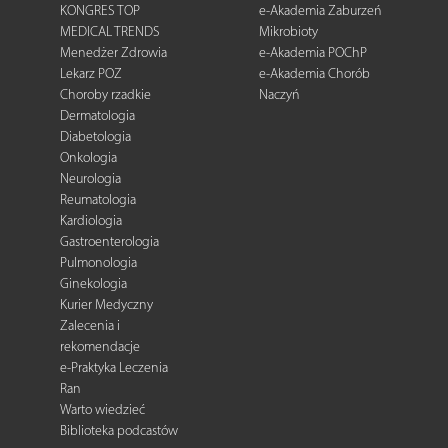
KONGRES TOP
e-Akademia Zaburzeń
MEDICAL TRENDS
Mikrobioty
Menedżer Zdrowia
e-Akademia POChP
Lekarz POZ
e-Akademia Chorób
Choroby rzadkie
Naczyń
Dermatologia
Diabetologia
Onkologia
Neurologia
Reumatologia
Kardiologia
Gastroenterologia
Pulmonologia
Ginekologia
Kurier Medyczny
Zalecenia i
rekomendacje
e-Praktyka Leczenia
Ran
Warto wiedzieć
Biblioteka podcastów