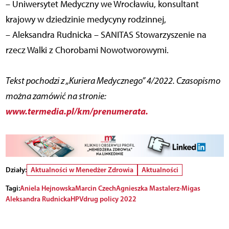
– Uniwersytet Medyczny we Wrocławiu, konsultant
krajowy w dziedzinie medycyny rodzinnej,
– Aleksandra Rudnicka – SANITAS Stowarzyszenie na
rzecz Walki z Chorobami Nowotworowymi.
Tekst pochodzi z „Kuriera Medycznego” 4/2022. Czasopismo
można zamówić na stronie:
www.termedia.pl/km/prenumerata.
Działy:
Aktualności w Menedżer Zdrowia
Aktualności
Tagi:
Aniela Hejnowska
Marcin Czech
Agnieszka Mastalerz-Migas
Aleksandra Rudnicka
HPV
drug policy 2022