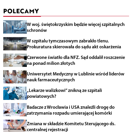
POLECAMY
W woj. świętokrzyskim będzie więcej szpitalnych
schronów
W szpitalu tymczasowym zabrakło tlenu.
Prokuratura skierowała do sądu akt oskarżenia
Czerwone światło dla NFZ. Sąd oddalił roszczenie
na ponad milion złotych
Uniwersytet Medyczny w Lublinie wśród liderów
nauk farmaceutycznych
„Lekarze walizkowi” znikną ze szpitali
powiatowych?
Badacze z Wrocławia i USA znaleźli drogę do
zatrzymania rozpadu umierającej komórki
Zmiana w składzie Komitetu Sterującego ds.
centralnej rejestracji