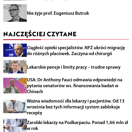
Nie żyje prof. Eugeniusz Butruk
NAJCZĘŚCIEJ CZYTANE
Ciągłość opieki specjalistów. NFZ ukróci migrację
do różnych placówek. Zaczyna od chirurgii
Lekarskie pensje i limity pracy – trudne sprawy
USA: Dr Anthony Fauci odmawia odpowiedzi na
pytania senatorów ws. finansowania badań w
Chinach
Ważna wiadomość dla lekarzy i pacjentów. Od 13
września bez tych informacji system zablokuje
receptę
Zarobki lekarzy na Podkarpaciu. Ponad 1,66 mln zł
w rok