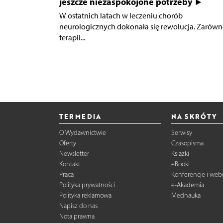
jeszcze niezaspokojone potrzeby ►
W ostatnich latach w leczeniu chorób
neurologicznych dokonała się rewolucja. Zarów
terapii...
TERMEDIA
NA SKRÓTY
O Wydawnictwie
Serwisy
Oferty
Czasopisma
Newsletter
Książki
Kontakt
eBooki
Praca
Konferencje i web
Polityka prywatności
e-Akademia
Polityka reklamowa
Mednauka
Napisz do nas
Nota prawna