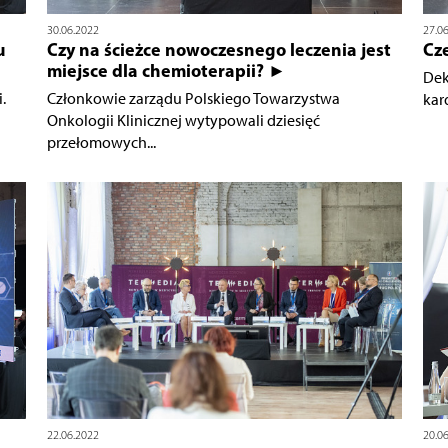
30.06.2022
27.0
u
Czy na ścieżce nowoczesnego leczenia jest
Cze
miejsce dla chemioterapii? ►
Dek
.
Członkowie zarządu Polskiego Towarzystwa
kar
Onkologii Klinicznej wytypowali dziesięć
przełomowych...
22.06.2022
20.0