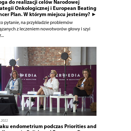
ga do realizacji celów Narodowej
ategii Onkologicznej i European Beating
ncer Plan. W którym miejscu jesteśmy? ►
to pytanie, na przykładzie problemów
ązanych z leczeniem nowotworów głowy i szyi
...
5.2022
raku endometrium podczas Priorities and