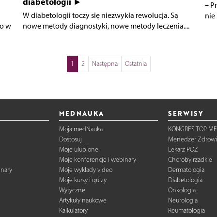
diabetologii ►
– P
W diabetologii toczy się niezwykła rewolucja. Są
nie
no w
nowe metody diagnostyki, nowe metody leczenia....
1
2
Następna
Ostatnia
MEDNAUKA
SERWISY
Moja medNauka
KONGRES TOP ME
Dostosuj
Menedżer Zdrowi
Moje ulubione
Lekarz POZ
Moje konferencje i webinary
Choroby rzadkie
inary
Moje wykłady video
Dermatologia
Moje kursy i quizy
Diabetologia
Wytyczne
Onkologia
Artykuły naukowe
Neurologia
Kalkulatory
Reumatologia