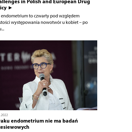
allenges in Polish and European Drug
licy ►
 endometrium to czwarty pod względem
stości występowania nowotwór u kobiet – po
...
5.2022
raku endometrium nie ma badań
zesiewowych