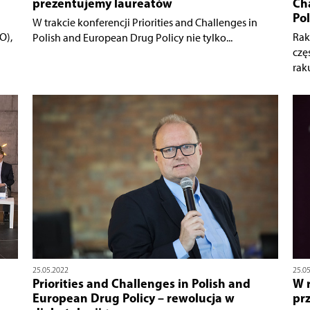
prezentujemy laureatów
Ch
Po
W trakcie konferencji Priorities and Challenges in
O),
Rak
Polish and European Drug Policy nie tylko...
czę
raku
25.05.2022
25.0
Priorities and Challenges in Polish and
W 
European Drug Policy – rewolucja w
pr