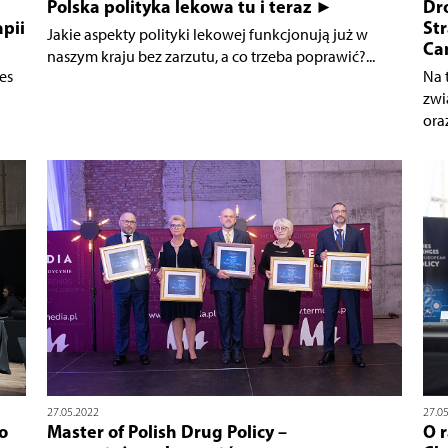
Polska polityka lekowa tu i teraz ►
Dro
pii
Str
Jakie aspekty polityki lekowej funkcjonują już w
Ca
naszym kraju bez zarzutu, a co trzeba poprawić?...
es
Na 
zwi
oraz
27.05.2022
27.0
o
Master of Polish Drug Policy –
O 