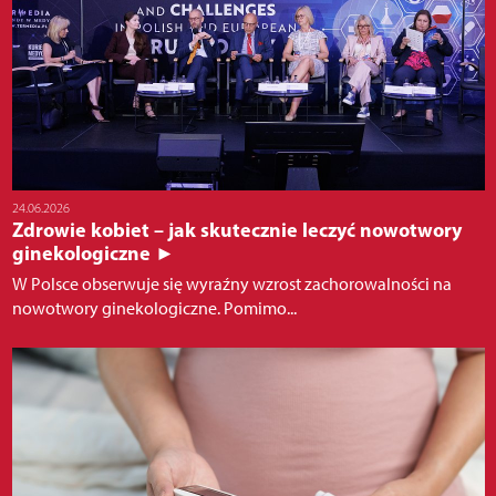
24.06.2026
Zdrowie kobiet – jak skutecznie leczyć nowotwory
ginekologiczne ►
W Polsce obserwuje się wyraźny wzrost zachorowalności na
nowotwory ginekologiczne. Pomimo...