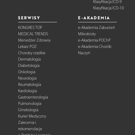
Klasyfikacja ICD-9
Klasyfikacja ICD-10
SERWISY
E-AKADEMIA
KONGRES TOP
e-Akademia Zaburzeń
MEDICAL TRENDS
Mikrobioty
Menedżer Zdrowia
e-Akademia POChP
Lekarz POZ
e-Akademia Chorób
Choroby rzadkie
Naczyń
Dermatologia
Diabetologia
Onkologia
Neurologia
Reumatologia
Kardiologia
Gastroenterologia
Pulmonologia
Ginekologia
Kurier Medyczny
Zalecenia i
rekomendacje