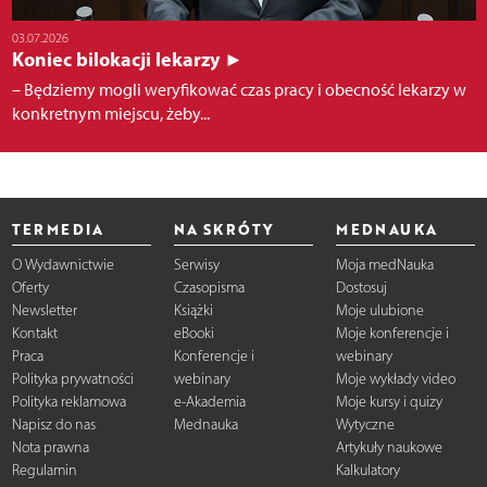
03.07.2026
Koniec bilokacji lekarzy ►
– Będziemy mogli weryfikować czas pracy i obecność lekarzy w
konkretnym miejscu, żeby...
TERMEDIA
NA SKRÓTY
MEDNAUKA
O Wydawnictwie
Serwisy
Moja medNauka
Oferty
Czasopisma
Dostosuj
Newsletter
Książki
Moje ulubione
Kontakt
eBooki
Moje konferencje i
Praca
Konferencje i
webinary
Polityka prywatności
webinary
Moje wykłady video
Polityka reklamowa
e-Akademia
Moje kursy i quizy
Napisz do nas
Mednauka
Wytyczne
Nota prawna
Artykuły naukowe
Regulamin
Kalkulatory