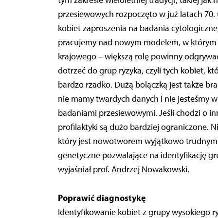
tym zakresie wieloletniej tradycji, takiej j
przesiewowych rozpoczęto w już latach 70.
kobiet zaproszenia na badania cytologiczne, 
pracujemy nad nowym modelem, w którym n
krajowego – większą rolę powinny odgrywać
dotrzeć do grup ryzyka, czyli tych kobiet, k
bardzo rzadko. Dużą bolączką jest także bra
nie mamy twardych danych i nie jesteśmy w 
badaniami przesiewowymi. Jeśli chodzi o i
profilaktyki są dużo bardziej ograniczone. Ni
który jest nowotworem wyjątkowo trudnym
genetyczne pozwalające na identyfikację gr
wyjaśniał prof. Andrzej Nowakowski.
Poprawić diagnostykę
Identyfikowanie kobiet z grupy wysokiego r