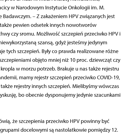
Macicy w Narodowym Instytucie Onkologii im. M.
ie Badawczym. – Z zakażeniem HPV związanych jest
 a także pewien odsetek innych nowotworów
chwy czy sromu. Możliwość szczepień przeciwko HPV i
e niewykorzystaną szansą, gdyż jesteśmy jedynym
duje tych szczepień. Były co prawda realizowane różne
zczepieniami objęto mniej niż 10 proc. dziewcząt czy
kropla w morzu potrzeb. Brakuje u nas także rejestru
andemii, mamy rejestr szczepień przeciwko COVID-19,
 także rejestry innych szczepień. Mielibyśmy wówczas
yskusję, bo obecnie dysponujemy jedynie szacunkami
ówią, że szczepienia przeciwko HPV powinny być
i grupami docelowymi są nastolatkowie pomiędzy 12.