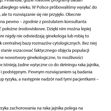
ak np. Finlandia, gdzie masowe programy badań
 ubiegłego wieku. W Polsce próbowaliśmy wysyłać do
ale to rozwiązanie się nie przyjęło. Obecnie
a pewno – zgodnie z postulatem konsultanta
 położne środowiskowe. Dzięki nim można lepiej
tóre nigdy nie odwiedzają ginekologa lub robią to
k centralnej bazy rozmazów cytologicznych. Bez niej
stanie oszacować faktycznego objęcia populacji
nne nowotwory ginekologiczne, to możliwości
e istnieją żadne wytyczne co do skriningu raka jajnika,
 i podstępnym. Pewnym rozwiązaniem są badania
up ryzyka, a następnie nadzór nad tymi pacjentkami –
yzyka zachorowania na raka jajnika polega na