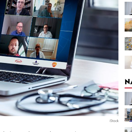
N
iStock