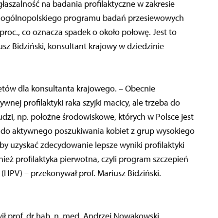
aszalność na badania profilaktyczne w zakresie
h ogólnopolskiego programu badań przesiewowych
 proc., co oznacza spadek o około połowę. Jest to
sz Bidziński, konsultant krajowy w dziedzinie
tetów dla konsultanta krajowego. – Obecnie
ej profilaktyki raka szyjki macicy, ale trzeba do
zi, np. położne środowiskowe, których w Polsce jest
e do aktywnego poszukiwania kobiet z grup wysokiego
by uzyskać zdecydowanie lepsze wyniki profilaktyki
eż profilaktyka pierwotna, czyli program szczepień
HPV) – przekonywał prof. Mariusz Bidziński.
ł prof. dr hab. n. med. Andrzej Nowakowski,