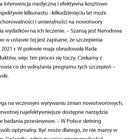
zna interwencja medyczna i efektywna kosztowo
spektywie kilkunastu –kilkudziesięciu lat może
horowalności i umieralności na nowotwory
ia wydatków na ich leczenie. – Szansą jest Narodowa
o w ustawie tej jest zapisane, że szczepienia
 2021 r. W połowie maja obradowała Rada
duktów, więc ten proces się toczy. Czekamy z
drowia co do wdrażania programu tych szczepień –
ski.
 polega na wczesnym wyrywaniu zmian nowotworowych,
ierwotnej najefektywniejsze dostępne narzędzia
zne badania przesiewowe. – W Polsce skrining
sposób optymalny. Być może dlatego, że nie mamy w