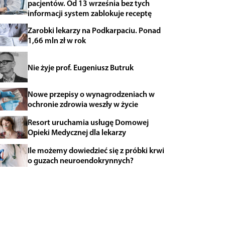
pacjentów. Od 13 września bez tych
informacji system zablokuje receptę
Zarobki lekarzy na Podkarpaciu. Ponad
1,66 mln zł w rok
Nie żyje prof. Eugeniusz Butruk
Nowe przepisy o wynagrodzeniach w
ochronie zdrowia weszły w życie
Resort uruchamia usługę Domowej
Opieki Medycznej dla lekarzy
Ile możemy dowiedzieć się z próbki krwi
o guzach neuroendokrynnych?