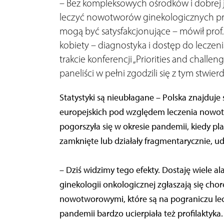
– Bez kompleksowych ośrodków i dobrej j
leczyć nowotworów ginekologicznych precyz
mogą być satysfakcjonujące – mówił prof.
kobiety – diagnostyka i dostęp do lecze
trakcie konferencji „Priorities and challen
paneliści w pełni zgodzili się z tym stwie
Statystyki są nieubłagane – Polska znajduj
europejskich pod względem leczenia nowo
pogorszyła się w okresie pandemii, kiedy p
zamknięte lub działały fragmentarycznie, udz
– Dziś widzimy tego efekty. Dostaję wiele a
ginekologii onkologicznej zgłaszają się c
nowotworowymi, które są na pograniczu le
pandemii bardzo ucierpiała też profilaktyka.