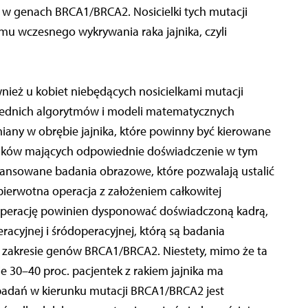
 w genach BRCA1/BRCA2. Nosicielki tych mutacji
u wczesnego wykrywania raka jajnika, czyli
eż u kobiet niebędących nosicielkami mutacji
ednich algorytmów i modeli matematycznych
iany w obrębie jajnika, które powinny być kierowane
odków mających odpowiednie doświadczenie w tym
ansowane badania obrazowe, które pozwalają ustalić
pierwotna operacja z założeniem całkowitej
 operację powinien dysponować doświadczoną kadrą,
acyjnej i śródoperacyjnej, którą są badania
 zakresie genów BRCA1/BRCA2. Niestety, mimo że ta
e 30–40 proc. pacjentek z rakiem jajnika ma
adań w kierunku mutacji BRCA1/BRCA2 jest