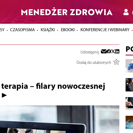
MENEDŻER ZDROWIA
SY
CZASOPISMA
KSIĄŻKI
EBOOKI
KONFERENCJE I WEBINARY
P
Udostępnij
Dodaj do ulubionych
 terapia – filary nowoczesnej
j ►