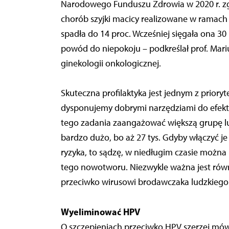
Narodowego Funduszu Zdrowia w 2020 r. zgł
chorób szyjki macicy realizowane w ramac
spadła do 14 proc. Wcześniej sięgała ona 30
powód do niepokoju – podkreślał prof. Mariu
ginekologii onkologicznej.
Skuteczna profilaktyka jest jednym z priory
dysponujemy dobrymi narzędziami do efektywn
tego zadania zaangażować większą grupę lud
bardzo dużo, bo aż 27 tys. Gdyby włączyć j
ryzyka, to sądzę, w niedługim czasie można 
tego nowotworu. Niezwykle ważna jest równi
przeciwko wirusowi brodawczaka ludzkiego (
Wyeliminować HPV
O szczepieniach przeciwko HPV szerzej mówi