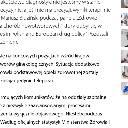
akościowo diagnostyki nie jesteśmy w stanie
yjnie, a jeśli nie ma precyzji, wyniki terapii nie
 Mariusz Bidziński podczas panelu „Zdrowie
nia chorób nowotworowych”, który odbył się w
ges in Polish and European drug policy”. Pozostali
rdzeniem.
e się na końcowych pozycjach wśród krajów
tworów ginekologicznych. Sytuacja dodatkowo
lacówki podstawowej opieki zdrowotnej zostały
ielając jedynie teleporad.
larmujących komunikatów, że na oddziały szpitalne
hore z niezwykle zaawansowanymi procesami
czenia wyłącznie objawowego. Niestety podczas
 Według oficjalnych statystyk Ministerstwa Zdrowia i