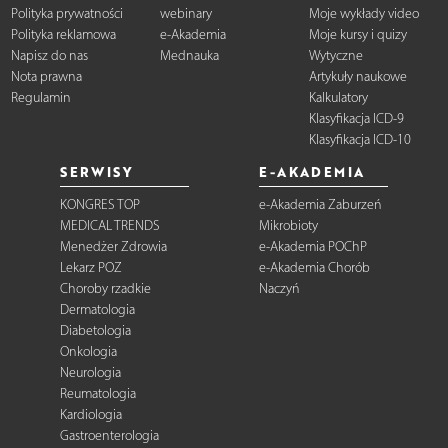
Polityka prywatności
webinary
Moje wykłady video
Polityka reklamowa
e-Akademia
Moje kursy i quizy
Napisz do nas
Mednauka
Wytyczne
Nota prawna
Artykuły naukowe
Regulamin
Kalkulatory
Klasyfikacja ICD-9
Klasyfikacja ICD-10
SERWISY
E-AKADEMIA
KONGRES TOP
e-Akademia Zaburzeń
MEDICAL TRENDS
Mikrobioty
Menedżer Zdrowia
e-Akademia POChP
Lekarz POZ
e-Akademia Chorób
Choroby rzadkie
Naczyń
Dermatologia
Diabetologia
Onkologia
Neurologia
Reumatologia
Kardiologia
Gastroenterologia