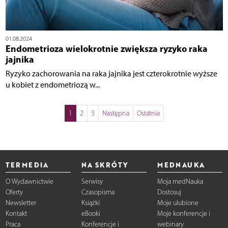
01.08.2024
Endometrioza wielokrotnie zwiększa ryzyko raka
jajnika
Ryzyko zachorowania na raka jajnika jest czterokrotnie wyższe
u kobiet z endometriozą w...
1
2
3
Następna
Ostatnia
TERMEDIA
NA SKRÓTY
MEDNAUKA
O Wydawnictwie
Serwisy
Moja medNauka
Oferty
Czasopisma
Dostosuj
Newsletter
Książki
Moje ulubione
Kontakt
eBooki
Moje konferencje i
Praca
Konferencje i
webinary