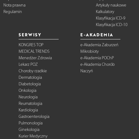
Nota prawna
Artykuły naukowe
Regulamin
Kalkulatory
Klasyfikacja ICD-9
Klasyfikacja ICD-10
SERWISY
E-AKADEMIA
KONGRES TOP
e-Akademia Zaburzeń
MEDICAL TRENDS
Mikrobioty
Menedżer Zdrowia
e-Akademia POChP
Lekarz POZ
e-Akademia Chorób
Choroby rzadkie
Naczyń
Dermatologia
Diabetologia
Onkologia
Neurologia
Reumatologia
Kardiologia
Gastroenterologia
Pulmonologia
Ginekologia
Kurier Medyczny