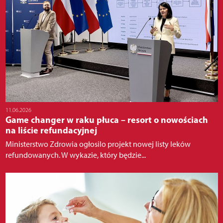
11.06.2026
Game changer w raku płuca – resort o nowościach
na liście refundacyjnej
Ministerstwo Zdrowia ogłosilo projekt nowej listy leków
refundowanych. W wykazie, który będzie...