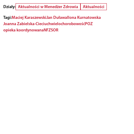
Działy:
Aktualności w Menedżer Zdrowia
Aktualności
Tagi:
Maciej Karaszewski
Jan Duława
Ilona Kurnatowska
Joanna Zabielska-Cieciuch
wielochorobowość
POZ
opieka koordynowana
NFZ
SOR