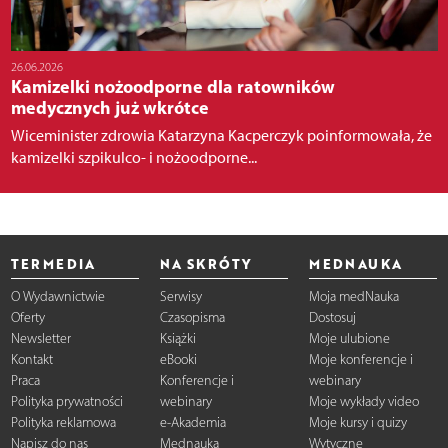
26.06.2026
Kamizelki nożoodporne dla ratowników
medycznych już wkrótce
Wiceminister zdrowia Katarzyna Kacperczyk poinformowała, że
kamizelki szpikulco- i nożoodporne...
TERMEDIA
NA SKRÓTY
MEDNAUKA
O Wydawnictwie
Serwisy
Moja medNauka
Oferty
Czasopisma
Dostosuj
Newsletter
Książki
Moje ulubione
Kontakt
eBooki
Moje konferencje i
Praca
Konferencje i
webinary
Polityka prywatności
webinary
Moje wykłady video
Polityka reklamowa
e-Akademia
Moje kursy i quizy
Napisz do nas
Mednauka
Wytyczne