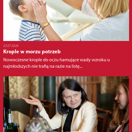
23.07.2026
Krople w morzu potrzeb
Nowoczesne krople do oczu hamujące wady wzroku u
najmłodszych nie trafią na razie na listę...