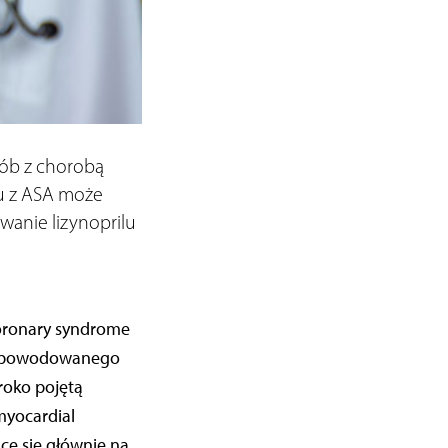
ób z chorobą
u z ASA może
wanie lizynoprilu
coronary syndrome
ia powodowanego
roko pojętą
myocardial
ce się głównie na