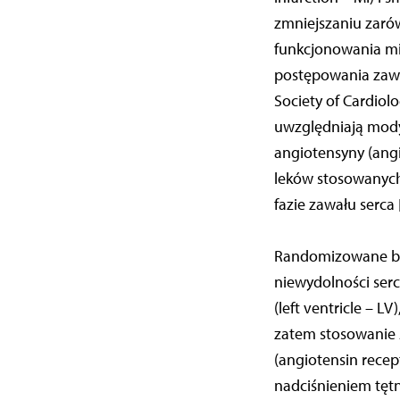
zmniejszaniu zarów
funkcjonowania mi
postępowania zawa
Society of Cardio
uwzględniają modyf
angiotensyny (ang
leków stosowanych 
fazie zawału serca [
Randomizowane bad
niewydolności serc
(left ventricle – 
zatem stosowanie A
(angiotensin recep
nadciśnieniem tętn