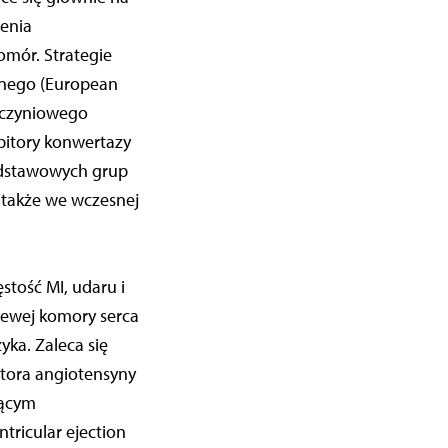
zenia
mór. Strategie
znego (European
aczyniowego
bitory konwertazy
podstawowych grup
także we wczes­nej
tość MI, udaru i
 lewej komory serca
yka. Zaleca się
ptora angiotensyny
jącym
tricular ejection