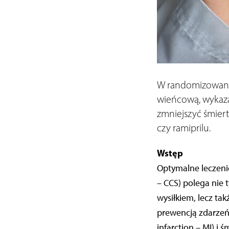
W randomizowany
wieńcową, wykaza
zmniejszyć śmiert
czy ramiprilu.
Wstęp
Optymalne leczeni
– CCS) polega nie
wysiłkiem, lecz t
prewencją zdarzeń
infarction – MI) i