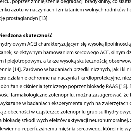
sercu, poprzez zmniejszenie degradacji bradykininy, co skut
lenku azotu w naczyniach i zmiataniem wolnych rodników t
ję prostaglandyn [13].
wierdzona skuteczność
lfhydrylowym ACEI charakteryzującym się wysoką lipofilności
kanek, selektywnym hamowaniem sercowego ACE, silnym dz
ym i plejotropowym, a także wysoką skutecznością obserwo
nnie [14]. Zarówno w badaniach przedklinicznych, jak i kli
era działanie ochronne na naczynia i kardioprotekcyjne, nie
obniżanie ciśnienia tętniczego poprzez blokadę RAAS [15].
ości farmakologiczne zofenoprilu, można zasugerować, że ko
 wykazane w badaniach eksperymentalnych na zwierzętach 
ją z obecności w cząsteczce zofenoprilu grup sulfhydrylow
 blokadę szkodliwych efektów aktywacji neurohumoralnej, 
krwienno-reperfuzyjnemu mięśnia sercowego, której nie wy