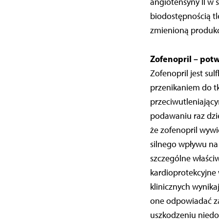
angiotensyny II w 
biodostępnością t
zmienioną produkc
Zofenopril – pot
Zofenopril jest su
przenikaniem do t
przeciwutleniając
podawaniu raz dzie
że zofenopril wywi
silnego wpływu na 
szczególne właściw
kardioprotekcyjne
klinicznych wynika
one odpowiadać za
uszkodzeniu niedo