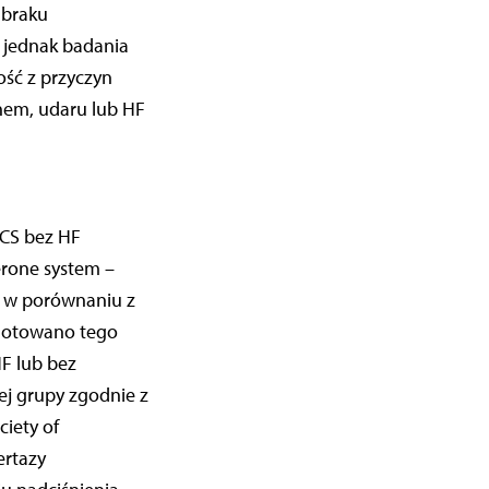
 braku
e jednak badania
ość z przyczyn
em, udaru lub HF
CCS bez HF
erone system –
o w porównaniu z
dnotowano tego
HF lub bez
ej grupy zgodnie z
iety of
ertazy