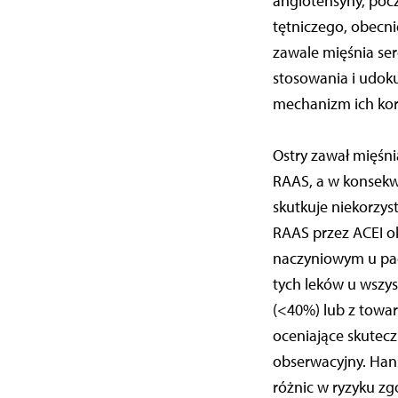
angiotensyny, pocz
tętniczego, obecn
zawale mięśnia se
stosowania i udok
mechanizm ich kor
Ostry zawał mięśni
RAAS, a w konsekw
skutkuje niekorzys
RAAS przez ACEI o
naczyniowym u pac
tych leków u wszy
(<40%) lub z towar
oceniające skutec
obserwacyjny. Hans
różnic w ryzyku z