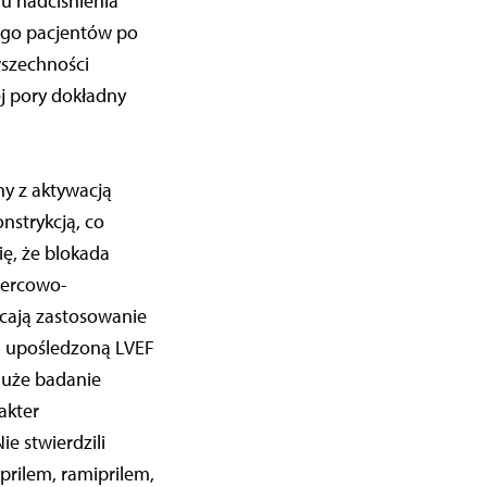
u nadciśnienia
ego pacjentów po
wszechności
j pory dokładny
ny z aktywacją
strykcją, co
ię, że blokada
sercowo-
cają zastosowanie
i upośledzoną LVEF
duże badanie
akter
e stwierdzili
rilem, ramiprilem,