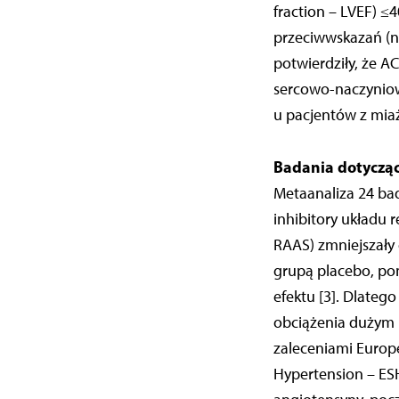
fraction – LVEF) ≤
przeciwwskazań (np
potwierdziły, że A
sercowo-naczyniow
u pacjentów z miaż
Badania dotyczą
Metaanaliza 24 ba
inhibitory układu
RAAS) zmniejszały
grupą placebo, po
efektu [3]. Dlateg
obciążenia dużym 
zaleceniami Europe
Hypertension – ESH)