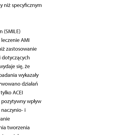
sy niż specyficznym
on (SMILE)
leczenie AMI
niż zastosowanie
ji dotyczących
wydaje się, że
 badania wykazały
erwowano działań
tylko ACEI
o pozytywny wpływ
naczynio- i
łanie
ia tworzenia