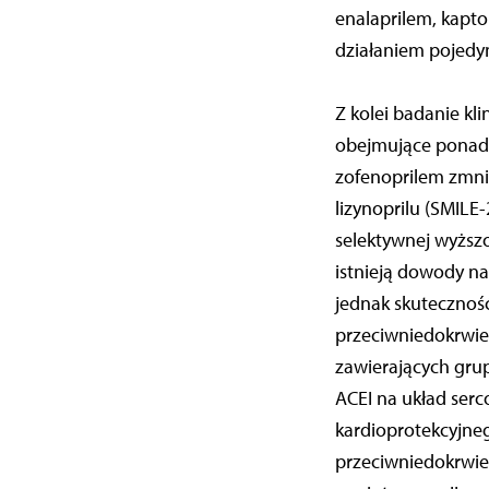
enalaprilem, kapto
działaniem pojedyn
Z kolei badanie kl
obejmujące ponad 
zofenoprilem zmni
lizynoprilu (SMILE-
selektywnej wyższoś
istnieją dowody n
jednak skuteczność
przeciwniedokrwie
zawierających gru
ACEI na układ ser
kardioprotekcyjneg
przeciwniedokrwie