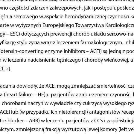
no częstości zdarzeń zakrzepowych, jak i postępu upośled
ęśnia sercowego w aspekcie hemodynamicznej czynności ko
rte w wytycznych Europejskiego Towarzystwa Kardiologic
logy – ESC) dotyczących prewencji chorób układu sercowo-n
ikację stylu życia wraz z leczeniem farmakologicznym. Inhi
iotensin-converting enzyme inhibitors – ACEI) są jedną z 
w leczeniu nadciśnienia tętniczego i choroby wieńcowej, a 
1, 2].
ania dowiodły, że ACEI mogą zmniejszać śmiertelność, częs
a (heart failure – HF) u pacjentów z zaburzeniem czynności
LV), chorobami naczyń w wywiadzie czy cukrzycą wysokiego ryz
CEI lub (w przypadku ich nietolerancji) antagonistów rece
tor blocker – ARB) w leczeniu pacjentów z CCS i współistnie
iczym, zmniejszoną frakcją wyrzutową lewej komory (left ven