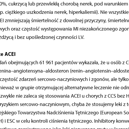
40%, cukrzycą lub przewlekłą chorobą nerek, pod warunkiem
. ciężkiego uszkodzenia nerek, hiperkaliemii). Nie wszystki
CEI zmniejszają śmiertelność z dowolnej przyczyny, śmierteln
ych oraz częstość występowania MI niezakończonego zgon
dżycą i bez upośledzonej czynności LV.
ce ACEI
dań obejmujących 61 961 pacjentów wykazała, że u osób z 
 renina–angiotensyna–aldosteron (renin–angiotensin–aldost
 częstość zdarzeń sercowo-naczyniowych i zgonów, ale tylk
nieważ w grupie otrzymującej alternatywne leczenie nie o
o zwykle nie zaleca się stosowania ACEI u chorych z CCS bez 
ryzykiem sercowo-naczyniowym, chyba że stosujemy leki z t
jskiego Towarzystwa Nadciś­nienia Tętniczego (European Soc
 i ESC w celu kontroli ciśnienia tętniczego. Inhibitory konw