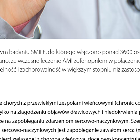
m badaniu SMILE, do którego włączono ponad 3600 os
no, że wczesne leczenie AMI zofenoprilem w połączeni
elność i zachorowalność w większym stopniu niż zastoso
e chorych z przewlekłymi zespołami wieńcowymi (chronic 
 tylko na złagodzeniu objawów dławicowych i niedokrwien
akże na zapobieganiu zdarzeniom sercowo-naczyniowym. Sze
 sercowo-naczyniowych jest zapobieganie zawałom serca (
 śmierci związanej z chorobą wieńcową, docelowo koncentrują