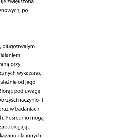
kuje zwiększoną
lenowych, po
ą, długotrwałym
iałaniem
waną przy
nicznych wykazano,
zależnie od jego
 Biorąc pod uwagę
rzyści naczynio- i
oraz w badaniach
ych. Pośrednio mogą
zapobiegając
kazano dla innych