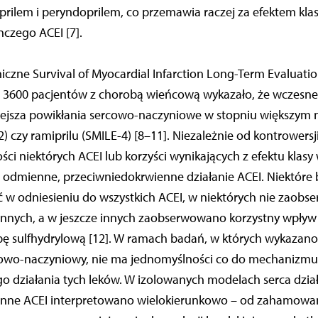
prilem i peryndoprilem, co przemawia raczej za efektem kla
czego ACEI [7].
iniczne Survival of Myocardial Infarction Long-Term Evaluati
3600 pacjentów z chorobą wieńcową wykazało, że wczesne 
ejsza powikłania sercowo-naczyniowe w stopniu większym 
2) czy ramiprilu (SMILE-4) [8–11]. Niezależnie od kontrowers
ci niektórych ACEI lub korzyści wynikających z efektu klasy 
a odmienne, przeciwniedokrwienne działanie ACEI. Niektóre
 w odniesieniu do wszystkich ACEI, w niektórych nie zaobs
nnych, a w jeszcze innych zaobserwowano korzystny wpływ 
pę sulfhydrylową [12]. W ramach badań, w których wykazan
cowo-naczyniowy, nie ma jednomyślności co do mechanizmu 
o działania tych leków. W izolowanych modelach serca dzia
nne ACEI interpretowano wielokierunkowo – od zahamowan