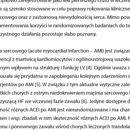
ątkowo zarejestrowane jako leki pierwszego rzutu w leczeni
ie są szeroko stosowane w celu poprawy rokowania kliniczn
rcowego oraz z zastoinową niewydolnością serca. Mimo po
umentowania korzyści w randomizowanych badaniach do te
zystnego działania pozostaje słabo poznany.
a sercowego (acute myocardial infarction – AMI) jest związa
encji z martwicą kardiomiocytów i ogólnoustrojową wazokon
tnym wpływem na strukturę i funkcję LV [4]. Ogólnie uważa s
kazała się przydatna w zapobieganiu kolejnym zdarzeniom 
jentów po AMI [5]. W związku z tym aktualne wytyczne zale
stkich chorych z ostrym niedokrwieniem mięśnia sercowego 
zyszącą HF we wczesnej fazie zawału [6]. Jedyne dostępne 
zność różnych ACEI po AMI jest nierandomizowane i ma char
en i wsp. zbadali w nim skuteczność różnych ACEI po AMI. Ni
gonu i ponownego zawału wśród chorych leczonych trandolap