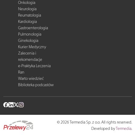
Onkologia
Neurologia
Reumatologia
Kardiologia
Gastroenterologia
Pulmonologia
Ginekologia
Kurier Medyczny
Zalecenia i
rekomendacje
e-Praktyka Leczenia
Ran
Warto wiedzieć
Biblioteka podcastów
© 2026 Termedia Sp. z o.o. All rights reserved.
Developed by
Termedia
.