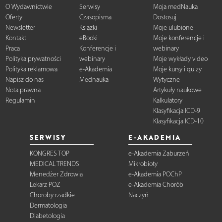
O Wydawnictwie
Serwisy
Moja medNauka
Oferty
Czasopisma
Dostosuj
Newsletter
Książki
Moje ulubione
Kontakt
eBooki
Moje konferencje i
Praca
Konferencje i
webinary
Polityka prywatności
webinary
Moje wykłady video
Polityka reklamowa
e-Akademia
Moje kursy i quizy
Napisz do nas
Mednauka
Wytyczne
Nota prawna
Artykuły naukowe
Regulamin
Kalkulatory
Klasyfikacja ICD-9
Klasyfikacja ICD-10
SERWISY
E-AKADEMIA
KONGRES TOP
e-Akademia Zaburzeń
MEDICAL TRENDS
Mikrobioty
Menedżer Zdrowia
e-Akademia POChP
Lekarz POZ
e-Akademia Chorób
Choroby rzadkie
Naczyń
Dermatologia
Diabetologia