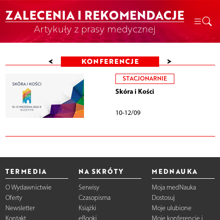
ZALECENIA I REKOMENDACJE
Artykuły z prasy medycznej
<
>
KONFERENCJE
STACJONARNIE
Skóra i Kości
10-12/09
TERMEDIA
NA SKRÓTY
MEDNAUKA
O Wydawnictwie
Serwisy
Moja medNauka
Oferty
Czasopisma
Dostosuj
Newsletter
Książki
Moje ulubione
Kontakt
eBooki
Moje konferencje i