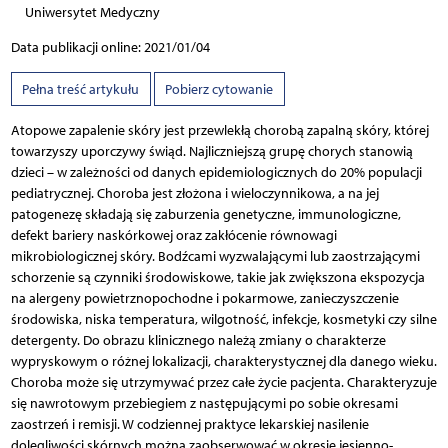
Uniwersytet Medyczny
Data publikacji online: 2021/01/04
Pełna treść artykułu
Pobierz cytowanie
Atopowe zapalenie skóry jest przewlekłą chorobą zapalną skóry, której
towarzyszy uporczywy świąd. Najliczniejszą grupę chorych stanowią
dzieci – w zależności od danych epidemiologicznych do 20% populacji
pediatrycznej. Choroba jest złożona i wieloczynnikowa, a na jej
patogenezę składają się zaburzenia genetyczne, immunologiczne,
defekt bariery naskórkowej oraz zakłócenie równowagi
mikrobiologicznej skóry. Bodźcami wyzwalającymi lub zaostrzającymi
schorzenie są czynniki środowiskowe, takie jak zwiększona ekspozycja
na alergeny powietrznopochodne i pokarmowe, zanieczyszczenie
środowiska, niska temperatura, wilgotność, infekcje, kosmetyki czy silne
detergenty. Do obrazu klinicznego należą zmiany o charakterze
wypryskowym o różnej lokalizacji, charakterystycznej dla danego wieku.
Choroba może się utrzymywać przez całe życie pacjenta. Charakteryzuje
się nawrotowym przebiegiem z następującymi po sobie okresami
zaostrzeń i remisji. W codziennej praktyce lekarskiej nasilenie
dolegliwości skórnych można zaobserwować w okresie jesienno-