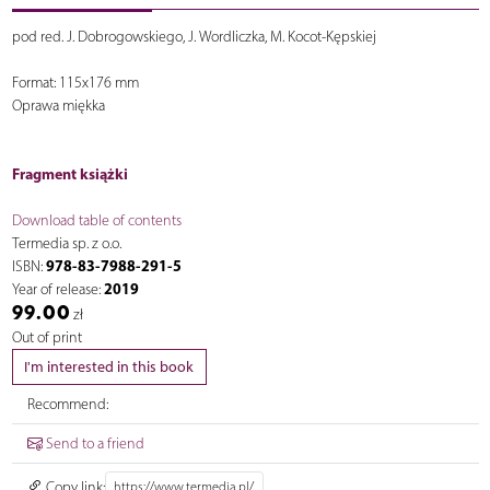
pod red. J. Dobrogowskiego, J. Wordliczka, M. Kocot-Kępskiej
Format: 115x176 mm
Oprawa miękka
Fragment książki
Download table of contents
Termedia sp. z o.o.
978-83-7988-291-5
ISBN:
2019
Year of release:
99.00
zł
Out of print
I'm interested in this book
Recommend:
Send to a friend
Copy link: