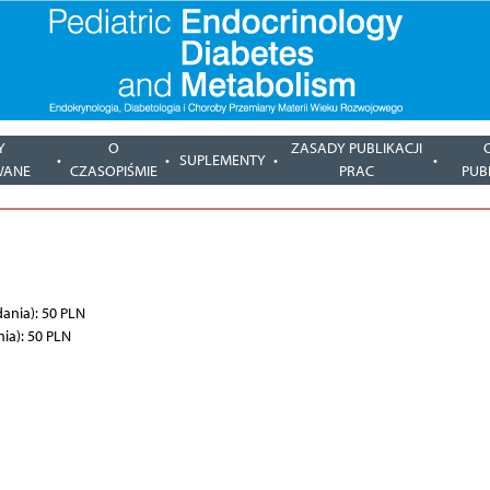
Y
O
ZASADY PUBLIKACJI
SUPLEMENTY
WANE
CZASOPIŚMIE
PRAC
PUB
ania): 50 PLN
ia): 50 PLN