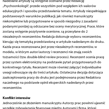
Nadesłane artykuły są wstępnie oceniane przez Redakcję
„Psychoonkologii”, przede wszystkim pod względem ich walorów
edukacyjnych i sposobu przedstawienia tematu. Artykuły niespełniające
podstawowych warunków publikacji, jak również manuskrypty
niekompletne lub przygotowane w sposób niezgodny z zasadami
podanymi poniżej są odrzucane bez oceny merytorycznej. Prace, które
zostaną wstępnie pozytywnie ocenione, są przesyłane do 2
niezależnych recenzentów. Redakcja dokonuje wyboru recenzentów,
kierując się tematyką przedstawioną w artykule nadesłanym do druku.
Każda praca recenzowana jest przez niezależnych recenzentów, w
modelu, w którym autor/autorzy i recenzenci nie znają swoich
tożsamości (tzw. double-blind review process). Recenzent ocenia pracę
przez system elektroniczny na podstawie pytań przygotowanych do
konkretnego tytułu. Recenzent może również załączyć indywidualne
uwagi odnoszące się do treści artykułu. Ostateczna decyzja dotycząca
zaakceptowania pracy do druku jest podejmowana przez Redaktora
naczelnego na podstawie opinii eksperckich nadesłanych przez
recenzentów.
Konflikt interesów
Jednocześnie ze złożeniem manuskryptu Autorzy prac powinni ujawnić
wszelkie zobowiązania finansowe między Autorami i firmą, której