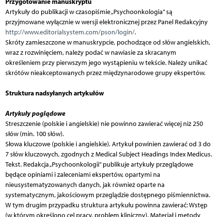
Przygotowanie manuskryptu
Artykuły do publikacji w czasopiśmie „Psychoonkologia” są
przyjmowane wyłącznie w wersji elektronicznej przez Panel Redakcyjny
http://www.editorialsystem.com/pson/login/
.
Skróty zamieszczone w manuskrypcie, pochodzące od słów angielskich,
wraz z rozwinięciem, należy podać w nawiasie za skracanym
określeniem przy pierwszym jego wystąpieniu w tekście. Należy unikać
skrótów nieakceptowanych przez międzynarodowe grupy ekspertów.
Struktura nadsyłanych artykułów
Artykuły poglądowe
Streszczenie (polskie i angielskie) nie powinno zawierać więcej niż 250
słów (min. 100 słów).
Słowa kluczowe (polskie i angielskie). Artykuł powinien zawierać od 3 do
7 słów kluczowych, zgodnych z Medical Subject Headings Index Medicus.
Tekst. Redakcja „Psychoonkologii” publikuje artykuły przeglądowe
będące opiniami i zaleceniami ekspertów, opartymi na
nieusystematyzowanych danych, jak również oparte na
systematycznym, jakościowym przeglądzie dostępnego piśmiennictwa.
W tym drugim przypadku struktura artykułu powinna zawierać: Wstęp
(w którym określono cel pracy, problem kliniczny), Materiał i metody