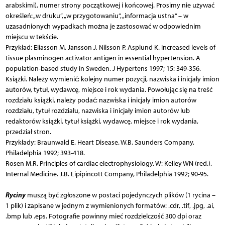
arabskimi), numer strony początkowej i końcowej. Prosimy nie używać
określeń: „w druku”, „w przygotowaniu”, „informacja ustna” – w
uzasadnionych wypadkach można je zastosować w odpowiednim
miejscu w tekście.
Przykład: Eliasson M, Jansson J, Nilsson P, Asplund K. Increased levels of
tissue plasminogen activator antigen in essential hypertension. A
population-based study in Sweden. J Hypertens 1997; 15: 349-356.
Książki. Należy wymienić: kolejny numer pozycji, nazwiska i inicjały imion
autorów, tytuł, wydawcę, miejsce i rok wydania. Powołując się na treść
rozdziału książki, należy podać: nazwiska i inicjały imion autorów
rozdziału, tytuł rozdziału, nazwiska i inicjały imion autorów lub
redaktorów książki, tytuł książki, wydawcę, miejsce i rok wydania,
przedział stron.
Przykłady: Braunwald E. Heart Disease. W.B. Saunders Company,
Philadelphia 1992; 393-418.
Rosen M.R. Principles of cardiac electrophysiology. W: Kelley WN (red.).
Internal Medicine. J.B. Lipipincott Company, Philadelphia 1992; 90-95.
Ryciny
muszą być zgłoszone w postaci pojedynczych plików (1 rycina –
1 plik) i zapisane w jednym z wymienionych formatów: .cdr, .tif, .jpg, .ai,
.bmp lub .eps. Fotografie powinny mieć rozdzielczość 300 dpi oraz