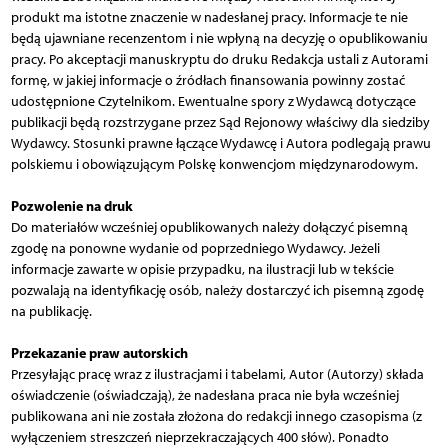
produkt ma istotne znaczenie w nadesłanej pracy. Informacje te nie
będą ujawniane recenzentom i nie wpłyną na decyzję o opublikowaniu
pracy. Po akceptacji manuskryptu do druku Redakcja ustali z Autorami
formę, w jakiej informacje o źródłach finansowania powinny zostać
udostępnione Czytelnikom. Ewentualne spory z Wydawcą dotyczące
publikacji będą rozstrzygane przez Sąd Rejonowy właściwy dla siedziby
Wydawcy. Stosunki prawne łączące Wydawcę i Autora podlegają prawu
polskiemu i obowiązującym Polskę konwencjom międzynarodowym.
Pozwolenie na druk
Do materiałów wcześniej opublikowanych należy dołączyć pisemną
zgodę na ponowne wydanie od poprzedniego Wydawcy. Jeżeli
informacje zawarte w opisie przypadku, na ilustracji lub w tekście
pozwalają na identyfikację osób, należy dostarczyć ich pisemną zgodę
na publikację.
Przekazanie praw autorskich
Przesyłając pracę wraz z ilustracjami i tabelami, Autor (Autorzy) składa
oświadczenie (oświadczają), że nadesłana praca nie była wcześniej
publikowana ani nie została złożona do redakcji innego czasopisma (z
wyłączeniem streszczeń nieprzekraczających 400 słów). Ponadto