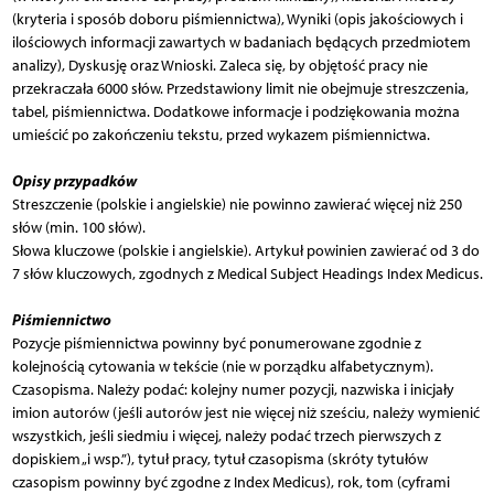
(kryteria i sposób doboru piśmiennictwa), Wyniki (opis jakościowych i
ilościowych informacji zawartych w badaniach będących przedmiotem
analizy), Dyskusję oraz Wnioski. Zaleca się, by objętość pracy nie
przekraczała 6000 słów. Przedstawiony limit nie obejmuje streszczenia,
tabel, piśmiennictwa. Dodatkowe informacje i podziękowania można
umieścić po zakończeniu tekstu, przed wykazem piśmiennictwa.
Opisy przypadków
Streszczenie (polskie i angielskie) nie powinno zawierać więcej niż 250
słów (min. 100 słów).
Słowa kluczowe (polskie i angielskie). Artykuł powinien zawierać od 3 do
7 słów kluczowych, zgodnych z Medical Subject Headings Index Medicus.
Piśmiennictwo
Pozycje piśmiennictwa powinny być ponumerowane zgodnie z
kolejnością cytowania w tekście (nie w porządku alfabetycznym).
Czasopisma. Należy podać: kolejny numer pozycji, nazwiska i inicjały
imion autorów (jeśli autorów jest nie więcej niż sześciu, należy wymienić
wszystkich, jeśli siedmiu i więcej, należy podać trzech pierwszych z
dopiskiem „i wsp.”), tytuł pracy, tytuł czasopisma (skróty tytułów
czasopism powinny być zgodne z Index Medicus), rok, tom (cyframi