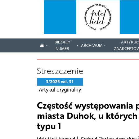
BIEŻĄCY
ARTYKUŁ
ARCHIWUM
NUMER
ZAAKCEPTO
Streszczenie
3/2025 vol. 31
Artykuł oryginalny
Częstość występowania p
miasta Duhok, u któryc
typu 1
1