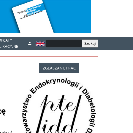
OPŁATY
LIKACYJNE
ZGŁASZANIE PRAC
cę
3