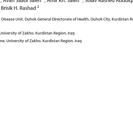
,
Avan Saadi Saleh
,
Amir Kh. Saleh
,
Solav Rashed Abdul
2
Brisik H. Rashad
isease Unit, Duhok General Directorate of Health, Duhok City, Kurdistan R
University of Zakho, Kurdistan Region, Iraq
ne, University of Zakho, Kurdistan Region, Iraq