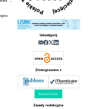
qader
,
egion,
Udostępnij
Zintergrowane z
Zasady redakcyjne