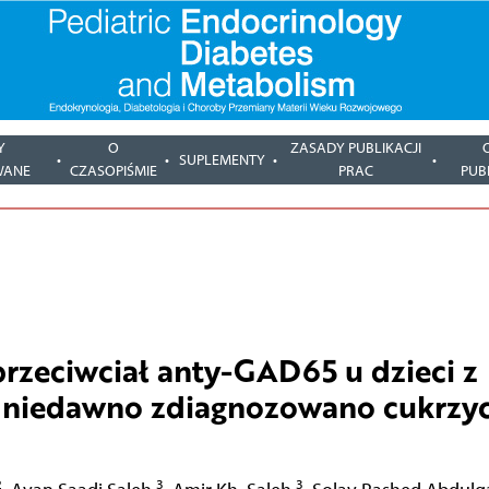
Y
O
ZASADY PUBLIKACJI
SUPLEMENTY
WANE
CZASOPIŚMIE
PRAC
PUB
rzeciwciał anty-GAD65 u dzieci z
h niedawno zdiagnozowano cukrzy
2
3
3