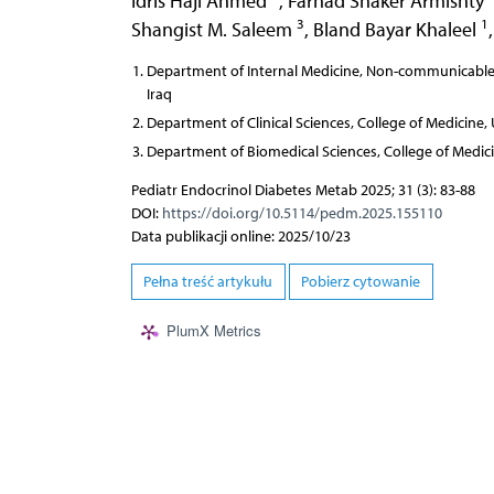
Idris Haji Ahmed
,
Farhad Shaker Armishty
3
1
Shangist M. Saleem
,
Bland Bayar Khaleel
,
Department of Internal Medicine, Non-communicable D
Iraq
Department of Clinical Sciences, College of Medicine, 
Department of Biomedical Sciences, College of Medici
Pediatr Endocrinol Diabetes Metab 2025; 31 (3): 83-88
DOI:
https://doi.org/10.5114/pedm.2025.155110
Data publikacji online: 2025/10/23
Pełna treść artykułu
Pobierz cytowanie
PlumX Metrics