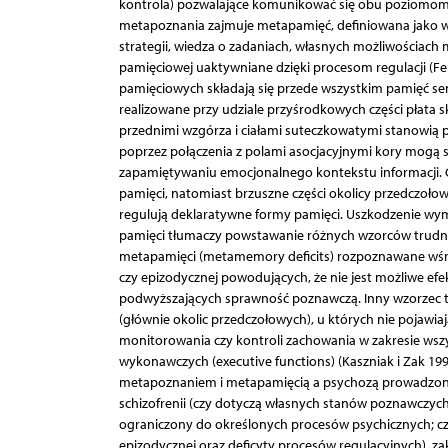
kontrola) pozwalające komunikować się obu poziomom (p
metapoznania zajmuje metapamięć, definiowana jako 
strategii, wiedza o zadaniach, własnych możliwościach 
pamięciowej uaktywniane dzięki procesom regulacji (F
pamięciowych składają się przede wszystkim pamięć s
realizowane przy udziale przyśrodkowych części płata 
przednimi wzgórza i ciałami suteczkowatymi stanowią 
poprzez połączenia z polami asocjacyjnymi kory mogą s
zapamiętywaniu emocjonalnego kontekstu informacji. G
pamięci, natomiast brzuszne części okolicy przedczoł
regulują deklaratywne formy pamięci. Uszkodzenie wym
pamięci tłumaczy powstawanie różnych wzorców trudnośc
metapamięci (metamemory deficits) rozpoznawane wśr
czy epizodycznej powodujących, że nie jest możliwe 
podwyższających sprawność poznawczą. Inny wzorzec 
(głównie okolic przedczołowych), u których nie pojawia
monitorowania czy kontroli zachowania w zakresie wszys
wykonawczych (executive functions) (Kaszniak i Zak 199
metapoznaniem i metapamięcią a psychozą prowadzone
schizofrenii (czy dotyczą własnych stanów poznawczych
ograniczony do określonych procesów psychicznych; czy
epizodycznej oraz deficyty procesów regulacyjnych), 