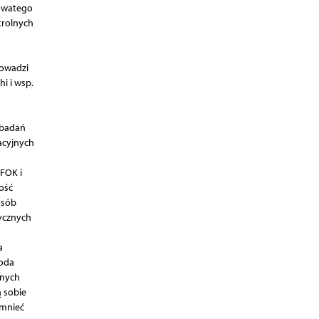
łowatego
trolnych
rowadzi
i i wsp.
 badań
acyjnych
FOK i
ość
osób
tycznych
a
toda
znych
ą sobie
omnieć