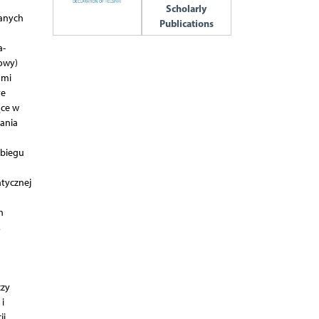
Scholarly
wanych
Publications
a-
owy)
ami
re
ące w
ania
ebiegu
tycznej
h
,
czy
i
ji