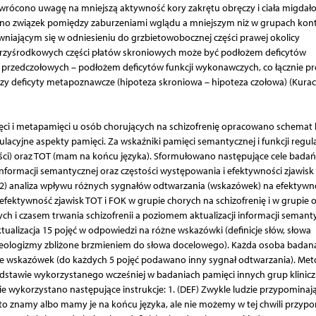
 Zwrócono uwagę na mniejszą aktywność kory zakrętu obręczy i ciała migda
ślano związek pomiędzy zaburzeniami wglądu a mniejszym niż w grupach kon
awniającym się w odniesieniu do grzbietowobocznej części prawej okolicy
a przyśrodkowych części płatów skroniowych może być podłożem deficytów
c przedczołowych – podłożem deficytów funkcji wykonawczych, co łącznie p
y deficyty metapoznawcze (hipoteza skroniowa – hipoteza czołowa) (Kurach
ci i metapamięci u osób chorujących na schizofrenię opracowano schemat
lacyjne aspekty pamięci. Za wskaźniki pamięci semantycznej i funkcji regul
i) oraz TOT (mam na końcu języka). Sformułowano następujące cele badań
formacji semantycznej oraz częstości występowania i efektywności zjawisk 
; 2) analiza wpływu różnych sygnałów odtwarzania (wskazówek) na efektywn
efektywność zjawisk TOT i FOK w grupie chorych na schizofrenię i w grupie 
ch i czasem trwania schizofrenii a poziomem aktualizacji informacji seman
tualizacja 15 pojęć w odpowiedzi na różne wskazówki (definicje słów, słowa
eologizmy zbliżone brzmieniem do słowa docelowego). Każda osoba badan
zaje wskazówek (do każdych 5 pojęć podawano inny sygnał odtwarzania). Me
dstawie wykorzystanego wcześniej w badaniach pamięci innych grup klinic
ie wykorzystano następujące instrukcje: 1. (DEF) Zwykle ludzie przypominaj
 to znamy albo mamy je na końcu języka, ale nie możemy w tej chwili przyp