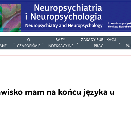
Y
O
BAZY
ZASADY PUBLIKACJI
ANE
CZASOPIŚMIE
INDEKSACYJNE
PRAC
PU
jawisko mam na końcu języka u