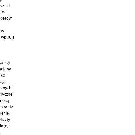
eczenia
i w
rocesów
yty
 wpisują
balnej
cja na
ako
ają
znych i
trycznej
ane są
nkrantz
renię.
ficyty
o jej
.