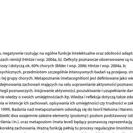
, negatywnie rzutując na ogólne funkcje intelektualne oraz zdolności adapt
azach remisji (Hintze i wsp. 2004a, b). Deficyty poznawcze obserwowane są n
y i dotyczą ok. 60% chorych (Bilder i wsp. 2006; Hintze i wsp. 2004a, b;
sychicznych, przedmiotem szczególnie intensywnych badań są przejawy, str
j grupy chorych. Metapoznanie (metacognition) jest definiowane jako wie
odejmowania zachowań mających na celu usprawnianie aktywności poznawcz
gii poznawczych, inicjowanie aktywności, poszukiwanie i uzupełnianie da
 wiedzy o swoich umiejętnościach itp. Wiedza i refleksja dotyczą także zdo
a w intencje ich zachowań, opisywania ich umiejętności czy trudności w zak
d 1999). Badania nad metapoznaniem odwołują się do teorii Nelsona i Narensa
zielić dwa wzajemnie zależne elementy (poziomy): poziom podstawowy (ob
yślenia i in.), oraz metapoziom (meta level) będący poznawczą reprezentacją
 korektę zachowania. Ważną funkcję pełnią tu procesy regulacyjne (monitor