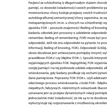
Pacjenci ze schizofrenią (z długotrwałym stażem choro
pamięć, co dowodzi świadomości swoich problemów pami
mnemoniczna: chory koduje przejawy swoich trudności 
autobiograficznej semantycznej (chory zapomina, że zap
metapamięciowych (m.in. u chorych na schizofrenię) 
zjawisku FOK – poczucie znajomości (feeling of knowi
badaniu człowiek jest proszony o udzielenie odpowiedzi 
remember, feeling of remembering, FOR) może być prosz
odpowiedzi. Jeśli nie zna odpowiedzi na pytanie, to pr
informacji, feeling of knowing, FOK). Odpowiedź (ściśle
słowo docelowe jest umieszczane pomiędzy innymi; wyb
prawidłowe (FOK+) czy błędne (FOK–). Sposób interpret
wyjaśniających zjawisko FOK. Najogólniej, FOK wyjaśni
swojej pamięci i na tej podstawie udziela odpowiedzi, 
wnioskowania, gdy badany posiłkuje się cechami pytani
dane pamięciowe. Poprawny FOK (FOK+, czyli adekwatn
właściwego procesu wnioskowania, z kolei FOK– (błędne
niepełnych, fałszywych, nieistotnych wskazówek (Bacon
uznawane jest za przejaw dynamicznych relacji pomięd
jednocześnie mieć świadomość, że nie są to te docelowe
wykorzystuje się rozpoznawanie z możliwością określen