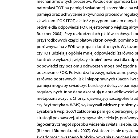
mechanizmów tych procesów. Poczucie znajomości bazu
natomiast TOT na pamięci świadomej, szczególnie na wi
pamięci oraz uchwycenie aktywności procesów regulacy
zjawiskami FOK i TOT, ale też z przypominaniem danych
Jedynie dla odpowiedzi FOK rejestrowano większą aktyw
Buckner 2004). Przy uszkodzeniach płatów czołowych o
przyśrodkowych części płatów skroniowych, pomimo z
porównywalna z FOK w grupach kontrolnych. Wykazano, 
czy TOT udzielają ogólnie mniej odpowiedzi (zarówno pr
kontrolne wykazują większy stopień pewności dla odpo
odpowiedzi czy poziomu odtworzeń mogą być zgodne z
odczuwanie FOK. Potwierdza to zasygnalizowane powyżej
zarówno poprawnych, jak i niepoprawnych (Bacon i wsp.
pamięci mogłaby świadczyć bardziej o deficycie pamięc
regulacyjnych. Inne dane akcentują nieprawidłowości
metapoznawczych. Chorzy, ujawniający szczególne trud
czy Arytmetyka w WAIS) wykazywali większe problemy
Lysakera (i wsp. 2007) zakłócenia pamięci operacyjnej, p
strategii poznawczej, utrzymywanie, selekcję, porówny
(egocentrycznego) sposobu widzenia świata i siebie, rz
(Ritsner i Blumenkrantz 2007). Ostatecznie, nie uzys
świadomości własnego funkcjo- nowania (Souchay i wsp.