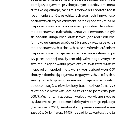
pomiędzy objawami psychotycznymi a deficytami metapo
farmakologicznego, cechami środowiska społecznego itp.
rozumieniu stanów psychicznych własnych i innych osób
poznawczych czynią człowieka bardziej podatnym na r
nieprawidłowości w zakresie wiedzy o sobie i deficytów w
metapoznawcze należałoby uznać za pierwotne, nie tylk
się badania Yunga i wsp. oraz innych (por. Morrison i ws
farmakologicznego wśród osób z grupy ryzyka psychoz
metapoznawczych u chorych na schizofrenię. Zróżnicowa
nieprawidłowe. Uznaje się także, że istnieje zależno
czy przestrzennej oraz typem objawów (negatywnych
v
swoim funkcjonowaniu psychicznym, zwłaszcza wrażliwo
niepokój o niepokój, meta worry, worry about worry) 
chorzy z dominacją objawów negatywnych, u których sz
zewnętrznych, spowodowane nieumiejętnością przełączan
do decentracji); w efekcie chory traci możliwość analiz
także opinie niewskazujące na zależności pomiędzy po
2007). Mechanizmy zaburzeń wglądu we własne życie ps
Dyskutowana jest obecność deficytów pamięci epizodycz
(Bacon i wsp. 2001). Analiza stanu pamięci semantycznej
zasobów (Allen i wsp. 1993), rozpad jej zawartości, ale