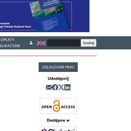
OPŁATY
BLIKACYJNE
ZGŁASZANIE PRAC
Udostępnij
Dostępne w