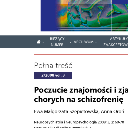
BIEŻĄCY
ARTYKUŁ
ARCHIWUM
NUMER
ZAAKCEPTOW
Pełna treść
2/2008 vol. 3
Poczucie znajomości i z
chorych na schizofrenię
Ewa Małgorzata Szepietowska
,
Anna Oroń
Neuropsychiatria i Neuropsychologia 2008; 3, 2: 60-70