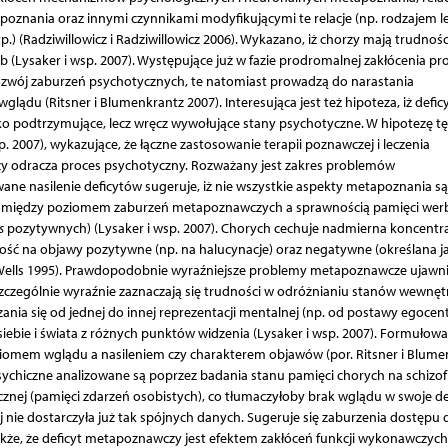
znania oraz innymi czynnikami modyfikującymi te relacje (np. rodzajem l
) (Radziwillowicz i Radziwillowicz 2006). Wykazano, iż chorzy mają trudnośc
 (Lysaker i wsp. 2007). Występujące już w fazie prodromalnej zakłócenia p
ozwój zaburzeń psychotycznych, te natomiast prowadzą do narastania
glądu (Ritsner i Blumenkrantz 2007). Interesująca jest też hipoteza, iż defic
o podtrzymujące, lecz wręcz wywołujące stany psychotyczne. W hipotezę tę
p. 2007), wykazujące, że łączne zastosowanie terapii poznawczej i leczenia
y odracza proces psychotyczny. Rozważany jest zakres problemów
ne nasilenie deficytów sugeruje, iż nie wszystkie aspekty metapoznania są
ść pomiędzy poziomem zaburzeń metapoznawczych a sprawnością pamięci wer
s
pozytywnych) (Lysaker i wsp. 2007). Chorych cechuje nadmierna koncentra
ść na objawy pozytywne (np. na halucynacje) oraz negatywne (określana j
(Wells 1995). Prawdopodobnie wyraźniejsze problemy metapoznawcze ujawni
czególnie wyraźnie zaznaczają się trudności w odróżnianiu stanów wewnętr
ia się od jednej do innej reprezentacji mentalnej (np. od postawy egocen
y siebie i świata z różnych punktów widzenia (Lysaker i wsp. 2007). Formułow
ziomem wglądu a nasileniem czy charakterem objawów (por. Ritsner i Blume
ychiczne analizowane są poprzez badania stanu pamięci chorych na schizof
nej (pamięci zdarzeń osobistych), co tłumaczyłoby brak wglądu w swoje de
 nie dostarczyła już tak spójnych danych. Sugeruje się zaburzenia dostępu d
 także, że deficyt metapoznawczy jest efektem zakłóceń funkcji wykonawczych