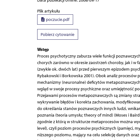
Data publikacji online: 2008/09/17
Plik artykułu
poczucie.pdf
Pobierz cytowanie
Wstęp
Proces psychotyczny zaburza wiele funkcji poznawczych
chorych zarówno w okresie zaostrzeń choroby, jak i w f
(zwykle ok. dwóch lat) przed pierwszym epizodem psychoz
Rybakowski i Borkowska 2001). Obok analiz procesów p
mechanizmy (neuronalne) deficytów metapoznawczych te
wgląd w swoje procesy psychiczne oraz umiejętność p
Przejawami procesów metapoznawczych są zmiany strate
wykrywanie błędów i korekta zachowania, modyfikowanie
do określania stanów poznawczych innych ludzi, wnikani
poznania (teoria umysłu; theory of mind) (Moses i Bair
zgodnie z którą w strukturze metaprocesów można wyd
level), czyli poziom procesów psychicznych (pamięci, m
niższego poziomu, mający na celu selekcję danych oraz