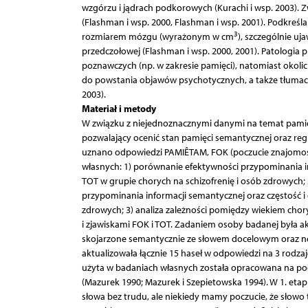
wzgórzu i jądrach podkorowych (Kurachi i wsp. 2003).
(Flashman i wsp. 2000, Flashman i wsp. 2001). Podkre
3
rozmiarem mózgu (wyrażonym w cm
), szczególnie uj
przedczołowej (Flashman i wsp. 2000, 2001). Patologi
poznawczych (np. w zakresie pamięci), natomiast okoli
do powstania objawów psychotycznych, a także tłumacz
2003).
Materiał i metody
W związku z niejednoznacznymi danymi na temat pamię
pozwalający ocenić stan pamięci semantycznej oraz regu
uznano odpowiedzi PAMIÊTAM, FOK (poczucie znajomośc
własnych: 1) porównanie efektywności przypominania in
TOT w grupie chorych na schizofrenię i osób zdrowych
przypominania informacji semantycznej oraz częstość i 
zdrowych; 3) analiza zależności pomiędzy wiekiem chory
i zjawiskami FOK i TOT. Zadaniem osoby badanej była ak
skojarzone semantycznie ze słowem docelowym oraz n
aktualizowała łącznie 15 haseł w odpowiedzi na 3 rod
użyta w badaniach własnych została opracowana na po
(Mazurek 1990; Mazurek i Szepietowska 1994). W 1. etap
słowa bez trudu, ale niekiedy mamy poczucie, że słowo