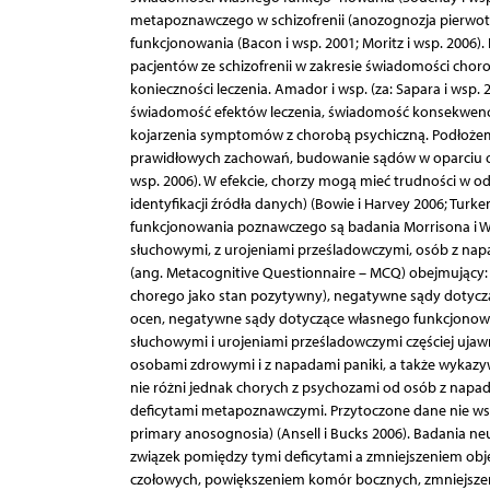
metapoznawczego w schizofrenii (anozognozja pierwot
funkcjonowania (Bacon i wsp. 2001; Moritz i wsp. 2006).
pacjentów ze schizofrenii w zakresie świadomości cho
konieczności leczenia. Amador i wsp. (za: Sapara i ws
świadomość efektów leczenia, świadomość konsekwenc
kojarzenia symptomów z chorobą psychiczną. Podłożem
prawidłowych zachowań, budowanie sądów w oparciu o 
wsp. 2006). W efekcie, chorzy mogą mieć trudności w o
identyfikacji źródła danych) (Bowie i Harvey 2006; Tur
funkcjonowania poznawczego są badania Morrisona i We
słuchowymi, z urojeniami prześladowczymi, osób z nap
(ang. Metacognitive Questionnaire – MCQ) obejmujący:
chorego jako stan pozytywny), negatywne sądy dotyczą
ocen, negatywne sądy dotyczące własnego funkcjono
słuchowymi i urojeniami prześladowczymi częściej uja
osobami zdrowymi i z napadami paniki, a także wykaz
nie różni jednak chorych z psychozami od osób z napa
deficytami metapoznawczymi. Przytoczone dane nie wska
primary anosognosia) (Ansell i Bucks 2006). Badania 
związek pomiędzy tymi deficytami a zmniejszeniem obj
czołowych, powiększeniem komór bocznych, zmniejszen