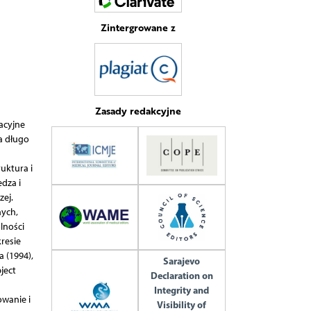
Zintergrowane z
Zasady redakcyjne
acyjne
a długo
uktura i
dza i
ej.
nych,
lności
resie
 (1994),
Sarajevo
ject
Declaration on
Integrity and
owanie i
Visibility of