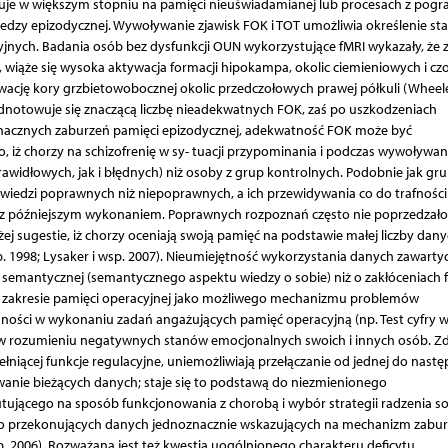
je w większym stopniu na pamięci nieuświadamianej lub procesach z pogra
edzy epizodycznej. Wywoływanie zjawisk FOK i TOT umożliwia określenie st
jnych. Badania osób bez dysfunkcji OUN wykorzystujące fMRI wykazały, że 
, wiąże się wysoka aktywacja formacji hipokampa, okolic ciemieniowych i cz
ację kory grzbietowobocznej okolic przedczołowych prawej półkuli (Wheele
dnotowuje się znaczącą liczbę nieadekwatnych FOK, zaś po uszkodzeniach
nacznych zaburzeń pamięci epizodycznej, adekwatność FOK może być
iż chorzy na schizofrenię w sy- tuacji przypominania i podczas wywoływan
awidłowych, jak i błędnych) niż osoby z grup kontrolnych. Podobnie jak gr
wiedzi poprawnych niż niepoprawnych, a ich przewidywania co do trafności
 późniejszym wykonaniem. Poprawnych rozpoznań często nie poprzedzało
 sugestie, iż chorzy oceniają swoją pamięć na podstawie małej liczby dany
 1998; Lysaker i wsp. 2007). Nieumiejętność wykorzystania danych zawarty
i semantycznej (semantycznego aspektu wiedzy o sobie) niż o zakłóceniach f
 w zakresie pamięci operacyjnej jako możliwego mechanizmu problemów
ności w wykonaniu zadań angażujących pamięć operacyjną (np. Test cyfry 
 w rozumieniu negatywnych stanów emocjonalnych swoich i innych osób. Z
ełniącej funkcje regulacyjne, uniemożliwiają przełączanie od jednej do nastę
wanie bieżących danych; staje się to podstawą do niezmienionego
utującego na sposób funkcjonowania z chorobą i wybór strategii radzenia s
kano przekonujących danych jednoznacznie wskazujących na mechanizm zabu
 2006). Rozważana jest też kwestia uogólnionego charakteru deficytu