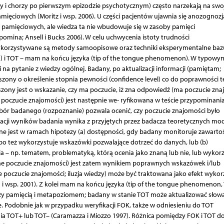
by i chorzy po pierwszym epizodzie psychotycznym) często narzekają na swo
ęciowych (Moritz i wsp. 2006). U części pacjentów ujawnia się anozognozj
pamięciowych, ale wiedza ta nie wbudowuje się w zasoby pamięci
omina; Ansell i Bucks 2006). W celu uchwycenia istoty trudności
wykorzystywane są metody samoopisowe oraz techniki eksperymentalne baz
ng) i TOT – mam na końcu języka (tip of the tongue phenomenon). W typowy
na pytanie z wiedzy ogólnej. Badany, po aktualizacji informacji (pamiętam;
ony o określenie stopnia pewności (confidence level) co do poprawności t
oszony jest o wskazanie, czy ma poczucie, iż zna odpowiedź (ma poczucie zn
j, poczucie znajomości) jest następnie we- ryfikowana w teście przypominania
ór badanego (rozpoznanie) pozwala ocenić, czy poczucie znajomości było
acji wyników badania wynika z przyjętych przez badacza teoretycznych mod
ane jest w ramach hipotezy (a) dostępności, gdy badany monitoruje zawarto
albo też wykorzystuje wskazówki pozwalające dotrzeć do danych, lub (b)
a – np. tematem, problematyką, którą ocenia jako znaną lub nie, lub wykorz
e poczucie znajomości) jest zatem wynikiem poprawnych wskazówek i/lub
 poczucie znajomości; iluzja wiedzy) może być traktowana jako efekt wykor
 i wsp. 2001). Z kolei mam na końcu języka (tip of the tongue phenomenon,
zy pamięcią i metapoziomem; badany w stanie TOT może aktualizować słowa
. Podobnie jak w przypadku weryfikacji FOK, także w odniesieniu do TOT
ia TOT+ lub TOT– (Caramazza i Miozzo 1997). Różnica pomiędzy FOK i TOT d