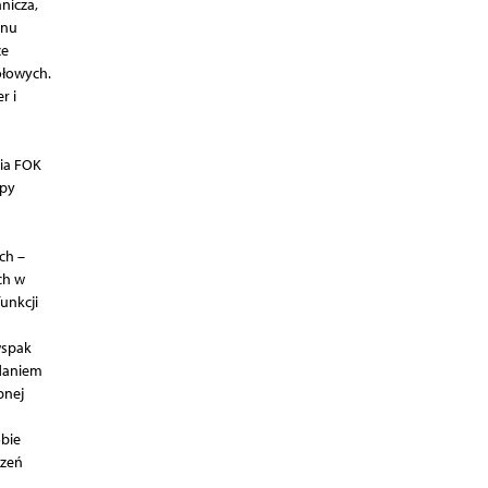
nicza,
anu
ze
ołowych.
r i
ia FOK
upy
ch –
ch w
unkcji
wspak
daniem
pnej
obie
rzeń