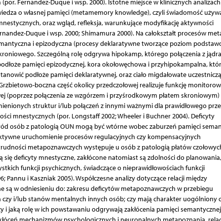
or. Fernandez-Duque i wsp. 2000). Istotne miejsce w klinicznych analizach
wiedza o własnej pamięci (metamemory knowledge), czyli świadomość uży
mnestycznych, oraz wgląd, refleksja, warunkujące modyfikację aktywności
ernandez-Duque i wsp. 2000; Shimamura 2000). Na całokształt procesów met
emantyczna i epizodyczna (procesy deklaratywne tworzące poziom podstaw
skroniowego. Szczególną rolę odgrywa hipokamp, którego połączenia z jądr
podłoże pamięci epizodycznej, kora okołowęchowa i przyhipokampalna, któ
tanowić podłoże pamięci deklaratywnej, oraz ciało migdałowate uczestnicz
rzbietowo-boczna część okolicy przedczołowej realizuje funkcję monitorow
owej (poprzez połączenia ze wzgórzem i przyśrodkowym płatem skroniowym)
ienionych struktur i/lub połączeń z innymi ważnymi dla prawidłowego prz
i mnestycznych (por. Longstaff 2002; Wheeler i Buchner 2004). Deficyty
ód osób z patologią OUN mogą być wtórne wobec zaburzeń pamięci seman
efektywne uruchomienie procesów regulacyjnych czy kompensacyjnych
trudności metapoznawczych występuje u osób z patologią płatów czołowyc
ją się deficyty mnestyczne, zakłócone natomiast są zdolności do planowania
tkich funkcji psychicznych, świadczące o nieprawidłowościach funkcji
6; Pannu i Kaszniak 2005). Współczesne analizy dotyczące relacji między
 są w odniesieniu do: zakresu deficytów metapoznawczych w przebiegu
 czy i/lub stanów mentalnych innych osób; czy mają charakter uogólniony 
 i jaką rolę w ich powstawaniu odgrywają zakłócenia pamięci semantycznej 
zakłóceń mechanizmów psychologicznych i neuronalnych metapoznania, relac