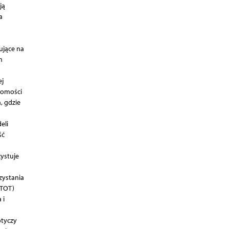
ją
a
ujące na
m
ej
ajomości
, gdzie
eli
ść
ystuje
zystania
 TOT)
 i
otyczy