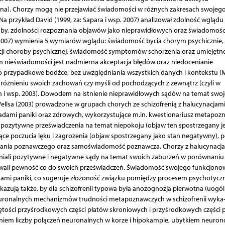
na). Chorzy mogą nie przejawiać świadomości w różnych zakresach swojeg
 Na przykład David (1999, za: Sapara i wsp. 2007) analizował zdolność wglądu
roby, zdolności rozpoznania objawów jako nieprawidłowych oraz świadomośc
p. 2007) wymienia 5 wymiarów wglądu: świadomość bycia chorym psychicznie,
ji choroby psychicznej, świadomość symptomów schorzenia oraz umiejętn
 nieświadomości jest nadmierna akceptacja błędów oraz niedocenianie
przypadkowe bodźce, bez uwzględniania wszystkich danych i kontekstu (Mo
dróżnieniu swoich zachowań czy myśli od pochodzących z zewnątrz (czyli w
ken i wsp. 2003). Dowodem na istnienie nieprawidłowych sądów na temat swo
llsa (2003) prowadzone w grupach chorych ze schizofrenią z halucynacjam
adami paniki oraz zdrowych, wykorzystujące m.in. kwestionariusz metapoz
 pozytywne przeświadczenia na temat niepokoju (objaw ten spostrzegany je
ce poczucia lęku i zagrożenia (objaw spostrzegany jako stan negatywny), 
wania poznawczego oraz samoświadomość poznawcza. Chorzy z halucynacj
wniali pozytywne i negatywne sądy na temat swoich zaburzeń w porównaniu
ywali pewność co do swoich przeświadczeń. Świadomość swojego funkcjono
dami paniki, co sugeruje złożoność związku pomiędzy procesem psychotycz
zują także, by dla schizofrenii typowa była anozognozja pierwotna (uogól
neuronalnych mechanizmów trudności metapoznawczych w schizofrenii wyka-
ętości przyśrodkowych części płatów skroniowych i przyśrodkowych części 
iem liczby połączeń neuronalnych w korze i hipokampie, ubytkiem neuro