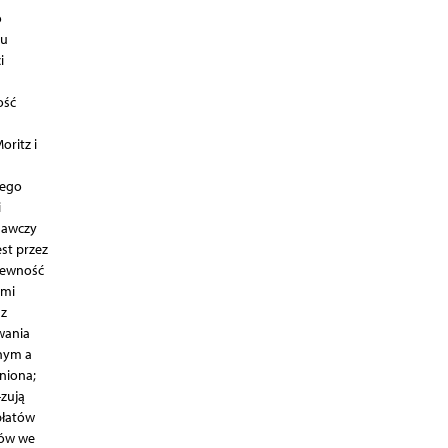
o
 u
i
ość
ritz i
jego
i
nawczy
st przez
pewność
ami
 z
wania
nym a
niona;
zują
płatów
nów we