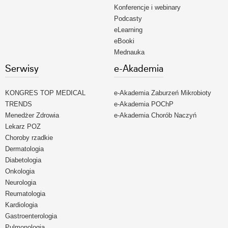
Konferencje i webinary
Podcasty
eLearning
eBooki
Mednauka
Serwisy
e-Akademia
KONGRES TOP MEDICAL
e-Akademia Zaburzeń Mikrobioty
TRENDS
e-Akademia POChP
Menedżer Zdrowia
e-Akademia Chorób Naczyń
Lekarz POZ
Choroby rzadkie
Dermatologia
Diabetologia
Onkologia
Neurologia
Reumatologia
Kardiologia
Gastroenterologia
Pulmonologia