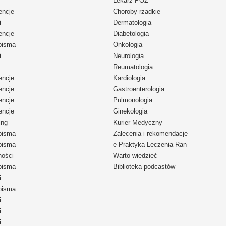
Lekarz POZ
encje
Choroby rzadkie
i
Dermatologia
encje
Diabetologia
pisma
Onkologia
i
Neurologia
Reumatologia
encje
Kardiologia
encje
Gastroenterologia
encje
Pulmonologia
encje
Ginekologia
ing
Kurier Medyczny
pisma
Zalecenia i rekomendacje
pisma
e-Praktyka Leczenia Ran
ności
Warto wiedzieć
pisma
Biblioteka podcastów
i
pisma
i
i
i