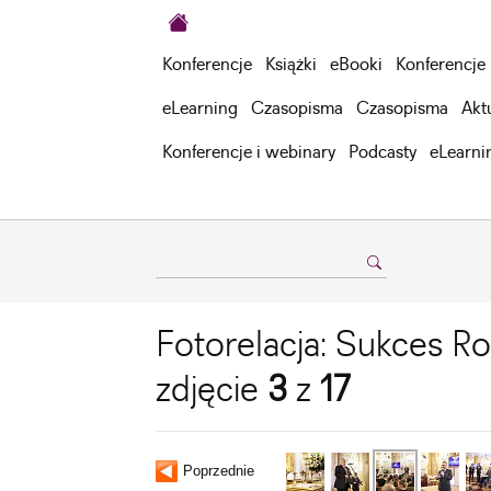
Konferencje
Książki
eBooki
Konferencje
eLearning
Czasopisma
Czasopisma
Akt
Konferencje i webinary
Podcasty
eLearni
Fotorelacja: Sukces R
zdjęcie
3
z
17
Poprzednie