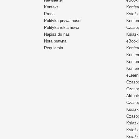
Newsletter
eBooki
Kontakt
Konfer
Praca
Książk
Polityka prywatności
Konfer
Polityka reklamowa
Czaso
Napisz do nas
Książk
Nota prawna
eBooki
Regulamin
Konfer
Konfer
Konfer
Konfer
eLearn
Czaso
Czaso
Aktual
Czaso
Książk
Czaso
Książk
Książk
Książk