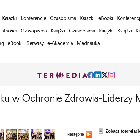
Książki
Konferencje
Czasopisma
Książki
eBooki
Konferenc
ualności
Czasopisma
Książki
Czasopisma
Książki
Książki
K
ng
eBooki
Serwisy
e-Akademia
Mednauka
oku w Ochronie Zdrowia-Liderzy 
Zobacz fotorelac
Następne