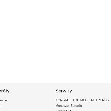
króty
Serwisy
encje
KONGRES TOP MEDICAL TRENDS
i
Menedżer Zdrowia