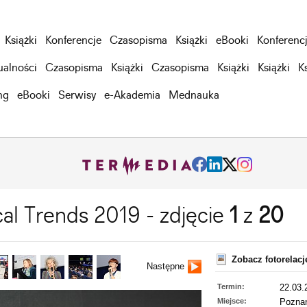
Książki
Konferencje
Czasopisma
Książki
eBooki
Konferenc
ualności
Czasopisma
Książki
Czasopisma
Książki
Książki
K
ng
eBooki
Serwisy
e-Akademia
Mednauka
cal Trends 2019 - zdjęcie
1
z
20
Zobacz fotorelac
Następne
Termin:
22.03.
Miejsce:
Pozna