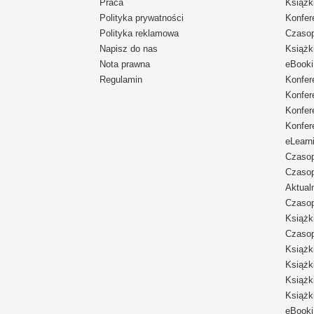
Praca
Książk
Polityka prywatności
Konfer
Polityka reklamowa
Czaso
Napisz do nas
Książk
Nota prawna
eBooki
Regulamin
Konfer
Konfer
Konfer
Konfer
eLearn
Czaso
Czaso
Aktual
Czaso
Książk
Czaso
Książk
Książk
Książk
Książk
eBooki