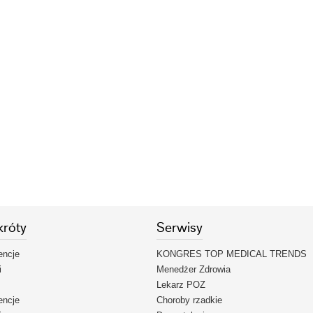
króty
Serwisy
encje
KONGRES TOP MEDICAL TRENDS
i
Menedżer Zdrowia
Lekarz POZ
encje
Choroby rzadkie