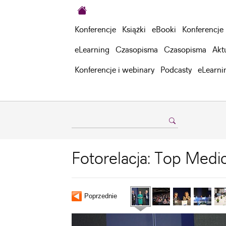
Konferencje
Książki
eBooki
Konferencje
eLearning
Czasopisma
Czasopisma
Akt
Konferencje i webinary
Podcasty
eLearni
Fotorelacja: Top Medi
Poprzednie