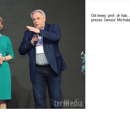
Od lewej: prof. dr hab
prezes Janusz Michal