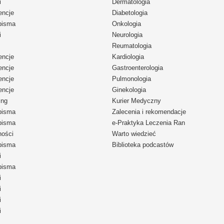
i
Dermatologia
encje
Diabetologia
pisma
Onkologia
i
Neurologia
Reumatologia
encje
Kardiologia
encje
Gastroenterologia
encje
Pulmonologia
encje
Ginekologia
ing
Kurier Medyczny
pisma
Zalecenia i rekomendacje
pisma
e-Praktyka Leczenia Ran
ności
Warto wiedzieć
pisma
Biblioteka podcastów
i
pisma
i
i
i
i